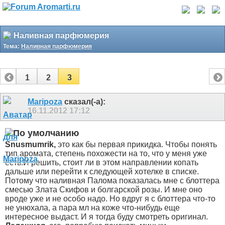
Наливная парфюмерия
Тема:
Наливная парфюмерия
1
2
3
Maripoza
сказал(-а):
16.11.2012
17:12
Snusmumrik,
это как бы первая прикидка. Чтобы понять
тип аромата, степень похожести на то, что у меня уже
есть.И решить, стоит ли в этом направлении копать
дальше или перейти к следующей хотелке в списке.
Потому что наливная Палома показалась мне с блоттера
смесью Злата Скифов и болгарской розы. И мне оно
вроде уже и не особо надо. Но вдруг я с блоттера что-то
не унюхала, а пара мл на коже что-нибудь еще
интересное выдаст. И я тогда буду смотреть оригинал.