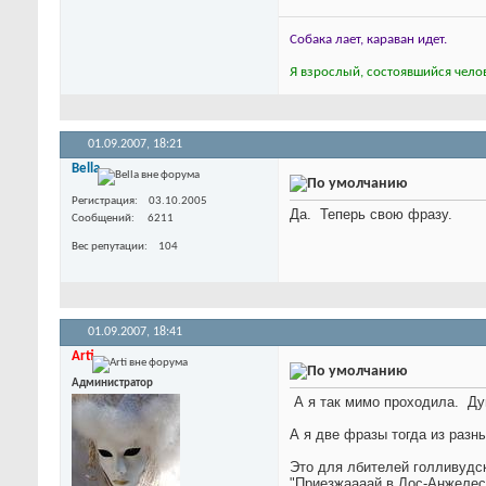
Собака лает, караван идет.
Я взрослый, состоявшийся челов
01.09.2007,
18:21
Bella
Регистрация
03.10.2005
Да.
Теперь свою фразу.
Сообщений
6211
Вес репутации
104
01.09.2007,
18:41
Arti
Администратор
А я так мимо проходила.
Дум
А я две фразы тогда из разн
Это для лбителей голливудс
"Приезжаааай в Лос-Анжелес