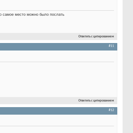
то самое место можно было послать
Ответить с цитированием
#11
Ответить с цитированием
#12