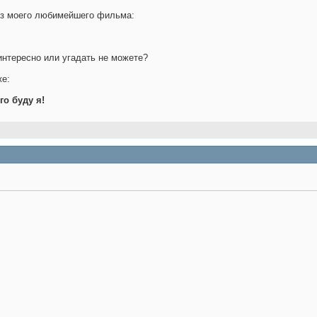
 из моего любимейшего фильма:
интересно или угадать не можете?
же:
его буду я!