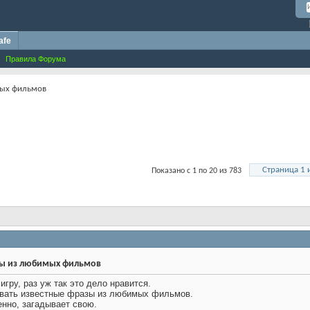
afe
Правила Форума
мых фильмов
Страница 1 
Показано с 1 по 20 из 783
зы из любимых фильмов
гру, раз уж так это дело нравится.
ывать известные фразы из любимых фильмов.
енно, загадывает свою.