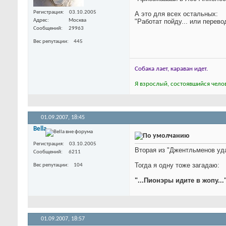
Регистрация
03.10.2005
А это для всех остальных:
"Работат пойду... или перево
Адрес
Москва
Сообщений
29963
Вес репутации
445
Собака лает, караван идет.
Я взрослый, состоявшийся челов
01.09.2007,
18:45
Bella
Регистрация
03.10.2005
Вторая из "Джентльменов уда
Сообщений
6211
Тогда я одну тоже загадаю:
Вес репутации
104
"...Пионэры идите в жопу...
01.09.2007,
18:57