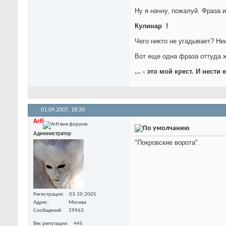
Ну я начну, пожалуй. Фраза
Кулинар
!
Чего никто не угадывает? Не
Вот еще одна фраза оттуда 
... - это мой крест. И нести 
01.09.2007,
18:20
Arti
Администратор
"Покровские ворота".
Регистрация
03.10.2005
Адрес
Москва
Сообщений
29963
Вес репутации
445