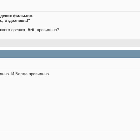
удских фильмов.
с, отдохнешь!"
епкого орешка.
Arti
, правильно?
ильно. И Белла правильно.