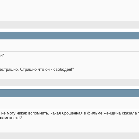
ки"
естрашно. Страшно что он - свободен!"
 а не могу никак вспомнить, какая брошенная в фильме женщина сказала 
ю намекнете?