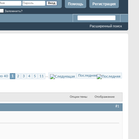
Помощь
Регистрация
Запомнить?
Расширенный поиск
Последняя
из 40
1
2
3
4
5
11
...
Опции темы
Отображение
#1