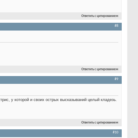
Ответить с цитированием
#8
Ответить с цитированием
#9
трис, у которой и своих острых высказываний целый кладезь.
Ответить с цитированием
#10