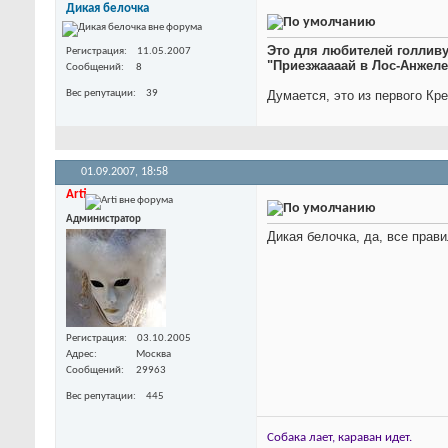
Дикая белочка
Это для любителей голлив
Регистрация
11.05.2007
"Приезжаааай в Лос-Анжеле
Сообщений
8
Вес репутации
39
Думается, это из первого Кр
01.09.2007,
18:58
Arti
Администратор
Дикая белочка, да, все прав
Регистрация
03.10.2005
Адрес
Москва
Сообщений
29963
Вес репутации
445
Собака лает, караван идет.