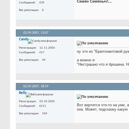
Семён Семёныч!...
Сообщений
439
Вес репутации
0
02.09.2007,
13:07
Candy
Регистрация
12.11.2006
ну это из "Бриллиантовой ру
Сообщений
417
а можно я:
Вес репутации
44
"Нестрашно что я брошена. Н
02.09.2007,
18:59
Bella
Регистрация
03.10.2005
Вот вертится что-то на уме,
Сообщений
6211
она. Может, подсказку каку
Вес репутации
104