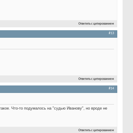
Ответить с цитированием
#13
Ответить с цитированием
#14
такое. Что-то подумалось на "судью Иванову", но вроде не
Ответить с цитированием