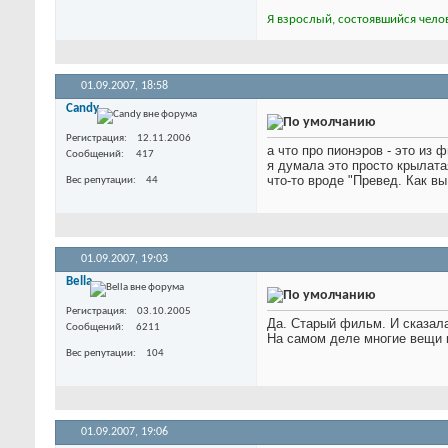
Я взрослый, состоявшийся челов
01.09.2007,
18:58
Candy
Регистрация
12.11.2006
а что про пионэров - это из 
Сообщений
417
я думала это просто крылат
что-то вроде "Превед. Как в
Вес репутации
44
01.09.2007,
19:03
Bella
Регистрация
03.10.2005
Да. Старый фильм. И сказала
Сообщений
6211
На самом деле многие вещи 
Вес репутации
104
01.09.2007,
19:06