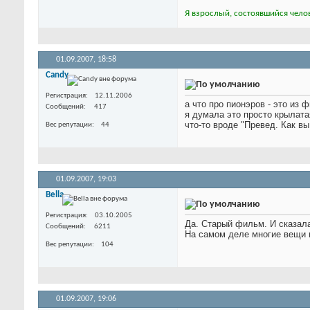
Я взрослый, состоявшийся челов
01.09.2007,
18:58
Candy
Регистрация
12.11.2006
а что про пионэров - это из 
Сообщений
417
я думала это просто крылат
что-то вроде "Превед. Как в
Вес репутации
44
01.09.2007,
19:03
Bella
Регистрация
03.10.2005
Да. Старый фильм. И сказала
Сообщений
6211
На самом деле многие вещи 
Вес репутации
104
01.09.2007,
19:06