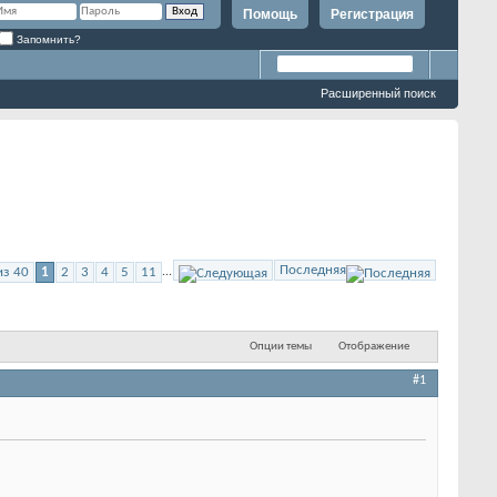
Помощь
Регистрация
Запомнить?
Расширенный поиск
Последняя
из 40
1
2
3
4
5
11
...
Опции темы
Отображение
#1