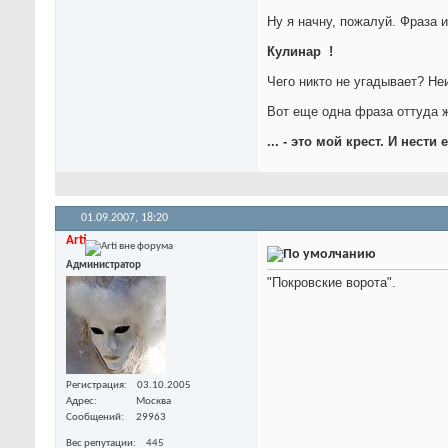
Ну я начну, пожалуй. Фраза
Кулинар
!
Чего никто не угадывает? Не
Вот еще одна фраза оттуда 
... - это мой крест. И нести 
01.09.2007,
18:20
Arti
Администратор
"Покровские ворота".
Регистрация
03.10.2005
Адрес
Москва
Сообщений
29963
Вес репутации
445