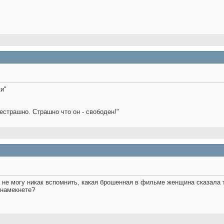
ки"
естрашно. Страшно что он - свободен!"
 а не могу никак вспомнить, какая брошенная в фильме женщина сказала 
ю намекнете?