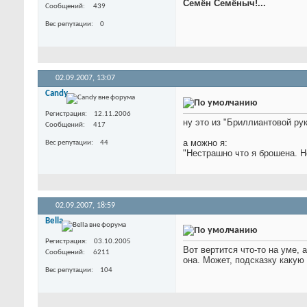
Семён Семёныч!...
Сообщений
439
Вес репутации
0
02.09.2007,
13:07
Candy
Регистрация
12.11.2006
ну это из "Бриллиантовой ру
Сообщений
417
а можно я:
Вес репутации
44
"Нестрашно что я брошена. Н
02.09.2007,
18:59
Bella
Регистрация
03.10.2005
Вот вертится что-то на уме,
Сообщений
6211
она. Может, подсказку каку
Вес репутации
104