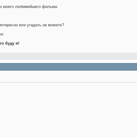
 из моего любимейшего фильма:
интересно или угадать не можете?
же:
его буду я!