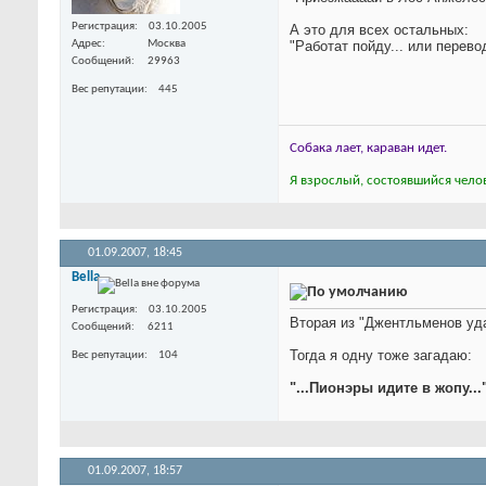
Регистрация
03.10.2005
А это для всех остальных:
"Работат пойду... или перево
Адрес
Москва
Сообщений
29963
Вес репутации
445
Собака лает, караван идет.
Я взрослый, состоявшийся челов
01.09.2007,
18:45
Bella
Регистрация
03.10.2005
Вторая из "Джентльменов уда
Сообщений
6211
Тогда я одну тоже загадаю:
Вес репутации
104
"...Пионэры идите в жопу...
01.09.2007,
18:57