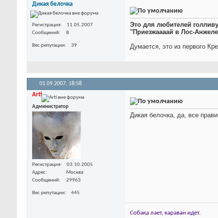
Дикая белочка
Это для любителей голлив
Регистрация
11.05.2007
"Приезжаааай в Лос-Анжеле
Сообщений
8
Вес репутации
39
Думается, это из первого Кр
01.09.2007,
18:58
Arti
Администратор
Дикая белочка, да, все прав
Регистрация
03.10.2005
Адрес
Москва
Сообщений
29963
Вес репутации
445
Собака лает, караван идет.