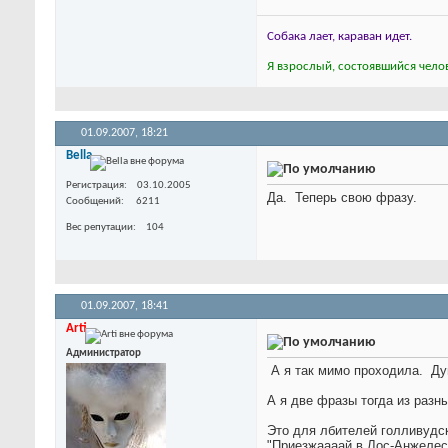
Собака лает, караван идет.
Я взрослый, состоявшийся челов
01.09.2007,
18:21
Bella
Регистрация
03.10.2005
Да.
Теперь свою фразу.
Сообщений
6211
Вес репутации
104
01.09.2007,
18:41
Arti
Администратор
А я так мимо проходила.
Дум
А я две фразы тогда из разн
Это для лбителей голливудс
"Приезжаааай в Лос-Анжелес