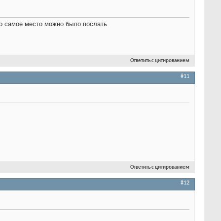
то самое место можно было послать
Ответить с цитированием
#11
Ответить с цитированием
#12