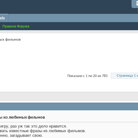
afe
Правила Форума
мых фильмов
Страница 1 
Показано с 1 по 20 из 783
зы из любимых фильмов
гру, раз уж так это дело нравится.
ывать известные фразы из любимых фильмов.
енно, загадывает свою.