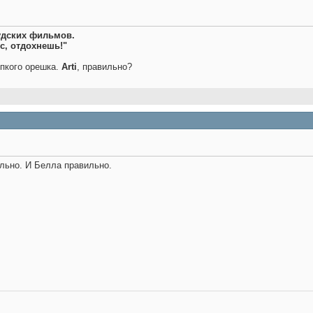
удских фильмов.
с, отдохнешь!"
епкого орешка.
Arti
, правильно?
ильно. И Белла правильно.