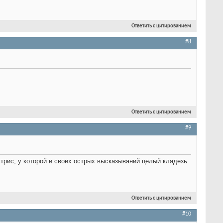
Ответить с цитированием
#8
Ответить с цитированием
#9
трис, у которой и своих острых высказываний целый кладезь.
Ответить с цитированием
#10