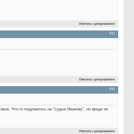
Ответить с цитированием
#13
Ответить с цитированием
#14
такое. Что-то подумалось на "судью Иванову", но вроде не
Ответить с цитированием