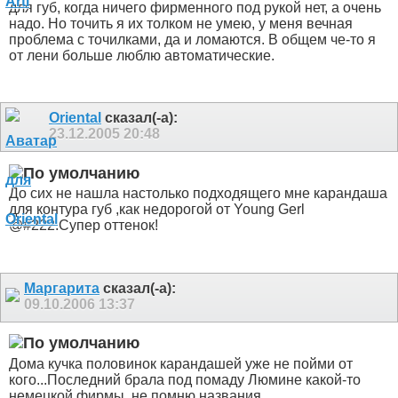
для губ, когда ничего фирменного под рукой нет, а очень
надо. Но точить я их толком не умею, у меня вечная
проблема с точилками, да и ломаются. В общем че-то я
от лени больше люблю автоматические.
Oriental
сказал(-а):
23.12.2005
20:48
До сих не нашла настолько подходящего мне карандаша
для контура губ ,как недорогой от Young Gerl
@#222.Супер оттенок!
Маргарита
сказал(-а):
09.10.2006
13:37
Дома кучка половинок карандашей уже не пойми от
кого...Последний брала под помаду Люмине какой-то
немецкой фирмы..не помню названия.