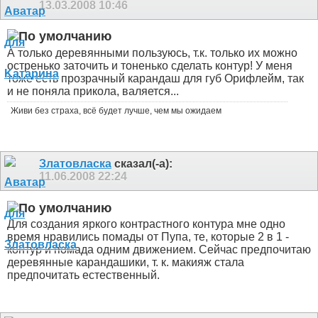
13.03.2008
10:46
А только деревянными пользуюсь, т.к. только их можно
остренько заточить и тоненько сделать контур! У меня
тоже есть прозрачный карандаш для губ Орифлейм, так
и не поняла прикола, валяется...
Живи без страха, всё будет лучше, чем мы ожидаем
Златовласка
сказал(-а):
11.06.2008
22:24
Для создания яркого контрастного контура мне одно
время нравились помады от Пупа, те, которые 2 в 1 -
контур и помада одним движением. Сейчас предпочитаю
деревянные карандашики, т. к. макияж стала
предпочитать естественный.