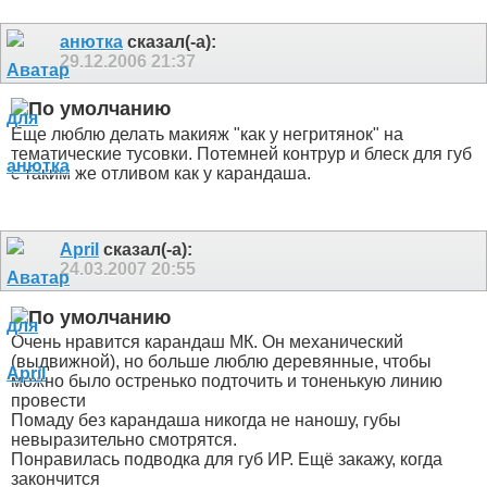
анютка
сказал(-а):
29.12.2006
21:37
Еще люблю делать макияж "как у негритянок" на
тематические тусовки. Потемней контрур и блеск для губ
с таким же отливом как у карандаша.
April
сказал(-а):
24.03.2007
20:55
Очень нравится карандаш МК. Он механический
(выдвижной), но больше люблю деревянные, чтобы
можно было остренько подточить и тоненькую линию
провести
Помаду без карандаша никогда не наношу, губы
невыразительно смотрятся.
Понравилась подводка для губ ИР. Ещё закажу, когда
закончится