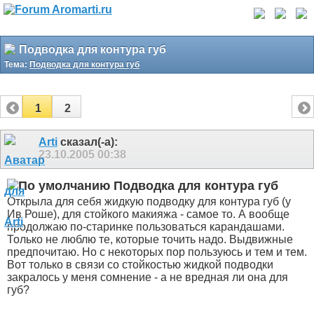
Подводка для контура губ
Тема:
Подводка для контура губ
1
2
Arti
сказал(-а):
23.10.2005
00:38
Подводка для контура губ
Открыла для себя жидкую подводку для контура губ (у
Ив Роше), для стойкого макияжа - самое то. А вообще
продолжаю по-старинке пользоваться карандашами.
Только не люблю те, которые точить надо. Выдвижные
предпочитаю. Но с некоторых пор пользуюсь и тем и тем.
Вот только в связи со стойкостью жидкой подводки
закралось у меня сомнение - а не вредная ли она для
губ?