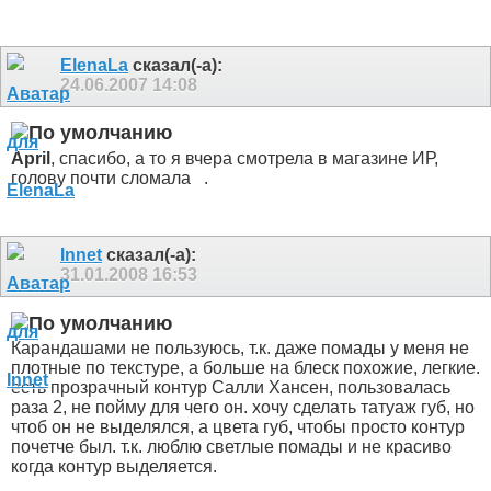
ElenaLa
сказал(-а):
24.06.2007
14:08
April
, спасибо, а то я вчера смотрела в магазине ИР,
голову почти сломала
.
Innet
сказал(-а):
31.01.2008
16:53
Карандашами не пользуюсь, т.к. даже помады у меня не
плотные по текстуре, а больше на блеск похожие, легкие.
есть прозрачный контур Салли Хансен, пользовалась
раза 2, не пойму для чего он. хочу сделать татуаж губ, но
чтоб он не выделялся, а цвета губ, чтобы просто контур
почетче был. т.к. люблю светлые помады и не красиво
когда контур выделяется.