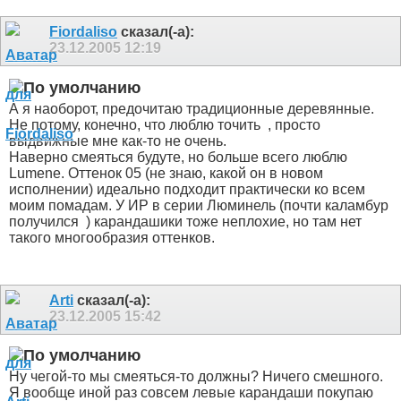
Fiordaliso
сказал(-а):
23.12.2005
12:19
А я наоборот, предочитаю традиционные деревянные.
Не потому, конечно, что люблю точить
, просто
выдвижные мне как-то не очень.
Наверно смеяться будуте, но больше всего люблю
Lumene. Оттенок 05 (не знаю, какой он в новом
исполнении) идеально подходит практически ко всем
моим помадам. У ИР в серии Люминель (почти каламбур
получился
) карандашики тоже неплохие, но там нет
такого многообразия оттенков.
Arti
сказал(-а):
23.12.2005
15:42
Ну чегой-то мы смеяться-то должны? Ничего смешного.
Я вообще иной раз совсем левые карандаши покупаю