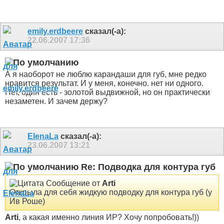
emily.erdbeere
сказал(-а):
22.06.2007
17:36
А я наоборот не люблю карандаши для губ, мне редко
нравится результат. И у меня, конечно. нет ни одного.
Нет, один есть - золотой выдвижной, но он практически
незаметен. И зачем держу?
ElenaLa
сказал(-а):
23.06.2007
13:21
Re: Подводка для контура губ
Сообщение от
Arti
Открыла для себя жидкую подводку для контура губ (у
Ив Роше)
Arti
, а какая именно линия ИР? Хочу попробовать!))