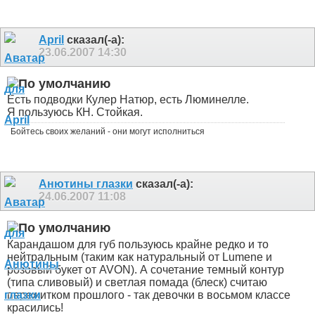
April
сказал(-а):
23.06.2007
14:30
Есть подводки Кулер Натюр, есть Люминелле.
Я пользуюсь КН. Стойкая.
Бойтесь своих желаний - они могут исполниться
Анютины глазки
сказал(-а):
24.06.2007
11:08
Карандашом для губ пользуюсь крайне редко и то
нейтральным (таким как натуральный от Lumene и
розовый букет от AVON). А сочетание темный контур
(типа сливовый) и светлая помада (блеск) считаю
пережитком прошлого - так девочки в восьмом классе
красились!