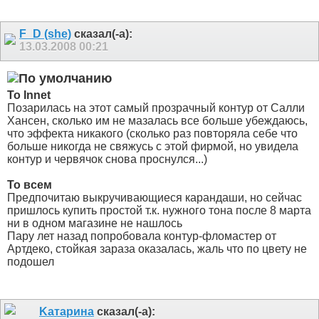
F_D (she)
сказал(-а):
13.03.2008
00:21
To Innet
Позарилась на этот самый прозрачный контур от Салли
Хансен, сколько им не мазалась все больше убеждаюсь,
что эффекта никакого (сколько раз повторяла себе что
больше никогда не свяжусь с этой фирмой, но увидела
контур и червячок снова проснулся...)
To всем
Предпочитаю выкручивающиеся карандаши, но сейчас
пришлось купить простой т.к. нужного тона после 8 марта
ни в одном магазине не нашлось
Пару лет назад попробовала контур-фломастер от
Артдеко, стойкая зараза оказалась, жаль что по цвету не
подошел
Kатарина
сказал(-а):