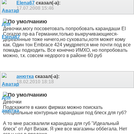
Elena67
сказал(-а):
17.07.2008
15:46
Девочки,могу посоветовать попробовать карандаши El
Corazon пр-ва Германии,только выкручивающиеся-
деревянные тоже ничего,но суховаты,хотя может кому
как. Один тон Embrace 424 умудряется мне почти под все
помады подходить. Все конечно ИМХО, но попробовать
можно, т.к. совсем недорого в районе 60 руб
анютка
сказал(-а):
18.02.2010
18:18
Девочки
Подскажите в каких фирмах можно поискать
специальные контурные карандаши под блеск для губ?
А то мне расхвалили карандаш для губ "Идеальный
блеск" от Арт Визаж. Я уже все магазины оббегала. Нет