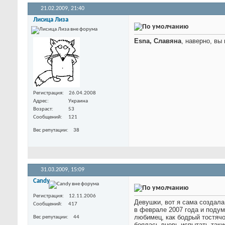
21.02.2009,
21:40
Лисица Лиза
Esna, Славяна
, наверно, вы
Регистрация
26.04.2008
Адрес
Украина
Возраст
53
Сообщений
121
Вес репутации
38
31.03.2009,
15:09
Candy
Регистрация
12.11.2006
Девушки, вот я сама создала
Сообщений
417
в феврале 2007 года и подум
любимец, как бодрый тостячо
Вес репутации
44
боялась вновь испытать таки