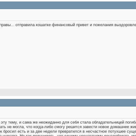
 правы... отправила кошатке финансовый привет и пожелания выздоровле
 эту тему, и сама же неожиданно для себя стала обладательницей погиб
ать не могла, что когда-либо смогу решится завести новое домашнее ж
к бросил есть и за две недели превратился в несчастное потухшее суще
е чувства. Но так получилось, что одному несчастному понадобилась мо