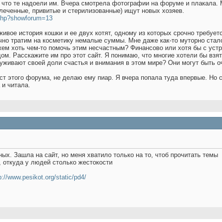
у что те надоели им. Вчера смотрела фотографии на форуме и плакала.
леченные, привитые и стерилизованные) ищут новых хозяев.
x.php?showforum=13
живое история кошки и ее двух котят, одному из которых срочно требует
но тратим на косметику немалые суммы. Мне даже как-то муторно стало,
ем хоть чем-то помочь этим несчастным? Финансово или хотя бы с устр
ом. Расскажите им про этот сайт. Я понимаю, что многие хотели бы взят
луживают своей доли счастья и внимания в этом мире? Они могут быть 
ст этого форума, не делаю ему пиар. Я вчера попала туда впервые. Но с
 и читала.
ых. Зашла на сайт, но меня хватило только на то, чтоб прочитать темы
, откуда у людей столько жестокости
p://www.pesikot.org/static/pd4/