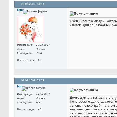
25.06.2007,
13:14
Esna
Очень уважаю людей, которы
Считаю для себя важным ок
Регистрация
21.03.2007
Адрес
Москва
Сообщений
3184
Вес репутации
82
09.07.2007,
03:39
Niti
Регистрация
25.06.2007
Долго думала написать в эту
Адрес
Москва
Некоторые люди стараются ог
Сообщений
169
уснешь не всегда (я на этом
животных,но помочь в этом д
Вес репутации
40
человек скинется и животном