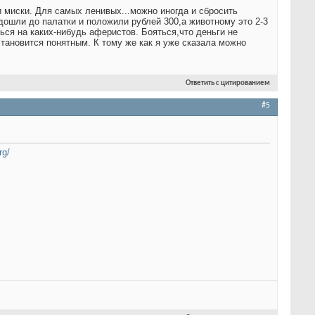
 миски. Для самых ленивых...можно иногда и сбросить
ошли до палатки и положили рублей 300,а животному это 2-3
ться на каких-нибудь аферистов. Бояться,что деньги не
тановится понятным. К тому же как я уже сказала можно
Ответить с цитированием
#5
rg/