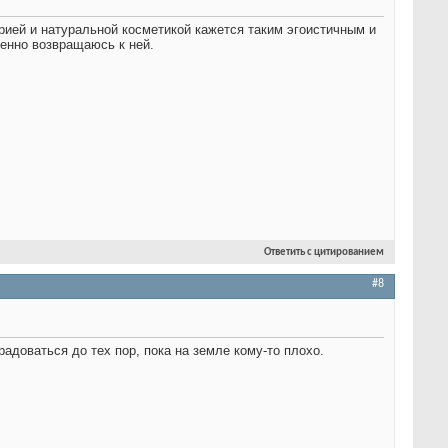
рией и натуральной косметикой кажется таким эгоистичным и
енно возвращаюсь к ней.
Ответить с цитированием
#8
адоваться до тех пор, пока на земле кому-то плохо
.