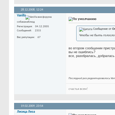
28.12.2008,
12:24
Vanilla
собаканаблюд
Регистрация
04.12.2005
Сообщение от
O
Сообщений
2315
Чтобы не быть голосло
Вес репутации
67
во втором сообщении пристра
вы не ошиблись?
все, разобралась, добралас
Последний раз редактировалось Vani
счастья всем!
19.02.2009,
23:54
Лисица Лиза