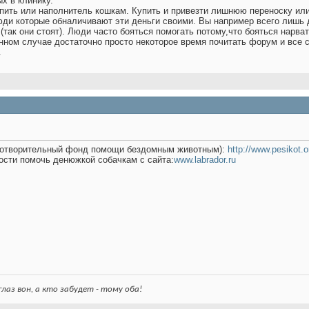
х в клинику.
пить или наполнитель кошкам. Купить и привезти лишнюю переноску или
ди которые обналичивают эти деньги своими. Вы например всего лишь д
(так они стоят). Люди часто бояться помогать потому,что бояться нарва
нном случае достаточно просто некоторое время почитать форум и все с
.
аготворительный фонд помощи бездомным животным):
http://www.pesikot.o
ости помочь денюжкой собачкам с сайта:
www.labrador.ru
лаз вон, а кто забудет - тому оба!