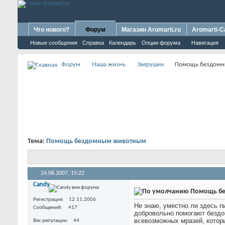
Что нового?
Форум
Магазин Aromarti.ru
Aromarti-C
Новые сообщения
Справка
Календарь
Опции форума
Навигация
Форум
Наша жизнь
Зверушки
Помощь бездом
Тема:
Помощь бездомным животным
24.06.2007,
15:22
Candy
Помощь б
Регистрация
12.11.2006
Не знаю, уместно ли здесь п
Сообщений
417
добровольно помогают бездо
всевозможных мразей, котор
Вес репутации
44