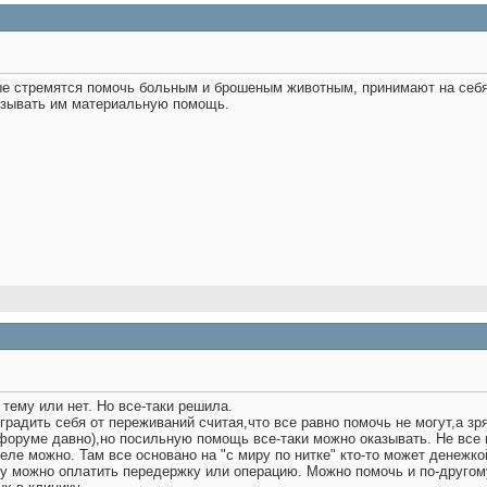
е стремятся помочь больным и брошеным животным, принимают на себя 
азывать им материальную помощь.
 тему или нет. Но все-таки решила.
радить себя от переживаний считая,что все равно помочь не могут,а зр
 форуме давно),но посильную помощь все-таки можно оказывать. Не все 
еле можно. Там все основано на "с миру по нитке" кто-то может денежкой
у можно оплатить передержку или операцию. Можно помочь и по-другом