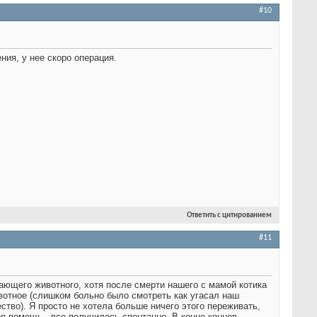
#10
ния, у нее скоро операция.
Ответить с цитированием
#11
ающего животного, хотя после смерти нашего с мамой котика
ивотное (слишком больно было смотреть как угасал наш
ство). Я просто не хотела больше ничего этого переживать,
я помощь - все получилось спонтанно. В конце концов