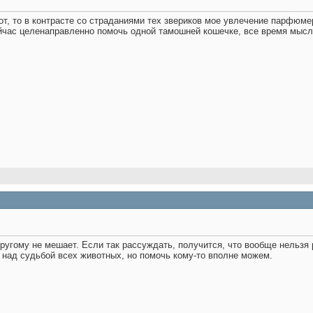
от, то в контрасте со страданиями тех звериков мое увлечение парфюме
ейчас целенаправленно помочь одной тамошней кошечке, все время мысл
ругому не мешает. Если так рассуждать, получится, что вообще нельзя р
 над судьбой всех животных, но помочь кому-то вполне можем
.