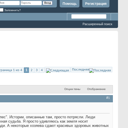
Помощь
Регистрация
Запомнить?
Расширенный поиск
Последняя
траница 1 из 4
1
2
3
4
Опции темы
Отображение
#1
пес". Истории, описанные там, просто потрясли. Люди
ная судьба. Я просто удивляюсь как земля носит
ади. А некоторые хозяева сдают красивых здоровых животных