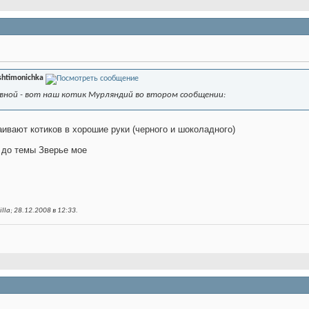
shtimonichka
вной - вот наш котик Мурляндий во втором сообщении:
ивают котиков в хорошие руки (черного и шоколадного)
ь до темы Зверье мое
lla; 28.12.2008 в
12:33
.