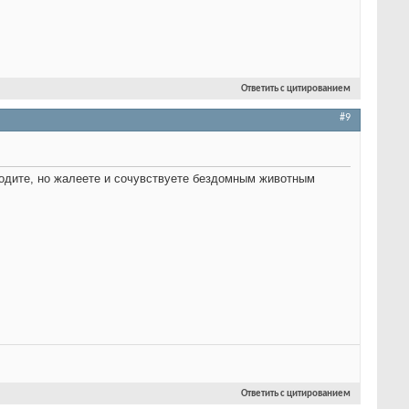
Ответить с цитированием
#9
 ходите, но жалеете и сочувствуете бездомным животным
Ответить с цитированием