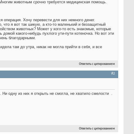
 Многим животным срочно требуется медицинская помощь.
ся операция. Хочу перевести для них немного денег.
 что я вот так шикую, а кто-то маленький и беззащитный
ойством животных? Может у кого-то есть знакомые, которые
ь домой какого-нибудь пухлого ути-пути котеночка. Но вот эти
очень благодарными.
идела там до утра, никак не могла прийти в себя, и все
Ответить с цитированием
#2
. Ни одну из них я открыть не смогла, не хватило смелости
.
Ответить с цитированием