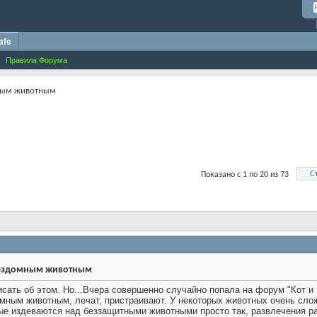
afe
Правила Форума
ным животным
С
Показано с 1 по 20 из 73
ездомным животным
исать об этом. Но...Вчера совершенно случайно попала на форум "Кот и 
мным животным, лечат, пристраивают. У некоторых животных очень слож
ые издеваются над беззащитными животными просто так, развлечения р