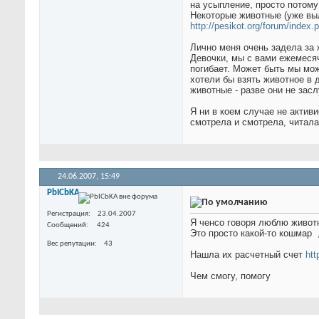
на усыпление, просто потом
Некоторые животные (уже вы
http://pesikot.org/forum/inde
Лично меня очень задела за 
Девочки, мы с вами ежемесяч
погибает. Может быть мы мож
хотели бы взять животное в д
животные - разве они не зас
Я ни в коем случае не активи
смотрела и смотрела, читала
24.06.2007,
15:49
PbICbKA
Регистрация
23.04.2007
Я ченсо говоря люблю животн
Сообщений
424
Это просто какой-то кошмар
Вес репутации
43
Нашла их расчетный счет
htt
Чем смогу, помогу