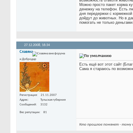
возможность отвезти животны
Можно просто пакет корма ку
денежку на телефон. Есть лю
дня передержки с кормежкой 
дойдут до животных. Но в да
помогать не только деньгами
27.12.2008,
16:34
Славяна
и Добродар
Есть ещё вот этот сайт (Бл
Сама я стараюсь по возможн
Регистрация
21.11.2007
Адрес
Тульская губерния
Сообщений
3132
Вес репутации
81
Кто прошлое помянет - тому г