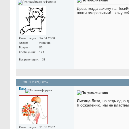
Девы, когда захожу на ПесиК
почти аморальным!.. хочу с
Регистрация
26.04.2008
Адрес
Украина
Возраст
53
Сообщений
121
Вес репутации
38
20.02.2009,
00:57
Esna
Лисица Лиза,
но ведь одно д
К сожалению, мы не властны
Регистрация
21.03.2007