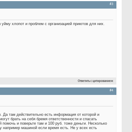
#3
уйму хлопот и проблем с организацией приютов для них.
Ответить с цитированием
#4
я. Да там действительно есть информация от которой и
могут брать на себя бремя ответственности и спасать
 помочь и поверьте там и 100 руб. тоже деньги. Несколько
у например машиной если время есть. Не у всех есть