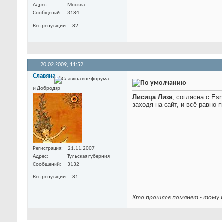
Адрес
Москва
Сообщений
3184
Вес репутации
82
20.02.2009,
11:52
Славяна
и Добродар
Лисица Лиза
, согласна с Es
заходя на сайт, и всё равно 
Регистрация
21.11.2007
Адрес
Тульская губерния
Сообщений
3132
Вес репутации
81
Кто прошлое помянет - тому г