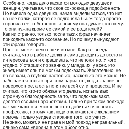
Особенно, когда дело касается молодых девушек и
женщин, учитывая, что свое сокровище подобное есть.
Но вывела одна девушка, начав выделываться, что нет
на нее палки, которая ее подгоняла бы. Я тогда просто
спросила ее, собственно, а почему она думает, что кому-
то она нужна кроме ее самой и ее родителей?
Как ни странно, только после таких фраз начинает
приходить какое-то осознание. Но почему вынуждают
эти фразы говорить!
Просто, может, дело еще и во мне. Как раз всегда
считала, что в работе должна сама доходить до всего и
интересоваться и спрашивать, что непонятно. У кого
угодно. У старших по званию, у младших, у всех, кто
знает, имеет опыт и мог бы подсказать. Желательно, не
по верхам, а глубоко настолько, насколько это можно. Не
забывается только при этом варианте, когда знание не
поверхостное, а есть понятие всей сути процесса. И не
считаю, что кто-то обязан это делать, испытываю
огромную благодарность за то, что подсказывают,
делятся своими наработками. Только при таком подходе,
как мне кажется, можно чего-то добиться и освоить
профессию, потому как люди откликаются с желанием
помочь, только увидев старание того, кто учится.
Не знаю, может, я не права и мой подход неправильный,
однако сама уверена в этом абсолютно.