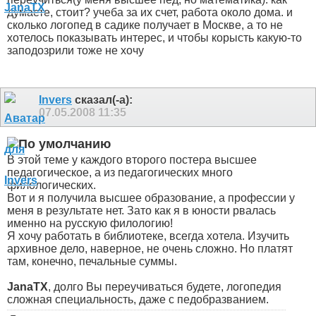
думаете, стоит? учеба за их счет, работа около дома. и
сколько логопед в садике получает в Москве, а то не
хотелось показывать интерес, и чтобы корысть какую-то
заподозрили тоже не хочу
Invers
сказал(-а):
07.05.2008
11:35
В этой теме у каждого второго постера высшее
педагогическое, а из педагогических много
филологических.
Вот и я получила высшее образование, а профессии у
меня в результате нет. Зато как я в юности рвалась
именно на русскую филологию!
Я хочу работать в библиотеке, всегда хотела. Изучить
архивное дело, наверное, не очень сложно. Но платят
там, конечно, печальные суммы.
JanaTX
, долго Вы переучиваться будете, логопедия
сложная специальность, даже с педобразванием.