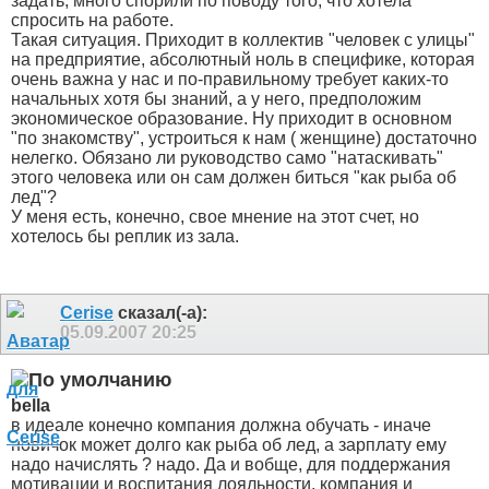
задать, много спорили по поводу того, что хотела
спросить на работе.
Такая ситуация. Приходит в коллектив "человек с улицы"
на предприятие, абсолютный ноль в специфике, которая
очень важна у нас и по-правильному требует каких-то
начальных хотя бы знаний, а у него, предположим
экономическое образование. Ну приходит в основном
"по знакомству", устроиться к нам ( женщине) достаточно
нелегко. Обязано ли руководство само "натаскивать"
этого человека или он сам должен биться "как рыба об
лед"?
У меня есть, конечно, свое мнение на этот счет, но
хотелось бы реплик из зала.
Cerise
сказал(-а):
05.09.2007
20:25
bella
в идеале конечно компания должна обучать - иначе
новичок может долго как рыба об лед, а зарплату ему
надо начислять ? надо. Да и вобще, для поддержания
мотивации и воспитания лояльности, компания и