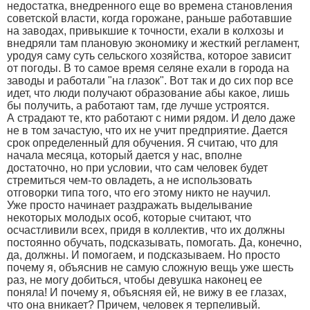
недостатка, внедренного еще во времена становления
советской власти, когда горожане, раньше работавшие
на заводах, привыкшие к точности, ехали в колхозы и
внедряли там плановую экономику и жесткий регламент,
уродуя саму суть сельского хозяйства, которое зависит
от погоды. В то самое время селяне ехали в города на
заводы и работали "на глазок". Вот так и до сих пор все
идет, что люди получают образование абы какое, лишь
бы получить, а работают там, где лучше устроятся.
А страдают те, кто работают с ними рядом. И дело даже
не в том зачастую, что их не учит предприятие. Дается
срок определенный для обучения. Я считаю, что для
начала месяца, который дается у нас, вполне
достаточно, но при условии, что сам человек будет
стремиться чем-то овладеть, а не использовать
отговорки типа того, что его этому никто не научил.
Уже просто начинает раздражать выделывание
некоторых молодых особ, которые считают, что
осчастливили всех, придя в коллектив, что их должны
постоянно обучать, подсказывать, помогать. Да, конечно,
да, должны. И помогаем, и подсказываем. Но просто
почему я, объяснив не самую сложную вещь уже шесть
раз, не могу добиться, чтобы девушка наконец ее
поняла! И почему я, объясняя ей, не вижу в ее глазах,
что она вникает? Причем, человек я терпеливый.