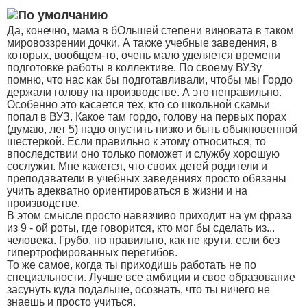
Да, конечно, мама в бОльшей степени виновата в таком
мировоззрении дочки. А также учебные заведения, в
которых, вообщем-то, очень мало уделяется времени
подготовке работы в коллективе. По своему ВУЗу
помню, что нас как бы подготавливали, чтобы мы Гордо
держали голову на производстве. А это неправильно.
Особенно это касается тех, кто со школьной скамьи
попал в ВУЗ. Какое там гордо, голову на первых порах
(думаю, лет 5) надо опустить низко и быть обыкновенной
шестеркой. Если правильно к этому относиться, то
впоследствии оно только поможет и службу хорошую
сослужит. Мне кажется, что своих детей родители и
преподаватели в учебных заведениях просто обязаны
учить адекватно ориентироваться в жизни и на
производстве.
В этом смысле просто навязчиво приходит на ум фраза
из 9 - ой роты, где говорится, кто мог бы сделать из...
человека. Грубо, но правильно, как не крути, если без
гипертрофированных перегибов.
То же самое, когда ты приходишь работать не по
специальности. Лучше все амбиции и свое образование
засунуть куда подальше, осознать, что ты ничего не
знаешь и просто учиться.