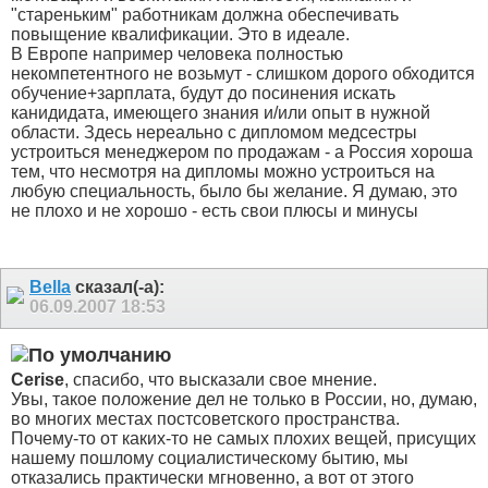
"стареньким" работникам должна обеспечивать
повыщение квалификации. Это в идеале.
В Европе например человека полностью
некомпетентного не возьмут - слишком дорого обходится
обучение+зарплата, будут до посинения искать
канидидата, имеющего знания и/или опыт в нужной
области. Здесь нереально с дипломом медсестры
устроиться менеджером по продажам - а Россия хороша
тем, что несмотря на дипломы можно устроиться на
любую специальность, было бы желание. Я думаю, это
не плохо и не хорошо - есть свои плюсы и минусы
Bella
сказал(-а):
06.09.2007
18:53
Cerise
, спасибо, что высказали свое мнение.
Увы, такое положение дел не только в России, но, думаю,
во многих местах постсоветского пространства.
Почему-то от каких-то не самых плохих вещей, присущих
нашему пошлому социалистическому бытию, мы
отказались практически мгновенно, а вот от этого