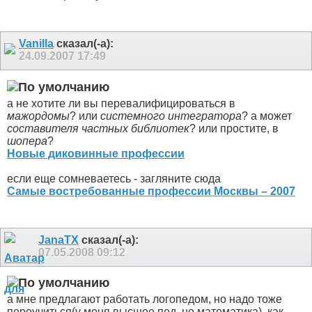
Vanilla
сказал(-а):
24.09.2007
17:49
а не хотите ли вы перевалифицироваться в
мажордомы
? или
системного интегратора
? а может
составителя частных библиотек
? или простите, в
шопера
?
Новые диковинные профессии
если еще сомневаетесь - загляните сюда
Самые востребованные профессии Москвы – 2007
JanaTX
сказал(-а):
07.05.2008
09:12
а мне предлагают работать логопедом, но надо тоже
переучиться(у меня высшее пед, но математика). как