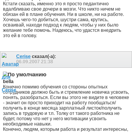
Кстати сказать, именно это я просто педантично
вдалбливаю свое дочери в мозги. Что никто ничем не
обязан ей в плане обучения. Ни в школе, ни на работе.
Хочешь чего-то добиться, шустри сама, крутись,
осваивай, находи подход к людям, чтобы у них было
желание тебе помочь. Надеюсь, что удастся внедрить
это ей в голову.
Cerise
сказал(-а):
06.09.2007
21:38
bella
Конечно помимо обучения со стороны опытных
сотрудников должно быть и стремление новичка усвоить,
понять, разобраться. Если вы этого не видите в человеке
- значит он просто приходит на работу пообщаться/
получить в конце месяца зарплатный листок/получить
запись в трудовую и т.п. Толку от такого работника не
будет, потому что нет у него мотивации усвоить
необходимые навыки.
Конечно, людям, которым работа и результат интересны,