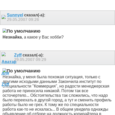
Sunnyel
сказал(-а):
29.05.2007
09:26
Незнайка
, а какое у Вас хобби?
Zyff
сказал(-а):
29.05.2007
09:29
Незнайка, у меня была похожая ситуация, только с
другими исходыми данными
Закончила институт по
специальности "Коммерция", но радости менеджерская
работа не приносила никакой. Потом так все
осточертело... Обстоятельства так сложились, что надо
было переехать в другой город, а тут и сменить профиль
работы было не грех. К тому же по специальности
работа как-то не искалась... В общем увидела однажды
объявление об отборе на должность копирайтера в