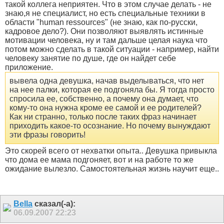
такой коллега неприятен. Что в этом случае делать - не
знаю,я не специалист, но есть специальные техники в
области "human ressources" (не знаю, как по-русски,
кадровое дело?). Они позволяют выявлять истинные
мотивации человека, ну и там дальше целая наука что
потом можно сделать в такой ситуации - например, найти
человеку занятие по душе, где он найдет себе
приложение.
вывела одна девушка, начав выделываться, что нет
на нее палки, которая ее подгоняла бы. Я тогда просто
спросила ее, собственно, а почему она думает, что
кому-то она нужна кроме ее самой и ее родителей?
Как ни странно, только после таких фраз начинает
приходить какое-то осознание. Но почему вынуждают
эти фразы говорить!
Это скорей всего от нехватки опыта.. Девушка привыкла
что дома ее мама подгоняет, вот и на работе то же
ожидание вылезло. Самостоятельная жизнь научит еще..
Bella
сказал(-а):
06.09.2007
22:23