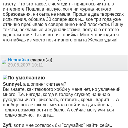
газету. Что это такое, с чем едят - пришлось читать в
интернете
Пошла в наглую, хотя ни журналисткого
образования, ни оыта не имела. Прошла два творческих
испытания, обошла 30 соперников и... все
три года уже
отлично пребываю в совершенно иной плоскости. Пишу
тексты, рекламные и журналистские, получаю от этого
удовольствие. Такая вот историйка
Может пригодится
что-нибудь из моего позитивного опыта
Желаю удачи!
Незнайка
сказал(-а):
29.05.2007
10:11
Sunnyel
, а шоппинг считаем?
Вы знаете, как такового хобби у меня нет, но увлечений
много. Т.е. ингода, когда в голову стукнет, начинаю
рукодельничать, рисовать, готовить, кремы варить...
А
вообще после школы мечтала пойти на дизайнера,
только возможности не было. А сейчас могу учиться
только заочно, так шта...
Zyff
, вот и мне хотелось бы "случайно" найти себя..