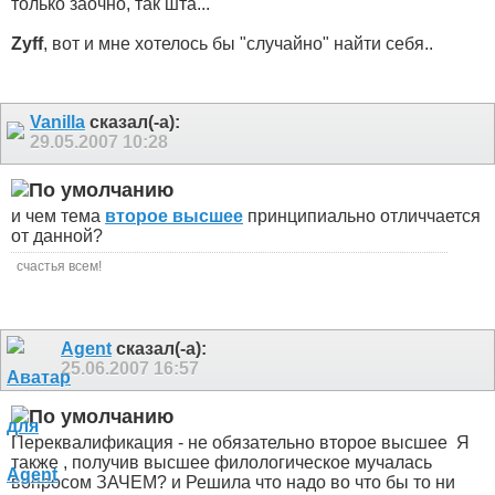
только заочно, так шта...
Zyff
, вот и мне хотелось бы "случайно" найти себя..
Vanilla
сказал(-а):
29.05.2007
10:28
и чем тема
второе высшее
принципиально отличчается
от данной?
счастья всем!
Agent
сказал(-а):
25.06.2007
16:57
Переквалификация - не обязательно второе высшее
Я
также , получив высшее филологическое мучалась
вопросом ЗАЧЕМ? и Решила что надо во что бы то ни