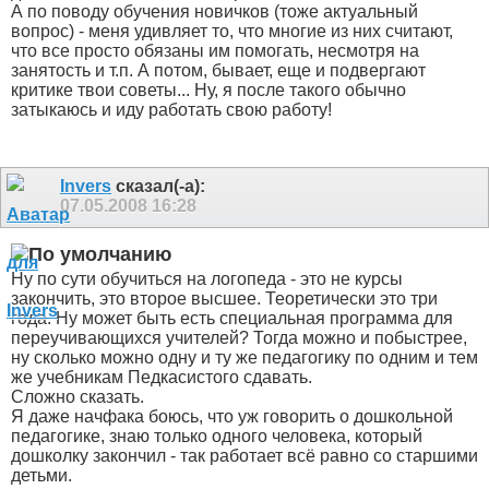
А по поводу обучения новичков (тоже актуальный
вопрос) - меня удивляет то, что многие из них считают,
что все просто обязаны им помогать, несмотря на
занятость и т.п. А потом, бывает, еще и подвергают
критике твои советы... Ну, я после такого обычно
затыкаюсь и иду работать свою работу!
Invers
сказал(-а):
07.05.2008
16:28
Ну по сути обучиться на логопеда - это не курсы
закончить, это второе высшее. Теоретически это три
года. Ну может быть есть специальная программа для
переучивающихся учителей? Тогда можно и побыстрее,
ну сколько можно одну и ту же педагогику по одним и тем
же учебникам Педкасистого сдавать.
Сложно сказать.
Я даже начфака боюсь, что уж говорить о дошкольной
педагогике, знаю только одного человека, который
дошколку закончил - так работает всё равно со старшими
детьми.