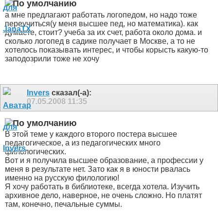
а мне предлагают работать логопедом, но надо тоже
переучиться(у меня высшее пед, но математика). как
думаете, стоит? учеба за их счет, работа около дома. и
сколько логопед в садике получает в Москве, а то не
хотелось показывать интерес, и чтобы корысть какую-то
заподозрили тоже не хочу
Invers
сказал(-а):
07.05.2008
11:35
В этой теме у каждого второго постера высшее
педагогическое, а из педагогических много
филологических.
Вот и я получила высшее образование, а профессии у
меня в результате нет. Зато как я в юности рвалась
именно на русскую филологию!
Я хочу работать в библиотеке, всегда хотела. Изучить
архивное дело, наверное, не очень сложно. Но платят
там, конечно, печальные суммы.