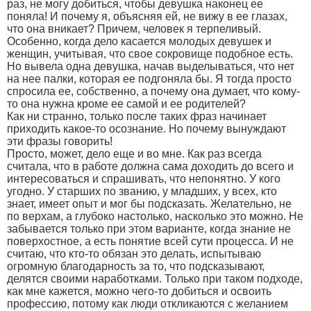
раз, не могу добиться, чтобы девушка наконец ее
поняла! И почему я, объясняя ей, не вижу в ее глазах,
что она вникает? Причем, человек я терпеливый.
Особенно, когда дело касается молодых девушек и
женщин, учитывая, что свое сокровище подобное есть.
Но вывела одна девушка, начав выделываться, что нет
на нее палки, которая ее подгоняла бы. Я тогда просто
спросила ее, собственно, а почему она думает, что кому-
то она нужна кроме ее самой и ее родителей?
Как ни странно, только после таких фраз начинает
приходить какое-то осознание. Но почему вынуждают
эти фразы говорить!
Просто, может, дело еще и во мне. Как раз всегда
считала, что в работе должна сама доходить до всего и
интересоваться и спрашивать, что непонятно. У кого
угодно. У старших по званию, у младших, у всех, кто
знает, имеет опыт и мог бы подсказать. Желательно, не
по верхам, а глубоко настолько, насколько это можно. Не
забывается только при этом варианте, когда знание не
поверхостное, а есть понятие всей сути процесса. И не
считаю, что кто-то обязан это делать, испытываю
огромную благодарность за то, что подсказывают,
делятся своими наработками. Только при таком подходе,
как мне кажется, можно чего-то добиться и освоить
профессию, потому как люди откликаются с желанием