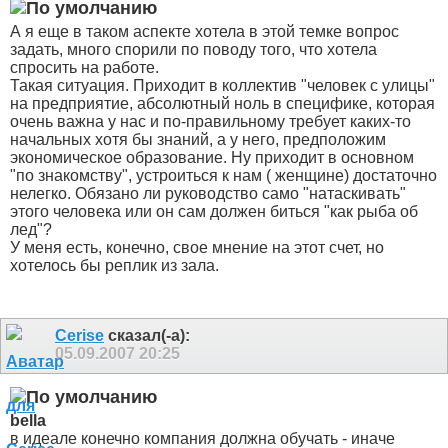
А я еще в таком аспекте хотела в этой темке вопрос
задать, много спорили по поводу того, что хотела
спросить на работе.
Такая ситуация. Приходит в коллектив "человек с улицы"
на предприятие, абсолютный ноль в специфике, которая
очень важна у нас и по-правильному требует каких-то
начальных хотя бы знаний, а у него, предположим
экономическое образование. Ну приходит в основном
"по знакомству", устроиться к нам ( женщине) достаточно
нелегко. Обязано ли руководство само "натаскивать"
этого человека или он сам должен биться "как рыба об
лед"?
У меня есть, конечно, свое мнение на этот счет, но
хотелось бы реплик из зала.
Cerise
сказал(-а):
05.09.2007
20:25
bella
в идеале конечно компания должна обучать - иначе