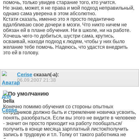
помочь, только увидев старание того, кто учится.
Не знаю, может, я не права и мой подход неправильный,
однако сама уверена в этом абсолютно.
Кстати сказать, именно это я просто педантично
вдалбливаю свое дочери в мозги. Что никто ничем не
обязан ей в плане обучения. Ни в школе, ни на работе.
Хочешь чего-то добиться, шустри сама, крутись,
осваивай, находи подход к людям, чтобы у них было
желание тебе помочь. Надеюсь, что удастся внедрить
это ей в голову.
Cerise
сказал(-а):
06.09.2007
21:38
bella
Конечно помимо обучения со стороны опытных
сотрудников должно быть и стремление новичка усвоить,
понять, разобраться. Если вы этого не видите в человеке
- значит он просто приходит на работу пообщаться/
получить в конце месяца зарплатный листок/получить
запись в трудовую и т.п. Толку от такого работника не