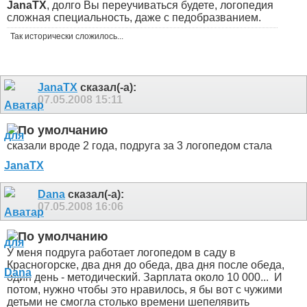
JanaTX
, долго Вы переучиваться будете, логопедия
сложная специальность, даже с педобразванием.
Так исторически сложилось...
JanaTX
сказал(-а):
07.05.2008
15:11
сказали вроде 2 года, подруга за 3 логопедом стала
Dana
сказал(-а):
07.05.2008
16:06
У меня подруга работает логопедом в саду в
Красногорске, два дня до обеда, два дня после обеда,
один день - методический. Зарплата около 10 000...
И
потом, нужно чтобы это нравилось, я бы вот с чужими
детьми не смогла столько времени шепелявить