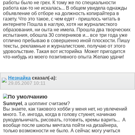
работы было не грех. К тому же по специальности
работа как-то не искалась... В общем увидела однажды
объявление об отборе на должность копирайтера в
газету. Что это такое, с чем едят - пришлось читать в
интернете
Пошла в наглую, хотя ни журналисткого
образования, ни оыта не имела. Прошла два творческих
испытания, обошла 30 соперников и... все
три года уже
отлично пребываю в совершенно иной плоскости. Пишу
тексты, рекламные и журналистские, получаю от этого
удовольствие. Такая вот историйка
Может пригодится
что-нибудь из моего позитивного опыта
Желаю удачи!
Незнайка
сказал(-а):
29.05.2007
10:11
Sunnyel
, а шоппинг считаем?
Вы знаете, как такового хобби у меня нет, но увлечений
много. Т.е. ингода, когда в голову стукнет, начинаю
рукодельничать, рисовать, готовить, кремы варить...
А
вообще после школы мечтала пойти на дизайнера,
только возможности не было. А сейчас могу учиться