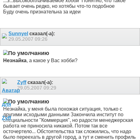
...э...высокооплачиваемое хобби
Понятно, что такое
бывает очень редко, но хотябы что-то подобное
Буду очень признательна за идеи
Sunnyel
сказал(-а):
29.05.2007
09:26
Незнайка
, а какое у Вас хобби?
Zyff
сказал(-а):
29.05.2007
09:29
Незнайка, у меня была похожая ситуация, только с
другими исходыми данными
Закончила институт по
специальности "Коммерция", но радости менеджерская
работа не приносила никакой. Потом так все
осточертело... Обстоятельства так сложились, что надо
было переехать в другой город, а тут и сменить профиль