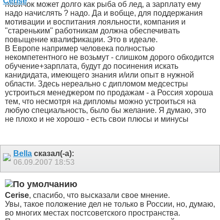
новичок может долго как рыба об лед, а зарплату ему
надо начислять ? надо. Да и вобще, для поддержания
мотивации и воспитания лояльности, компания и
"стареньким" работникам должна обеспечивать
повыщение квалификации. Это в идеале.
В Европе например человека полностью
некомпетентного не возьмут - слишком дорого обходится
обучение+зарплата, будут до посинения искать
канидидата, имеющего знания и/или опыт в нужной
области. Здесь нереально с дипломом медсестры
устроиться менеджером по продажам - а Россия хороша
тем, что несмотря на дипломы можно устроиться на
любую специальность, было бы желание. Я думаю, это
не плохо и не хорошо - есть свои плюсы и минусы
Bella
сказал(-а):
06.09.2007
18:53
Cerise
, спасибо, что высказали свое мнение.
Увы, такое положение дел не только в России, но, думаю,
во многих местах постсоветского пространства.