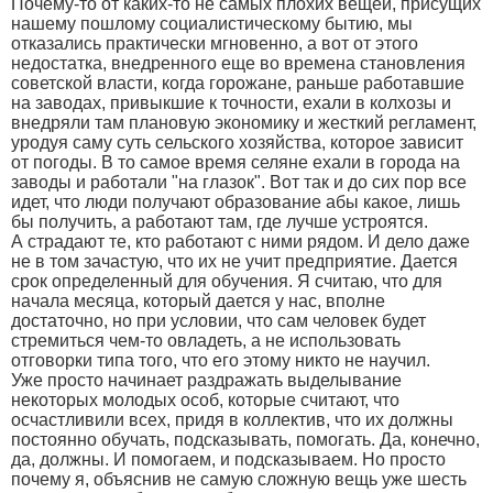
Почему-то от каких-то не самых плохих вещей, присущих
нашему пошлому социалистическому бытию, мы
отказались практически мгновенно, а вот от этого
недостатка, внедренного еще во времена становления
советской власти, когда горожане, раньше работавшие
на заводах, привыкшие к точности, ехали в колхозы и
внедряли там плановую экономику и жесткий регламент,
уродуя саму суть сельского хозяйства, которое зависит
от погоды. В то самое время селяне ехали в города на
заводы и работали "на глазок". Вот так и до сих пор все
идет, что люди получают образование абы какое, лишь
бы получить, а работают там, где лучше устроятся.
А страдают те, кто работают с ними рядом. И дело даже
не в том зачастую, что их не учит предприятие. Дается
срок определенный для обучения. Я считаю, что для
начала месяца, который дается у нас, вполне
достаточно, но при условии, что сам человек будет
стремиться чем-то овладеть, а не использовать
отговорки типа того, что его этому никто не научил.
Уже просто начинает раздражать выделывание
некоторых молодых особ, которые считают, что
осчастливили всех, придя в коллектив, что их должны
постоянно обучать, подсказывать, помогать. Да, конечно,
да, должны. И помогаем, и подсказываем. Но просто
почему я, объяснив не самую сложную вещь уже шесть