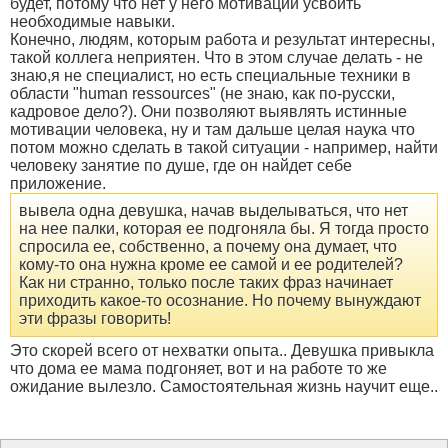
будет, потому что нет у него мотивации усвоить
необходимые навыки.
Конечно, людям, которым работа и результат интересны,
такой коллега неприятен. Что в этом случае делать - не
знаю,я не специалист, но есть специальные техники в
области "human ressources" (не знаю, как по-русски,
кадровое дело?). Они позволяют выявлять истинные
мотивации человека, ну и там дальше целая наука что
потом можно сделать в такой ситуации - например, найти
человеку занятие по душе, где он найдет себе
приложение.
вывела одна девушка, начав выделываться, что нет
на нее палки, которая ее подгоняла бы. Я тогда просто
спросила ее, собственно, а почему она думает, что
кому-то она нужна кроме ее самой и ее родителей?
Как ни странно, только после таких фраз начинает
приходить какое-то осознание. Но почему вынуждают
эти фразы говорить!
Это скорей всего от нехватки опыта.. Девушка привыкла
что дома ее мама подгоняет, вот и на работе то же
ожидание вылезло. Самостоятельная жизнь научит еще..