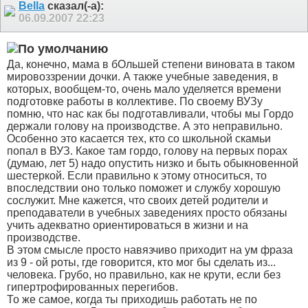
Bella
сказал(-а):
06.09.2007
22:23
Да, конечно, мама в бОльшей степени виновата в таком
мировоззрении дочки. А также учебные заведения, в
которых, вообщем-то, очень мало уделяется времени
подготовке работы в коллективе. По своему ВУЗу
помню, что нас как бы подготавливали, чтобы мы Гордо
держали голову на производстве. А это неправильно.
Особенно это касается тех, кто со школьной скамьи
попал в ВУЗ. Какое там гордо, голову на первых порах
(думаю, лет 5) надо опустить низко и быть обыкновенной
шестеркой. Если правильно к этому относиться, то
впоследствии оно только поможет и службу хорошую
сослужит. Мне кажется, что своих детей родители и
преподаватели в учебных заведениях просто обязаны
учить адекватно ориентироваться в жизни и на
производстве.
В этом смысле просто навязчиво приходит на ум фраза
из 9 - ой роты, где говорится, кто мог бы сделать из...
человека. Грубо, но правильно, как не крути, если без
гипертрофированных перегибов.
То же самое, когда ты приходишь работать не по