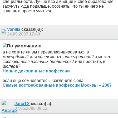
специальности. Лучше все амбиции и свое образование
засунуть куда подальше, осознать, что ты ничего не
знаешь и просто учиться.
Vanilla
сказал(-а):
24.09.2007
17:49
а не хотите ли вы перевалифицироваться в
мажордомы
? или
системного интегратора
? а может
составителя частных библиотек
? или простите, в
шопера
?
Новые диковинные профессии
если еще сомневаетесь - загляните сюда
Самые востребованные профессии Москвы – 2007
JanaTX
сказал(-а):
07.05.2008
09:12