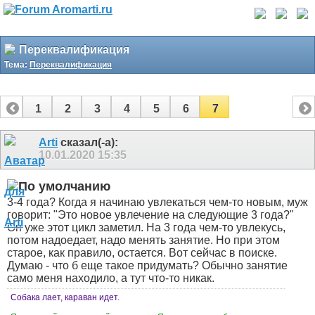
Переквалификация
Тема:
Переквалификация
1
2
3
4
5
6
7
Arti
сказал(-а):
10.01.2020
15:35
3-4 года? Когда я начинаю увлекаться чем-то новым, муж
говорит: "Это новое увлечение на следующие 3 года?"
Он уже этот цикл заметил. На 3 года чем-то увлекусь,
потом надоедает, надо менять занятие. Но при этом
старое, как правило, остается. Вот сейчас в поиске.
Думаю - что б еще такое придумать? Обычно занятие
само меня находило, а тут что-то никак.
Собака лает, караван идет.