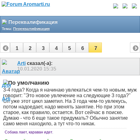
Переквалификация
Тема:
Переквалификация
1
2
3
4
5
6
7
Arti
сказал(-а):
10.01.2020
15:35
3-4 года? Когда я начинаю увлекаться чем-то новым, муж
говорит: "Это новое увлечение на следующие 3 года?"
Он уже этот цикл заметил. На 3 года чем-то увлекусь,
потом надоедает, надо менять занятие. Но при этом
старое, как правило, остается. Вот сейчас в поиске.
Думаю - что б еще такое придумать? Обычно занятие
само меня находило, а тут что-то никак.
Собака лает, караван идет.