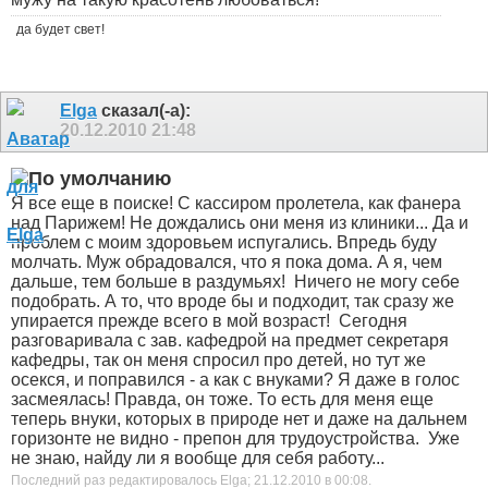
да будет свет!
Elga
сказал(-а):
20.12.2010
21:48
Я все еще в поиске! С кассиром пролетела, как фанера
над Парижем! Не дождались они меня из клиники... Да и
проблем с моим здоровьем испугались. Впредь буду
молчать. Муж обрадовался, что я пока дома. А я, чем
дальше, тем больше в раздумьях!
Ничего не могу себе
подобрать. А то, что вроде бы и подходит, так сразу же
упирается прежде всего в мой возраст!
Сегодня
разговаривала с зав. кафедрой на предмет секретаря
кафедры, так он меня спросил про детей, но тут же
осекся, и поправился - а как с внуками? Я даже в голос
засмеялась! Правда, он тоже. То есть для меня еще
теперь внуки, которых в природе нет и даже на дальнем
горизонте не видно - препон для трудоустройства.
Уже
не знаю, найду ли я вообще для себя работу...
Последний раз редактировалось Elga; 21.12.2010 в
00:08
.