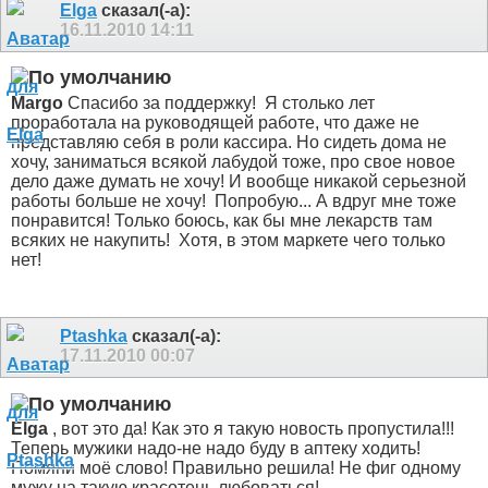
Elga
сказал(-а):
16.11.2010
14:11
Margo
Спасибо за поддержку!
Я столько лет
проработала на руководящей работе, что даже не
представляю себя в роли кассира. Но сидеть дома не
хочу, заниматься всякой лабудой тоже, про свое новое
дело даже думать не хочу! И вообще никакой серьезной
работы больше не хочу!
Попробую... А вдруг мне тоже
понравится! Только боюсь, как бы мне лекарств там
всяких не накупить!
Хотя, в этом маркете чего только
нет!
Ptashka
сказал(-а):
17.11.2010
00:07
Elga
, вот это да! Как это я такую новость пропустила!!!
Теперь мужики надо-не надо буду в аптеку ходить!
Помяни моё слово! Правильно решила! Не фиг одному
мужу на такую красотень любоваться!