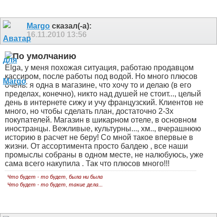
Margo
сказал(-а):
16.11.2010
13:56
Elga, у меня похожая ситуация, работаю продавцом
кассиром, после работы под водой. Но много плюсов
очень: я одна в магазине, что хочу то и делаю (в его
пределах, конечно), никто над душей не стоит..., целый
день в интернете сижу и учу французский. Клиентов не
много, но чтобы сделать план, достаточно 2-3х
покупателей. Магазин в шикарном отеле, в основном
иностранцы. Вежливые, культурны..., хм.., вчерашнюю
историю в расчет не беру! Со мной такое впервые в
жизни. От ассортимента просто балдею
, все наши
промыслы собраны в одном месте, не налюбуюсь, уже
сама всего накупила
. Так что плюсов много!!!
Что будет - то будет, была ни была
Что будет - то будет, такие дела...