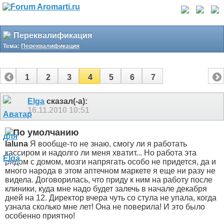
Переквалификация
Тема:
Переквалификация
1
2
3
4
5
6
7
Elga
сказал(-а):
16.11.2010
10:51
laluna
Я вообще-то не знаю, смогу ли я работать
кассиром и надолго ли меня хватит... Но работа эта
рядом с домом, мозги напрягать особо не придется, да и
много народа в этом аптечном маркете я еще ни разу не
видела. Договорилась, что приду к ним на работу после
клиники, куда мне надо будет залечь в начале декабря
дней на 12. Директор вчера чуть со стула не упала, когда
узнала сколько мне лет! Она не поверила! И это было
особенно приятно!