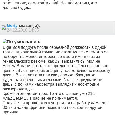
отношениях, демократичная!
Но, посмотрим, что
дальше будет...
Gorty
сказал(-а):
24.12.2010
14:05
Elga
моя подруга после серьезной должности в одной
транснациональной компании столкнулась с тем что ее
не берут на менее интересные места именно из-за
генеральского резюме, как Вы выразились. Мол не
можем Вам ничего такого предложить. Плю возраст, аж
целых 39 лет.. дискриминация у нас конечно по возрасту
дикая. Выглядит она при как девочка, блондинка
худенькая с зелеными глазами, больше тридцати не
дашь, с дочками как сестра выглядит и носит один
размер одежды.
Кроме этого детей трое. То что старшей уже 21 а
младшему 13 в расчет не принимается.
Получается проще всего устроится на работу даме лет
30-ти и чайлд-фри или бездетной по какой-то другой
причине.