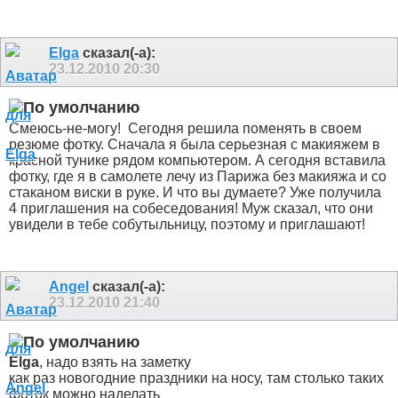
Elga
сказал(-а):
23.12.2010
20:30
Смеюсь-не-могу!
Сегодня решила поменять в своем
резюме фотку. Сначала я была серьезная с макияжем в
красной тунике рядом компьютером. А сегодня вставила
фотку, где я в самолете лечу из Парижа без макияжа и со
стаканом виски в руке. И что вы думаете? Уже получила
4 приглашения на собеседования! Муж сказал, что они
увидели в тебе собутыльницу, поэтому и приглашают!
Angel
сказал(-а):
23.12.2010
21:40
Elga
, надо взять на заметку
как раз новогодние праздники на носу, там столько таких
фоток можно наделать