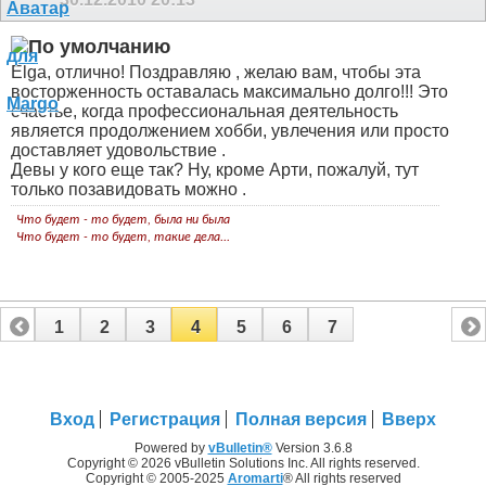
Elga, отлично! Поздравляю
, желаю вам, чтобы эта
восторженность оставалась максимально долго!!! Это
счастье, когда профессиональная деятельность
является продолжением хобби, увлечения или просто
доставляет удовольствие
.
Девы у кого еще так? Ну, кроме Арти, пожалуй, тут
только позавидовать можно
.
Что будет - то будет, была ни была
Что будет - то будет, такие дела...
1
2
3
4
5
6
7
Вход
Регистрация
Полная версия
Вверх
Powered by
vBulletin®
Version 3.6.8
Copyright © 2026 vBulletin Solutions Inc. All rights reserved.
Copyright © 2005-2025
Aromarti
® All rights reserved