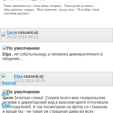
Умею закатывать всё - глаза, банки, истерику... Умею делать из ничего -
обед, прическу, скандал... Могу выносить - мусор, мозг...! Я вообще, очень
способная девушка!
Циля
сказал(-а):
24.12.2010
09:12
Elga
, не собутыльницу, а человека демократичного в
общении...
Elga
сказал(-а):
24.12.2010
10:45
Циля
Золотые слова!
Скорее всего мое генеральское
резюме и директорский вид в красном цвете отпугивали
работодателей. А так посмотрели на фотку со стаканом,
и вроде бы - не такая уж страшная дама во всех