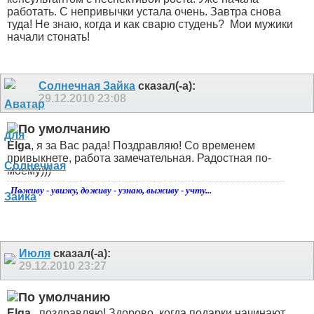
работать. С непривычки устала очень. Завтра снова
туда! Не знаю, когда и как сварю студень?
Мои мужики
начали стонать!
Солнечная Зайка
сказал(-а):
29.12.2010
23:08
Elga
, я за Вас рада! Поздравляю! Со временем
привыкнете, работа замечательная. Радостная по-
моему)))
Поживу - увижу, доживу - узнаю, выживу - учту...
Июля
сказал(-а):
29.12.2010
23:27
Elga
, поздравляю! Здорово, когда подарки начинают