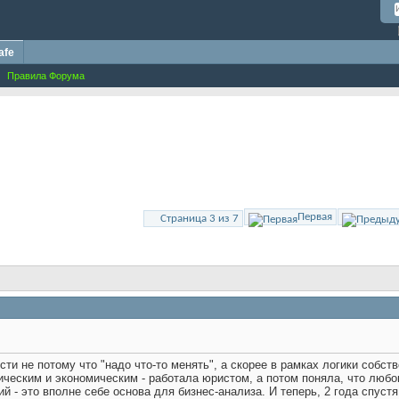
afe
Правила Форума
Первая
Страница 3 из 7
и не потому что "надо что-то менять", а скорее в рамках логики собств
ическим и экономическим - работала юристом, а потом поняла, что любо
й - это вполне себе основа для бизнес-анализа. И теперь, 2 года спустя