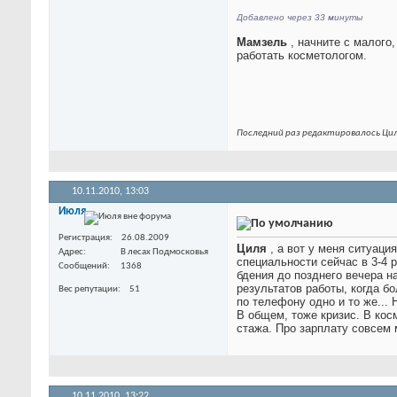
Добавлено через 33 минуты
Мамзель
, начните с малого
работать косметологом.
Последний раз редактировалось Цил
10.11.2010,
13:03
Июля
Регистрация
26.08.2009
Циля
, а вот у меня ситуаци
Адрес
В лесах Подмосковья
специальности сейчас в 3-4 
Сообщений
1368
бдения до позднего вечера на
результатов работы, когда б
Вес репутации
51
по телефону одно и то же... 
В общем, тоже кризис. В кос
стажа. Про зарплату совсем 
10.11.2010,
13:22