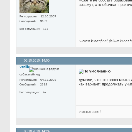
можете не бросать образован
возьмут, это обычная практи
Регистрация
12.10.2007
Сообщений
3632
Вес репутации
113
Success is not final, failure is not
03.10.2010,
14:00
Vanilla
собаканаблюд
думали, что это ваша мечта 
Регистрация
04.12.2005
как вариант: продолжать учи
Сообщений
2315
Вес репутации
67
счастья всем!
03.10.2010,
14:24