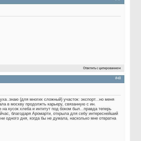
Ответить с цитированием
#48
 буха..знаю (для многих сложный) участок: экспорт...но меня
ала в москву продолжть карьеру, связанную с ин.
е на кусок хлеба и интитут под боком был...правда теперь
ейчас, благодаря Аромарти, открыла для себу интереснейший
 ни одного дня, когда бы не думала, насколько мне отвратна