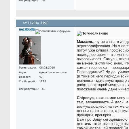
Вес репутации
32
09.11.2010,
14:30
nezabudka
Мамзель,
ну не знаю, я до 
переквалификация. Но я об э
потом уже купила профессион
последнее время, что меня о
выворачивает. Сажусь, откры
не менее, я отлично знаю, ч
самая творческая - превраща
Регистрация
08.02.2010
Переводичком? Ну да. учился
Адрес
в двух шагах от луны
(и тоже от него периодически
Возраст
47
девченки - максимум просто 
Сообщений
1875
работы о которой мечтаешь, 
положение очень даже ничег
Вес репутации
65
Chipenya,
тоже самое могу с
там, заканчиваете. А дальше
возмущающиеся на тех же фору
деньги тянет и тянет, а рез
пробирки, пробирки....
Вам про Вашу сегодняшнюю пр
достичь таких высот надо вы
самой настоящей правдой ))) 