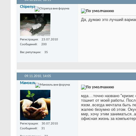
04.10.2010,
18:11
Chipenya
Да, думаю это лучший вариан
Регистрация
23.07.2010
Сообщений
200
Вес репутации
35
09.11.2010,
14:05
Мамзель
мда....точно названо "кризис 
тошнит от моей работы. Посл
язом..всегда мечтала быть пе
жалею безумно об этом. Окун
мир, хочу этим заниматься..а
офисная жизнь за компьюте
Регистрация
30.07.2010
Сообщений
31