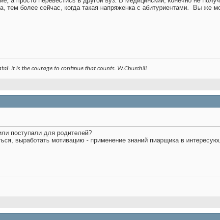
ие, а просто перевестись в другой вуз. В медицинский, конечно не полу
ка, тем более сейчас, когда такая напряженка с абитуриентами.
Вы же мо
 fatal: it is the courage to continue that counts. W.Churchill
или поступали для родителей?
ться, выработать мотивацию - применение знаний пиарщика в интересую