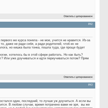
Ответить с цитированием
#42
ервого же курса поняла - не мое, учится не нравится. Из-за
то, даже не ради себя, а ради родителей, чтоб их не
лога, но кишка была тонка, пошла туда, где проще будет
огии, хотелось бы в этой сфере работать. Но как быть?
ег? Или уже доучиваться и идти переучиваться потом? Прям
Ответить с цитированием
#43
 остался один, последний, то лучше уж доучиться. А если вы
вится. В любом случае, время потрачено вами не зря,
вы же