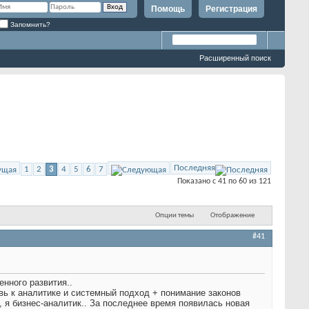
Помощь
Регистрация
Запомнить?
Расширенный поиск
Последняя
1
2
3
4
5
6
7
Показано с 41 по 60 из 121
Опции темы
Отображение
#41
енного развития..
вь к аналитике и системный подход + понимание законов
, я бизнес-аналитик.. За последнее время появилась новая