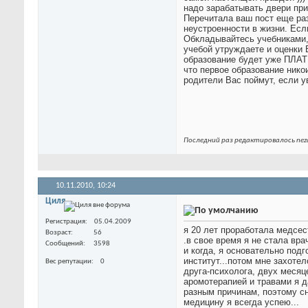
надо зарабатывать двери пр
Перечитала ваш пост еще раз
неустроенности в жизни. Есл
Обкладывайтесь учебниками, 
учебой утруждаете и оценки 
образование будет уже ПЛАТН
что первое образование нико
родители Вас поймут, если у
Последний раз редактировалось neza
10.11.2010,
10:24
Циля
Регистрация
05.04.2009
я 20 лет проработала медсес
Возраст
56
.в свое время я не стала вра
Сообщений
3598
и когда, я основательно подг
институт...потом мне захотел
Вес репутации
0
друга-психолога, двух месяце
аромотерапией и травами я д
разным причинам, поэтому сн
медицину я всегда успею...