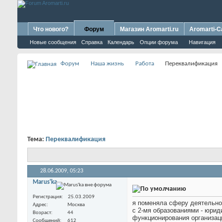
Что нового?
Форум
Магазин Aromarti.ru
Aromarti-C
Новые сообщения
Справка
Календарь
Опции форума
Навигация
Форум
Наша жизнь
Работа
Переквалификация
Тема:
Переквалификация
28.06.2009,
05:23
Marus'ka
Регистрация
25.03.2009
я поменяла сферу деятельност
Адрес
Москва
с 2-мя образованиями - юрид
Возраст
44
функционирования организаци
Сообщений
612