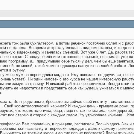
декрета тож была бухгалтером, а потом ребенок постоянно болел и с ра
том не жалела. Во время декрета увлеклась видеомонтажем, и когда вст
альную видеокамеру и занялась съемкой. Вот уже 6 лет. Да, работа тво
т нее тошнит. С воодушевлением готовлюсь к съемке, но снимаю уже на 
ваю программу, и... придумываю себе тысячу дел, чем бы еще заняться,
то меняй, не меняй, такой момент однажды наступит на любой работе. Лю
ется в рутину.
 у меня муж на переводчика когда-то. Ему повезло - не доучился, пошел
 очень устает). Ни один человек с его курса не нашел интересную работ
вышли замуж за границу. И никакой работы переводчиком. Иногда стоит
изучить ее недостатки и представить себе как будешь уживаться с минус
о.
казать. Вот представьте, бросаете вы сейчас свой институт, хватаетесь 
... Свой косметологический кабинет? И каждый день - прыщавые рожи, 
мах, что косметологичка, овца, лицо не так почистила, крем дорогой, з
ультат все старею и старею с каждым годом. Ну утрировала конечно... И
офессию Вам правильно, в принципе, расписали. Только здесь (как и в 
ворачиваться наизнанку и творчески подходить даже к самому примитивн
Вы учитесь на третьем курсе и до сих пор не работаете? Двери открываю