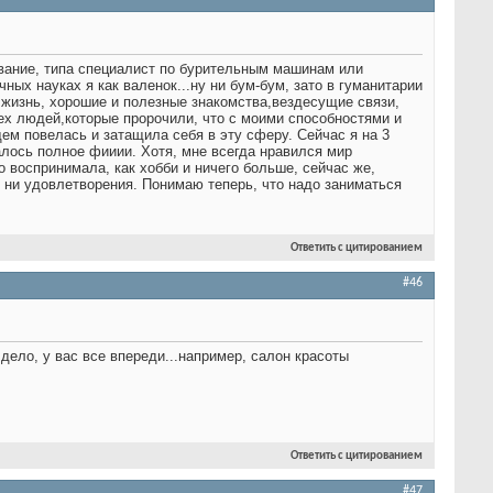
ование, типа специалист по бурительным машинам или
ных науках я как валенок...ну ни бум-бум, зато в гуманитарии
 жизнь, хорошие и полезные знакомства,вездесущие связи,
тех людей,которые пророчили, что с моими способностями и
м повелась и затащила себя в эту сферу. Сейчас я на 3
залось полное фииии.
Хотя, мне всегда нравился мир
 воспринимала, как хобби и ничего больше, сейчас же,
, ни удовлетворения. Понимаю теперь, что надо заниматься
Ответить с цитированием
#46
 дело, у вас все впереди...например, салон красоты
Ответить с цитированием
#47