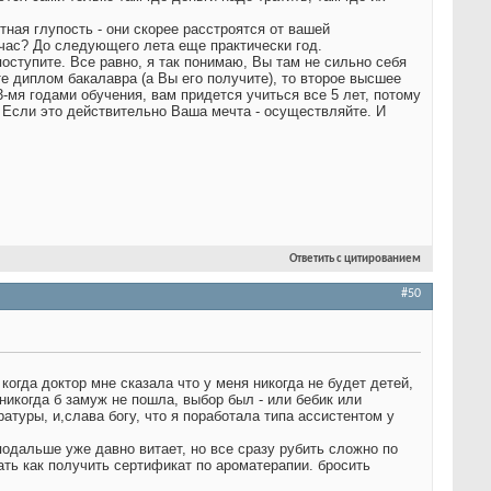
тная глупость - они скорее расстроятся от вашей
йчас? До следующего лета еще практически год.
оступите. Все равно, я так понимаю, Вы там не сильно себя
те диплом бакалавра (а Вы его получите), то второе высшее
мя годами обучения, вам придется учиться все 5 лет, потому
. Если это действительно Ваша мечта - осуществляйте. И
Ответить с цитированием
#50
когда доктор мне сказала что у меня никогда не будет детей,
 никогда б замуж не пошла, выбор был - или бебик или
ратуры, и,слава богу, что я поработала типа ассистентом у
одальше уже давно витает, но все сразу рубить сложно по
ть как получить сертификат по ароматерапии. бросить