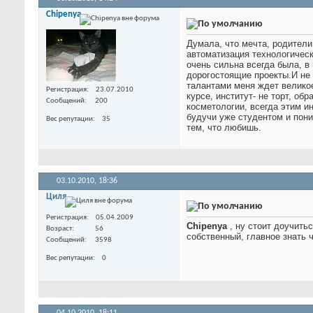
Chipenya
Думала, что мечта, родители
автоматизация технологически
очень сильна всегда была, в
дорогостоящие проекты.И не 
талантами меня ждет великое
Регистрация
23.07.2010
курсе, институт- не торт, об
Сообщений
200
косметологии, всегда этим и
будучи уже студентом и пони
Вес репутации
35
тем, что любишь.
03.10.2010,
18:36
Циля
Регистрация
05.04.2009
Chipenya
, ну стоит доучитьс
Возраст
56
собственный, главное знать 
Сообщений
3598
Вес репутации
0