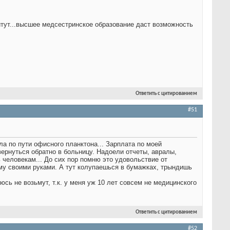
итут...высшее медсестринское образование даст возможность
Ответить с цитированием
#51
ла по пути офисного планктона... Зарплата по моей
ернуться обратно в больницу. Надоели отчеты, авралы,
ь человекам... До сих пор помню это удовольствие от
ему своими руками. А тут колупаешься в бумажках, трындишь
юсь не возьмут, т.к. у меня уж 10 лет совсем не медицинского
Ответить с цитированием
#52