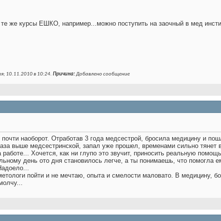
, те же курсы ЕШКО, например...можно поступить на заочный в мед инст
я; 10.11.2010 в
10:24
.
Причина:
Добавлено сообщение
я почти наоборот. Отработав 3 года медсестрой, бросила медицину и пош
раза выше медсестринской, запал уже прошел, временами сильно тянет в
 работе... Хочется, как ни глупо это звучит, приносить реальную помощ
ольному день ото дня становилось легче, а ты понимаешь, что помогла 
Надоело...
метологи пойти и не мечтаю, опыта и смелости маловато. В медицину, бо
молчу...