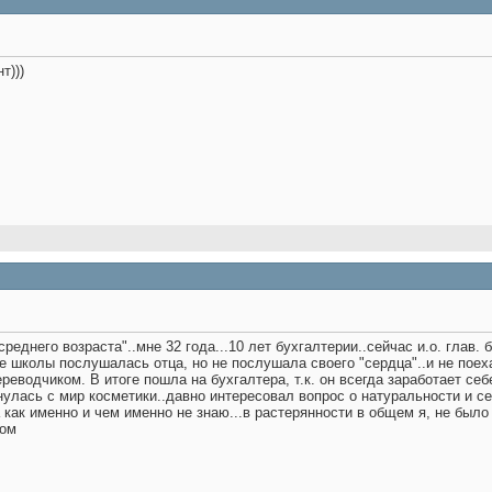
т)))
среднего возраста"..мне 32 года...10 лет бухгалтерии..сейчас и.о. глав.
е школы послушалась отца, но не послушала своего "сердца"..и не поех
реводчиком. В итоге пошла на бухгалтера, т.к. он всегда заработает себ
улась с мир косметики..давно интересовал вопрос о натуральности и с
 как именно и чем именно не знаю...в растерянности в общем я, не было
ром