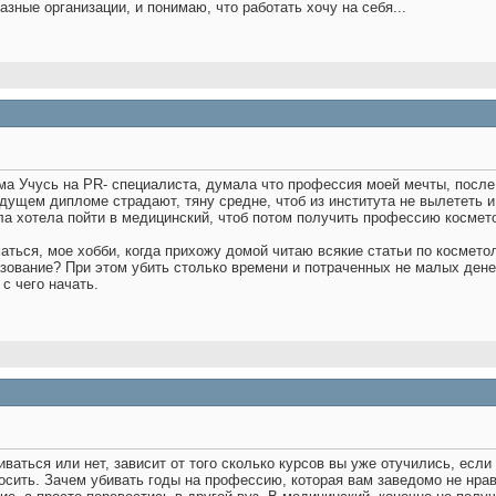
азные организации, и понимаю, что работать хочу на себя...
ма
Учусь на PR- специалиста, думала что профессия моей мечты, после п
дущем дипломе страдают, тяну средне, чтоб из института не вылететь и 
ла хотела пойти в медицинский, чтоб потом получить профессию космето
аться, мое хобби, когда прихожу домой читаю всякие статьи по косметол
азование? При этом убить столько времени и потраченных не малых ден
с чего начать.
ваться или нет, зависит от того сколько курсов вы уже отучились, если
осить. Зачем убивать годы на профессию, которая вам заведомо не нра