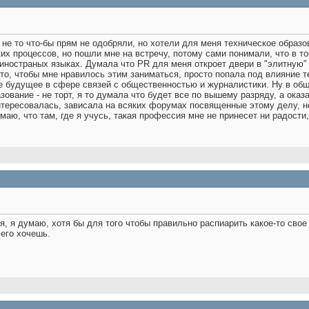
 не то что-бы прям не одобряли, но хотели для меня техническое образ
х процессов, но пошли мне на встречу, потому сами понимали, что в точ
 иностраных языках. Думала что PR для меня откроет двери в "элитную"
то, чтобы мне нравилось этим заниматься, просто попала под влияние 
 будущее в сфере связей с общественностью и журналистики. Ну в обще
разование - не торт, я то думала что будет все по вышему разряду, а ока
нтересовалась, зависала на всяких форумах посвященные этому делу, но
маю, что там, где я учусь, такая профессия мне не принесет ни радости
я, я думаю, хотя бы для того чтобы правильно распиарить какое-то свое
чего хочешь.