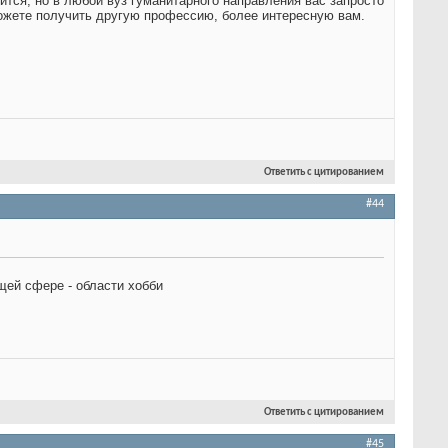
чится, но в любой вуз гуманитарного направления вас запросто
жете получить другую профессию, более интересную вам.
Ответить с цитированием
#44
щей сфере - области хобби
Ответить с цитированием
#45