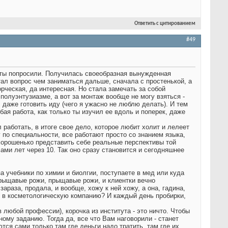
Ответить с цитированием
#49
боты попросили. Получилась своеобразная вынужденная
ал вопрос чем заниматься дальше, сначала с простенькой, а
рческая, да интересная. Но стала замечать за собой
полуэнтузиазме, а вот за монтаж вообще не могу взяться -
 даже готовить иду (чего я ужасно не люблю делать). И тем
бая работа, как только ты изучил ее вдоль и поперек, даже
 работать, в итоге свое дело, которое любит холит и лелеет
у по специальности, все работают просто со знанием языка,
 хорошенько представить себе реальные перспективы той
ами лет через 10. Так оно сразу становится и сегодняшнее
за учебники по химии и биолгии, поступаете в мед или куда
прыщавые рожи, прыщавые рожи, и клиентки вечно
араза, продала, и вообще, хожу к ней хожу, а она, гадина,
ли в косметологическую компанию? И каждый день пробирки,
любой профессии), корочка из института - это ничто. Чтобы
ому заданию. Тогда да, все что Вам наговорили - станет
тся сами только там где деньги надо тратить, там где их