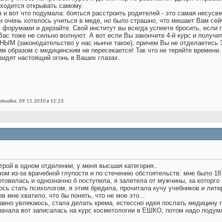
иходится открывать самому.
 и вот что подумала: бояться расстроить родителей - это самая несусве
и очень хотелось учиться в меде, но было страшно, что мешает Вам се
форумами и дерзайте. Свой институт вы всегда успеете бросить, если п
Вас тоже не сильно волнуют. А вот если Вы закончите 4-й курс и получи
ЫМ (законодательство у нас нынче такое), причем Вы не отделаетесь 3-
им образом с медицинским не пересекается! Так что не теряйте времени
видят настоящий огонь в Ваших глазах.
budka; 09.11.2010 в
15:23
.
трой в одном отделении, у меня высшая категория..
чом из-за врачебной глупости и по стечению обстоятельств: мне было 18 
отовилась и однозначно б поступила, я залетела от мужчины, за которго
ось стать психологом, я этим бредила, прочитала кучу учебников и лите
в мне хватило, что бы понять, что не мое это...
авно увлекаюсь, стала делать крема, естессно идея послать медицину п
ачала вот записалась на курс косметологии в ЕШКО, потом надо подума