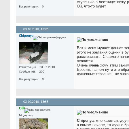
ступенька в лестнице: вижу р
Ой, что-то будет
Вес репутации
0
03.10.2010,
13:26
Chipenya
Вот и меня мучает данная те
этого не желания оценки в бу
расстраивать. С самого нача
освоится.
Очень очень хочу этим заним
Регистрация
23.07.2010
Бросить на пол пути это обр
Сообщений
200
душевные терзания...не знаю 
Вес репутации
35
03.10.2010,
13:55
Olik
Модератор
Chipenya,
мне кажется, доучи
в самом начале, то лучше бр