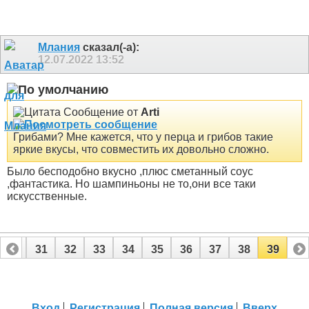
Млания
сказал(-а):
12.07.2022
13:52
Сообщение от
Arti
Грибами? Мне кажется, что у перца и грибов такие
яркие вкусы, что совместить их довольно сложно.
Было бесподобно вкусно ,плюс сметанный соус
,фантастика. Но шампиньоны не то,они все таки
искусственные.
30
31
32
33
34
35
36
37
38
39
Вход
Регистрация
Полная версия
Вверх