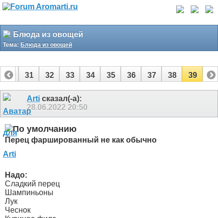
Блюда из овощей
Тема:
Блюда из овощей
30
31
32
33
34
35
36
37
38
39
Arti
сказал(-а):
28.06.2022
20:50
Перец фаршированный не как обычно
Надо:
Сладкий перец
Шампиньоны
Лук
Чеснок