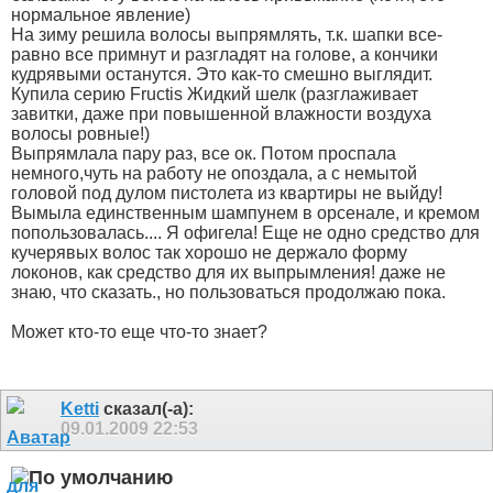
нормальное явление)
На зиму решила волосы выпрямлять, т.к. шапки все-
равно все примнут и разгладят на голове, а кончики
кудрявыми останутся. Это как-то смешно выглядит.
Купила серию Fructis Жидкий шелк (разглаживает
завитки, даже при повышенной влажности воздуха
волосы ровные!)
Выпрямлала пару раз, все ок. Потом проспала
немного,чуть на работу не опоздала, а с немытой
головой под дулом пистолета из квартиры не выйду!
Вымыла единственным шампунем в орсенале, и кремом
попользовалась.... Я офигела! Еще не одно средство для
кучерявых волос так хорошо не держало форму
локонов, как средство для их выпрымления! даже не
знаю, что сказать., но пользоваться продолжаю пока.
Может кто-то еще что-то знает?
Ketti
сказал(-а):
09.01.2009
22:53