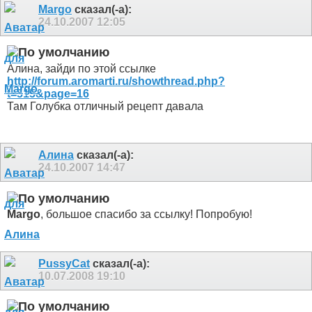
Margo
сказал(-а):
24.10.2007
12:05
Алина, зайди по этой ссылке
http://forum.aromarti.ru/showthread.php?
t=515&page=16
Там Голубка отличный рецепт давала
Алина
сказал(-а):
24.10.2007
14:47
Margo
, большое спасибо за ссылку! Попробую!
PussyCat
сказал(-а):
10.07.2008
19:10