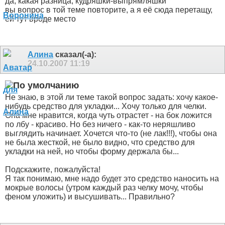
да, какая разница, кудряшки-выпрямляшки
вы вопрос в той теме повторите, а я её сюда перетащу,
ей тут вроде место
Алина
сказал(-а):
24.10.2007
11:19
Не знаю, в этой ли теме такой вопрос задать: хочу какое-
нибудь средство для укладки... Хочу только для челки.
Она мне нравится, когда чуть отрастет - на бок ложится
по лбу - красиво. Но без ничего - как-то неряшливо
выглядить начинает. Хочется что-то (не лак!!!), чтобы она
не была жесткой, не было видно, что средство для
укладки на ней, но чтобы форму держала бы...
Подскажите, пожалуйста!
Я так понимаю, мне надо будет это средство наносить на
мокрые волосы (утром каждый раз челку мочу, чтобы
феном уложить) и высушивать... Правильно?