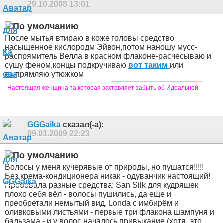
29.10.2008
13:01
После мытья втираю в коже головы средство
насыщенное кислородм Эйвон,потом наношу мусс-
распрямитель Велла в красном флаконе-расчесываю и
сушу феном,концы подкручиваю
вот таким
или
выпрямляю утюжком
Настоящая женщина та,которая заставляет забыть об Идеальной
GGGaika
сказал(-а):
09.01.2009
22:23
Волосы у меня кучерявые от природы, но пушатся!!!!!
Без крема-кондиционера никак - одуванчик настоящий!
Пробовала разные средства: San Silk для кудряшек
плохо себя вёл - волосы пушились, да еще и
преобретали немытый вид. Londa с имбирём и
оливковыми листьями - первые три флакона шампуня и
бальзама - и у волос началось привыкание (хотя, это