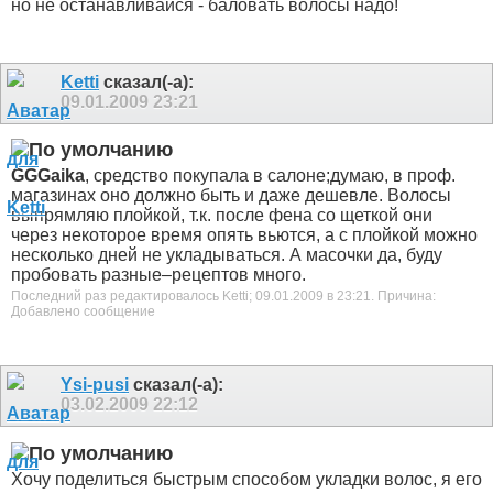
но не останавливайся - баловать волосы надо!
Ketti
сказал(-а):
09.01.2009
23:21
GGGaika
, средство покупала в салоне;думаю, в проф.
магазинах оно должно быть и даже дешевле. Волосы
выпрямляю плойкой, т.к. после фена со щеткой они
через некоторое время опять вьются, а с плойкой можно
несколько дней не укладываться. А масочки да, буду
пробовать разные–рецептов много.
Последний раз редактировалось Ketti; 09.01.2009 в
23:21
.
Причина:
Добавлено сообщение
Ysi-pusi
сказал(-а):
03.02.2009
22:12
Хочу поделиться быстрым способом укладки волос, я его