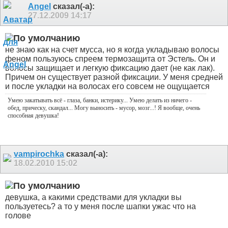
Angel
сказал(-а):
27.12.2009
14:17
не знаю как на счет мусса, но я когда укладываю волосы
феном пользуюсь спреем термозащита от Эстель. Он и
волосы защищает и легкую фиксацию дает (не как лак).
Причем он существует разной фиксации. У меня средней
и после укладки на волосах его совсем не ощущается
Умею закатывать всё - глаза, банки, истерику... Умею делать из ничего -
обед, прическу, скандал... Могу выносить - мусор, мозг...! Я вообще, очень
способная девушка!
vampirochka
сказал(-а):
18.02.2010
15:02
девушка, а какими средствами для укладки вы
пользуетесь? а то у меня после шапки ужас что на
голове