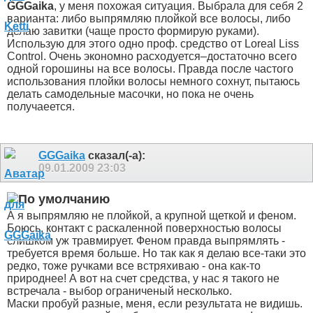
GGGaika
, у меня похожая ситуация. Выбрала для себя 2
варианта: либо выпрямляю плойкой все волосы, либо
делаю завитки (чаще просто формирую руками).
Использую для этого одно проф. средство от Loreal Liss
Control. Очень экономно расходуется–достаточно всего
одной горошины на все волосы. Правда после частого
использования плойки волосы немного сохнут, пытаюсь
делать самодельные масочки, но пока не очень
получаеется
.
GGGaika
сказал(-а):
09.01.2009
23:03
А я выпрямляю не плойкой, а крупной щеткой и феном.
Боюсь, контакт с раскаленной поверхностью волосы
слишком уж травмирует. Феном правда выпрямлять -
требуется время больше. Но так как я делаю все-таки это
редко, тоже ручками все встряхиваю - она как-то
природнее! А вот на счет средства, у нас я такого не
встречала - выбор ограниченый несколько.
Маски пробуй разные, меня, если результата не видишь.