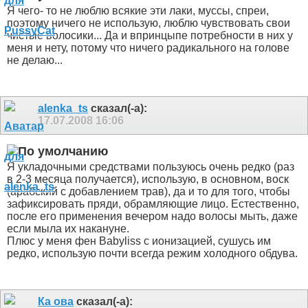
Я чего- то не люблю всякие эти лаки, муссы, спреи,
поэтому ничего не использую, люблю чувствовать свои
чистые волосики... Да и впринцыпе потребности в них у
меня и нету, потому что ничего радикального на голове
не делаю...
alenka_ts
сказал(-а):
17.07.2008
16:06
Я укладочными средствами пользуюсь очень редко (раз
в 2-3 месяца получается), использую, в основном, воск
(арабский с добавлением трав), да и то для того, чтобы
зафиксировать пряди, обрамляющие лицо. Естественно,
после его применения вечером надо волосы мыть, даже
если мыла их накануне.
Плюс у меня фен Babyliss с ионизацией, сушусь им
редко, использую почти всегда режим холодного обдува.
Ка ова
сказал(-а):