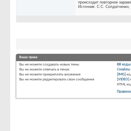
происходит повторное зараже
Источник: С.С. Солдатченко, 
Ваши права
Вы
не можете
создавать новые темы
BB коды
Вы
не можете
отвечать в темах
Смайлы
Вы
не можете
прикреплять вложения
[IMG]
ко
Вы
не можете
редактировать свои сообщения
[VIDEO]
HTML к
Правила