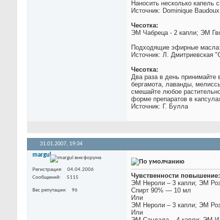
Наносить несколько капель с
Источник: Dominique Baudoux
Чесотка:
ЭМ Чабреца - 2 капли; ЭМ Гв
Подходящие эфирные масла: Б
Источник: Л. Дмитриевская 
Чесотка:
Два раза в день принимайте
бергамота, лаванды, мелиссы
смешайте любое растительно
форме препаратов в капсулах
Источник: Г. Булла
31.01.2007,
19:34
margul
Регистрация
04.04.2006
Чувственности повышение:
Сообщений
5115
ЭМ Нероли – 3 капли; ЭМ Роз
Спирт 90% — 10 мл
Вес репутации
96
Или
ЭМ Нероли – 3 капли; ЭМ Роз
Или
ЭМ Сандала – 4 капли; ЭМ Ил