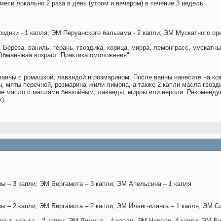
меси локально 2 раза в день (утром и вечером) в течение 3 недель.
оздики - 1 капля; ЭМ Перуанского бальзама - 2 капли; ЭМ Мускатного оре
ереза, ваниль, герань, гвоздика, корица, мирра, лемонграсс, мускатный
"Обманывая возраст. Практика омоложения"
 ванны с ромашкой, лавандой и розмарином. После ванны нанесите на к
, мяты перечной, розмарина и/или лимона, а также 2 капли масла гвоз
е масло с маслами бензойным, лаванды, мирры или нероли. Рекомендуе
).
ы – 3 капли; ЭМ Бергамота – 3 капли; ЭМ Апельсина – 1 капля
ы – 2 капли; ЭМ Бергамота – 2 капли; ЭМ Иланг-иланга – 1 капля; ЭМ С
анг-иланга – 3 капли; ЭМ Лимона – 4 капли; ЭМ Нероли- 4 капли; ЭМ Би