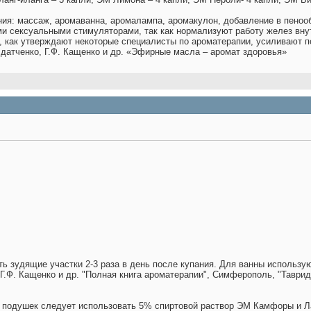
ия: массаж, аромаванна, аромалампа, аромакулон, добавление в пеноо
и сексуальными стимуляторами, так как нормализуют работу желез вну
, как утверждают некоторые специалисты по ароматерапии, усиливают п
лдатченко, Г.Ф. Кащенко и др. «Эфирные масла – аромат здоровья»
.
 зудящие участки 2-3 раза в день после купания. Для ванны использую
Г.Ф. Кащенко и др. "Полная книга ароматерапии", Симферополь, "Таврида
 подушек следует использовать 5% спиртовой раствор ЭМ Камфоры и Л