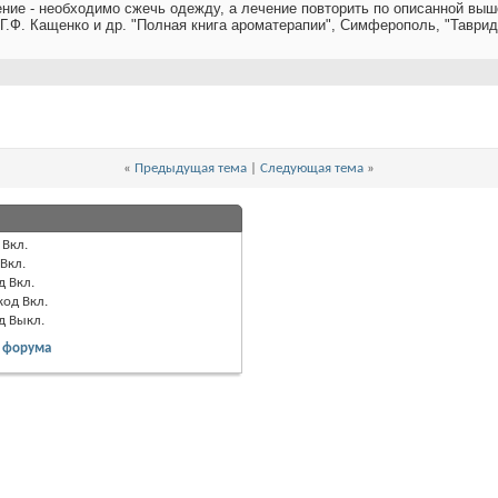
ние - необходимо сжечь одежду, а лечение повторить по описанной выш
Г.Ф. Кащенко и др. "Полная книга ароматерапии", Симферополь, "Таврида
«
Предыдущая тема
|
Следующая тема
»
Вкл.
Вкл.
д
Вкл.
код
Вкл.
од
Выкл.
 форума