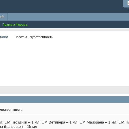
afe
Правила Форума
талог
Чесотка - Чувственность
увственность
л; ЭМ Гвоздики – 1 мл; ЭМ Ветивера – 1 мл; ЭМ Майорана – 1 мл; ЭМ П
 (transcutol) – 15 мл