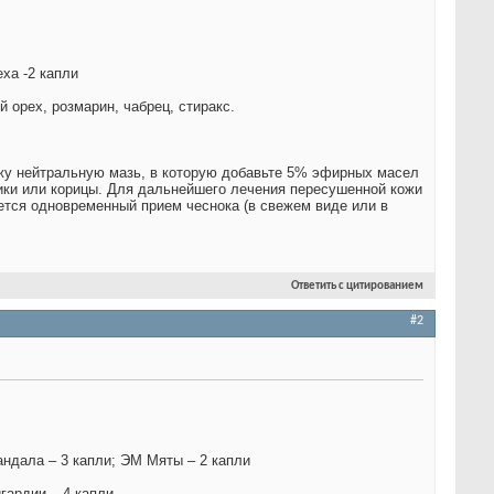
ха -2 капли
 орех, розмарин, чабрец, стиракс.
ожу нейтральную мазь, в которую добавьте 5% эфирных масел
дики или корицы. Для дальнейшего лечения пересушенной кожи
тся одновременный прием чеснока (в свежем виде или в
Ответить с цитированием
#2
андала – 3 капли; ЭМ Мяты – 2 капли
гардии – 4 капли