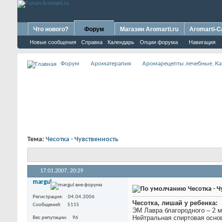
Что нового?
Форум
Магазин Aromarti.ru
Aromarti-C
Новые сообщения
Справка
Календарь
Опции форума
Навигация
Форум
Ароматерапия
Аромарецепты лечебные. Ка
Тема:
Чесотка - Чувственность
17.01.2007,
20:29
margul
Чесотка - Ч
Регистрация
04.04.2006
Чесотка, лишай у ребенка:
Сообщений
5115
ЭМ Лавра благородного – 2 м
Нейтральная спиртовая основа
Вес репутации
96