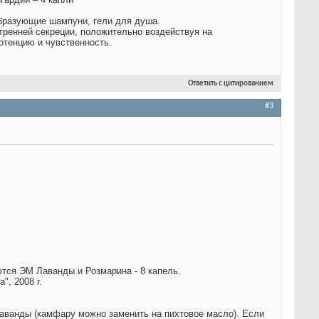
бразующие шампуни, гели для душа.
тренней секреции, положительно воздействуя на
отенцию и чувственность.
Ответить с цитированием
#3
тся ЭМ Лаванды и Розмарина - 8 капель.
", 2008 г.
аванды (камфару можно заменить на пихтовое масло). Если