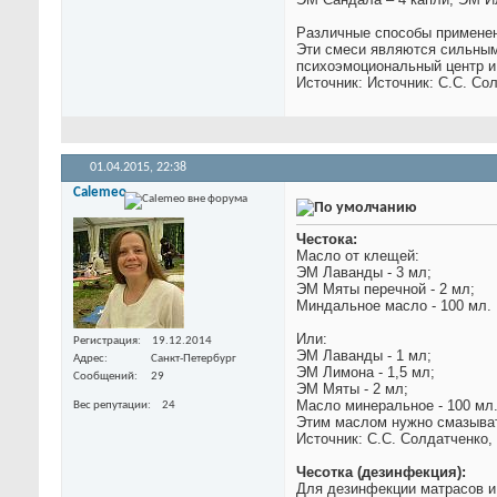
Различные способы применен
Эти смеси являются сильным
психоэмоциональный центр и
Источник: Источник: С.С. Со
01.04.2015,
22:38
Calemeo
Честока:
Масло от клещей:
ЭМ Лаванды - 3 мл;
ЭМ Мяты перечной - 2 мл;
Миндальное масло - 100 мл.
Или:
Регистрация
19.12.2014
ЭМ Лаванды - 1 мл;
Адрес
Санкт-Петербург
ЭМ Лимона - 1,5 мл;
Сообщений
29
ЭМ Мяты - 2 мл;
Масло минеральное - 100 мл
Вес репутации
24
Этим маслом нужно смазывать
Источник: С.С. Солдатченко, 
Чесотка (дезинфекция):
Для дезинфекции матрасов и