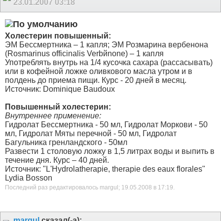
23.01.2007
03:18
Холестерин повышенный:
ЭМ Бессмертника – 1 капля; ЭМ Розмарина вербенона
(Rosmarinus officinalis Verbйnone) – 1 капля
Употреблять внутрь на 1/4 кусочка сахара (рассасывать)
или в кофейной ложке оливкового масла утром и в
полдень до приема пищи. Курс - 20 дней в месяц.
Источник: Dominique Baudoux
Повышенный холестерин:
Внутреннее применение:
Гидролат Бессмертника - 50 мл, Гидролат Моркови - 50
мл, Гидролат Мяты перечной - 50 мл, Гидролат
Багульника гренландского - 50мл
Развести 1 столовую ложку в 1,5 литрах воды и выпить в
течение дня. Курс – 40 дней.
Источник: "L'Hydrolatherapie, therapie des eaux florales"
Lydia Bosson
Последний раз редактировалось margul; 19.05.2008 в
17:19
.
margul
сказал(-а):