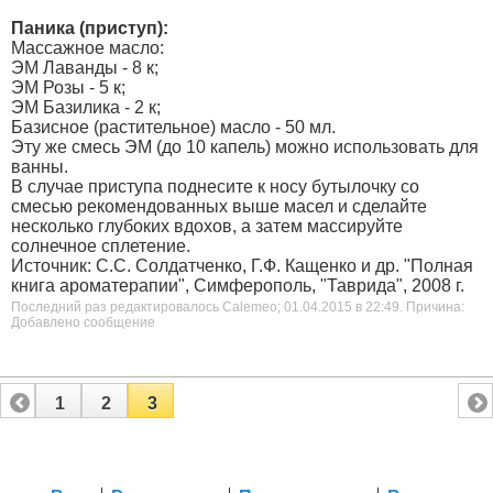
Паника (приступ):
Массажное масло:
ЭМ Лаванды - 8 к;
ЭМ Розы - 5 к;
ЭМ Базилика - 2 к;
Базисное (растительное) масло - 50 мл.
Эту же смесь ЭМ (до 10 капель) можно использовать для
ванны.
В случае приступа поднесите к носу бутылочку со
смесью рекомендованных выше масел и сделайте
несколько глубоких вдохов, а затем массируйте
солнечное сплетение.
Источник: С.С. Солдатченко, Г.Ф. Кащенко и др. "Полная
книга ароматерапии", Симферополь, "Таврида", 2008 г.
Последний раз редактировалось Calemeo; 01.04.2015 в
22:49
.
Причина:
Добавлено сообщение
1
2
3