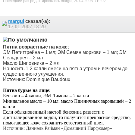
Последний раз редактировалось margul; 20.04.2008 в
19:02
.
margul
сказал(-а):
17.01.2007
18:20
Пятна возрастные на коже:
ЭМ Петитгрейна – 1 мл; ЭМ Семян моркови – 1 мл; ЭМ
Сельдерея – 2 мл
Масло Шиповника – 2 мл
Наносить 1-2 капли смеси на пятна утром и вечером до
существенного улучшения.
Источник: Dominique Baudoux
Пятна бурые на лице:
Бензоин – 4 капли, ЭМ Лимона – 2 капли
Миндальное масло – 10 мл, масло Пшеничных зародышей – 2
капли
Если обыкновенный настой бензоина развести с
дистиллированной водой, то полу­чится прекрасное средство,
помогающее коже сохранить естественный цвет.
Источник:
Даниэль Райман «Домашний Парфюмер»