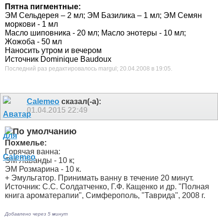
Пятна пигментные:
ЭМ Сельдерея – 2 мл; ЭМ Базилика – 1 мл; ЭМ Семян
моркови - 1 мл
Масло шиповника - 20 мл; Масло энотеры - 10 мл;
Жожоба - 50 мл
Наносить утром и вечером
Источник Dominique Baudoux
Последний раз редактировалось margul; 20.04.2008 в
19:05
.
Calemeo
сказал(-а):
01.04.2015
22:49
Похмелье:
Горячая ванна:
ЭМ Лаванды - 10 к;
ЭМ Розмарина - 10 к.
+ Эмульгатор. Принимать ванну в течение 20 минут.
Источник: С.С. Солдатченко, Г.Ф. Кащенко и др. "Полная
книга ароматерапии", Симферополь, "Таврида", 2008 г.
Добавлено через 5 минут