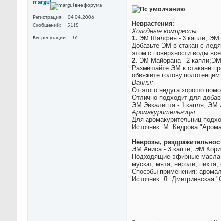
margul
Регистрация
04.04.2006
Неврастения:
Сообщений
5115
Холодные компрессы:
1.
ЭМ Шалфея - 3 капли; ЭМ 
Вес репутации
96
Добавьте ЭМ в стакан с ледя
этом с поверхности воды все
2.
ЭМ Майорана - 2 капли;ЭМ 
Размешайте ЭМ в стакане про
обвяжите голову полотенцем.
Ванны:
От этого недуга хорошо пом
Отлично подходит для добав
ЭМ Эвкалипта - 1 капля; ЭМ Л
Аромакурительницы:
Для аромакурительниц подхо
Источник: М. Кедрова "Арома
Неврозы, раздражительност
ЭМ Аниса - 3 капли; ЭМ Кори
Подходящие эфирные масла: А
мускат, мята, нероли, пихта,
Способы применения: аромал
Источник: Л. Дмитриевская 