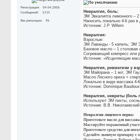
Регистрация
04.04.2006
Невралгия, боль:
Сообщений
5115
ЭМ Эвкалипта лимонного – 2
Наносить локально 4-6 раз в 
Вес репутации
96
Источник: J.P. Willem
Невралгия:
Взрослые:
ЭМ Лаванды - 5 капель; ЭМ Э
Базовое масло – 1 столовая
Согревающий компресс или р
Источник: «Исцеляющие масл
Невралгия, ревматизм у вз
ЭМ Майорана – 1 мл; ЭМ Гаул
Масло Лесного ореха + спирт
Локально в виде массажа 4-6
Источник: Dominique Baudoux
Невралгия, невриты (боль 
Используют ЭМ пихты, сосны,
Источник: В.В. Николаевски
Невралгия лицевого нерва:
Приготовьте масло для массажа
Массируйте пораженный участ
Приготовьте средство для ингал
Сделайте льняную припарку с о
Источник:
Даниэль Райман «Д