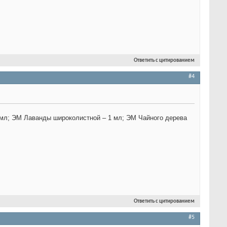
Ответить с цитированием
#4
 мл; ЭМ Лаванды широколистной – 1 мл; ЭМ Чайного дерева
Ответить с цитированием
#5