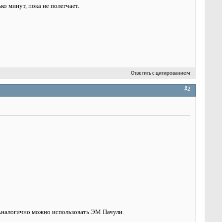
ко минут, пока не полегчает.
Ответить с цитированием
#2
. Аналогично можно использовать ЭМ Пачули.