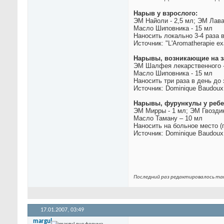
Нарыв у взрослого:
ЭМ Найоли - 2,5 мл; ЭМ Лава
Масло Шиповника - 15 мл
Наносить локально 3-4 раза 
Источник: "L'Aromatherapie e
Нарывы, возникающие на з
ЭМ Шалфея лекарственного - 
Масло Шиповника - 15 мл
Наносить три раза в день до
Источник: Dominique Baudoux
Нарывы, фурункулы у ребе
ЭМ Мирры - 1 мл; ЭМ Гвоздик
Масло Таману – 10 мл
Наносить на больное место (п
Источник: Dominique Baudoux
Последний раз редактировалось marg
17.01.2007,
03:49
margul