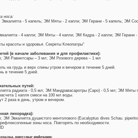
а носа:
 Эвкалипта - 5 капель; ЭМ Мяты - 2 капли; ЭМ Герани - 5 капель; ЭМ Сос
калипта - 4 капли; ЭМ Мяты - 4 капли; ЭМ Кедра - 2 капли; ЭМ Герани -
ты красоты и здоровья. Секреты Клеопатры"
етей (в начале заболевания и для профилактики):
; ЭМ Равинтсары – 3 мл; ЭМ Розового дерева – 1 мл
л
ель на грудь и верх спины утром и вечером в течение 5 дней.
нь в течение 5 дней.
хательных путей:
липта радиата - 0,5 мл; ЭМ Мандравасаротры (Саро) - 0,5 мл; ЭМ Мяты п
асчета 1 капля смеси на 100 мл воды.
т 2 раза в день, утром и вечером.
нная лихорадка):
; ЭМ Эвкалипта душистого ментолового (Eucalyptus dives Schau. piperito
 рефлексогенные зоны носа. Повторять по необходимости.
RD
хорадка, вирусные инфекции: