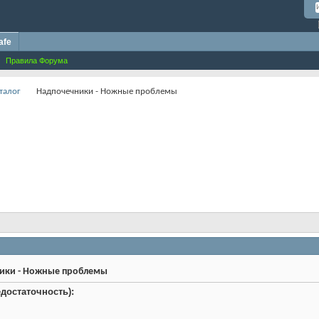
afe
Правила Форума
талог
Надпочечники - Ножные проблемы
ики - Ножные проблемы
достаточность):