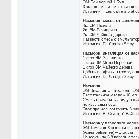
ЭМ Ели черной 1,5мл
3 капли смеси - местные аппл
Источник: " Les cahiers prati
Насморк, смесь от заложен
4к. ЭМ Найоли
2к. ЭМ Розмарина
2к. ЭМ Чайного дерева
Развести смесь с эмульгатор
Источник: Dr. Carolyn Selby
Насморк, ингаляция от нас
1 drop ЭМ Эвкалипта
1 drop ЭМ Мяты Перечной
1 drop ЭМ Чайного дерева
Добавить эфиры в горячую во
Источник: Dr. Carolyn Selby
Насморк:
ЭМ Эвкалипта - 5 капель; ЭМ
Растительное масло - 10 мл
Смесь применять следующим 
по крыльям носа.
Этот процесс повторять 3 ра
Источник: В. Стикс, У. Вайг
Насморк у взрослого челов
ЭМ Тимьяна борнеольно-карв
(Abies balsamea) – 1 капля
Наносить по 6-8 капель смеси