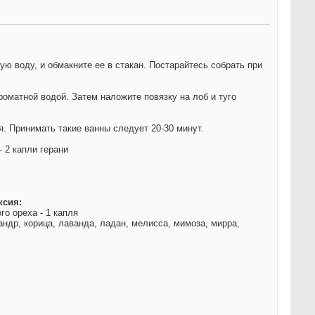
ю воду, и обмакните ее в стакан. Постарайтесь собрать при
оматной водой. Затем наложите повязку на лоб и туго
. Принимать такие ванны следует 20-30 минут.
- 2 капли герани
ксия:
го ореха - 1 капля
андр, корица, лаванда, ладан, мелисса, мимоза, мирра,