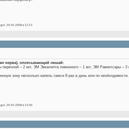
ul; 20.04.2008 в
12:53
.
ние нерва), опоясывающий лишай:
ы перечной – 2 мл; ЭМ Эвкалипта лимонного – 1 мл; ЭМ Равинтсары – 3
енную зону несколько капель смеси 8 раз в день или по необходимости.
ul; 20.04.2008 в
13:00
.