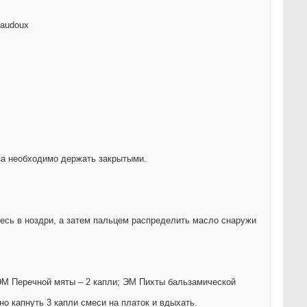
Baudoux
аза необходимо держать закрытыми.
сь в ноздри, а затем пальцем распределить масло снаружи
 ЭМ Перечной мяты – 2 капли; ЭМ Пихты бальзамической
но капнуть 3 капли смеси на платок и вдыхать.