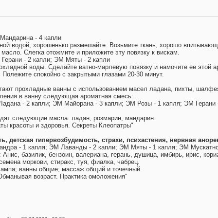
Мандарина - 4 капли
ной водой, хорошенько размешайте. Возьмите ткань, хорошо впитывающу
 масло. Слегка отожмите и приложите эту повязку к вискам.
Герани - 2 капли; ЭМ Мяты - 2 капли
хладной воды. Сделайте ватно-марлевую повязку и намочите ее этой ар
 Полежите спокойно с закрытыми глазами 20-30 минут.
огают прохладные ванны с использованием масел ладана, пихты, шалфея
ления в ванну следующая ароматная смесь:
адана - 2 капли; ЭМ Майорана - 3 капли; ЭМ Розы - 1 капля; ЭМ Герани 
дят следующие масла: ладан, розмарин, мандарин.
ты красоты и здоровья. Секреты Клеопатры"
ь, детская гипервозбудимость, страхи, психастения, нервная аноре
андра - 1 капля; ЭМ Лаванды - 2 капли; ЭМ Мяты - 1 капля; ЭМ Мускатно
нис, базилик, бензоин, валериана, герань, душица, имбирь, ирис, кори
 семена моркови, стиракс, туя, фиалка, чабрец.
ампа; ванны общие; массаж общий и точечный.
"Обманывая возраст. Практика омоложения"