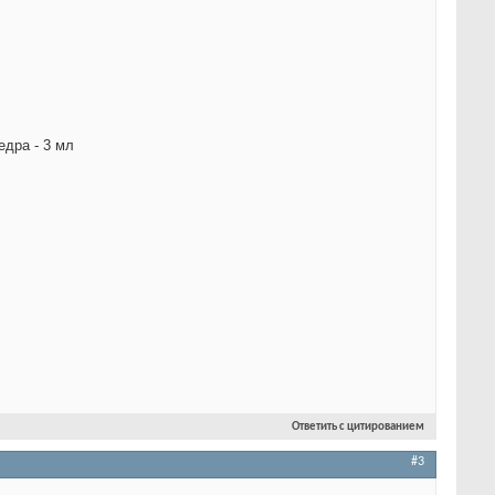
едра - 3 мл
Ответить с цитированием
#3