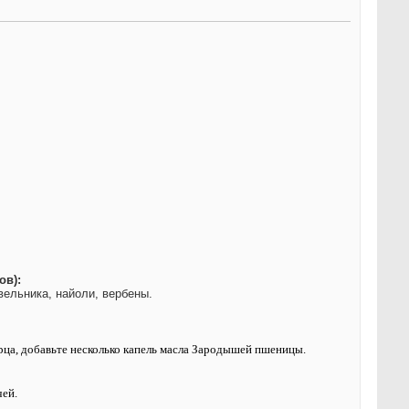
ов):
вельника, найоли, вербены.
ерца, добавьте несколько капель масла Зародышей пшеницы.
чей.