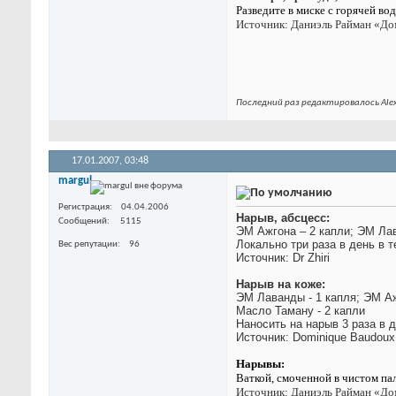
Разведите в миске с горячей во
Источник:
Даниэль Райман «Д
Последний раз редактировалось Alex
17.01.2007,
03:48
margul
Регистрация
04.04.2006
Нарыв, абсцесс:
Сообщений
5115
ЭМ Ажгона – 2 капли; ЭМ Лав
Локально три раза в день в т
Вес репутации
96
Источник: Dr Zhiri
Нарыв на коже:
ЭМ Лаванды - 1 капля; ЭМ Аж
Масло Таману - 2 капли
Наносить на нарыв 3 раза в 
Источник: Dominique Baudoux
Нарывы:
Ваткой, смоченной в чис­том п
Источник:
Даниэль Райман «Д