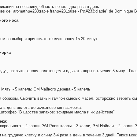
икации на поясницу, область почек - два раза в день.
ques de l'aromath&#233;rapie fran&#231;aise - P&#233;diatrie" de Dominique 
ного носа
ом на выбор и принимать тёплую ванну 15-20 минут.
морка
ду , накрыть голову полотенцем и вдыхать пары в течение 5 минут. Гл
 Мяты - 5 капель; ЭМ Чайного дерева - 5 капель
образом. Смочить ватный тампон смесью масел, осторожно втереть сме
за в день вплоть до исчезновения насморка.
ершторфер "В царстве запахов: эфирные масла и их действие"
ека:
акрольного – 2 капли; ЭМ Равинтсары – 3 капли; ЭМ Найоли – 2 капли;
 на грудную клетку и спину 3-4 раза в день в течение 3 дней. Также мож