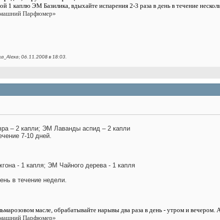
дой 1 каплю ЭМ Базилика, вдыхайте испарения 2-3 раза в день в течение несколь
омашний Парфюмер»
a_Alexa; 06.11.2008 в
18:03
.
ра – 2 капли; ЭМ Лаванды аспид – 2 капли
ечение 7-10 дней.
гона - 1 капля; ЭМ Чайного дерева - 1 капля
день в течение недели.
альмарозовом масле, обрабатывайте нарывы два раза в день - утром и вечером
омашний Парфюмер»