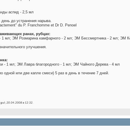
нды аспид - 2,5 мл
в день до устранения нарыва.
xactement" du P. Franchomme et Dr D. Penoel
аживающих ранах, рубцах:
1 мл; ЭМ Розмарина камфарного - 2 мл; ЭМ Бессмертника - 2 мл; ЭМ К
 значительного улучшения.
нка:
и - 1 мл; ЭМ Лавра благородного - 1 мл; ЭМ Чайного Дерева - 4 мл
о одной или две капле смеси) 5 раз в день в течение 7 дней.
ul; 20.04.2008 в
12:32
.