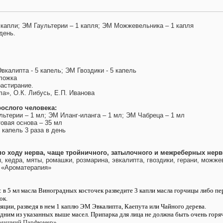
 капли; ЭМ Гаультерии – 1 капля; ЭМ Можжевельника – 1 капля
день.
вкалипта - 5 капель; ЭМ Гвоздики - 5 капель
 ложка
астирание.
а», О.К. Либусь, Е.П. Иванова
рослого человека:
ьтерии – 1 мл; ЭМ Иланг-иланга – 1 мл; ЭМ Чабреца – 1 мл
овая основа – 35 мл
 капель 3 раза в день
по ходу нерва, чаще тройничного, затылочного и межреберных нерв
 кедра, мяты, ромашки, розмарина, эвкалипта, гвоздики, герани, можже
й «Ароматерапия»
: в 5 мл масла Виноградных косточек разведите 3 капли масла горчицы либо п
ок.
яции, разведя в нем 1 каплю ЭМ Эвкалипта, Каепута или Чайного дерева.
дним из указанных выше масел. Припарка для лица не должна быть очень горя
омашний Парфюмер»