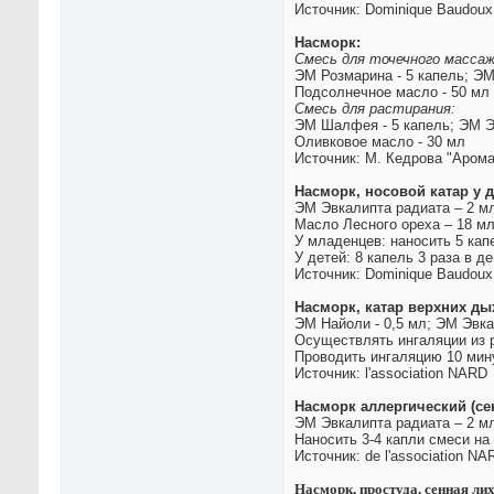
Источник: Dominique Baudoux
Насморк:
Смесь для точечного массаж
ЭМ Розмарина - 5 капель; ЭМ
Подсолнечное масло - 50 мл
Смесь для растирания:
ЭМ Шалфея - 5 капель; ЭМ Эв
Оливковое масло - 30 мл
Источник: М. Кедрова "Арома
Насморк, носовой катар у д
ЭМ Эвкалипта радиата – 2 мл
Масло Лесного ореха – 18 м
У младенцев: наносить 5 кап
У детей: 8 капель 3 раза в де
Источник: Dominique Baudoux
Насморк, катар верхних ды
ЭМ Найоли - 0,5 мл; ЭМ Эвка
Осуществлять ингаляции из р
Проводить ингаляцию 10 мину
Источник: l'association NARD
Насморк аллергический (се
ЭМ Эвкалипта радиата – 2 мл
Наносить 3-4 капли смеси на
Источник: de l'association NA
Насморк, простуда, сенная ли