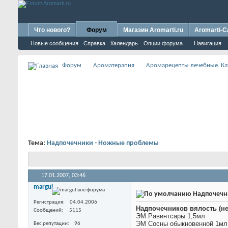
Что нового?
Форум
Магазин Aromarti.ru
Aromarti-C
Новые сообщения
Справка
Календарь
Опции форума
Навигация
Форум
Ароматерапия
Аромарецепты лечебные. Ка
Тема:
Надпочечники - Ножные проблемы
17.01.2007,
03:46
margul
Надпочечн
Регистрация
04.04.2006
Надпочечников вялость (не
Сообщений
5115
ЭМ Равинтсары 1,5мл
ЭМ Сосны обыкновенной 1мл
Вес репутации
96