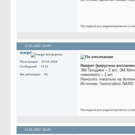
Последний раз редактировалось marg
17.01.2007,
03:49
margul
Регистрация
04.04.2006
Неврит (вирусное воспале
Сообщений
5115
ЭМ Гвоздики – 2 мл; ЭМ Мят
лимонного – 1 мл
Вес репутации
96
Наносить локально на болезн
Источник: l'association NARD
Последний раз редактировалось marg
17.01.2007,
03:49