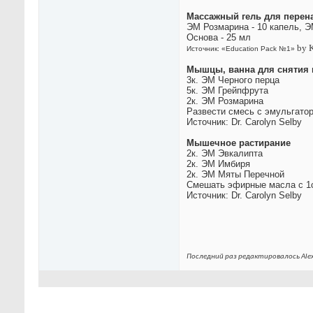
Массажный гель для перен
ЭМ Розмарина - 10 капель, Э
Основа - 25 мл
by 
Источник: «Education Pack №1»
Мышцы, ванна для снятия
3к. ЭМ Черного перца
5к. ЭМ Грейпфрута
2к. ЭМ Розмарина
Развести смесь с эмульгатор
Источник: Dr. Carolyn Selby
Мышечное растирание
2к. ЭМ Эвкалипта
2к. ЭМ Имбиря
2к. ЭМ Мяты Перечной
Смешать эфирные масла с 1ст
Источник: Dr. Carolyn Selby
Последний раз редактировалось Alex