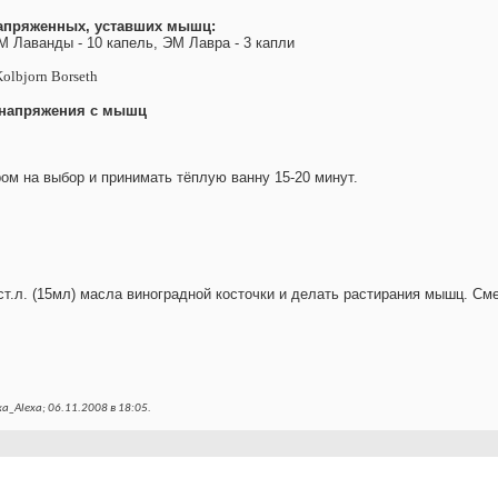
апряженных, уставших мышц:
М Лаванды - 10 капель, ЭМ Лавра - 3 капли
Kolbjorn Borseth
 напряжения с мышц
ом на выбор и принимать тёплую ванну 15-20 минут.
.л. (15мл) масла виноградной косточки и делать растирания мышц. Сме
a_Alexa; 06.11.2008 в
18:05
.