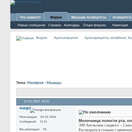
Что нового?
Форум
Магазин Aromarti.ru
Aromarti-C
Новые сообщения
Справка
Календарь
Опции форума
Навигация
Форум
Ароматерапия
Аромарецепты лечебные. Ка
Тема:
Малярия - Мышцы
17.01.2007,
03:41
margul
Регистрация
04.04.2006
Молочница полости рта, пло
Сообщений
5115
ЭМ Апельсина сладкого – 2 кап
Растворить в стакане с кипячено
Вес репутации
96