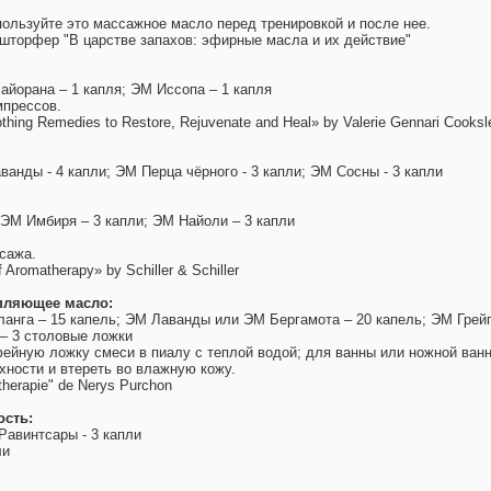
ользуйте это массажное масло перед тренировкой и после нее.
ершторфер "В царстве запахов: эфирные масла и их действие"
йорана – 1 капля; ЭМ Иссопа – 1 капля
мпрессов.
hing Remedies to Restore, Rejuvenate and Heal» by Valerie Gennari Cooksl
ванды - 4 капли; ЭМ Перца чёрного - 3 капли; ЭМ Сосны - 3 капли
 ЭМ Имбиря – 3 капли; ЭМ Найоли – 3 капли
сажа.
f Aromatherapy» by Schiller & Schiller
пляющее масло:
анга – 15 капель; ЭМ Лаванды или ЭМ Бергамота – 20 капель; ЭМ Грей
 – 3 столовые ложки
ейную ложку смеси в пиалу с теплой водой; для ванны или ножной ванн
хности и втереть во влажную кожу.
atherapie" de Nerys Purchon
ость:
Равинтсары - 3 капли
ли