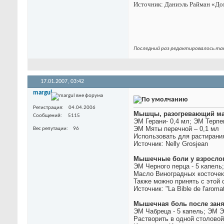
Источник:
Даниэль Райман «Д
Последний раз редактировалось marg
17.01.2007,
03:42
margul
Регистрация
04.04.2006
Мышцы, разогревающий ма
Сообщений
5115
ЭМ Герани- 0,4 мл; ЭМ Терпе
ЭМ Мяты перечной – 0,1 мл
Вес репутации
96
Использовать для растирани
Источник: Nelly Grosjean
Мышечные боли у взрослог
ЭМ Черного перца - 5 капель
Масло Виноградных косточек
Также можно принять с этой 
Источник: "La Bible de l'arom
Мышечная боль после заня
ЭМ Чабреца - 5 капель; ЭМ Эв
Растворить в одной столовой