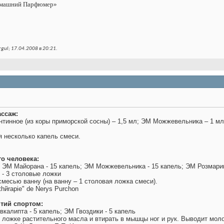
омашний Парфюмер»
ul; 17.04.2008 в
20:21
.
ссаж:
нтинное (из коры приморской сосны) – 1,5 мл; ЭМ Можжевельника – 1 м
я несколько капель смеси.
о человека:
; ЭМ Майорана - 15 капель; ЭМ Можжевельника - 15 капель; ЭМ Розмарин
 - 3 столовые ложки
смесью ванну (на ванну – 1 столовая ложка смеси).
athйrapie" de Nerys Purchon
тий спортом:
калипта - 5 капель; ЭМ Гвоздики - 5 капель
 ложке растительного масла и втирать в мышцы ног и рук. Выводит мол