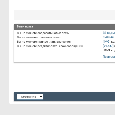
Ваши права
Вы
не можете
создавать новые темы
BB коды
Вы
не можете
отвечать в темах
Смайлы
Вы
не можете
прикреплять вложения
[IMG]
ко
Вы
не можете
редактировать свои сообщения
[VIDEO]
HTML к
Правила