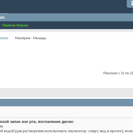
afe
Правила Форума
талог
Малярия - Мышцы
Показано с 21 по 22
хой запах изо рта, воспаление десен:
ли
й водой (для растворения использовать эмульгатор: спирт, мед и прочее), полос