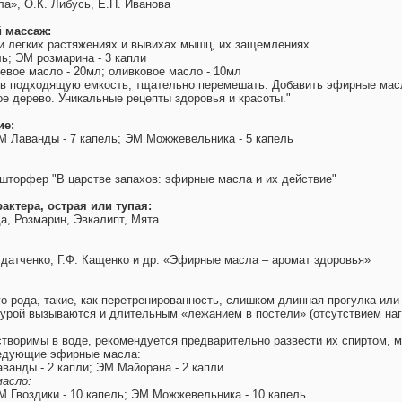
а», О.К. Либусь, Е.П. Иванова
 массаж:
и легких растяжениях и вывихах мышц, их защемлениях.
ль; ЭМ розмарина - 3 капли
евое масло - 20мл; оливковое масло - 10мл
в подходящую емкость, тщательно перемешать. Добавить эфирные масл
ое дерево. Уникальные рецепты здоровья и красоты."
ие:
М Лаванды - 7 капель; ЭМ Можжевельника - 5 капель
ершторфер "В царстве запахов: эфирные масла и их действие"
ктера, острая или тупая:
а, Розмарин, Эвкалипт, Мята
лдатченко, Г.Ф. Кащенко и др. «Эфирные масла – аромат здоровья»
о рода, такие, как перетренированность, слишком длинная прогулка или
урой вызываются и длительным «лежанием в постели» (отсутствием наг
створимы в воде, рекомендуется предварительно развести их спиртом, 
ледующие эфирные масла:
ванды - 2 капли; ЭМ Майорана - 2 капли
асло:
М Гвоздики - 10 капель; ЭМ Можжевельника - 10 капель