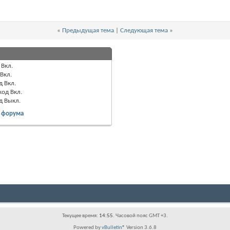
«
Предыдущая тема
|
Следующая тема
»
Вкл.
Вкл.
д
Вкл.
код
Вкл.
од
Выкл.
 форума
Текущее время:
14:55
. Часовой пояс GMT +3.
Powered by
vBulletin®
Version 3.6.8