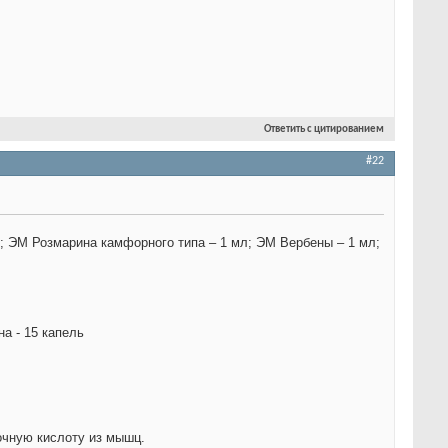
Ответить с цитированием
#22
л; ЭМ Розмарина камфорного типа – 1 мл; ЭМ Вербены – 1 мл;
а - 15 капель
очную кислоту из мышц.