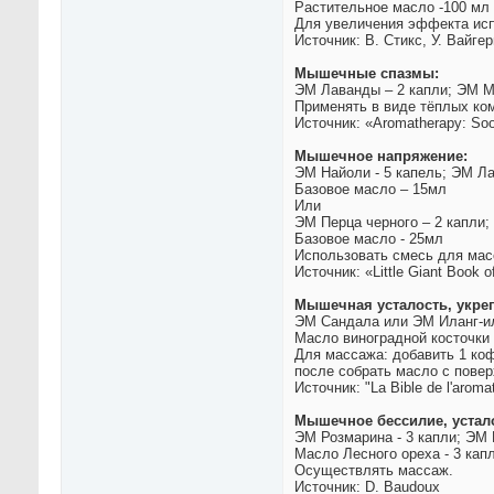
Растительное масло -100 мл
Для увеличения эффекта исп
Источник: В. Стикс, У. Вайг
Мышечные спазмы:
ЭМ Лаванды – 2 капли; ЭМ Ма
Применять в виде тёплых ко
Источник: «Aromatherapy: Soot
Мышечное напряжение:
ЭМ Найоли - 5 капель; ЭМ Ла
Базовое масло – 15мл
Или
ЭМ Перца черного – 2 капли;
Базовое масло - 25мл
Использовать смесь для мас
Источник: «Little Giant Book o
Мышечная усталость, укре
ЭМ Сандала или ЭМ Иланг-ил
Масло виноградной косточки
Для массажа: добавить 1 коф
после собрать масло с повер
Источник: "La Bible de l'arom
Мышечное бессилие, устал
ЭМ Розмарина - 3 капли; ЭМ 
Масло Лесного ореха - 3 кап
Осуществлять массаж.
Источник: D. Baudoux