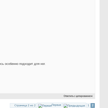
сь особенно подходит для ног.
Ответить с цитированием
Первая
Страница 2 из 2
1
2