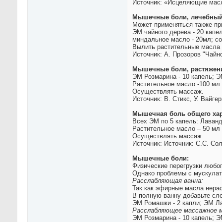
Источник: «Исцеляющие масл
Мышечные боли, лечебный
Может применяться также пр
ЭМ чайного дерева - 20 капе
миндальное масло - 20мл; со
Вылить растительные масла 
Источник: А. Прозоров "Чайн
Мышечные боли, растяжен
ЭМ Розмарина - 10 капель; Э
Растительное масло -100 мл
Осуществлять массаж.
Источник: В. Стикс, У. Вайг
Мышечная боль общего хара
Всех ЭМ по 5 капель: Лаванд
Растительное масло – 50 мл
Осуществлять массаж.
Источник: Источник: С.С. Со
Мышечные боли:
Физические перегрузки любог
Однако проблемы с мускулат
Расслабляющая ванна:
Так как эфирные масла нера
В полную ванну добавьте с
ЭМ Ромашки - 2 капли; ЭМ Ла
Расслабляющее массажное м
ЭМ Розмарина - 10 капель; Э