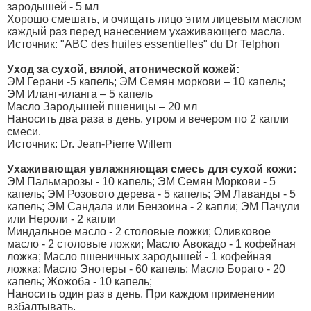
зародышей - 5 мл
Хорошо смешать, и очищать лицо этим лицевым маслом
каждый раз перед нанесением ухаживающего масла.
Источник: "ABC des huiles essentielles" du Dr Telphon
Уход за сухой, вялой, атонической кожей:
ЭМ Герани -5 капель; ЭМ Семян моркови – 10 капель;
ЭМ Иланг-иланга – 5 капель
Масло Зародышей пшеницы – 20 мл
Наносить два раза в день, утром и вечером по 2 капли
смеси.
Источник: Dr. Jean-Pierre Willem
Ухаживающая увлажняющая смесь для сухой кожи:
ЭМ Пальмарозы - 10 капель; ЭМ Семян Моркови - 5
капель; ЭМ Розового дерева - 5 капель; ЭМ Лаванды - 5
капель; ЭМ Сандала или Бензоина - 2 капли; ЭМ Пачули
или Нероли - 2 капли
Миндальное масло - 2 столовые ложки; Оливковое
масло - 2 столовые ложки; Масло Авокадо - 1 кофейная
ложка; Масло пшеничных зародышей - 1 кофейная
ложка; Масло Энотеры - 60 капель; Масло Бораго - 20
капель; Жожоба - 10 капель;
Наносить один раз в день. При каждом применении
взбалтывать.