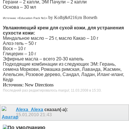
Герани – 2 капли, ЭМ Пачули – 2 капли
Основа – 30 мл
by Kolbj&#216;rn Borseth
Источник: «Education Pack №1»
Увлажняющий крем для сухой кожи, для устранения
сухости кожи:
Миндальное масло – 25 г, масло Какао – 10 г
Алоэ гель – 50 г
Воск – 10 г
Глицерин – 10 г
Эфирные масла – всего 20-30 капель
Подходящие комбинации из следующих ЭМ: Герань,
семена Моркови, Ромашка римская, Лаванда, Жасмин,
Апельсин, Розовое дерево, Сандал, Ладан, Иланг-иланг,
Кедр
Источник: New Directions
Последний раз редактировалось margul; 11.03.2008 в
15:33
.
Alexa_Alexa
сказал(-а):
15.01.2010
21:43