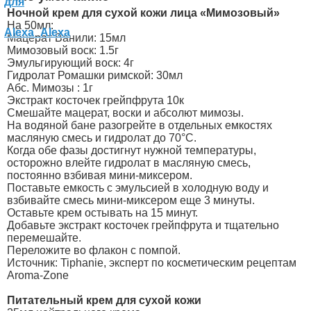
Ночной крем для сухой кожи лица «Мимозовый»
На 50мл:
Мацерат Ванили: 15мл
Мимозовый воск: 1.5г
Эмульгирующий воск: 4г
Гидролат Ромашки римской: 30мл
Абс. Мимозы : 1г
Экстракт косточек грейпфрута 10к
Смешайте мацерат, воски и абсолют мимозы.
На водяной бане разогрейте в отдельных емкостях
масляную смесь и гидролат до 70°C.
Когда обе фазы достигнут нужной температуры,
осторожно влейте гидролат в масляную смесь,
постоянно взбивая мини-миксером.
Поставьте емкость с эмульсией в холодную воду и
взбивайте смесь мини-миксером еще 3 минуты.
Оставьте крем остывать на 15 минут.
Добавьте экстракт косточек грейпфрута и тщательно
перемешайте.
Переложите во флакон с помпой.
Источник: Tiphanie, эксперт по косметическим рецептам
Aroma-Zone
Питательный крем для сухой кожи