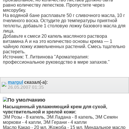
равно количеству лепестков. Пропустите через
мясорубку.
На водяной бане расплавьте 50 г сливочного масла, 10 г
пчелиного воска. Остудите до температуры приятной
теплоты, добавьте 1 столовую ложку базового масла для
лица.
Добавьте к смеси 20 капель масляного раствора
витамина А и на это количество основы крема — 1
чайную ложку измельченных растений. Смесь тщательно
растереть.
Источник: Т. Литвинова "Ароматерапия:
профессиональное руководство в мире запахов."
margul
сказал(-а):
26.05.2007
01:35
Насыщенный увлажняющий крем для сухой,
чувствительной и зрелой кожи:
ЭМ Розы - 8 капель, ЭМ Ладана - 8 капель, ЭМ Семян
моркови - 4 капли, ЭМ Герани - 4 капли
Масло Какао - 20 мл, Жожоба - 15 мл, Миндальное масло