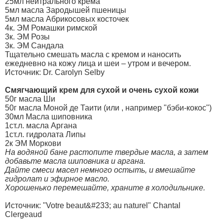
25мл нейтрального крема
5мл масла Зародышей пшеницы
5мл масла Абрикосовых косточек
4к. ЭМ Ромашки римской
3к. ЭМ Розы
3к. ЭМ Сандала
Тщательно смешать масла с кремом и наносить
ежедневно на кожу лица и шеи – утром и вечером.
Источник: Dr. Carolyn Selby
Смягчающий крем для сухой и очень сухой кожи
50г масла Ши
50г масла Моной де Таити (или , например "бэби-кокос")
30мл Масла шиповника
1ст.л. масла Аргана
1ст.л. гидролата Липы
2к ЭМ Моркови
На водяной бане растопите твердые масла, а затем
добавьте масла шиповника и аргана.
Дайте смеси масел немного остыть, и вмешайте
гидролат и эфирное масло.
Хорошенько перемешайте, храните в холодильнике.
Источник: "Votre beaut&#233; au naturel" Chantal
Clergeaud