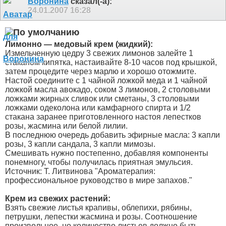
Воронина
сказал(-а):
24.01.2007
16:28
Лимонно — медовый крем (жидкий):
Измельченную цедру 3 свежих лимонов залейте 1
стаканом кипятка, настаивайте 8-10 часов под крышкой,
затем процедите через марлю и хорошо отожмите.
Настой соедините с 1 чайной ложкой меда и 1 чайной
ложкой масла авокадо, соком 3 лимонов, 2 столовыми
ложками жирных сливок или сметаны, 3 столовыми
ложками одеколона или камфарного спирта и 1/2
стакана заранее приготовленного настоя лепестков
розы, жасмина или белой лилии.
В последнюю очередь добавить эфирные масла: 3 капли
розы, 3 капли сандала, 3 капли мимозы.
Смешивать нужно постепенно, добавляя компоненты
понемногу, чтобы получилась приятная эмульсия.
Источник: Т. Литвинова "Ароматерапия:
профессиональное руководство в мире запахов."
Крем из свежих растений:
Взять свежие листья крапивы, облепихи, рябины,
петрушки, лепестки жасмина и розы. Соотношение
произвольное, но количество листьев должно быть