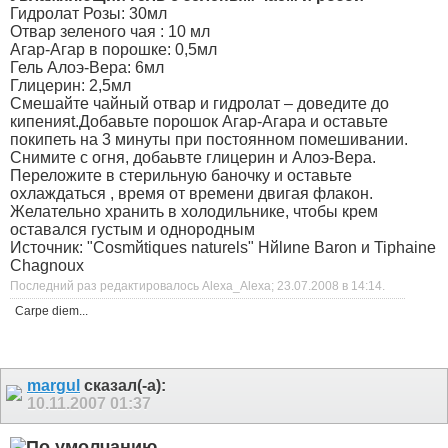
Гидролат Розы: 30мл
Отвар зеленого чая : 10 мл
Агар-Агар в порошке: 0,5мл
Гель Алоэ-Вера: 6мл
Глицерин: 2,5мл
Смешайте чайный отвар и гидролат – доведите до
кипенияt.Добавьте порошок Агар-Агара и оставьте
покипеть на 3 минуты при постоянном помешивании.
Снимите с огня, добаьвте глицерин и Алоэ-Вера.
Переложите в стерильную баночку и оставьте
охлаждаться , время от времени двигая флакон.
Желательно хранить в холодильнике, чтобы крем
оставался густым и однородным
Источник: "Cosmйtiques naturels" Hйlиne Baron и Tiphaine
Chagnoux
Последний раз редактировалось Alexa_Alexa; 23.07.2008 в
14:14
.
Carpe diem...
margul
сказал(-а):
10.11.2007
01:37