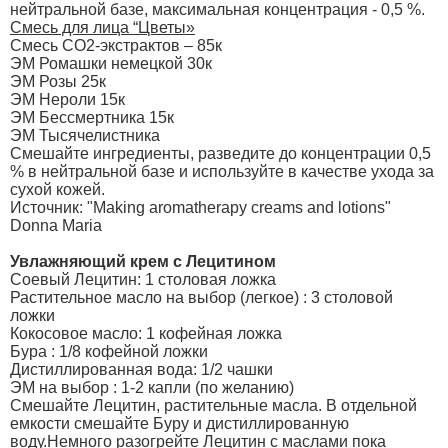
нейтральной базе, максимальная концентрация - 0,5 %.
Смесь для лица “Цветы»
Смесь CO2-экстрактов – 85к
ЭМ Ромашки немецкой 30к
ЭМ Розы 25к
ЭМ Нероли 15к
ЭМ Бессмертника 15к
ЭМ Тысячелистника
Смешайте ингредиенты, разведите до концентрации 0,5
% в нейтральной базе и используйте в качестве ухода за
сухой кожей.
Источник: "Making aromatherapy creams and lotions"
Donna Maria
Увлажняющий крем с Лецитином
Соевый Лецитин: 1 столовая ложка
Растительное масло на выбор (легкое) : 3 столовой
ложки
Кокосовое масло: 1 кофейная ложка
Бура : 1/8 кофейной ложки
Дистиллированная вода: 1/2 чашки
ЭМ на выбор : 1-2 капли (по желанию)
Смешайте Лецитин, растительные масла. В отдельной
емкости смешайте Буру и дистиллированную
воду.Немного разогрейте Лецитин с маслами пока