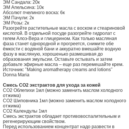
ЭМ Сандала: 20к
ЭМ Апельсина: 10к
Абсолют пчелиного воска: 6к
ЭМ Пачули: 2к
ЭМ Розы: 2к
Разогрейте растительные масла с воском и стеариновой
кислотой. В отдельной посуде разогрейте гидролат с
гелем Алоэ-Вера и глицерином. Как только масляная
фаза станет однородной и прогреется, снимите обе
ёмкости с водяной бани и аккуратно вмешайте водную
фазу в масляную, хорошенько размешивая до
образования эмульсии. Оставьте остывать и затем
добавьте эфирные масла – еще раз перемешайте крем.
Источник: "Making aromatherapy creams and lotions"
Donna Maria
Смесь CO2 экстрактов для ухода за кожей
CO2 Облепихи 1мл (можно заменить маслом холодного
отжима)
CO2 Шиповника 1мл (можно заменить маслом холодного
отжима)
CO2 Календулы 1мл
Смесь экстрактов обладает противовоспалительным и
регенерирующим свойством.
Перед использованием концентрат надо развести в