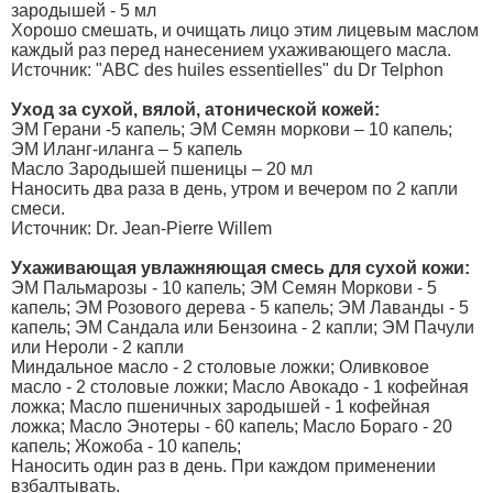
зародышей - 5 мл
Хорошо смешать, и очищать лицо этим лицевым маслом
каждый раз перед нанесением ухаживающего масла.
Источник: "ABC des huiles essentielles" du Dr Telphon
Уход за сухой, вялой, атонической кожей:
ЭМ Герани -5 капель; ЭМ Семян моркови – 10 капель;
ЭМ Иланг-иланга – 5 капель
Масло Зародышей пшеницы – 20 мл
Наносить два раза в день, утром и вечером по 2 капли
смеси.
Источник: Dr. Jean-Pierre Willem
Ухаживающая увлажняющая смесь для сухой кожи:
ЭМ Пальмарозы - 10 капель; ЭМ Семян Моркови - 5
капель; ЭМ Розового дерева - 5 капель; ЭМ Лаванды - 5
капель; ЭМ Сандала или Бензоина - 2 капли; ЭМ Пачули
или Нероли - 2 капли
Миндальное масло - 2 столовые ложки; Оливковое
масло - 2 столовые ложки; Масло Авокадо - 1 кофейная
ложка; Масло пшеничных зародышей - 1 кофейная
ложка; Масло Энотеры - 60 капель; Масло Бораго - 20
капель; Жожоба - 10 капель;
Наносить один раз в день. При каждом применении
взбалтывать.