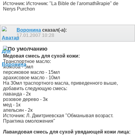
Источник: Источник: "La Bible de l'aromathйrapie" de
Nerys Purchon
Воронина
сказал(-а):
17.01.2007
10:28
Медовая смесь для сухой кожи:
Транспортное масло:
жожоба - 5мл
персиковое масло - 15мл
арахисовое масло - 10мл
На 30мл траспортного масла, приведенного выше,
добавить следующую смесь:
лаванда - 2к
розовое дерево - 3к
мед - 1к
апельсин - 2к
Источник: Л. Дмитриевская "Обманывая возраст.
Практика омоложения"
Лавандовая смесь для сухой увядающей кожи лица: