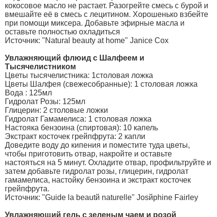
кокосовое масло не растает. Разогрейте смесь с бурой и
вмешайте её в смесь с лецитином. Хорошенько взбейте
при помощи миксера. Добавьте эфирные масла и
оставьте полностью охладиться
Источник: "Natural beauty at home" Janice Cox
Увлажняющий флюид с Шалфеем и
Тысячелистником
Цветы тысячелистника: 1столовая ложка
Цветы Шалфея (свежесобранные): 1 столовая ложка
Вода : 125мл
Гидролат Розы: 125мл
Глицерин: 2 столовые ложки
Гидролат Гамамелиса: 1 столовая ложка
Настояка бензоина (спиртовая): 10 капель
Экстракт косточек грейпфрута: 2 капли
Доведите воду до кипения и поместите туда цветы,
чтобы приготовить отвар, накройте и оставьте
настояться на 5 минут. Охладите отвар, профильтруйте и
затем добавьте гидролат розы, глицерин, гидролат
гамамелиса, настойку бензоина и экстракт косточек
грейпфрута.
Источник: "Guide la beautй naturelle" Josйphine Fairley
Увлажняющий гель с зеленым чаем и розой