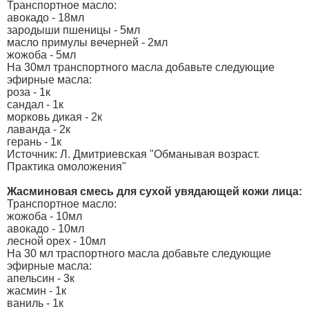
Транспортное масло:
авокадо - 18мл
зародыши пшеницы - 5мл
масло примулы вечерней - 2мл
жожоба - 5мл
На 30мл транспортного масла добавьте следующие
эфирные масла:
роза - 1к
сандал - 1к
морковь дикая - 2к
лаванда - 2к
герань - 1к
Источник: Л. Дмитриевская "Обманывая возраст.
Практика омоложения"
Жасминовая смесь для сухой увядающей кожи лица:
Транспортное масло:
жожоба - 10мл
авокадо - 10мл
лесной орех - 10мл
На 30 мл траспортного масла добавьте следующие
эфирные масла:
апельсин - 3к
жасмин - 1к
ваниль - 1к