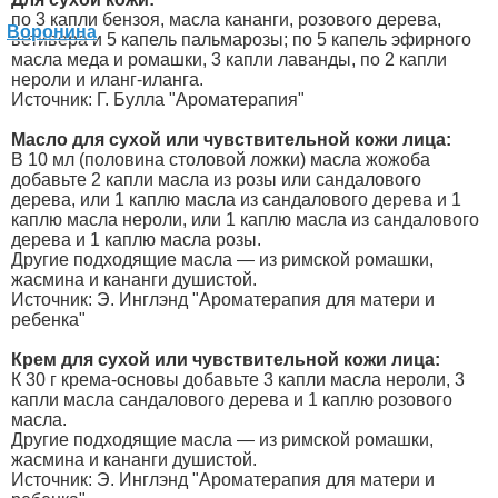
по 3 капли бензоя, масла кананги, розового дерева,
ветивера и 5 капель пальмарозы; по 5 капель эфирного
масла меда и ромашки, 3 капли лаванды, по 2 капли
нероли и иланг-иланга.
Источник: Г. Булла "Ароматерапия"
Масло для сухой или чувствительной кожи лица:
В 10 мл (половина столовой ложки) масла жожоба
добавьте 2 капли масла из розы или сандалового
дерева, или 1 каплю масла из сандалового дерева и 1
каплю масла нероли, или 1 каплю масла из сандалового
дерева и 1 каплю масла розы.
Другие подходящие масла — из римской ромашки,
жасмина и кананги душистой.
Источник: Э. Инглэнд "Ароматерапия для матери и
ребенка"
Крем для сухой или чувствительной кожи лица:
К 30 г крема-основы добавьте 3 капли масла нероли, 3
капли масла сандалового дерева и 1 каплю розового
масла.
Другие подходящие масла — из римской ромашки,
жасмина и кананги душистой.
Источник: Э. Инглэнд "Ароматерапия для матери и