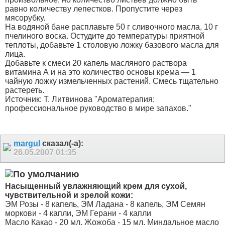
равно количеству лепестков. Пропустите через
мясорубку.
На водяной бане расплавьте 50 г сливочного масла, 10 г
пчелиного воска. Остудите до температуры приятной
теплоты, добавьте 1 столовую ложку базового масла для
лица.
Добавьте к смеси 20 капель масляного раствора
витамина А и на это количество основы крема — 1
чайную ложку измельченных растений. Смесь тщательно
растереть.
Источник: Т. Литвинова "Ароматерапия:
профессиональное руководство в мире запахов."
margul
сказал(-а):
26.05.2007
01:35
Насыщенный увлажняющий крем для сухой,
чувствительной и зрелой кожи:
ЭМ Розы - 8 капель, ЭМ Ладана - 8 капель, ЭМ Семян
моркови - 4 капли, ЭМ Герани - 4 капли
Масло Какао - 20 мл, Жожоба - 15 мл, Миндальное масло