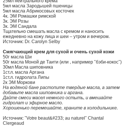
25мл нейтрального крема
5мл масла Зародышей пшеницы
5мл масла Абрикосовых косточек
4к. ЭМ Ромашки римской
3к. ЭМ Розы
3к. ЭМ Сандала
Тщательно смешать масла с кремом и наносить
ежедневно на кожу лица и шеи – утром и вечером.
Источник: Dr. Carolyn Selby
Смягчающий крем для сухой и очень сухой кожи
50г масла Ши
50г масла Моной де Таити (или , например "бэби-кокос")
30мл Масла шиповника
1ст.л. масла Аргана
1ст.л. гидролата Липы
2к ЭМ Моркови
На водяной бане растопите твердые масла, а затем
добавьте масла шиповника и аргана.
Дайте смеси масел немного остыть, и вмешайте
гидролат и эфирное масло.
Хорошенько перемешайте, храните в холодильнике.
Источник: "Votre beaut&#233; au naturel" Chantal
Clergeaud