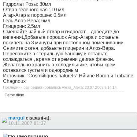
Гидролат Розы: 30мл
Отвар зеленого чая : 10 мл
Агар-Агар в порошке: 0,5мл
Гель Алоэ-Вера: 6мл
Глицерин: 2,5мл
Смешайте чайный отвар и гидролат – доведите до
кипенияt.Добавьте порошок Агар-Агара и оставьте
покипеть на 3 минуты при постоянном помешивании.
Снимите с огня, добаьвте глицерин и Алоэ-Вера.
Переложите в стерильную баночку и оставьте
охлаждаться , время от времени двигая флакон.
Желательно хранить в холодильнике, чтобы крем
оставался густым и однородным
Источник: "Cosmйtiques naturels" Hйlиne Baron и Tiphaine
Chagnoux
Последний раз редактировалось Alexa_Alexa; 23.07.2008 в
14:14
.
Carpe diem...
margul
сказал(-а):
10.11.2007
01:37