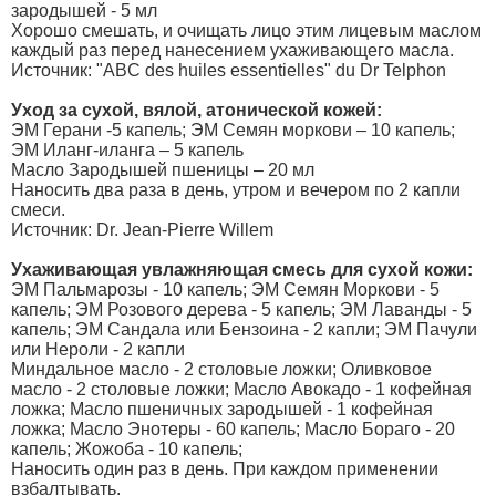
зародышей - 5 мл
Хорошо смешать, и очищать лицо этим лицевым маслом
каждый раз перед нанесением ухаживающего масла.
Источник: "ABC des huiles essentielles" du Dr Telphon
Уход за сухой, вялой, атонической кожей:
ЭМ Герани -5 капель; ЭМ Семян моркови – 10 капель;
ЭМ Иланг-иланга – 5 капель
Масло Зародышей пшеницы – 20 мл
Наносить два раза в день, утром и вечером по 2 капли
смеси.
Источник: Dr. Jean-Pierre Willem
Ухаживающая увлажняющая смесь для сухой кожи:
ЭМ Пальмарозы - 10 капель; ЭМ Семян Моркови - 5
капель; ЭМ Розового дерева - 5 капель; ЭМ Лаванды - 5
капель; ЭМ Сандала или Бензоина - 2 капли; ЭМ Пачули
или Нероли - 2 капли
Миндальное масло - 2 столовые ложки; Оливковое
масло - 2 столовые ложки; Масло Авокадо - 1 кофейная
ложка; Масло пшеничных зародышей - 1 кофейная
ложка; Масло Энотеры - 60 капель; Масло Бораго - 20
капель; Жожоба - 10 капель;
Наносить один раз в день. При каждом применении
взбалтывать.