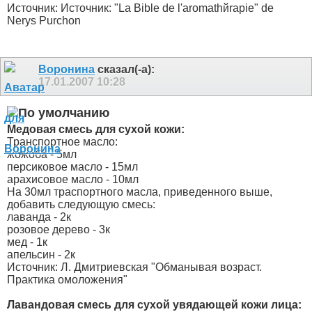
Источник: Источник: "La Bible de l'aromathйrapie" de
Nerys Purchon
Воронина
сказал(-а):
17.01.2007
10:28
Медовая смесь для сухой кожи:
Транспортное масло:
жожоба - 5мл
персиковое масло - 15мл
арахисовое масло - 10мл
На 30мл траспортного масла, приведенного выше,
добавить следующую смесь:
лаванда - 2к
розовое дерево - 3к
мед - 1к
апельсин - 2к
Источник: Л. Дмитриевская "Обманывая возраст.
Практика омоложения"
Лавандовая смесь для сухой увядающей кожи лица: