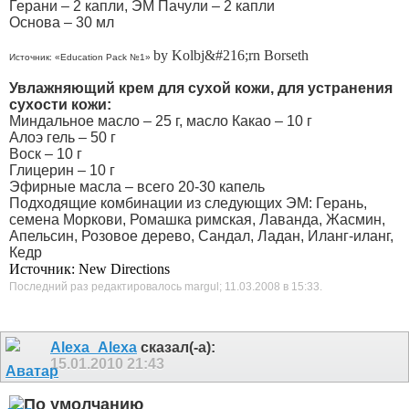
Герани – 2 капли, ЭМ Пачули – 2 капли
Основа – 30 мл
by Kolbj&#216;rn Borseth
Источник: «Education Pack №1»
Увлажняющий крем для сухой кожи, для устранения
сухости кожи:
Миндальное масло – 25 г, масло Какао – 10 г
Алоэ гель – 50 г
Воск – 10 г
Глицерин – 10 г
Эфирные масла – всего 20-30 капель
Подходящие комбинации из следующих ЭМ: Герань,
семена Моркови, Ромашка римская, Лаванда, Жасмин,
Апельсин, Розовое дерево, Сандал, Ладан, Иланг-иланг,
Кедр
Источник: New Directions
Последний раз редактировалось margul; 11.03.2008 в
15:33
.
Alexa_Alexa
сказал(-а):
15.01.2010
21:43