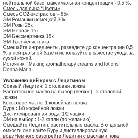
нейтральной базе, максимальная концентрация - 0,5 %.
Смесь для лица “Цветы»
Смесь CO2-экстрактов – 85к
ЭМ Ромашки немецкой 30к
ЭМ Розы 25к
ЭМ Нероли 15к
ЭМ Бессмертника 15к
ЭМ Тысячелистника
Смешайте ингредиенты, разведите до концентрации 0,5
% в нейтральной базе и используйте в качестве ухода за
сухой кожей.
Источник: "Making aromatherapy creams and lotions"
Donna Maria
Увлажняющий крем с Лецитином
Соевый Лецитин: 1 столовая ложка
Растительное масло на выбор (легкое) : 3 столовой
ложки
Кокосовое масло: 1 кофейная ложка
Бура : 1/8 кофейной ложки
Дистиллированная вода: 1/2 чашки
ЭМ на выбор : 1-2 капли (по желанию)
Смешайте Лецитин, растительные масла. В отдельной
емкости смешайте Буру и дистиллированную
воду.Немного разогрейте Лецитин с маслами пока