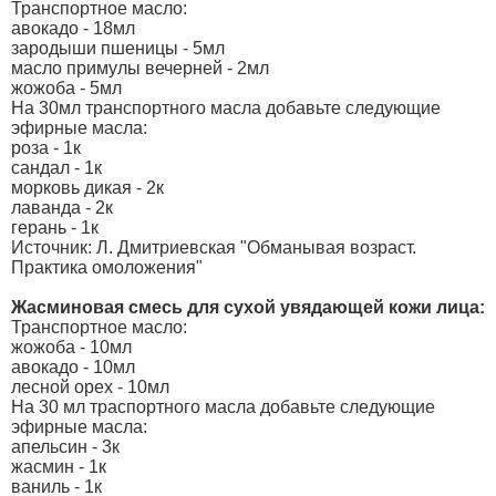
Транспортное масло:
авокадо - 18мл
зародыши пшеницы - 5мл
масло примулы вечерней - 2мл
жожоба - 5мл
На 30мл транспортного масла добавьте следующие
эфирные масла:
роза - 1к
сандал - 1к
морковь дикая - 2к
лаванда - 2к
герань - 1к
Источник: Л. Дмитриевская "Обманывая возраст.
Практика омоложения"
Жасминовая смесь для сухой увядающей кожи лица:
Транспортное масло:
жожоба - 10мл
авокадо - 10мл
лесной орех - 10мл
На 30 мл траспортного масла добавьте следующие
эфирные масла:
апельсин - 3к
жасмин - 1к
ваниль - 1к