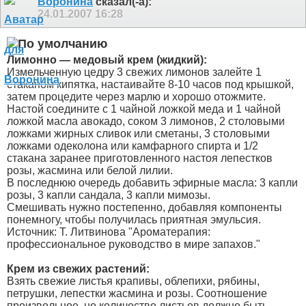
Воронина
сказал(-а):
24.01.2007
16:28
Лимонно — медовый крем (жидкий):
Измельченную цедру 3 свежих лимонов залейте 1
стаканом кипятка, настаивайте 8-10 часов под крышкой,
затем процедите через марлю и хорошо отожмите.
Настой соедините с 1 чайной ложкой меда и 1 чайной
ложкой масла авокадо, соком 3 лимонов, 2 столовыми
ложками жирных сливок или сметаны, 3 столовыми
ложками одеколона или камфарного спирта и 1/2
стакана заранее приготовленного настоя лепестков
розы, жасмина или белой лилии.
В последнюю очередь добавить эфирные масла: 3 капли
розы, 3 капли сандала, 3 капли мимозы.
Смешивать нужно постепенно, добавляя компоненты
понемногу, чтобы получилась приятная эмульсия.
Источник: Т. Литвинова "Ароматерапия:
профессиональное руководство в мире запахов."
Крем из свежих растений:
Взять свежие листья крапивы, облепихи, рябины,
петрушки, лепестки жасмина и розы. Соотношение
произвольное, но количество листьев должно быть