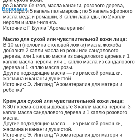
по 3 капли бензоя, масла кананги, розового дерева,
ветивера и 5 капель пальмарозы; по 5 капель эфирного
масла меда и ромашки, 3 капли лаванды, по 2 капли
нероли и иланг-иланга.
Источник: Г. Булла "Ароматерапия"
Масло для сухой или чувствительной кожи лица:
В 10 мл (половина столовой ложки) масла жожоба
добавьте 2 капли масла из розы или сандалового
дерева, или 1 каплю масла из сандалового дерева и 1
каплю масла нероли, или 1 каплю масла из сандалового
дерева и 1 каплю масла розы.
Другие подходящие масла — из римской ромашки,
жасмина и кананги душистой.
Источник: Э. Инглэнд "Ароматерапия для матери и
ребенка"
Крем для сухой или чувствительной кожи лица:
К 30 г крема-основы добавьте 3 капли масла нероли, 3
капли масла сандалового дерева и 1 каплю розового
масла.
Другие подходящие масла — из римской ромашки,
жасмина и кананги душистой.
Источник: Э. Инглэнд "Ароматерапия для матери и