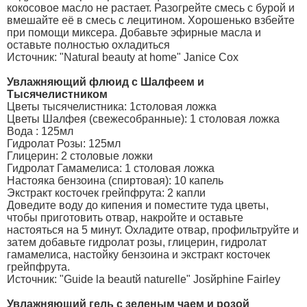
кокосовое масло не растает. Разогрейте смесь с бурой и
вмешайте её в смесь с лецитином. Хорошенько взбейте
при помощи миксера. Добавьте эфирные масла и
оставьте полностью охладиться
Источник: "Natural beauty at home" Janice Cox
Увлажняющий флюид с Шалфеем и
Тысячелистником
Цветы тысячелистника: 1столовая ложка
Цветы Шалфея (свежесобранные): 1 столовая ложка
Вода : 125мл
Гидролат Розы: 125мл
Глицерин: 2 столовые ложки
Гидролат Гамамелиса: 1 столовая ложка
Настояка бензоина (спиртовая): 10 капель
Экстракт косточек грейпфрута: 2 капли
Доведите воду до кипения и поместите туда цветы,
чтобы приготовить отвар, накройте и оставьте
настояться на 5 минут. Охладите отвар, профильтруйте и
затем добавьте гидролат розы, глицерин, гидролат
гамамелиса, настойку бензоина и экстракт косточек
грейпфрута.
Источник: "Guide la beautй naturelle" Josйphine Fairley
Увлажняющий гель с зеленым чаем и розой