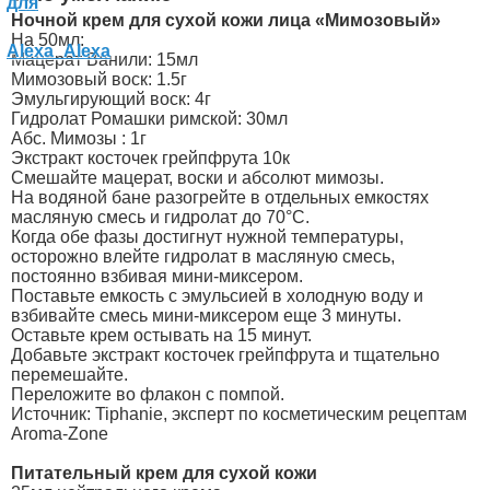
Ночной крем для сухой кожи лица «Мимозовый»
На 50мл:
Мацерат Ванили: 15мл
Мимозовый воск: 1.5г
Эмульгирующий воск: 4г
Гидролат Ромашки римской: 30мл
Абс. Мимозы : 1г
Экстракт косточек грейпфрута 10к
Смешайте мацерат, воски и абсолют мимозы.
На водяной бане разогрейте в отдельных емкостях
масляную смесь и гидролат до 70°C.
Когда обе фазы достигнут нужной температуры,
осторожно влейте гидролат в масляную смесь,
постоянно взбивая мини-миксером.
Поставьте емкость с эмульсией в холодную воду и
взбивайте смесь мини-миксером еще 3 минуты.
Оставьте крем остывать на 15 минут.
Добавьте экстракт косточек грейпфрута и тщательно
перемешайте.
Переложите во флакон с помпой.
Источник: Tiphanie, эксперт по косметическим рецептам
Aroma-Zone
Питательный крем для сухой кожи