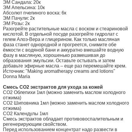
ЭМ Сандала: 20к
ЭМ Апельсина: 10к
Абсолют пчелиного воска: 6к
ЭМ Пачули: 2к
ЭМ Розы: 2к
Разогрейте растительные масла с воском и стеариновой
кислотой. В отдельной посуде разогрейте гидролат с
гелем Алоэ-Вера и глицерином. Как только масляная
фаза станет однородной и прогреется, снимите обе
ёмкости с водяной бани и аккуратно вмешайте водную
фазу в масляную, хорошенько размешивая до
образования эмульсии. Оставьте остывать и затем
добавьте эфирные масла – еще раз перемешайте крем.
Источник: "Making aromatherapy creams and lotions"
Donna Maria
Смесь CO2 экстрактов для ухода за кожей
CO2 Облепихи 1мл (можно заменить маслом холодного
отжима)
CO2 Шиповника 1мл (можно заменить маслом холодного
отжима)
CO2 Календулы 1мл
Смесь экстрактов обладает противовоспалительным и
регенерирующим свойством.
Перед использованием концентрат надо развести в