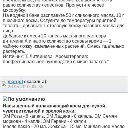
равно количеству лепестков. Пропустите через
мясорубку.
На водяной бане расплавьте 50 г сливочного масла, 10 г
пчелиного воска. Остудите до температуры приятной
теплоты, добавьте 1 столовую ложку базового масла для
лица.
Добавьте к смеси 20 капель масляного раствора
витамина А и на это количество основы крема — 1
чайную ложку измельченных растений. Смесь тщательно
растереть.
Источник: Т. Литвинова "Ароматерапия:
профессиональное руководство в мире запахов."
margul
сказал(-а):
26.05.2007
01:35
Насыщенный увлажняющий крем для сухой,
чувствительной и зрелой кожи:
ЭМ Розы - 8 капель, ЭМ Ладана - 8 капель, ЭМ Семян
моркови - 4 капли, ЭМ Герани - 4 капли
Масло Какао - 20 мл, Жожоба - 15 мл, Миндальное масло