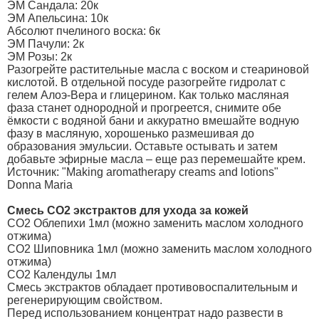
ЭМ Сандала: 20к
ЭМ Апельсина: 10к
Абсолют пчелиного воска: 6к
ЭМ Пачули: 2к
ЭМ Розы: 2к
Разогрейте растительные масла с воском и стеариновой
кислотой. В отдельной посуде разогрейте гидролат с
гелем Алоэ-Вера и глицерином. Как только масляная
фаза станет однородной и прогреется, снимите обе
ёмкости с водяной бани и аккуратно вмешайте водную
фазу в масляную, хорошенько размешивая до
образования эмульсии. Оставьте остывать и затем
добавьте эфирные масла – еще раз перемешайте крем.
Источник: "Making aromatherapy creams and lotions"
Donna Maria
Смесь CO2 экстрактов для ухода за кожей
CO2 Облепихи 1мл (можно заменить маслом холодного
отжима)
CO2 Шиповника 1мл (можно заменить маслом холодного
отжима)
CO2 Календулы 1мл
Смесь экстрактов обладает противовоспалительным и
регенерирующим свойством.
Перед использованием концентрат надо развести в