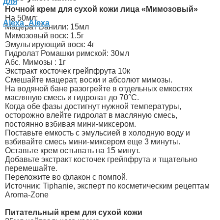
Ночной крем для сухой кожи лица «Мимозовый»
На 50мл:
Мацерат Ванили: 15мл
Мимозовый воск: 1.5г
Эмульгирующий воск: 4г
Гидролат Ромашки римской: 30мл
Абс. Мимозы : 1г
Экстракт косточек грейпфрута 10к
Смешайте мацерат, воски и абсолют мимозы.
На водяной бане разогрейте в отдельных емкостях
масляную смесь и гидролат до 70°C.
Когда обе фазы достигнут нужной температуры,
осторожно влейте гидролат в масляную смесь,
постоянно взбивая мини-миксером.
Поставьте емкость с эмульсией в холодную воду и
взбивайте смесь мини-миксером еще 3 минуты.
Оставьте крем остывать на 15 минут.
Добавьте экстракт косточек грейпфрута и тщательно
перемешайте.
Переложите во флакон с помпой.
Источник: Tiphanie, эксперт по косметическим рецептам
Aroma-Zone
Питательный крем для сухой кожи