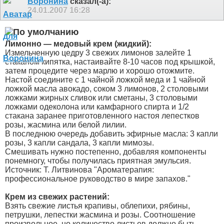
Воронина
сказал(-а):
24.01.2007
16:28
Лимонно — медовый крем (жидкий):
Измельченную цедру 3 свежих лимонов залейте 1
стаканом кипятка, настаивайте 8-10 часов под крышкой,
затем процедите через марлю и хорошо отожмите.
Настой соедините с 1 чайной ложкой меда и 1 чайной
ложкой масла авокадо, соком 3 лимонов, 2 столовыми
ложками жирных сливок или сметаны, 3 столовыми
ложками одеколона или камфарного спирта и 1/2
стакана заранее приготовленного настоя лепестков
розы, жасмина или белой лилии.
В последнюю очередь добавить эфирные масла: 3 капли
розы, 3 капли сандала, 3 капли мимозы.
Смешивать нужно постепенно, добавляя компоненты
понемногу, чтобы получилась приятная эмульсия.
Источник: Т. Литвинова "Ароматерапия:
профессиональное руководство в мире запахов."
Крем из свежих растений:
Взять свежие листья крапивы, облепихи, рябины,
петрушки, лепестки жасмина и розы. Соотношение
произвольное, но количество листьев должно быть