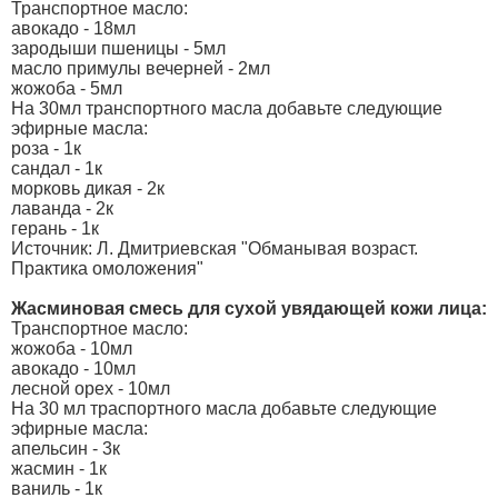
Транспортное масло:
авокадо - 18мл
зародыши пшеницы - 5мл
масло примулы вечерней - 2мл
жожоба - 5мл
На 30мл транспортного масла добавьте следующие
эфирные масла:
роза - 1к
сандал - 1к
морковь дикая - 2к
лаванда - 2к
герань - 1к
Источник: Л. Дмитриевская "Обманывая возраст.
Практика омоложения"
Жасминовая смесь для сухой увядающей кожи лица:
Транспортное масло:
жожоба - 10мл
авокадо - 10мл
лесной орех - 10мл
На 30 мл траспортного масла добавьте следующие
эфирные масла:
апельсин - 3к
жасмин - 1к
ваниль - 1к