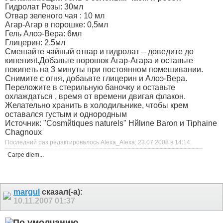
Гидролат Розы: 30мл
Отвар зеленого чая : 10 мл
Агар-Агар в порошке: 0,5мл
Гель Алоэ-Вера: 6мл
Глицерин: 2,5мл
Смешайте чайный отвар и гидролат – доведите до
кипенияt.Добавьте порошок Агар-Агара и оставьте
покипеть на 3 минуты при постоянном помешивании.
Снимите с огня, добаьвте глицерин и Алоэ-Вера.
Переложите в стерильную баночку и оставьте
охлаждаться , время от времени двигая флакон.
Желательно хранить в холодильнике, чтобы крем
оставался густым и однородным
Источник: "Cosmйtiques naturels" Hйlиne Baron и Tiphaine
Chagnoux
Последний раз редактировалось Alexa_Alexa; 23.07.2008 в
14:14
.
Carpe diem...
margul
сказал(-а):
10.11.2007
01:37