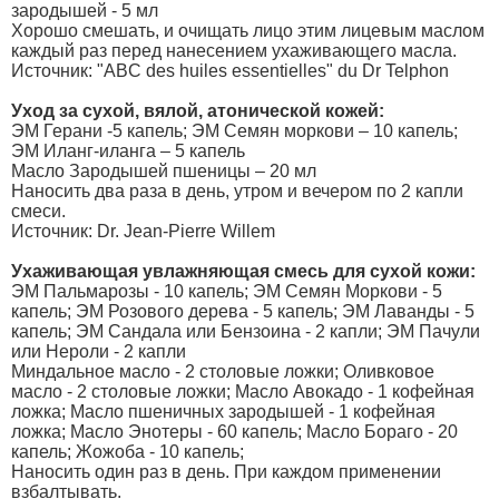
зародышей - 5 мл
Хорошо смешать, и очищать лицо этим лицевым маслом
каждый раз перед нанесением ухаживающего масла.
Источник: "ABC des huiles essentielles" du Dr Telphon
Уход за сухой, вялой, атонической кожей:
ЭМ Герани -5 капель; ЭМ Семян моркови – 10 капель;
ЭМ Иланг-иланга – 5 капель
Масло Зародышей пшеницы – 20 мл
Наносить два раза в день, утром и вечером по 2 капли
смеси.
Источник: Dr. Jean-Pierre Willem
Ухаживающая увлажняющая смесь для сухой кожи:
ЭМ Пальмарозы - 10 капель; ЭМ Семян Моркови - 5
капель; ЭМ Розового дерева - 5 капель; ЭМ Лаванды - 5
капель; ЭМ Сандала или Бензоина - 2 капли; ЭМ Пачули
или Нероли - 2 капли
Миндальное масло - 2 столовые ложки; Оливковое
масло - 2 столовые ложки; Масло Авокадо - 1 кофейная
ложка; Масло пшеничных зародышей - 1 кофейная
ложка; Масло Энотеры - 60 капель; Масло Бораго - 20
капель; Жожоба - 10 капель;
Наносить один раз в день. При каждом применении
взбалтывать.