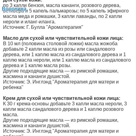
по 3 капли бензоя, масла кананги, розового дерева,
ветивера и 5 капель пальмарозы; по 5 капель эфирного
масла меда и ромашки, 3 капли лаванды, по 2 капли
нероли и иланг-иланга.
Источник: Г. Булла "Ароматерапия"
Масло для сухой или чувствительной кожи лица:
В 10 мл (половина столовой ложки) масла жожоба
добавьте 2 капли масла из розы или сандалового
дерева, или 1 каплю масла из сандалового дерева и 1
каплю масла нероли, или 1 каплю масла из сандалового
дерева и 1 каплю масла розы.
Другие подходящие масла — из римской ромашки,
жасмина и кананги душистой.
Источник: Э. Инглэнд "Ароматерапия для матери и
ребенка"
Крем для сухой или чувствительной кожи лица:
К 30 г крема-основы добавьте 3 капли масла нероли, 3
капли масла сандалового дерева и 1 каплю розового
масла.
Другие подходящие масла — из римской ромашки,
жасмина и кананги душистой.
Источник: Э. Инглэнд "Ароматерапия для матери и