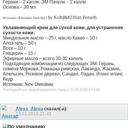
Герани – 2 капли, ЭМ Пачули – 2 капли
Основа – 30 мл
by Kolbj&#216;rn Borseth
Источник: «Education Pack №1»
Увлажняющий крем для сухой кожи, для устранения
сухости кожи:
Миндальное масло – 25 г, масло Какао – 10 г
Алоэ гель – 50 г
Воск – 10 г
Глицерин – 10 г
Эфирные масла – всего 20-30 капель
Подходящие комбинации из следующих ЭМ: Герань,
семена Моркови, Ромашка римская, Лаванда, Жасмин,
Апельсин, Розовое дерево, Сандал, Ладан, Иланг-иланг,
Кедр
Источник: New Directions
Последний раз редактировалось margul; 11.03.2008 в
15:33
.
Alexa_Alexa
сказал(-а):
15.01.2010
21:43