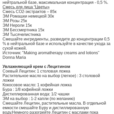
нейтральной базе, максимальная концентрация - 0,5 %.
Смесь для лица “Цветы»
Смесь CO2-экстрактов – 85к
ЭМ Ромашки немецкой 30к
ЭМ Розы 25к
ЭМ Нероли 15к
ЭМ Бессмертника 15к
ЭМ Тысячелистника
Смешайте ингредиенты, разведите до концентрации 0,5
% в нейтральной базе и используйте в качестве ухода за
сухой кожей.
Источник: "Making aromatherapy creams and lotions"
Donna Maria
Увлажняющий крем с Лецитином
Соевый Лецитин: 1 столовая ложка
Растительное масло на выбор (легкое) : 3 столовой
ложки
Кокосовое масло: 1 кофейная ложка
Бура : 1/8 кофейной ложки
Дистиллированная вода: 1/2 чашки
ЭМ на выбор : 1-2 капли (по желанию)
Смешайте Лецитин, растительные масла. В отдельной
емкости смешайте Буру и дистиллированную
воду.Немного разогрейте Лецитин с маслами пока