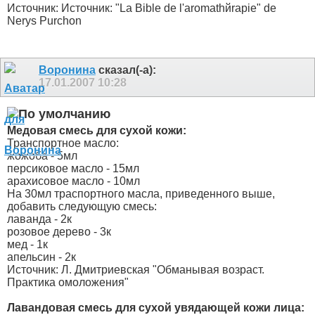
Источник: Источник: "La Bible de l'aromathйrapie" de
Nerys Purchon
Воронина
сказал(-а):
17.01.2007
10:28
Медовая смесь для сухой кожи:
Транспортное масло:
жожоба - 5мл
персиковое масло - 15мл
арахисовое масло - 10мл
На 30мл траспортного масла, приведенного выше,
добавить следующую смесь:
лаванда - 2к
розовое дерево - 3к
мед - 1к
апельсин - 2к
Источник: Л. Дмитриевская "Обманывая возраст.
Практика омоложения"
Лавандовая смесь для сухой увядающей кожи лица: