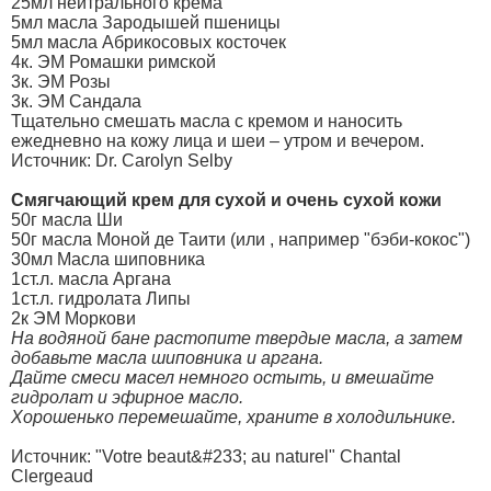
25мл нейтрального крема
5мл масла Зародышей пшеницы
5мл масла Абрикосовых косточек
4к. ЭМ Ромашки римской
3к. ЭМ Розы
3к. ЭМ Сандала
Тщательно смешать масла с кремом и наносить
ежедневно на кожу лица и шеи – утром и вечером.
Источник: Dr. Carolyn Selby
Смягчающий крем для сухой и очень сухой кожи
50г масла Ши
50г масла Моной де Таити (или , например "бэби-кокос")
30мл Масла шиповника
1ст.л. масла Аргана
1ст.л. гидролата Липы
2к ЭМ Моркови
На водяной бане растопите твердые масла, а затем
добавьте масла шиповника и аргана.
Дайте смеси масел немного остыть, и вмешайте
гидролат и эфирное масло.
Хорошенько перемешайте, храните в холодильнике.
Источник: "Votre beaut&#233; au naturel" Chantal
Clergeaud