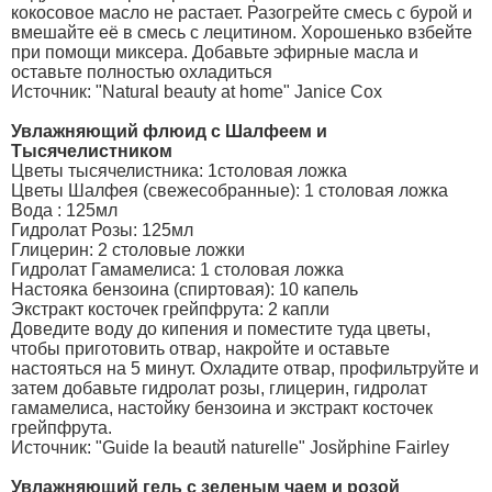
кокосовое масло не растает. Разогрейте смесь с бурой и
вмешайте её в смесь с лецитином. Хорошенько взбейте
при помощи миксера. Добавьте эфирные масла и
оставьте полностью охладиться
Источник: "Natural beauty at home" Janice Cox
Увлажняющий флюид с Шалфеем и
Тысячелистником
Цветы тысячелистника: 1столовая ложка
Цветы Шалфея (свежесобранные): 1 столовая ложка
Вода : 125мл
Гидролат Розы: 125мл
Глицерин: 2 столовые ложки
Гидролат Гамамелиса: 1 столовая ложка
Настояка бензоина (спиртовая): 10 капель
Экстракт косточек грейпфрута: 2 капли
Доведите воду до кипения и поместите туда цветы,
чтобы приготовить отвар, накройте и оставьте
настояться на 5 минут. Охладите отвар, профильтруйте и
затем добавьте гидролат розы, глицерин, гидролат
гамамелиса, настойку бензоина и экстракт косточек
грейпфрута.
Источник: "Guide la beautй naturelle" Josйphine Fairley
Увлажняющий гель с зеленым чаем и розой