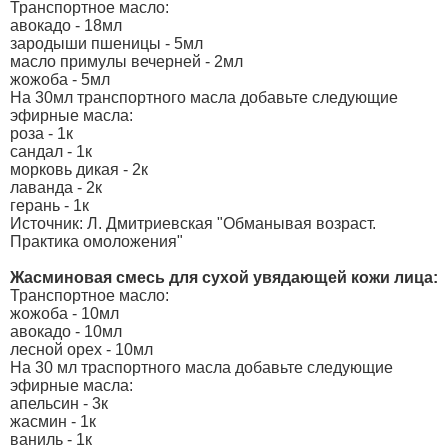
Транспортное масло:
авокадо - 18мл
зародыши пшеницы - 5мл
масло примулы вечерней - 2мл
жожоба - 5мл
На 30мл транспортного масла добавьте следующие
эфирные масла:
роза - 1к
сандал - 1к
морковь дикая - 2к
лаванда - 2к
герань - 1к
Источник: Л. Дмитриевская "Обманывая возраст.
Практика омоложения"
Жасминовая смесь для сухой увядающей кожи лица:
Транспортное масло:
жожоба - 10мл
авокадо - 10мл
лесной орех - 10мл
На 30 мл траспортного масла добавьте следующие
эфирные масла:
апельсин - 3к
жасмин - 1к
ваниль - 1к