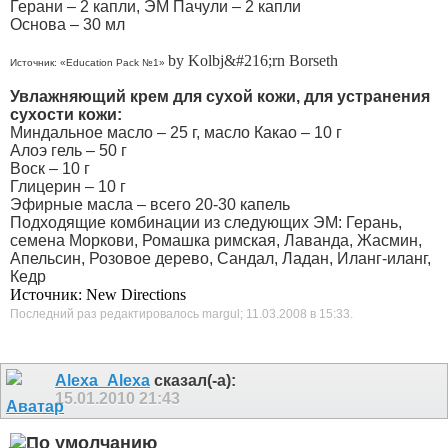
Герани – 2 капли, ЭМ Пачули – 2 капли
Основа – 30 мл
by Kolbj&#216;rn Borseth
Источник: «Education Pack №1»
Увлажняющий крем для сухой кожи, для устранения
сухости кожи:
Миндальное масло – 25 г, масло Какао – 10 г
Алоэ гель – 50 г
Воск – 10 г
Глицерин – 10 г
Эфирные масла – всего 20-30 капель
Подходящие комбинации из следующих ЭМ: Герань,
семена Моркови, Ромашка римская, Лаванда, Жасмин,
Апельсин, Розовое дерево, Сандал, Ладан, Иланг-иланг,
Кедр
Источник: New Directions
Последний раз редактировалось margul; 11.03.2008 в
15:33
.
Alexa_Alexa
сказал(-а):
15.01.2010
21:43