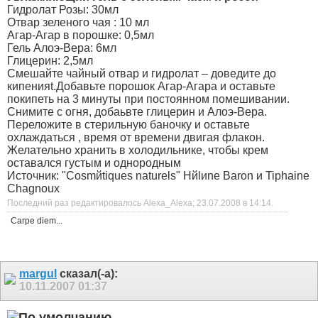
Гидролат Розы: 30мл
Отвар зеленого чая : 10 мл
Агар-Агар в порошке: 0,5мл
Гель Алоэ-Вера: 6мл
Глицерин: 2,5мл
Смешайте чайный отвар и гидролат – доведите до
кипенияt.Добавьте порошок Агар-Агара и оставьте
покипеть на 3 минуты при постоянном помешивании.
Снимите с огня, добаьвте глицерин и Алоэ-Вера.
Переложите в стерильную баночку и оставьте
охлаждаться , время от времени двигая флакон.
Желательно хранить в холодильнике, чтобы крем
оставался густым и однородным
Источник: "Cosmйtiques naturels" Hйlиne Baron и Tiphaine
Chagnoux
Последний раз редактировалось Alexa_Alexa; 23.07.2008 в
14:14
.
Carpe diem...
margul
сказал(-а):
10.11.2007
01:37