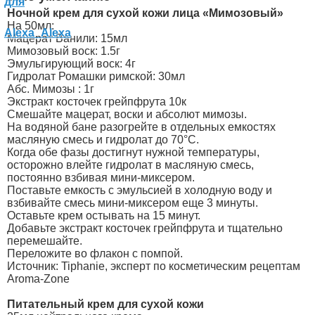
Ночной крем для сухой кожи лица «Мимозовый»
На 50мл:
Мацерат Ванили: 15мл
Мимозовый воск: 1.5г
Эмульгирующий воск: 4г
Гидролат Ромашки римской: 30мл
Абс. Мимозы : 1г
Экстракт косточек грейпфрута 10к
Смешайте мацерат, воски и абсолют мимозы.
На водяной бане разогрейте в отдельных емкостях
масляную смесь и гидролат до 70°C.
Когда обе фазы достигнут нужной температуры,
осторожно влейте гидролат в масляную смесь,
постоянно взбивая мини-миксером.
Поставьте емкость с эмульсией в холодную воду и
взбивайте смесь мини-миксером еще 3 минуты.
Оставьте крем остывать на 15 минут.
Добавьте экстракт косточек грейпфрута и тщательно
перемешайте.
Переложите во флакон с помпой.
Источник: Tiphanie, эксперт по косметическим рецептам
Aroma-Zone
Питательный крем для сухой кожи