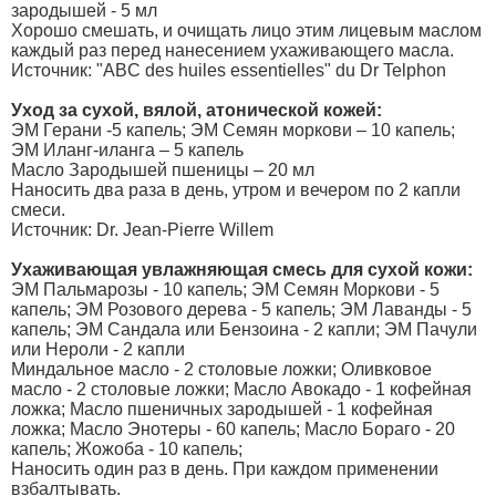
зародышей - 5 мл
Хорошо смешать, и очищать лицо этим лицевым маслом
каждый раз перед нанесением ухаживающего масла.
Источник: "ABC des huiles essentielles" du Dr Telphon
Уход за сухой, вялой, атонической кожей:
ЭМ Герани -5 капель; ЭМ Семян моркови – 10 капель;
ЭМ Иланг-иланга – 5 капель
Масло Зародышей пшеницы – 20 мл
Наносить два раза в день, утром и вечером по 2 капли
смеси.
Источник: Dr. Jean-Pierre Willem
Ухаживающая увлажняющая смесь для сухой кожи:
ЭМ Пальмарозы - 10 капель; ЭМ Семян Моркови - 5
капель; ЭМ Розового дерева - 5 капель; ЭМ Лаванды - 5
капель; ЭМ Сандала или Бензоина - 2 капли; ЭМ Пачули
или Нероли - 2 капли
Миндальное масло - 2 столовые ложки; Оливковое
масло - 2 столовые ложки; Масло Авокадо - 1 кофейная
ложка; Масло пшеничных зародышей - 1 кофейная
ложка; Масло Энотеры - 60 капель; Масло Бораго - 20
капель; Жожоба - 10 капель;
Наносить один раз в день. При каждом применении
взбалтывать.