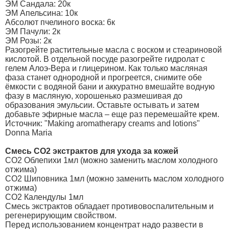
ЭМ Сандала: 20к
ЭМ Апельсина: 10к
Абсолют пчелиного воска: 6к
ЭМ Пачули: 2к
ЭМ Розы: 2к
Разогрейте растительные масла с воском и стеариновой
кислотой. В отдельной посуде разогрейте гидролат с
гелем Алоэ-Вера и глицерином. Как только масляная
фаза станет однородной и прогреется, снимите обе
ёмкости с водяной бани и аккуратно вмешайте водную
фазу в масляную, хорошенько размешивая до
образования эмульсии. Оставьте остывать и затем
добавьте эфирные масла – еще раз перемешайте крем.
Источник: "Making aromatherapy creams and lotions"
Donna Maria
Смесь CO2 экстрактов для ухода за кожей
CO2 Облепихи 1мл (можно заменить маслом холодного
отжима)
CO2 Шиповника 1мл (можно заменить маслом холодного
отжима)
CO2 Календулы 1мл
Смесь экстрактов обладает противовоспалительным и
регенерирующим свойством.
Перед использованием концентрат надо развести в