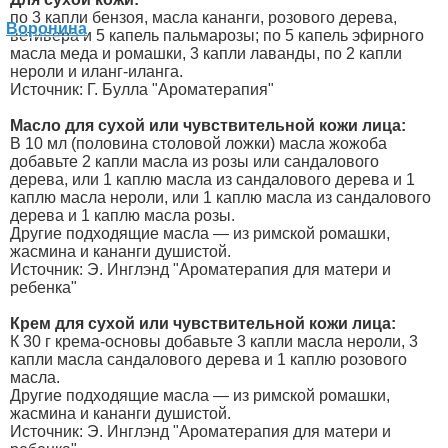
по 3 капли бензоя, масла кананги, розового дерева,
ветивера и 5 капель пальмарозы; по 5 капель эфирного
масла меда и ромашки, 3 капли лаванды, по 2 капли
нероли и иланг-иланга.
Источник: Г. Булла "Ароматерапия"
Масло для сухой или чувствительной кожи лица:
В 10 мл (половина столовой ложки) масла жожоба
добавьте 2 капли масла из розы или сандалового
дерева, или 1 каплю масла из сандалового дерева и 1
каплю масла нероли, или 1 каплю масла из сандалового
дерева и 1 каплю масла розы.
Другие подходящие масла — из римской ромашки,
жасмина и кананги душистой.
Источник: Э. Инглэнд "Ароматерапия для матери и
ребенка"
Крем для сухой или чувствительной кожи лица:
К 30 г крема-основы добавьте 3 капли масла нероли, 3
капли масла сандалового дерева и 1 каплю розового
масла.
Другие подходящие масла — из римской ромашки,
жасмина и кананги душистой.
Источник: Э. Инглэнд "Ароматерапия для матери и