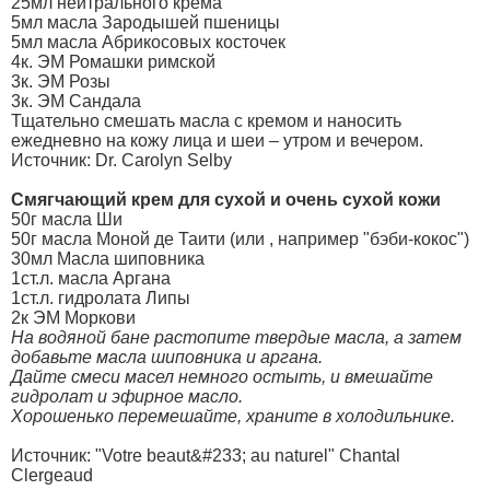
25мл нейтрального крема
5мл масла Зародышей пшеницы
5мл масла Абрикосовых косточек
4к. ЭМ Ромашки римской
3к. ЭМ Розы
3к. ЭМ Сандала
Тщательно смешать масла с кремом и наносить
ежедневно на кожу лица и шеи – утром и вечером.
Источник: Dr. Carolyn Selby
Смягчающий крем для сухой и очень сухой кожи
50г масла Ши
50г масла Моной де Таити (или , например "бэби-кокос")
30мл Масла шиповника
1ст.л. масла Аргана
1ст.л. гидролата Липы
2к ЭМ Моркови
На водяной бане растопите твердые масла, а затем
добавьте масла шиповника и аргана.
Дайте смеси масел немного остыть, и вмешайте
гидролат и эфирное масло.
Хорошенько перемешайте, храните в холодильнике.
Источник: "Votre beaut&#233; au naturel" Chantal
Clergeaud