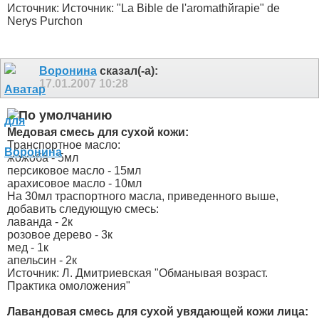
Источник: Источник: "La Bible de l'aromathйrapie" de
Nerys Purchon
Воронина
сказал(-а):
17.01.2007
10:28
Медовая смесь для сухой кожи:
Транспортное масло:
жожоба - 5мл
персиковое масло - 15мл
арахисовое масло - 10мл
На 30мл траспортного масла, приведенного выше,
добавить следующую смесь:
лаванда - 2к
розовое дерево - 3к
мед - 1к
апельсин - 2к
Источник: Л. Дмитриевская "Обманывая возраст.
Практика омоложения"
Лавандовая смесь для сухой увядающей кожи лица: