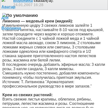
Воронина
сказал(-а):
24.01.2007
16:28
Лимонно — медовый крем (жидкий):
Измельченную цедру 3 свежих лимонов залейте 1
стаканом кипятка, настаивайте 8-10 часов под крышкой,
затем процедите через марлю и хорошо отожмите.
Настой соедините с 1 чайной ложкой меда и 1 чайной
ложкой масла авокадо, соком 3 лимонов, 2 столовыми
ложками жирных сливок или сметаны, 3 столовыми
ложками одеколона или камфарного спирта и 1/2
стакана заранее приготовленного настоя лепестков
розы, жасмина или белой лилии.
В последнюю очередь добавить эфирные масла: 3 капли
розы, 3 капли сандала, 3 капли мимозы.
Смешивать нужно постепенно, добавляя компоненты
понемногу, чтобы получилась приятная эмульсия.
Источник: Т. Литвинова "Ароматерапия:
профессиональное руководство в мире запахов."
Крем из свежих растений:
Взять свежие листья крапивы, облепихи, рябины,
петрушки, лепестки жасмина и розы. Соотношение
произвольное, но количество листьев должно быть