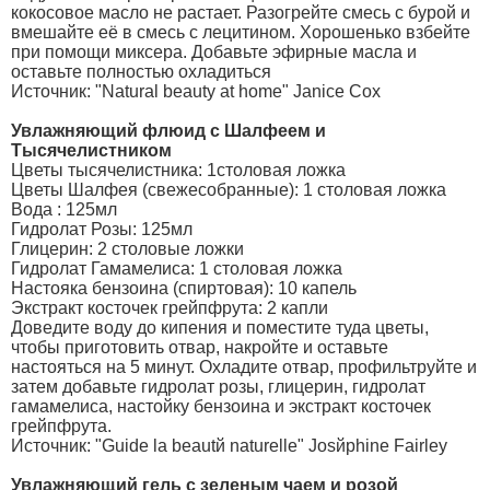
кокосовое масло не растает. Разогрейте смесь с бурой и
вмешайте её в смесь с лецитином. Хорошенько взбейте
при помощи миксера. Добавьте эфирные масла и
оставьте полностью охладиться
Источник: "Natural beauty at home" Janice Cox
Увлажняющий флюид с Шалфеем и
Тысячелистником
Цветы тысячелистника: 1столовая ложка
Цветы Шалфея (свежесобранные): 1 столовая ложка
Вода : 125мл
Гидролат Розы: 125мл
Глицерин: 2 столовые ложки
Гидролат Гамамелиса: 1 столовая ложка
Настояка бензоина (спиртовая): 10 капель
Экстракт косточек грейпфрута: 2 капли
Доведите воду до кипения и поместите туда цветы,
чтобы приготовить отвар, накройте и оставьте
настояться на 5 минут. Охладите отвар, профильтруйте и
затем добавьте гидролат розы, глицерин, гидролат
гамамелиса, настойку бензоина и экстракт косточек
грейпфрута.
Источник: "Guide la beautй naturelle" Josйphine Fairley
Увлажняющий гель с зеленым чаем и розой