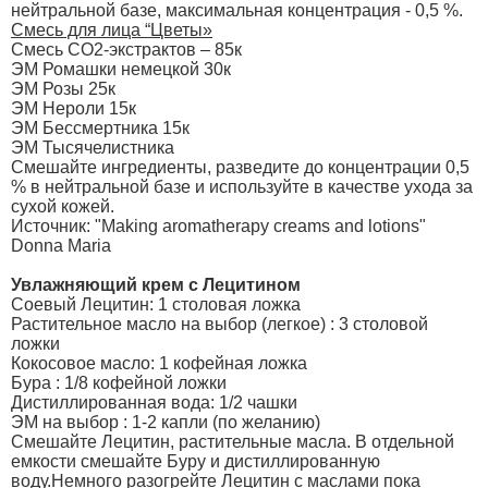
нейтральной базе, максимальная концентрация - 0,5 %.
Смесь для лица “Цветы»
Смесь CO2-экстрактов – 85к
ЭМ Ромашки немецкой 30к
ЭМ Розы 25к
ЭМ Нероли 15к
ЭМ Бессмертника 15к
ЭМ Тысячелистника
Смешайте ингредиенты, разведите до концентрации 0,5
% в нейтральной базе и используйте в качестве ухода за
сухой кожей.
Источник: "Making aromatherapy creams and lotions"
Donna Maria
Увлажняющий крем с Лецитином
Соевый Лецитин: 1 столовая ложка
Растительное масло на выбор (легкое) : 3 столовой
ложки
Кокосовое масло: 1 кофейная ложка
Бура : 1/8 кофейной ложки
Дистиллированная вода: 1/2 чашки
ЭМ на выбор : 1-2 капли (по желанию)
Смешайте Лецитин, растительные масла. В отдельной
емкости смешайте Буру и дистиллированную
воду.Немного разогрейте Лецитин с маслами пока