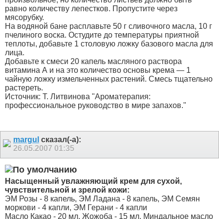
равно количеству лепестков. Пропустите через
мясорубку.
На водяной бане расплавьте 50 г сливочного масла, 10 г
пчелиного воска. Остудите до температуры приятной
теплоты, добавьте 1 столовую ложку базового масла для
лица.
Добавьте к смеси 20 капель масляного раствора
витамина А и на это количество основы крема — 1
чайную ложку измельченных растений. Смесь тщательно
растереть.
Источник: Т. Литвинова "Ароматерапия:
профессиональное руководство в мире запахов."
margul
сказал(-а):
26.05.2007
01:35
Насыщенный увлажняющий крем для сухой,
чувствительной и зрелой кожи:
ЭМ Розы - 8 капель, ЭМ Ладана - 8 капель, ЭМ Семян
моркови - 4 капли, ЭМ Герани - 4 капли
Масло Какао - 20 мл, Жожоба - 15 мл, Миндальное масло