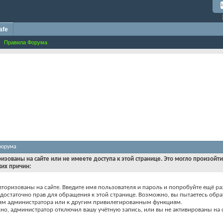
afe
Правила Форума
форума
ризованы на сайте или не имеете доступа к этой странице. Это могло произойт
ких причин:
вторизованы на сайте. Введите имя пользователя и пароль и попробуйте ещё ра
едостаточно прав для обращения к этой странице. Возможно, вы пытаетесь обра
ям администратора или к другим привилегированным функциям.
о, администратор отключил вашу учётную запись, или вы не активированы на с