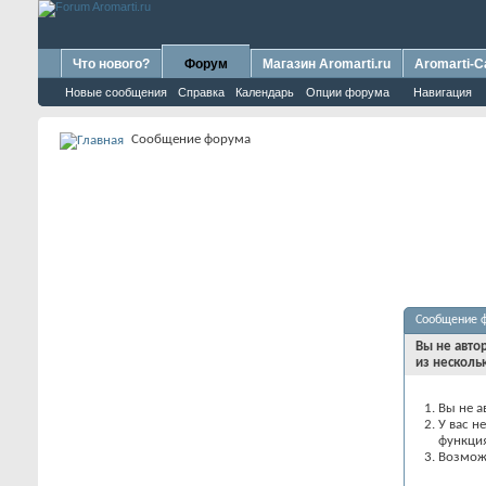
Что нового?
Форум
Магазин Aromarti.ru
Aromarti-C
Новые сообщения
Справка
Календарь
Опции форума
Навигация
Сообщение форума
Сообщение 
Вы не авто
из несколь
Вы не а
У вас н
функци
Возможн