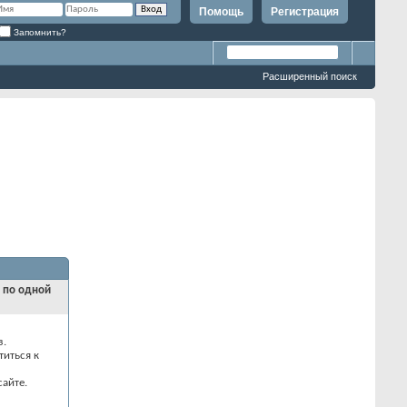
Помощь
Регистрация
Запомнить?
Расширенный поиск
и по одной
з.
титься к
айте.