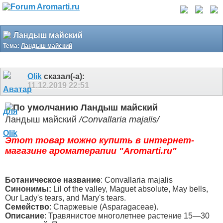
Ландыш майский
Тема:
Ландыш майский
Olik
сказал(-а):
11.12.2019
22:51
Ландыш майский
Ландыш майский
/Convallaria majalis/
Этот товар можно купить в интернет-
магазине ароматерапии "Aromarti.ru"
Ботаническое название
: Convallaria majalis
Синонимы:
Lil of the valley, Maguet absolute, May bells,
Our Lady's tears, and Mary's tears.
Семейство
: Спаржевые (Asparagaceae).
Описание
: Травянистое многолетнее растение 15—30