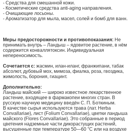
- Средства для смешанной кожи.
- Косметические средства anti-aging направления.
- Очищающие лосьоны.
- Ароматизатор для мыла, масел, солей и бомб для ванн.
Меры предосторожности и противопоказания:
Не
принимать внутрь – Ландыш – ядовитое растение, в нём
содержится конваллятоксин. Индивидуальная
непереносимость.
Сочетается с:
жасмин, илан-иланг, франжипани, табак
абсолют, дубовый мох, мимоза, фиалка, роза, гвоздика,
жимолость, борония, гиацинт.
Дополнительно:
Ландыш майский — широко известное лекарственное
растение, входящее в фармакопеи многих стран. В
русскую научную медицину введён С. П. Боткиным.
В качестве сырья используются трава (лат. Herba
Convallariae), лист (Folium Convallariae), цветки ландыша
майского (Flores Convallariae). Это собранные в период
цветения надземные части дикорастущих растений,
высушенные при температуре 50—60 °C или на воздухе