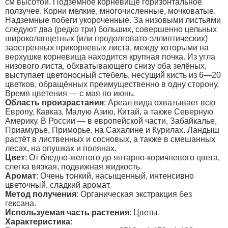
см высотой. Подземное корневище горизонтальное
ползучее. Корни мелкие, многочисленные, мочковатые.
Надземные побеги укороченные. За низовыми листьями
следуют два (редко три) больших, совершенно цельных
широколанцетных (или продолговато-эллиптических)
заострённых прикорневых листа, между которыми на
верхушке корневища находится крупная почка. Из угла
низового листа, обхватывающего снизу оба зелёных,
выступает цветоносный стебель, несущий кисть из 6—20
цветков, обращённых преимущественно в одну сторону.
Время цветения — с мая по июнь.
Область произрастания
: Ареал вида охватывает всю
Европу, Кавказ, Малую Азию, Китай, а также Северную
Америку. В России — в европейской части, Забайкалье,
Приамурье, Приморье, на Сахалине и Курилах. Ландыш
растёт в лиственных и сосновых, а также в смешанных
лесах, на опушках и полянах.
Цвет
: От бледно-желтого до янтарно-коричневого цвета,
слегка вязкая, подвижная жидкость.
Аромат
: Очень тонкий, насыщенный, интенсивно
цветочный, сладкий аромат.
Метод получения
: Органическая экстракция без
гексана.
Используемая часть растения
: Цветы.
Характеристика: