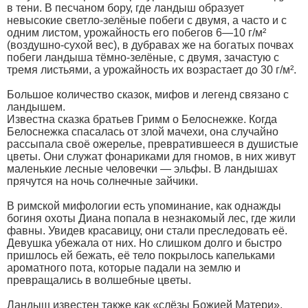
в тени. В песчаном бору, где ландыш образует
невысокие светло-зелёные побеги с двумя, а часто и с
одним листом, урожайность его побегов 6—10 г/м²
(воздушно-сухой вес), в дубравах же на богатых почвах
побеги ландыша тёмно-зелёные, с двумя, зачастую с
тремя листьями, а урожайность их возрастает до 30 г/м².
Большое количество сказок, мифов и легенд связано с
ландышем.
Известна сказка братьев Гримм о Белоснежке. Когда
Белоснежка спасалась от злой мачехи, она случайно
рассыпала своё ожерелье, превратившееся в душистые
цветы. Они служат фонариками для гномов, в них живут
маленькие лесные человечки — эльфы. В ландышах
прячутся на ночь солнечные зайчики.
В римской мифологии есть упоминание, как однажды
богиня охоты Диана попала в незнакомый лес, где жили
фавны. Увидев красавицу, они стали преследовать её.
Девушка убежала от них. Но слишком долго и быстро
пришлось ей бежать, её тело покрылось капельками
ароматного пота, которые падали на землю и
превращались в волшебные цветы.
Ландыш известен также как «слёзы Божией Матери»,