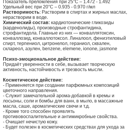
Показатель преломления при 25°C – 1.472 - 1.492
Удельный вес при 20°C – 0.935 - 0.970 г/мл
Растворимость
: Растворим в спиртах и жирных маслах,
нерастворим в воде.
Химический состав:
кардиотонические гликозиды
(карденолиды), производные строфантидина,
строфантидола. Главные из них — конваллятоксин,
конваллозид, конваллотоксол. Линалоол, фениэтиловый
спирт, терпениол, цитронелол, гераниол, сквален,
склареол, азулен, benzene, elemene, ionone, jasmone
Психо-эмоциональное действие:
Придаёт уверенности в себе, вызывает творческую
активность, настойчивость и трезвость мысли.
Косметическое действие:
- Применяется при создании парфюмных композиций
цветочного направления.
- Служит замечательной арома-добавкой в кремы и
лосьоны, соли и бомбы для ванн, в мыло, в массажные
масла, саше, ароматические свечи и т.д.
- Кроме того способен проявлять
противовоспалительные и антимикробные свойства.
- Очищает нечистую кожу.
- Будет полезен в косметических средствах для ухода за