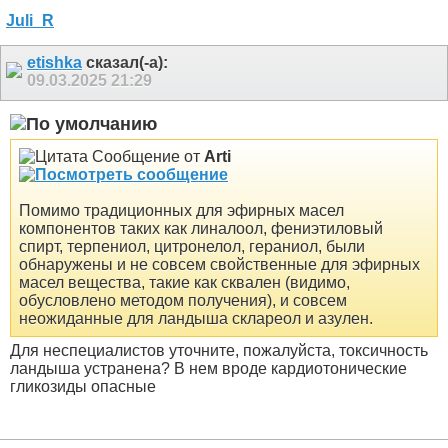
etishka
сказал(-а):
09.03.2025
21:29
Сообщение от
Arti
Помимо традиционных для эфирных масел
компонентов таких как линалоол, фениэтиловый
спирт, терпениол, цитронелол, гераниол, были
обнаружены и не совсем свойственные для эфирных
масел вещества, такие как сквален (видимо,
обусловлено методом получения), и совсем
неожиданные для ландыша склареол и азулен.
Для неспециалистов уточните, пожалуйста, токсичность
ландыша устранена? В нем вроде кардиотонические
гликозиды опасные