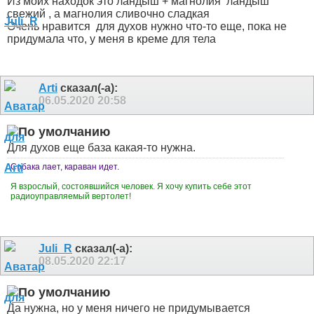
Из моих находок это ландыш + магнолия
ландыш
свежий , а магнолия сливочно сладкая
Очень нравится
для духов нужно что-то еще, пока не
придумала что, у меня в креме для тела
Arti
сказал(-а):
06.05.2020
20:58
Для духов еще база какая-то нужна.
Собака лает, караван идет.
Я взрослый, состоявшийся человек. Я хочу купить себе этот
радиоуправляемый вертолет!
Juli_R
сказал(-а):
08.05.2020
22:17
Да нужна, но у меня ничего не придумывается