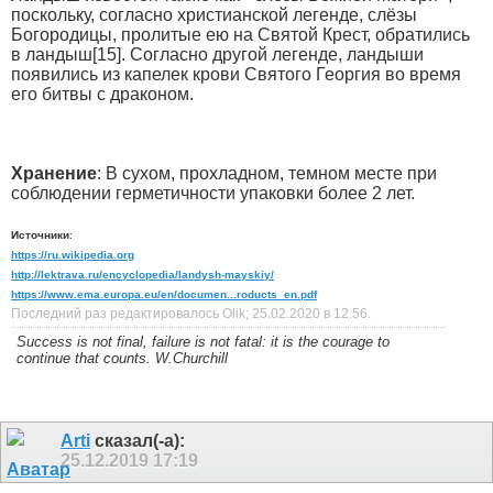
поскольку, согласно христианской легенде, слёзы
Богородицы, пролитые ею на Святой Крест, обратились
в ландыш[15]. Согласно другой легенде, ландыши
появились из капелек крови Святого Георгия во время
его битвы с драконом.
Хранение
: В сухом, прохладном, темном месте при
соблюдении герметичности упаковки более 2 лет.
Источники
:
https://ru.wikipedia.org
http://lektrava.ru/encyclopedia/landysh-mayskiy/
https://www.ema.europa.eu/en/documen...roducts_en.pdf
Последний раз редактировалось Olik; 25.02.2020 в
12:56
.
Success is not final, failure is not fatal: it is the courage to
continue that counts. W.Churchill
Arti
сказал(-а):
25.12.2019
17:19