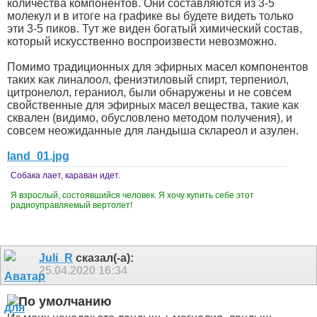
количества компонентов. Они составляются из 3-5
молекул и в итоге на графике вы будете видеть только
эти 3-5 пиков. Тут же виден богатый химический состав,
который искусственно воспроизвести невозможно.
Помимо традиционных для эфирных масел компонентов
таких как линалоол, фениэтиловый спирт, терпениол,
цитронелол, гераниол, были обнаружены и не совсем
свойственные для эфирных масел вещества, такие как
сквален (видимо, обусловлено методом получения), и
совсем неожиданные для ландыша склареол и азулен.
land_01.jpg
Собака лает, караван идет.
Я взрослый, состоявшийся человек. Я хочу купить себе этот
радиоуправляемый вертолет!
Juli_R
сказал(-а):
25.04.2020
16:34