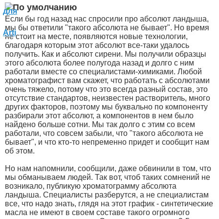
Если бы год назад нас спросили про абсолют ландыша,
мы бы ответили "такого абсолюта не бывает". Но время
не стоит на месте, появляются новые технологии,
благодаря которым этот абсолют все-таки удалось
получить. Как и абсолют сирени. Мы получили образцы
этого абсолюта более полугода назад и долго с ним
работали вместе со специалистами-химиками. Любой
хроматографист вам скажет, что работать с абсолютами
очень тяжело, потому что это всегда разный состав, это
отсутствие стандартов, неизвестен растворитель, много
других факторов, поэтому мы буквально по компоненту
разбирали этот абсолют, а компонентов в нем было
найдено больше сотни. Мы так долго с этим со всем
работали, что совсем забыли, что "такого абсолюта не
бывает", и что кто-то непременно придет и сообщит нам
об этом.
Но нам напомнили, сообщили, даже обвинили в том, что
мы обманываем людей. Так вот, чтоб таких сомнений не
возникало, публикую хроматограмму абсолюта
ландыша. Специалисты разберутся, а не специалистам
все, что надо знать, глядя на этот график - синтетические
масла не имеют в своем составе такого огромного