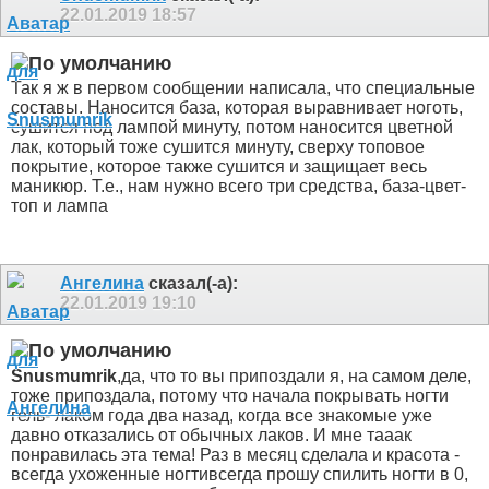
22.01.2019
18:57
Так я ж в первом сообщении написала, что специальные
составы. Наносится база, которая выравнивает ноготь,
сушится под лампой минуту, потом наносится цветной
лак, который тоже сушится минуту, сверху топовое
покрытие, которое также сушится и защищает весь
маникюр. Т.е., нам нужно всего три средства, база-цвет-
топ и лампа
Ангелина
сказал(-а):
22.01.2019
19:10
Snusmumrik
,да, что то вы припоздали
я, на самом деле,
тоже припоздала, потому что начала покрывать ногти
гель- лаком года два назад, когда все знакомые уже
давно отказались от обычных лаков. И мне тааак
понравилась эта тема! Раз в месяц сделала и красота -
всегда ухоженные ногти
всегда прошу спилить ногти в 0,