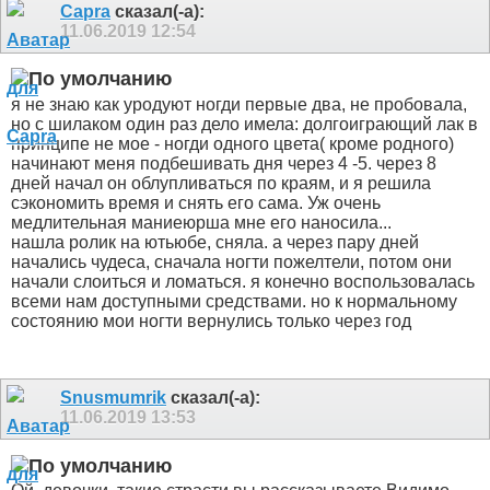
Capra
сказал(-а):
11.06.2019
12:54
я не знаю как уродуют ногди первые два, не пробовала,
но с шилаком один раз дело имела: долгоиграющий лак в
принципе не мое - ногди одного цвета( кроме родного)
начинают меня подбешивать дня через 4 -5. через 8
дней начал он облупливаться по краям, и я решила
сэкономить время и снять его сама. Уж очень
медлительная маниеюрша мне его наносила...
нашла ролик на ютьюбе, сняла. а через пару дней
начались чудеса, сначала ногти пожелтели, потом они
начали слоиться и ломаться. я конечно воспользовалась
всеми нам доступными средствами. но к нормальному
состоянию мои ногти вернулись только через год
Snusmumrik
сказал(-а):
11.06.2019
13:53