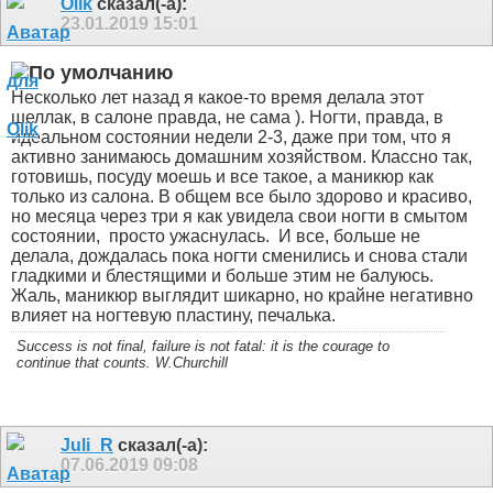
Olik
сказал(-а):
23.01.2019
15:01
Несколько лет назад я какое-то время делала этот
шеллак, в салоне правда, не сама ). Ногти, правда, в
идеальном состоянии недели 2-3, даже при том, что я
активно занимаюсь домашним хозяйством. Классно так,
готовишь, посуду моешь и все такое, а маникюр как
только из салона. В общем все было здорово и красиво,
но месяца через три я как увидела свои ногти в смытом
состоянии,
просто ужаснулась.
И все, больше не
делала, дождалась пока ногти сменились и снова стали
гладкими и блестящими и больше этим не балуюсь.
Жаль, маникюр выглядит шикарно, но крайне негативно
влияет на ногтевую пластину, печалька.
Success is not final, failure is not fatal: it is the courage to
continue that counts. W.Churchill
Juli_R
сказал(-а):
07.06.2019
09:08