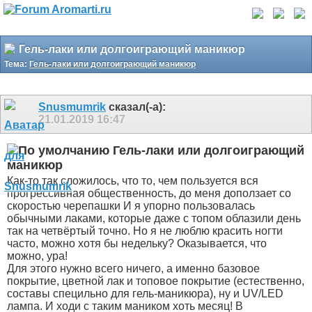
Гель-лаки или долгоиграющий маникюр
Тема:
Гель-лаки или долгоиграющий маникюр
Snusmumrik
сказал(-а):
21.01.2019
16:47
Гель-лаки или долгоиграющий
маникюр
Как-то так сложилось, что то, чем пользуется вся
прогрессивная общественность, до меня доползает со
скоростью черепашки
И я упорно пользовалась
обычными лаками, которые даже с топом облазили день
так на четвёртый точно. Но я не люблю красить ногти
часто, можно хотя бы недельку? Оказывается, что
можно, ура!
Для этого нужно всего ничего, а именно базовое
покрытие, цветной лак и топовое покрытие (естественно,
составы специльно для гель-маникюра), ну и UV/LED
лампа. И ходи с таким маником хоть месяц! В