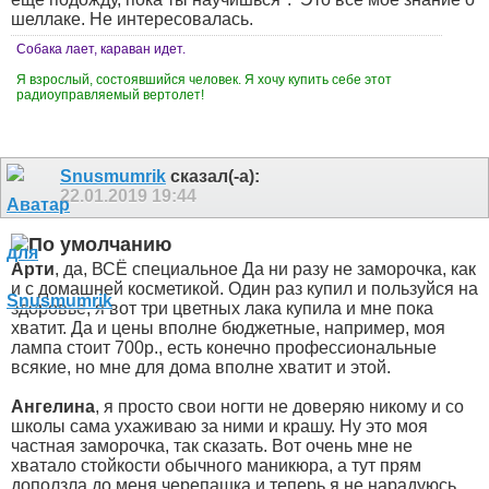
шеллаке. Не интересовалась.
Собака лает, караван идет.
Я взрослый, состоявшийся человек. Я хочу купить себе этот
радиоуправляемый вертолет!
Snusmumrik
сказал(-а):
22.01.2019
19:44
Арти
, да, ВСЁ специальное
Да ни разу не заморочка, как
и с домашней косметикой. Один раз купил и пользуйся на
здоровье, я вот три цветных лака купила и мне пока
хватит. Да и цены вполне бюджетные, например, моя
лампа стоит 700р., есть конечно профессиональные
всякие, но мне для дома вполне хватит и этой.
Ангелина
, я просто свои ногти не доверяю никому и со
школы сама ухаживаю за ними и крашу. Ну это моя
частная заморочка, так сказать. Вот очень мне не
хватало стойкости обычного маникюра, а тут прям
доползла до меня черепашка и теперь я не нарадуюсь