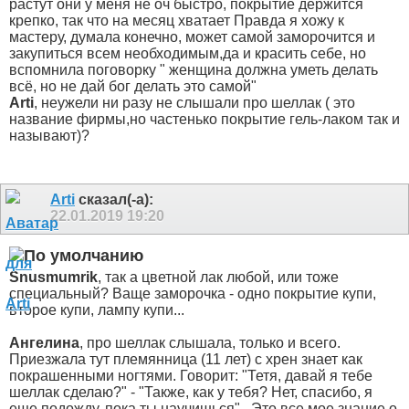
растут они у меня не оч быстро, покрытие держится
крепко, так что на месяц хватает
Правда я хожу к
мастеру, думала конечно, может самой заморочится и
закупиться всем необходимым,да и красить себе, но
вспомнила поговорку " женщина должна уметь делать
всё, но не дай бог делать это самой"
Arti
, неужели ни разу не слышали про шеллак ( это
название фирмы,но частенько покрытие гель-лаком так и
называют)?
Arti
сказал(-а):
22.01.2019
19:20
Snusmumrik
, так а цветной лак любой, или тоже
специальный? Ваще заморочка - одно покрытие купи,
второе купи, лампу купи...
Ангелина
, про шеллак слышала, только и всего.
Приезжала тут племянница (11 лет) с хрен знает как
покрашенными ногтями. Говорит: "Тетя, давай я тебе
шеллак сделаю?" - "Также, как у тебя? Нет, спасибо, я
еще подожду, пока ты научишься".
Это все мое знание о