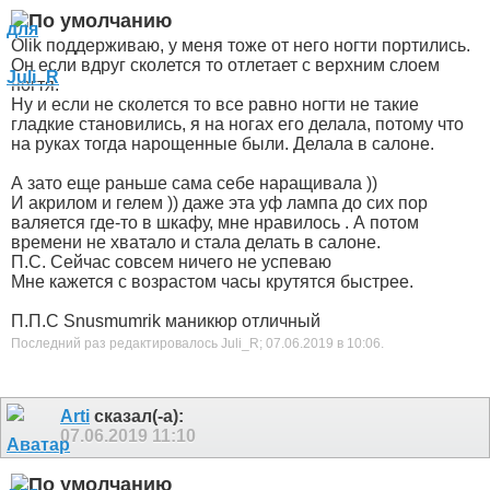
Olik поддерживаю, у меня тоже от него ногти портились.
Он если вдруг сколется то отлетает с верхним слоем
ногтя.
Ну и если не сколется то все равно ногти не такие
гладкие становились, я на ногах его делала, потому что
на руках тогда нарощенные были. Делала в салоне.
А зато еще раньше сама себе наращивала
))
И акрилом и гелем
)) даже эта уф лампа до сих пор
валяется где-то в шкафу, мне нравилось . А потом
времени не хватало и стала делать в салоне.
П.С. Сейчас совсем ничего не успеваю
Мне кажется с возрастом часы крутятся быстрее.
П.П.С Snusmumrik маникюр отличный
Последний раз редактировалось Juli_R; 07.06.2019 в
10:06
.
Arti
сказал(-а):
07.06.2019
11:10