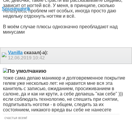
Ой, девочки, такие страсти вы рассказываете
Видимо,
зависит от ногтей всё. У меня, в принципе, сколько
пользуюсь, проблем нет особых, иногда просто даю
недельку отдохнуть ногтям и всё.
В моём случае плюсы однозначно преобладают над
минусами
Vanilla
сказал(-а):
12.06.2019
10:42
тоже сама делаю маникюр и долговременное покрытие
гелем уже несколько лет: не нравится мне вся эта
канитель с записью, ожиданием, просиживанием в
салоне, да и как ни крути, а себе делаешь "как себе" )))
если соблюдать технологию, не спешить при снятии,
подпитывать ноготки - в общем, следить за их
состоянием, никакого вреда вы себе не нанесете
счастья всем!