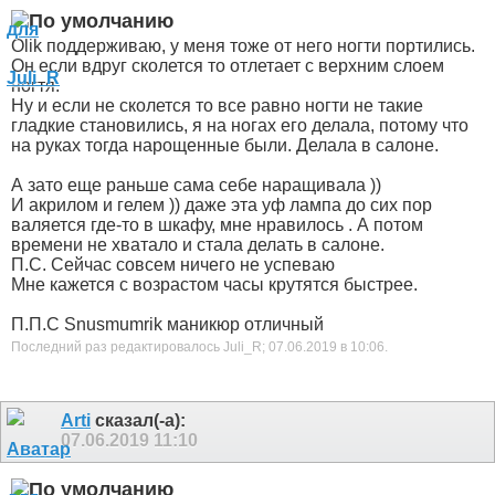
Olik поддерживаю, у меня тоже от него ногти портились.
Он если вдруг сколется то отлетает с верхним слоем
ногтя.
Ну и если не сколется то все равно ногти не такие
гладкие становились, я на ногах его делала, потому что
на руках тогда нарощенные были. Делала в салоне.
А зато еще раньше сама себе наращивала
))
И акрилом и гелем
)) даже эта уф лампа до сих пор
валяется где-то в шкафу, мне нравилось . А потом
времени не хватало и стала делать в салоне.
П.С. Сейчас совсем ничего не успеваю
Мне кажется с возрастом часы крутятся быстрее.
П.П.С Snusmumrik маникюр отличный
Последний раз редактировалось Juli_R; 07.06.2019 в
10:06
.
Arti
сказал(-а):
07.06.2019
11:10