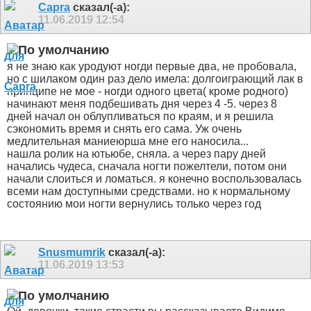
Capra
сказал(-а):
11.06.2019
12:54
я не знаю как уродуют ногди первые два, не пробовала,
но с шилаком один раз дело имела: долгоиграющий лак в
принципе не мое - ногди одного цвета( кроме родного)
начинают меня подбешивать дня через 4 -5. через 8
дней начал он облупливаться по краям, и я решила
сэкономить время и снять его сама. Уж очень
медлительная маниеюрша мне его наносила...
нашла ролик на ютьюбе, сняла. а через пару дней
начались чудеса, сначала ногти пожелтели, потом они
начали слоиться и ломаться. я конечно воспользовалась
всеми нам доступными средствами. но к нормальному
состоянию мои ногти вернулись только через год
Snusmumrik
сказал(-а):
11.06.2019
13:53