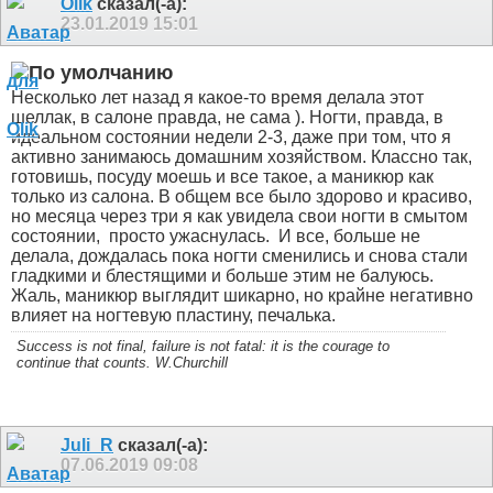
Olik
сказал(-а):
23.01.2019
15:01
Несколько лет назад я какое-то время делала этот
шеллак, в салоне правда, не сама ). Ногти, правда, в
идеальном состоянии недели 2-3, даже при том, что я
активно занимаюсь домашним хозяйством. Классно так,
готовишь, посуду моешь и все такое, а маникюр как
только из салона. В общем все было здорово и красиво,
но месяца через три я как увидела свои ногти в смытом
состоянии,
просто ужаснулась.
И все, больше не
делала, дождалась пока ногти сменились и снова стали
гладкими и блестящими и больше этим не балуюсь.
Жаль, маникюр выглядит шикарно, но крайне негативно
влияет на ногтевую пластину, печалька.
Success is not final, failure is not fatal: it is the courage to
continue that counts. W.Churchill
Juli_R
сказал(-а):
07.06.2019
09:08