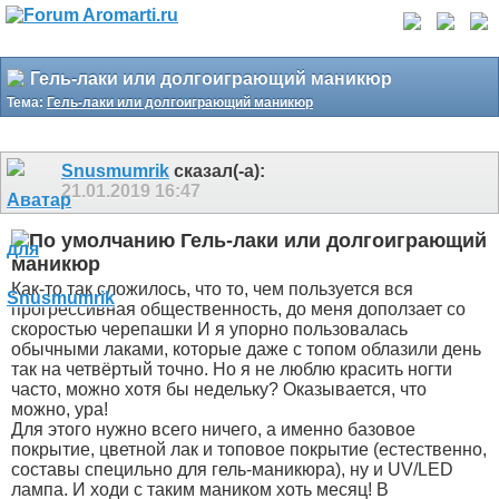
Гель-лаки или долгоиграющий маникюр
Тема:
Гель-лаки или долгоиграющий маникюр
Snusmumrik
сказал(-а):
21.01.2019
16:47
Гель-лаки или долгоиграющий
маникюр
Как-то так сложилось, что то, чем пользуется вся
прогрессивная общественность, до меня доползает со
скоростью черепашки
И я упорно пользовалась
обычными лаками, которые даже с топом облазили день
так на четвёртый точно. Но я не люблю красить ногти
часто, можно хотя бы недельку? Оказывается, что
можно, ура!
Для этого нужно всего ничего, а именно базовое
покрытие, цветной лак и топовое покрытие (естественно,
составы специльно для гель-маникюра), ну и UV/LED
лампа. И ходи с таким маником хоть месяц! В