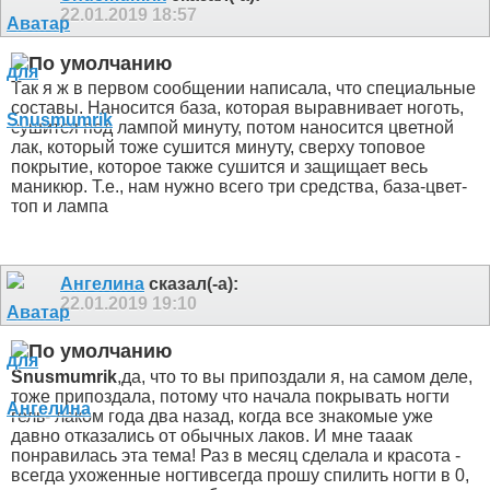
22.01.2019
18:57
Так я ж в первом сообщении написала, что специальные
составы. Наносится база, которая выравнивает ноготь,
сушится под лампой минуту, потом наносится цветной
лак, который тоже сушится минуту, сверху топовое
покрытие, которое также сушится и защищает весь
маникюр. Т.е., нам нужно всего три средства, база-цвет-
топ и лампа
Ангелина
сказал(-а):
22.01.2019
19:10
Snusmumrik
,да, что то вы припоздали
я, на самом деле,
тоже припоздала, потому что начала покрывать ногти
гель- лаком года два назад, когда все знакомые уже
давно отказались от обычных лаков. И мне тааак
понравилась эта тема! Раз в месяц сделала и красота -
всегда ухоженные ногти
всегда прошу спилить ногти в 0,