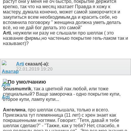
растут они у меня не оч быстро, покрытие держится
крепко, так что на месяц хватает
Правда я хожу к
мастеру, думала конечно, может самой заморочится и
закупиться всем необходимым,да и красить себе, но
вспомнила поговорку " женщина должна уметь делать
всё, но не дай бог делать это самой"
Arti
, неужели ни разу не слышали про шеллак ( это
название фирмы,но частенько покрытие гель-лаком так и
называют)?
Arti
сказал(-а):
22.01.2019
19:20
Snusmumrik
, так а цветной лак любой, или тоже
специальный? Ваще заморочка - одно покрытие купи,
второе купи, лампу купи...
Ангелина
, про шеллак слышала, только и всего.
Приезжала тут племянница (11 лет) с хрен знает как
покрашенными ногтями. Говорит: "Тетя, давай я тебе
шеллак сделаю?" - "Также, как у тебя? Нет, спасибо, я
еще подожду, пока ты научишься".
Это все мое знание о