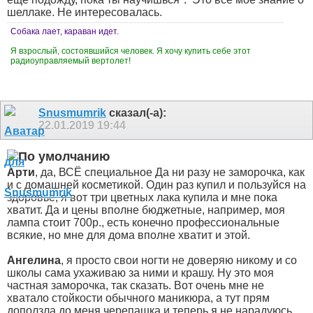
шеллаке. Не интересовалась.
Собака лает, караван идет.
Я взрослый, состоявшийся человек. Я хочу купить себе этот
радиоуправляемый вертолет!
Snusmumrik
сказал(-а):
22.01.2019
19:44
Арти
, да, ВСЁ специальное
Да ни разу не заморочка, как
и с домашней косметикой. Один раз купил и пользуйся на
здоровье, я вот три цветных лака купила и мне пока
хватит. Да и цены вполне бюджетные, например, моя
лампа стоит 700р., есть конечно профессиональные
всякие, но мне для дома вполне хватит и этой.
Ангелина
, я просто свои ногти не доверяю никому и со
школы сама ухаживаю за ними и крашу. Ну это моя
частная заморочка, так сказать. Вот очень мне не
хватало стойкости обычного маникюра, а тут прям
доползла до меня черепашка и теперь я не нарадуюсь