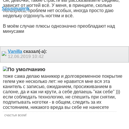
Ой, девочки, такие страсти вы рассказываете
Видимо,
зависит от ногтей всё. У меня, в принципе, сколько
пользуюсь, проблем нет особых, иногда просто даю
недельку отдохнуть ногтям и всё.
В моём случае плюсы однозначно преобладают над
минусами
Vanilla
сказал(-а):
12.06.2019
10:42
тоже сама делаю маникюр и долговременное покрытие
гелем уже несколько лет: не нравится мне вся эта
канитель с записью, ожиданием, просиживанием в
салоне, да и как ни крути, а себе делаешь "как себе" )))
если соблюдать технологию, не спешить при снятии,
подпитывать ноготки - в общем, следить за их
состоянием, никакого вреда вы себе не нанесете
счастья всем!