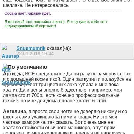
шеллаке. Не интересовалась.
Собака лает, караван идет.
Я взрослый, состоявшийся человек. Я хочу купить себе этот
радиоуправляемый вертолет!
Snusmumrik
сказал(-а):
22.01.2019
19:44
Арти
, да, ВСЁ специальное
Да ни разу не заморочка, как
и с домашней косметикой. Один раз купил и пользуйся на
здоровье, я вот три цветных лака купила и мне пока
хватит. Да и цены вполне бюджетные, например, моя
лампа стоит 700р., есть конечно профессиональные
всякие, но мне для дома вполне хватит и этой.
Ангелина
, я просто свои ногти не доверяю никому и со
школы сама ухаживаю за ними и крашу. Ну это моя
частная заморочка, так сказать. Вот очень мне не
хватало стойкости обычного маникюра, а тут прям
доползла до меня черепашка и теперь я не нарадуюсь