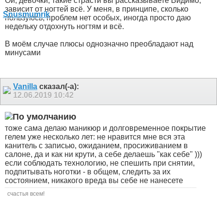
Ой, девочки, такие страсти вы рассказываете
Видимо,
зависит от ногтей всё. У меня, в принципе, сколько
пользуюсь, проблем нет особых, иногда просто даю
недельку отдохнуть ногтям и всё.
В моём случае плюсы однозначно преобладают над
минусами
Vanilla
сказал(-а):
12.06.2019
10:42
тоже сама делаю маникюр и долговременное покрытие
гелем уже несколько лет: не нравится мне вся эта
канитель с записью, ожиданием, просиживанием в
салоне, да и как ни крути, а себе делаешь "как себе" )))
если соблюдать технологию, не спешить при снятии,
подпитывать ноготки - в общем, следить за их
состоянием, никакого вреда вы себе не нанесете
счастья всем!