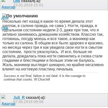
Olik
сказал(-а):
23.01.2019
15:01
Несколько лет назад я какое-то время делала этот
шеллак, в салоне правда, не сама ). Ногти, правда, в
идеальном состоянии недели 2-3, даже при том, что я
активно занимаюсь домашним хозяйством. Классно так,
готовишь, посуду моешь и все такое, а маникюр как
только из салона. В общем все было здорово и красиво,
но месяца через три я как увидела свои ногти в смытом
состоянии,
просто ужаснулась.
И все, больше не
делала, дождалась пока ногти сменились и снова стали
гладкими и блестящими и больше этим не балуюсь.
Жаль, маникюр выглядит шикарно, но крайне негативно
влияет на ногтевую пластину, печалька.
Success is not final, failure is not fatal: it is the courage to
continue that counts. W.Churchill
Juli_R
сказал(-а):
07.06.2019
09:08