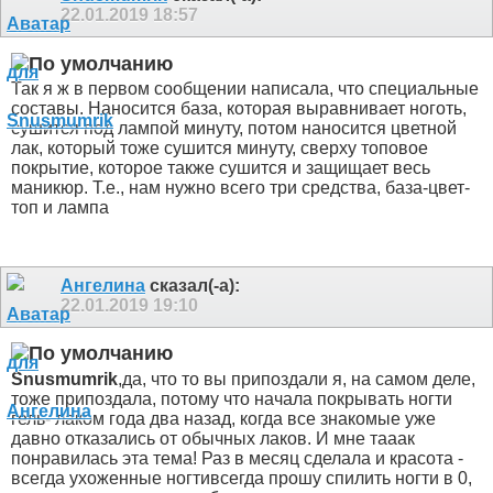
22.01.2019
18:57
Так я ж в первом сообщении написала, что специальные
составы. Наносится база, которая выравнивает ноготь,
сушится под лампой минуту, потом наносится цветной
лак, который тоже сушится минуту, сверху топовое
покрытие, которое также сушится и защищает весь
маникюр. Т.е., нам нужно всего три средства, база-цвет-
топ и лампа
Ангелина
сказал(-а):
22.01.2019
19:10
Snusmumrik
,да, что то вы припоздали
я, на самом деле,
тоже припоздала, потому что начала покрывать ногти
гель- лаком года два назад, когда все знакомые уже
давно отказались от обычных лаков. И мне тааак
понравилась эта тема! Раз в месяц сделала и красота -
всегда ухоженные ногти
всегда прошу спилить ногти в 0,