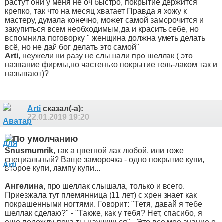
растут они у меня не оч быстро, покрытие держится
крепко, так что на месяц хватает
Правда я хожу к
мастеру, думала конечно, может самой заморочится и
закупиться всем необходимым,да и красить себе, но
вспомнила поговорку " женщина должна уметь делать
всё, но не дай бог делать это самой"
Arti
, неужели ни разу не слышали про шеллак ( это
название фирмы,но частенько покрытие гель-лаком так и
называют)?
Arti
сказал(-а):
22.01.2019
19:20
Snusmumrik
, так а цветной лак любой, или тоже
специальный? Ваще заморочка - одно покрытие купи,
второе купи, лампу купи...
Ангелина
, про шеллак слышала, только и всего.
Приезжала тут племянница (11 лет) с хрен знает как
покрашенными ногтями. Говорит: "Тетя, давай я тебе
шеллак сделаю?" - "Также, как у тебя? Нет, спасибо, я
еще подожду, пока ты научишься".
Это все мое знание о