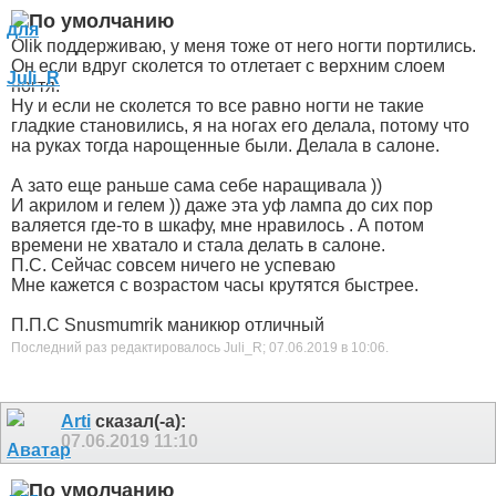
Olik поддерживаю, у меня тоже от него ногти портились.
Он если вдруг сколется то отлетает с верхним слоем
ногтя.
Ну и если не сколется то все равно ногти не такие
гладкие становились, я на ногах его делала, потому что
на руках тогда нарощенные были. Делала в салоне.
А зато еще раньше сама себе наращивала
))
И акрилом и гелем
)) даже эта уф лампа до сих пор
валяется где-то в шкафу, мне нравилось . А потом
времени не хватало и стала делать в салоне.
П.С. Сейчас совсем ничего не успеваю
Мне кажется с возрастом часы крутятся быстрее.
П.П.С Snusmumrik маникюр отличный
Последний раз редактировалось Juli_R; 07.06.2019 в
10:06
.
Arti
сказал(-а):
07.06.2019
11:10