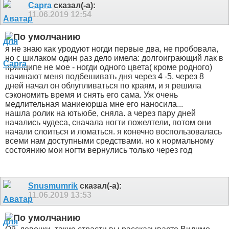
Capra
сказал(-а):
11.06.2019
12:54
я не знаю как уродуют ногди первые два, не пробовала,
но с шилаком один раз дело имела: долгоиграющий лак в
принципе не мое - ногди одного цвета( кроме родного)
начинают меня подбешивать дня через 4 -5. через 8
дней начал он облупливаться по краям, и я решила
сэкономить время и снять его сама. Уж очень
медлительная маниеюрша мне его наносила...
нашла ролик на ютьюбе, сняла. а через пару дней
начались чудеса, сначала ногти пожелтели, потом они
начали слоиться и ломаться. я конечно воспользовалась
всеми нам доступными средствами. но к нормальному
состоянию мои ногти вернулись только через год
Snusmumrik
сказал(-а):
11.06.2019
13:53