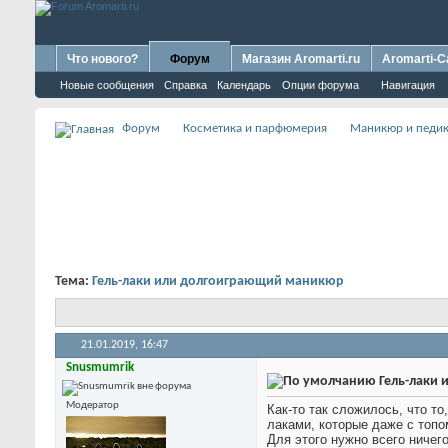
Что нового?
Форум
Магазин Aromarti.ru
Aromarti-C
Новые сообщения
Справка
Календарь
Опции форума
Навигация
Форум
Косметика и парфюмерия
Маникюр и педи
Тема:
Гель-лаки или долгоиграющий маникюр
21.01.2019,
16:47
Snusmumrik
Гель-лаки
Модератор
Как-то так сложилось, что т
лаками, которые даже с топо
Для этого нужно всего ничег