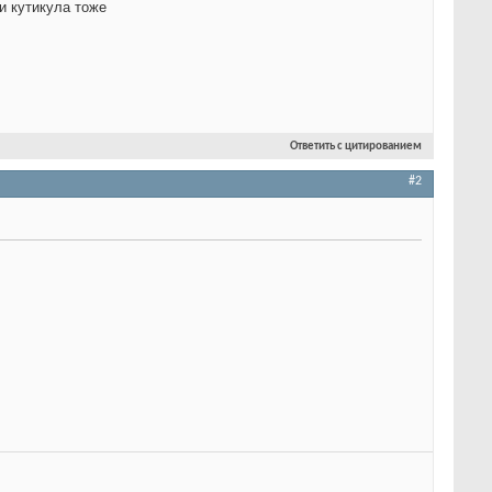
 и кутикула тоже
Ответить с цитированием
#2