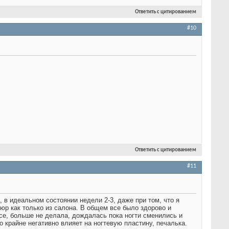
Ответить с цитированием
#10
Ответить с цитированием
#11
, в идеальном состоянии недели 2-3, даже при том, что я
юр как только из салона. В общем все было здорово и
се, больше не делала, дождалась пока ногти сменились и
 крайне негативно влияет на ногтевую пластину, печалька.