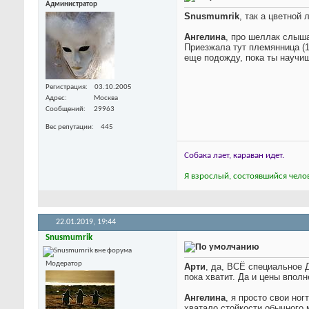
Администратор
Snusmumrik
, так а цветной
Ангелина
, про шеллак слыша
Приезжала тут племянница (11
еще подожду, пока ты научи
Регистрация
03.10.2005
Адрес
Москва
Сообщений
29963
Вес репутации
445
Собака лает, караван идет.
Я взрослый, состоявшийся челов
22.01.2019,
19:44
Snusmumrik
Модератор
Арти
, да, ВСЁ специальное
Д
пока хватит. Да и цены впол
Ангелина
, я просто свои но
хватало стойкости обычного 