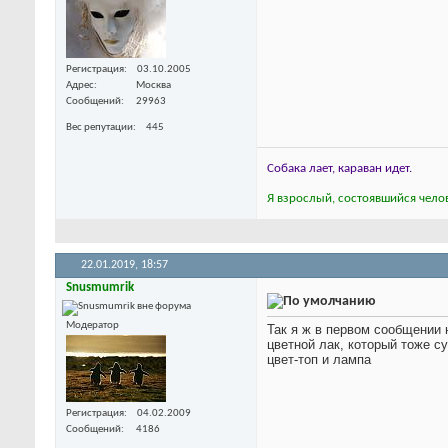
Регистрация
03.10.2005
Адрес
Москва
Сообщений
29963
Вес репутации
445
Собака лает, караван идет.
Я взрослый, состоявшийся челов
22.01.2019,
18:57
Snusmumrik
Модератор
Так я ж в первом сообщении 
цветной лак, который тоже с
цвет-топ и лампа
Регистрация
04.02.2009
Сообщений
4186