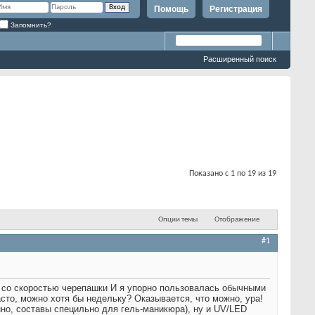
Помощь
Регистрация
Запомнить?
Расширенный поиск
Показано с 1 по 19 из 19
Опции темы
Отображение
#1
т со скоростью черепашки
И я упорно пользовалась обычными
асто, можно хотя бы недельку? Оказывается, что можно, ура!
енно, составы специльно для гель-маникюра), ну и UV/LED