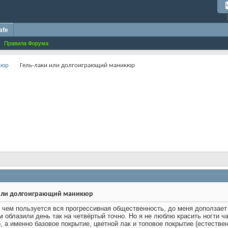
afe
Правила Форума
кюр
Гель-лаки или долгоиграющий маникюр
 или долгоиграющий маникюр
о, чем пользуется вся прогрессивная общественность, до меня доползае
м облазили день так на четвёртый точно. Но я не люблю красить ногти ч
о, а именно базовое покрытие, цветной лак и топовое покрытие (естеств