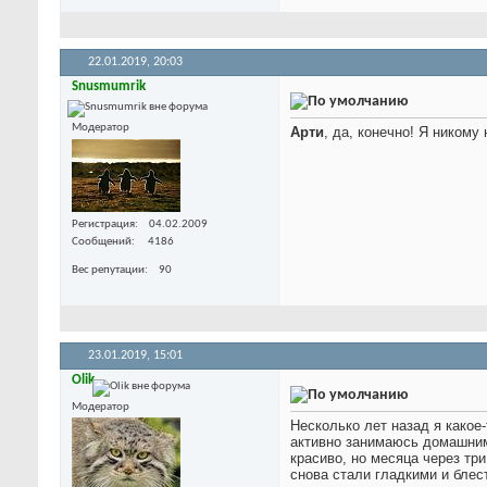
22.01.2019,
20:03
Snusmumrik
Модератор
Арти
, да, конечно! Я никому
Регистрация
04.02.2009
Сообщений
4186
Вес репутации
90
23.01.2019,
15:01
Olik
Модератор
Несколько лет назад я какое-
активно занимаюсь домашним 
красиво, но месяца через тр
снова стали гладкими и блес