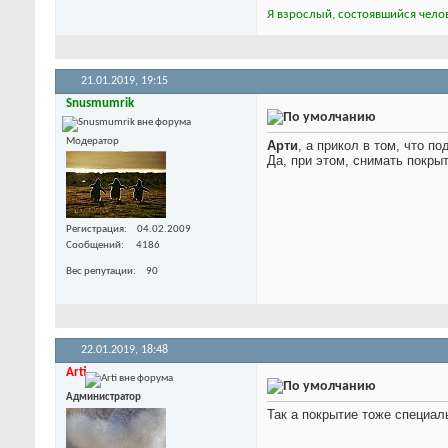
Я взрослый, состоявшийся челов
21.01.2019,
19:15
Snusmumrik
Модератор
Арти
, а прикол в том, что 
Да, при этом, снимать покры
Регистрация
04.02.2009
Сообщений
4186
Вес репутации
90
22.01.2019,
18:48
Arti
Администратор
Так а покрытие тоже специал