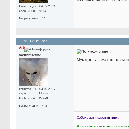
Регистрация
04.02.2009
Сообщений
4186
Вес репутации
90
22.01.2019,
20:00
Arti
Администратор
Мумр, а ты сама этот маник
Регистрация
03.10.2005
Адрес
Москва
Сообщений
29963
Вес репутации
445
Собака лает, караван идет.
Я взрослый, состоявшийся челов