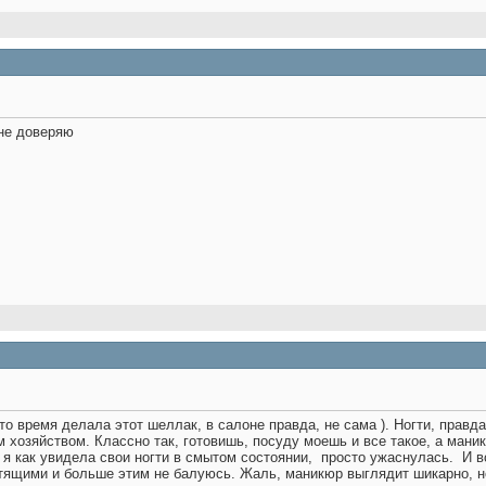
 не доверяю
то время делала этот шеллак, в салоне правда, не сама ). Ногти, правда
хозяйством. Классно так, готовишь, посуду моешь и все такое, а маник
и я как увидела свои ногти в смытом состоянии,
просто ужаснулась.
И в
тящими и больше этим не балуюсь. Жаль, маникюр выглядит шикарно, но