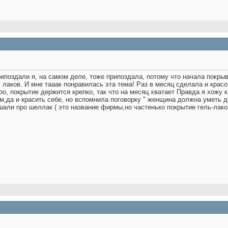
припоздали
я, на самом деле, тоже припоздала, потому что начала покрыва
 лаков. И мне тааак понравилась эта тема! Раз в месяц сделала и красо
ро, покрытие держится крепко, так что на месяц хватает
Правда я хожу к
,да и красить себе, но вспомнила поговорку " женщина должна уметь де
шали про шеллак ( это название фирмы,но частенько покрытие гель-лако