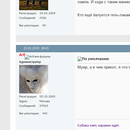
лампа. И ходи с таким манико
Регистрация
04.02.2009
Кто ещё балуется гель-лака
Сообщений
4186
Вес репутации
90
21.01.2019,
18:41
Arti
Администратор
Мумр, а в чем прикол, я что-
Регистрация
03.10.2005
Адрес
Москва
Сообщений
29963
Вес репутации
445
Собака лает, караван идет.