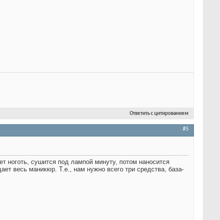
Ответить с цитированием
#5
ет ноготь, сушится под лампой минуту, потом наносится
ет весь маникюр. Т.е., нам нужно всего три средства, база-