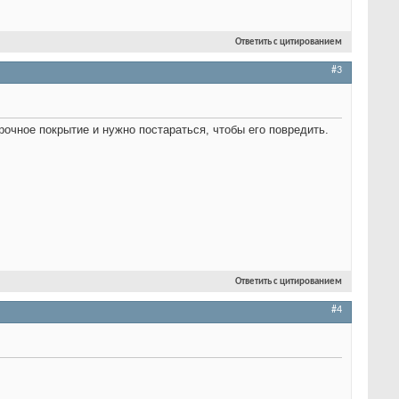
Ответить с цитированием
#3
рочное покрытие и нужно постараться, чтобы его повредить.
Ответить с цитированием
#4