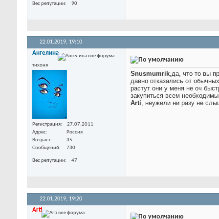
Вес репутации
90
22.01.2019,
19:10
Ангелина
тихоня
Snusmumrik
,да, что то вы 
давно отказались от обычных
растут они у меня не оч быст
закупиться всем необходимым
Arti
, неужели ни разу не слы
Регистрация
27.07.2011
Адрес
Россия
Возраст
35
Сообщений
730
Вес репутации
47
22.01.2019,
19:20
Arti