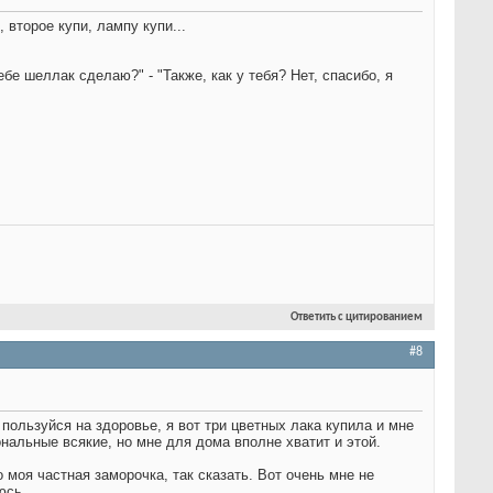
 второе купи, лампу купи...
ебе шеллак сделаю?" - "Также, как у тебя? Нет, спасибо, я
Ответить с цитированием
#8
 пользуйся на здоровье, я вот три цветных лака купила и мне
нальные всякие, но мне для дома вполне хватит и этой.
 моя частная заморочка, так сказать. Вот очень мне не
уюсь