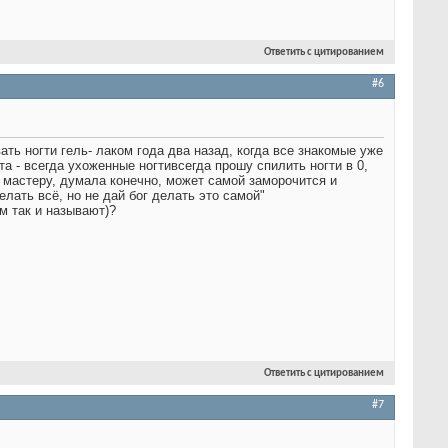
Ответить с цитированием
#6
ть ногти гель- лаком года два назад, когда все знакомые уже
та - всегда ухоженные ногти
всегда прошу спилить ногти в 0,
 мастеру, думала конечно, может самой заморочится и
лать всё, но не дай бог делать это самой"
м так и называют)?
Ответить с цитированием
#7