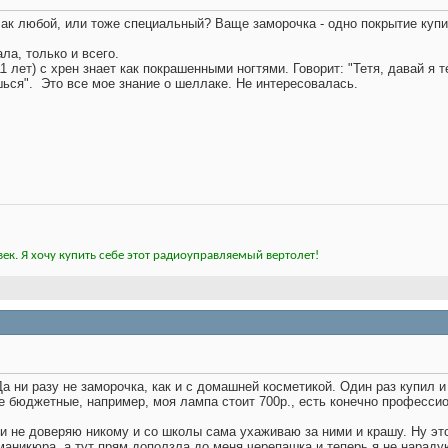
 лак любой, или тоже специальный? Ваще заморочка - одно покрытие купи,
ла, только и всего.
 лет) с хрен знает как покрашенными ногтями. Говорит: "Тетя, давай я т
шься".
Это все мое знание о шеллаке. Не интересовалась.
ек. Я хочу купить себе этот радиоуправляемый вертолет!
а ни разу не заморочка, как и с домашней косметикой. Один раз купил и
не бюджетные, например, моя лампа стоит 700р., есть конечно профессио
гти не доверяю никому и со школы сама ухаживаю за ними и крашу. Ну это
маникюра, а тут прям доползла до меня черепашка и теперь я не нарад