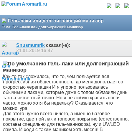
Гель-лаки или долгоиграющий маникюр
Тема:
Гель-лаки или долгоиграющий маникюр
Snusmumrik
сказал(-а):
21.01.2019
16:47
Гель-лаки или долгоиграющий
маникюр
Как-то так сложилось, что то, чем пользуется вся
прогрессивная общественность, до меня доползает со
скоростью черепашки
И я упорно пользовалась
обычными лаками, которые даже с топом облазили день
так на четвёртый точно. Но я не люблю красить ногти
часто, можно хотя бы недельку? Оказывается, что
можно, ура!
Для этого нужно всего ничего, а именно базовое
покрытие, цветной лак и топовое покрытие (естественно,
составы специльно для гель-маникюра), ну и UV/LED
лампа. И ходи с таким маником хоть месяц! В