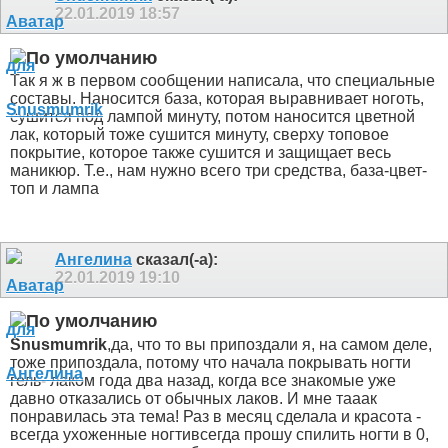
22.01.2019
18:57
Так я ж в первом сообщении написала, что специальные
составы. Наносится база, которая выравнивает ноготь,
сушится под лампой минуту, потом наносится цветной
лак, который тоже сушится минуту, сверху топовое
покрытие, которое также сушится и защищает весь
маникюр. Т.е., нам нужно всего три средства, база-цвет-
топ и лампа
Ангелина
сказал(-а):
22.01.2019
19:10
Snusmumrik
,да, что то вы припоздали
я, на самом деле,
тоже припоздала, потому что начала покрывать ногти
гель- лаком года два назад, когда все знакомые уже
давно отказались от обычных лаков. И мне тааак
понравилась эта тема! Раз в месяц сделала и красота -
всегда ухоженные ногти
всегда прошу спилить ногти в 0,