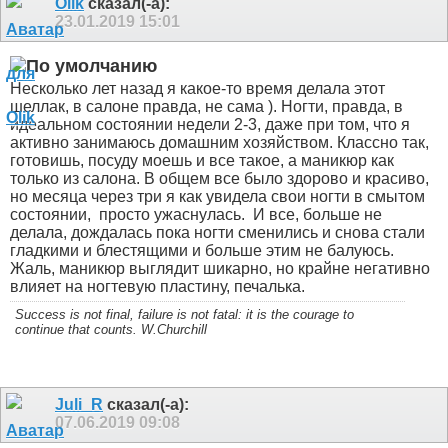
Olik
сказал(-а):
23.01.2019
15:01
Несколько лет назад я какое-то время делала этот
шеллак, в салоне правда, не сама ). Ногти, правда, в
идеальном состоянии недели 2-3, даже при том, что я
активно занимаюсь домашним хозяйством. Классно так,
готовишь, посуду моешь и все такое, а маникюр как
только из салона. В общем все было здорово и красиво,
но месяца через три я как увидела свои ногти в смытом
состоянии,
просто ужаснулась.
И все, больше не
делала, дождалась пока ногти сменились и снова стали
гладкими и блестящими и больше этим не балуюсь.
Жаль, маникюр выглядит шикарно, но крайне негативно
влияет на ногтевую пластину, печалька.
Success is not final, failure is not fatal: it is the courage to
continue that counts. W.Churchill
Juli_R
сказал(-а):
07.06.2019
09:08