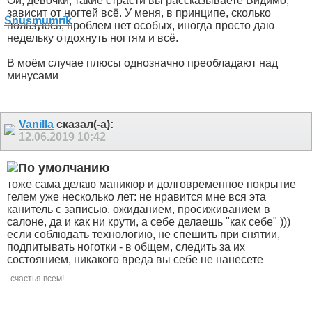
Ой, девочки, такие страсти вы рассказываете
Видимо,
зависит от ногтей всё. У меня, в принципе, сколько
пользуюсь, проблем нет особых, иногда просто даю
недельку отдохнуть ногтям и всё.
В моём случае плюсы однозначно преобладают над
минусами
Vanilla
сказал(-а):
12.06.2019
10:42
тоже сама делаю маникюр и долговременное покрытие
гелем уже несколько лет: не нравится мне вся эта
канитель с записью, ожиданием, просиживанием в
салоне, да и как ни крути, а себе делаешь "как себе" )))
если соблюдать технологию, не спешить при снятии,
подпитывать ноготки - в общем, следить за их
состоянием, никакого вреда вы себе не нанесете
счастья всем!