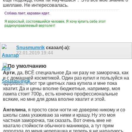
шеллаке. Не интересовалась.
Собака лает, караван идет.
Я взрослый, состоявшийся человек. Я хочу купить себе этот
радиоуправляемый вертолет!
Snusmumrik
сказал(-а):
22.01.2019
19:44
Арти
, да, ВСЁ специальное
Да ни разу не заморочка, как
и с домашней косметикой. Один раз купил и пользуйся на
здоровье, я вот три цветных лака купила и мне пока
хватит. Да и цены вполне бюджетные, например, моя
лампа стоит 700р., есть конечно профессиональные
всякие, но мне для дома вполне хватит и этой.
Ангелина
, я просто свои ногти не доверяю никому и со
школы сама ухаживаю за ними и крашу. Ну это моя
частная заморочка, так сказать. Вот очень мне не
хватало стойкости обычного маникюра, а тут прям
доползла до меня черепашка и теперь я не нарадуюсь