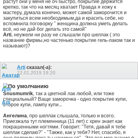
растут они у меня не оч быстро, покрытие держится
крепко, так что на месяц хватает
Правда я хожу к
мастеру, думала конечно, может самой заморочится и
закупиться всем необходимым,да и красить себе, но
вспомнила поговорку " женщина должна уметь делать
всё, но не дай бог делать это самой"
Arti
, неужели ни разу не слышали про шеллак ( это
название фирмы,но частенько покрытие гель-лаком так и
называют)?
Arti
сказал(-а):
22.01.2019
19:20
Snusmumrik
, так а цветной лак любой, или тоже
специальный? Ваще заморочка - одно покрытие купи,
второе купи, лампу купи...
Ангелина
, про шеллак слышала, только и всего.
Приезжала тут племянница (11 лет) с хрен знает как
покрашенными ногтями. Говорит: "Тетя, давай я тебе
шеллак сделаю?" - "Также, как у тебя? Нет, спасибо, я
еще подожду, пока ты научишься".
Это все мое знание о