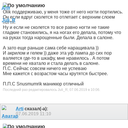
Olik поддерживаю, у меня тоже от него ногти портились.
Он если вдруг сколется то отлетает с верхним слоем
ногтя.
Ну и если не сколется то все равно ногти не такие
гладкие становились, я на ногах его делала, потому что
на руках тогда нарощенные были. Делала в салоне.
А зато еще раньше сама себе наращивала
))
И акрилом и гелем
)) даже эта уф лампа до сих пор
валяется где-то в шкафу, мне нравилось . А потом
времени не хватало и стала делать в салоне.
П.С. Сейчас совсем ничего не успеваю
Мне кажется с возрастом часы крутятся быстрее.
П.П.С Snusmumrik маникюр отличный
Последний раз редактировалось Juli_R; 07.06.2019 в
10:06
.
Arti
сказал(-а):
07.06.2019
11:10