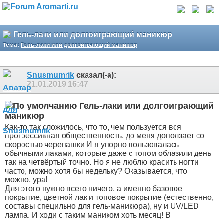
Гель-лаки или долгоиграющий маникюр
Тема:
Гель-лаки или долгоиграющий маникюр
Snusmumrik
сказал(-а):
21.01.2019
16:47
Гель-лаки или долгоиграющий
маникюр
Как-то так сложилось, что то, чем пользуется вся
прогрессивная общественность, до меня доползает со
скоростью черепашки
И я упорно пользовалась
обычными лаками, которые даже с топом облазили день
так на четвёртый точно. Но я не люблю красить ногти
часто, можно хотя бы недельку? Оказывается, что
можно, ура!
Для этого нужно всего ничего, а именно базовое
покрытие, цветной лак и топовое покрытие (естественно,
составы специльно для гель-маникюра), ну и UV/LED
лампа. И ходи с таким маником хоть месяц! В