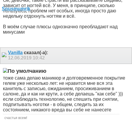
Ой, девочки, такие страсти вы рассказываете
Видимо,
зависит от ногтей всё. У меня, в принципе, сколько
пользуюсь, проблем нет особых, иногда просто даю
недельку отдохнуть ногтям и всё.
В моём случае плюсы однозначно преобладают над
минусами
Vanilla
сказал(-а):
12.06.2019
10:42
тоже сама делаю маникюр и долговременное покрытие
гелем уже несколько лет: не нравится мне вся эта
канитель с записью, ожиданием, просиживанием в
салоне, да и как ни крути, а себе делаешь "как себе" )))
если соблюдать технологию, не спешить при снятии,
подпитывать ноготки - в общем, следить за их
состоянием, никакого вреда вы себе не нанесете
счастья всем!