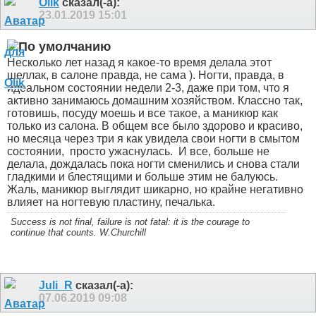
Olik
сказал(-а):
23.01.2019
15:01
Несколько лет назад я какое-то время делала этот
шеллак, в салоне правда, не сама ). Ногти, правда, в
идеальном состоянии недели 2-3, даже при том, что я
активно занимаюсь домашним хозяйством. Классно так,
готовишь, посуду моешь и все такое, а маникюр как
только из салона. В общем все было здорово и красиво,
но месяца через три я как увидела свои ногти в смытом
состоянии,
просто ужаснулась.
И все, больше не
делала, дождалась пока ногти сменились и снова стали
гладкими и блестящими и больше этим не балуюсь.
Жаль, маникюр выглядит шикарно, но крайне негативно
влияет на ногтевую пластину, печалька.
Success is not final, failure is not fatal: it is the courage to
continue that counts. W.Churchill
Juli_R
сказал(-а):
07.06.2019
09:08