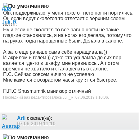
Olik поддерживаю, у меня тоже от него ногти портились.
Он если вдруг сколется то отлетает с верхним слоем
ногтя.
Ну и если не сколется то все равно ногти не такие
гладкие становились, я на ногах его делала, потому что
на руках тогда нарощенные были. Делала в салоне.
А зато еще раньше сама себе наращивала
))
И акрилом и гелем
)) даже эта уф лампа до сих пор
валяется где-то в шкафу, мне нравилось . А потом
времени не хватало и стала делать в салоне.
П.С. Сейчас совсем ничего не успеваю
Мне кажется с возрастом часы крутятся быстрее.
П.П.С Snusmumrik маникюр отличный
Последний раз редактировалось Juli_R; 07.06.2019 в
10:06
.
Arti
сказал(-а):
07.06.2019
11:10