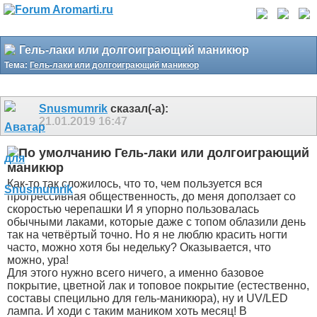
Гель-лаки или долгоиграющий маникюр
Тема:
Гель-лаки или долгоиграющий маникюр
Snusmumrik
сказал(-а):
21.01.2019
16:47
Гель-лаки или долгоиграющий
маникюр
Как-то так сложилось, что то, чем пользуется вся
прогрессивная общественность, до меня доползает со
скоростью черепашки
И я упорно пользовалась
обычными лаками, которые даже с топом облазили день
так на четвёртый точно. Но я не люблю красить ногти
часто, можно хотя бы недельку? Оказывается, что
можно, ура!
Для этого нужно всего ничего, а именно базовое
покрытие, цветной лак и топовое покрытие (естественно,
составы специльно для гель-маникюра), ну и UV/LED
лампа. И ходи с таким маником хоть месяц! В