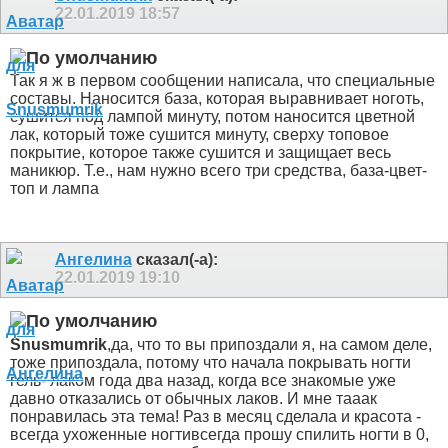
22.01.2019
18:57
Так я ж в первом сообщении написала, что специальные
составы. Наносится база, которая выравнивает ноготь,
сушится под лампой минуту, потом наносится цветной
лак, который тоже сушится минуту, сверху топовое
покрытие, которое также сушится и защищает весь
маникюр. Т.е., нам нужно всего три средства, база-цвет-
топ и лампа
Ангелина
сказал(-а):
22.01.2019
19:10
Snusmumrik
,да, что то вы припоздали
я, на самом деле,
тоже припоздала, потому что начала покрывать ногти
гель- лаком года два назад, когда все знакомые уже
давно отказались от обычных лаков. И мне тааак
понравилась эта тема! Раз в месяц сделала и красота -
всегда ухоженные ногти
всегда прошу спилить ногти в 0,