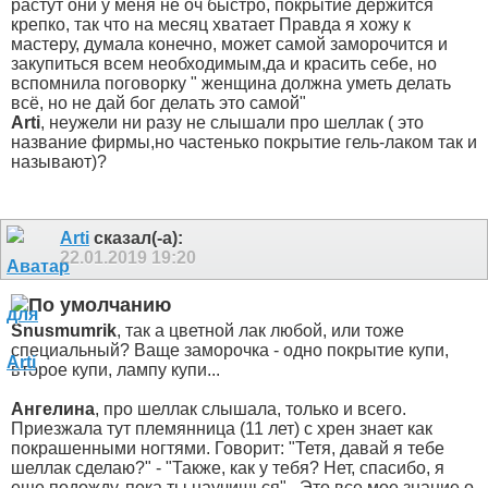
растут они у меня не оч быстро, покрытие держится
крепко, так что на месяц хватает
Правда я хожу к
мастеру, думала конечно, может самой заморочится и
закупиться всем необходимым,да и красить себе, но
вспомнила поговорку " женщина должна уметь делать
всё, но не дай бог делать это самой"
Arti
, неужели ни разу не слышали про шеллак ( это
название фирмы,но частенько покрытие гель-лаком так и
называют)?
Arti
сказал(-а):
22.01.2019
19:20
Snusmumrik
, так а цветной лак любой, или тоже
специальный? Ваще заморочка - одно покрытие купи,
второе купи, лампу купи...
Ангелина
, про шеллак слышала, только и всего.
Приезжала тут племянница (11 лет) с хрен знает как
покрашенными ногтями. Говорит: "Тетя, давай я тебе
шеллак сделаю?" - "Также, как у тебя? Нет, спасибо, я
еще подожду, пока ты научишься".
Это все мое знание о