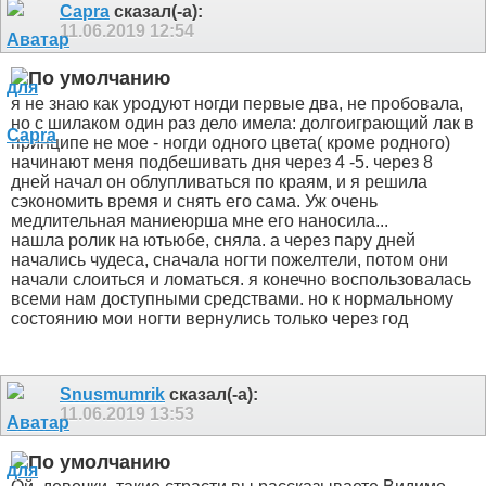
Capra
сказал(-а):
11.06.2019
12:54
я не знаю как уродуют ногди первые два, не пробовала,
но с шилаком один раз дело имела: долгоиграющий лак в
принципе не мое - ногди одного цвета( кроме родного)
начинают меня подбешивать дня через 4 -5. через 8
дней начал он облупливаться по краям, и я решила
сэкономить время и снять его сама. Уж очень
медлительная маниеюрша мне его наносила...
нашла ролик на ютьюбе, сняла. а через пару дней
начались чудеса, сначала ногти пожелтели, потом они
начали слоиться и ломаться. я конечно воспользовалась
всеми нам доступными средствами. но к нормальному
состоянию мои ногти вернулись только через год
Snusmumrik
сказал(-а):
11.06.2019
13:53