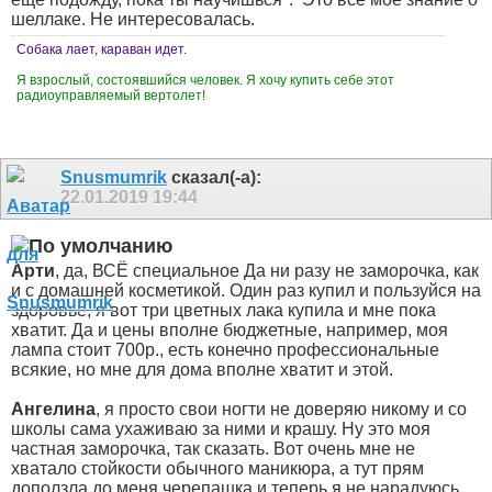
шеллаке. Не интересовалась.
Собака лает, караван идет.
Я взрослый, состоявшийся человек. Я хочу купить себе этот
радиоуправляемый вертолет!
Snusmumrik
сказал(-а):
22.01.2019
19:44
Арти
, да, ВСЁ специальное
Да ни разу не заморочка, как
и с домашней косметикой. Один раз купил и пользуйся на
здоровье, я вот три цветных лака купила и мне пока
хватит. Да и цены вполне бюджетные, например, моя
лампа стоит 700р., есть конечно профессиональные
всякие, но мне для дома вполне хватит и этой.
Ангелина
, я просто свои ногти не доверяю никому и со
школы сама ухаживаю за ними и крашу. Ну это моя
частная заморочка, так сказать. Вот очень мне не
хватало стойкости обычного маникюра, а тут прям
доползла до меня черепашка и теперь я не нарадуюсь