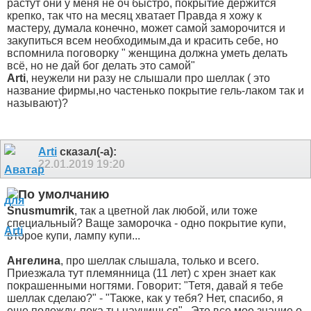
растут они у меня не оч быстро, покрытие держится
крепко, так что на месяц хватает
Правда я хожу к
мастеру, думала конечно, может самой заморочится и
закупиться всем необходимым,да и красить себе, но
вспомнила поговорку " женщина должна уметь делать
всё, но не дай бог делать это самой"
Arti
, неужели ни разу не слышали про шеллак ( это
название фирмы,но частенько покрытие гель-лаком так и
называют)?
Arti
сказал(-а):
22.01.2019
19:20
Snusmumrik
, так а цветной лак любой, или тоже
специальный? Ваще заморочка - одно покрытие купи,
второе купи, лампу купи...
Ангелина
, про шеллак слышала, только и всего.
Приезжала тут племянница (11 лет) с хрен знает как
покрашенными ногтями. Говорит: "Тетя, давай я тебе
шеллак сделаю?" - "Также, как у тебя? Нет, спасибо, я
еще подожду, пока ты научишься".
Это все мое знание о