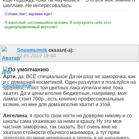
шеллаке. Не интересовалась.
Собака лает, караван идет.
Я взрослый, состоявшийся человек. Я хочу купить себе этот
радиоуправляемый вертолет!
Snusmumrik
сказал(-а):
22.01.2019
19:44
Арти
, да, ВСЁ специальное
Да ни разу не заморочка, как
и с домашней косметикой. Один раз купил и пользуйся на
здоровье, я вот три цветных лака купила и мне пока
хватит. Да и цены вполне бюджетные, например, моя
лампа стоит 700р., есть конечно профессиональные
всякие, но мне для дома вполне хватит и этой.
Ангелина
, я просто свои ногти не доверяю никому и со
школы сама ухаживаю за ними и крашу. Ну это моя
частная заморочка, так сказать. Вот очень мне не
хватало стойкости обычного маникюра, а тут прям
доползла до меня черепашка и теперь я не нарадуюсь