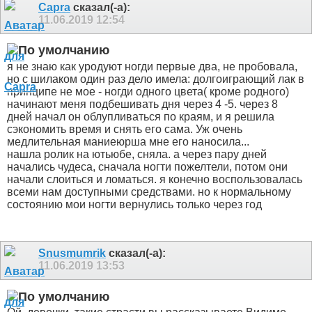
Capra
сказал(-а):
11.06.2019
12:54
я не знаю как уродуют ногди первые два, не пробовала,
но с шилаком один раз дело имела: долгоиграющий лак в
принципе не мое - ногди одного цвета( кроме родного)
начинают меня подбешивать дня через 4 -5. через 8
дней начал он облупливаться по краям, и я решила
сэкономить время и снять его сама. Уж очень
медлительная маниеюрша мне его наносила...
нашла ролик на ютьюбе, сняла. а через пару дней
начались чудеса, сначала ногти пожелтели, потом они
начали слоиться и ломаться. я конечно воспользовалась
всеми нам доступными средствами. но к нормальному
состоянию мои ногти вернулись только через год
Snusmumrik
сказал(-а):
11.06.2019
13:53