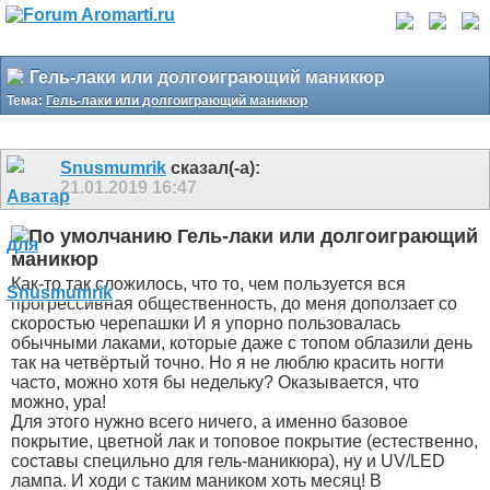
Гель-лаки или долгоиграющий маникюр
Тема:
Гель-лаки или долгоиграющий маникюр
Snusmumrik
сказал(-а):
21.01.2019
16:47
Гель-лаки или долгоиграющий
маникюр
Как-то так сложилось, что то, чем пользуется вся
прогрессивная общественность, до меня доползает со
скоростью черепашки
И я упорно пользовалась
обычными лаками, которые даже с топом облазили день
так на четвёртый точно. Но я не люблю красить ногти
часто, можно хотя бы недельку? Оказывается, что
можно, ура!
Для этого нужно всего ничего, а именно базовое
покрытие, цветной лак и топовое покрытие (естественно,
составы специльно для гель-маникюра), ну и UV/LED
лампа. И ходи с таким маником хоть месяц! В