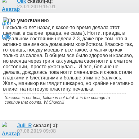
Olik
сказал(-а):
23.01.2019
15:01
Несколько лет назад я какое-то время делала этот
шеллак, в салоне правда, не сама ). Ногти, правда, в
идеальном состоянии недели 2-3, даже при том, что я
активно занимаюсь домашним хозяйством. Классно так,
готовишь, посуду моешь и все такое, а маникюр как
только из салона. В общем все было здорово и красиво,
но месяца через три я как увидела свои ногти в смытом
состоянии,
просто ужаснулась.
И все, больше не
делала, дождалась пока ногти сменились и снова стали
гладкими и блестящими и больше этим не балуюсь.
Жаль, маникюр выглядит шикарно, но крайне негативно
влияет на ногтевую пластину, печалька.
Success is not final, failure is not fatal: it is the courage to
continue that counts. W.Churchill
Juli_R
сказал(-а):
07.06.2019
09:08