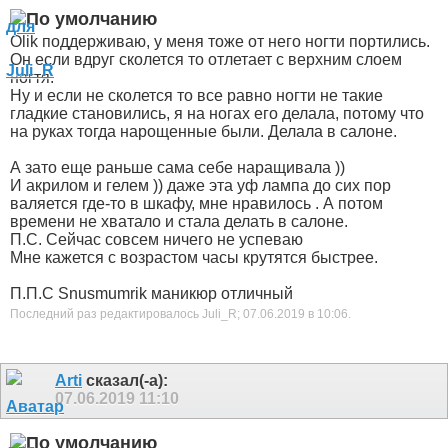
Olik поддерживаю, у меня тоже от него ногти портились.
Он если вдруг сколется то отлетает с верхним слоем
ногтя.
Ну и если не сколется то все равно ногти не такие
гладкие становились, я на ногах его делала, потому что
на руках тогда нарощенные были. Делала в салоне.
А зато еще раньше сама себе наращивала
))
И акрилом и гелем
)) даже эта уф лампа до сих пор
валяется где-то в шкафу, мне нравилось . А потом
времени не хватало и стала делать в салоне.
П.С. Сейчас совсем ничего не успеваю
Мне кажется с возрастом часы крутятся быстрее.
П.П.С Snusmumrik маникюр отличный
Последний раз редактировалось Juli_R; 07.06.2019 в
10:06
.
Arti
сказал(-а):
07.06.2019
11:10