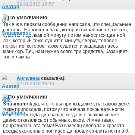
22.01.2019
18:57
Так я ж в первом сообщении написала, что специальные
составы. Наносится база, которая выравнивает ноготь,
сушится под лампой минуту, потом наносится цветной
лак, который тоже сушится минуту, сверху топовое
покрытие, которое также сушится и защищает весь
маникюр. Т.е., нам нужно всего три средства, база-цвет-
топ и лампа
Ангелина
сказал(-а):
22.01.2019
19:10
Snusmumrik
,да, что то вы припоздали
я, на самом деле,
тоже припоздала, потому что начала покрывать ногти
гель- лаком года два назад, когда все знакомые уже
давно отказались от обычных лаков. И мне тааак
понравилась эта тема! Раз в месяц сделала и красота -
всегда ухоженные ногти
всегда прошу спилить ногти в 0,