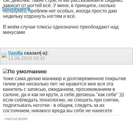
Ой, девочки, такие страсти вы рассказываете
Видимо,
зависит от ногтей всё. У меня, в принципе, сколько
пользуюсь, проблем нет особых, иногда просто даю
недельку отдохнуть ногтям и всё.
В моём случае плюсы однозначно преобладают над
минусами
Vanilla
сказал(-а):
12.06.2019
10:42
тоже сама делаю маникюр и долговременное покрытие
гелем уже несколько лет: не нравится мне вся эта
канитель с записью, ожиданием, просиживанием в
салоне, да и как ни крути, а себе делаешь "как себе" )))
если соблюдать технологию, не спешить при снятии,
подпитывать ноготки - в общем, следить за их
состоянием, никакого вреда вы себе не нанесете
счастья всем!