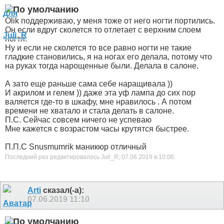
Olik поддерживаю, у меня тоже от него ногти портились.
Он если вдруг сколется то отлетает с верхним слоем
ногтя.
Ну и если не сколется то все равно ногти не такие
гладкие становились, я на ногах его делала, потому что
на руках тогда нарощенные были. Делала в салоне.
А зато еще раньше сама себе наращивала
))
И акрилом и гелем
)) даже эта уф лампа до сих пор
валяется где-то в шкафу, мне нравилось . А потом
времени не хватало и стала делать в салоне.
П.С. Сейчас совсем ничего не успеваю
Мне кажется с возрастом часы крутятся быстрее.
П.П.С Snusmumrik маникюр отличный
Последний раз редактировалось Juli_R; 07.06.2019 в
10:06
.
Arti
сказал(-а):
07.06.2019
11:10