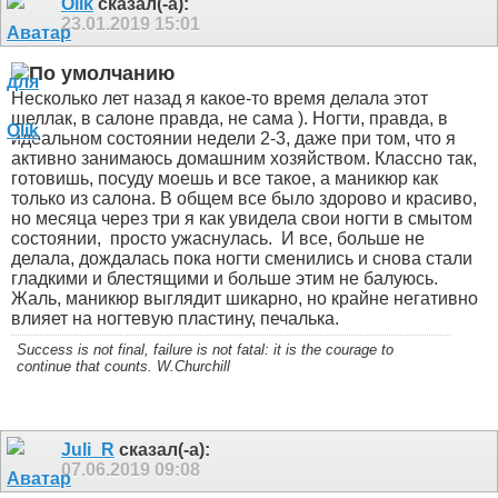
Olik
сказал(-а):
23.01.2019
15:01
Несколько лет назад я какое-то время делала этот
шеллак, в салоне правда, не сама ). Ногти, правда, в
идеальном состоянии недели 2-3, даже при том, что я
активно занимаюсь домашним хозяйством. Классно так,
готовишь, посуду моешь и все такое, а маникюр как
только из салона. В общем все было здорово и красиво,
но месяца через три я как увидела свои ногти в смытом
состоянии,
просто ужаснулась.
И все, больше не
делала, дождалась пока ногти сменились и снова стали
гладкими и блестящими и больше этим не балуюсь.
Жаль, маникюр выглядит шикарно, но крайне негативно
влияет на ногтевую пластину, печалька.
Success is not final, failure is not fatal: it is the courage to
continue that counts. W.Churchill
Juli_R
сказал(-а):
07.06.2019
09:08