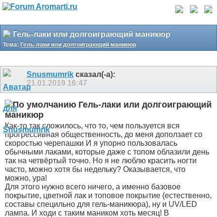
Гель-лаки или долгоиграющий маникюр
Тема:
Гель-лаки или долгоиграющий маникюр
Snusmumrik
сказал(-а):
21.01.2019
16:47
Гель-лаки или долгоиграющий
маникюр
Как-то так сложилось, что то, чем пользуется вся
прогрессивная общественность, до меня доползает со
скоростью черепашки
И я упорно пользовалась
обычными лаками, которые даже с топом облазили день
так на четвёртый точно. Но я не люблю красить ногти
часто, можно хотя бы недельку? Оказывается, что
можно, ура!
Для этого нужно всего ничего, а именно базовое
покрытие, цветной лак и топовое покрытие (естественно,
составы специльно для гель-маникюра), ну и UV/LED
лампа. И ходи с таким маником хоть месяц! В