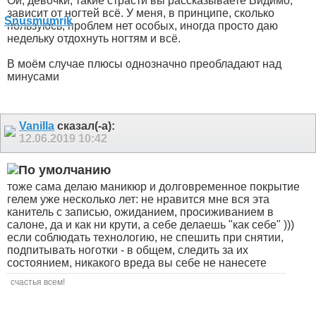
Ой, девочки, такие страсти вы рассказываете
Видимо,
зависит от ногтей всё. У меня, в принципе, сколько
пользуюсь, проблем нет особых, иногда просто даю
недельку отдохнуть ногтям и всё.
В моём случае плюсы однозначно преобладают над
минусами
Vanilla
сказал(-а):
12.06.2019
10:42
тоже сама делаю маникюр и долговременное покрытие
гелем уже несколько лет: не нравится мне вся эта
канитель с записью, ожиданием, просиживанием в
салоне, да и как ни крути, а себе делаешь "как себе" )))
если соблюдать технологию, не спешить при снятии,
подпитывать ноготки - в общем, следить за их
состоянием, никакого вреда вы себе не нанесете
счастья всем!