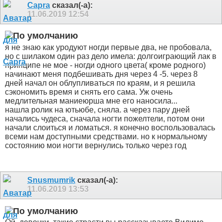
Capra
сказал(-а):
11.06.2019
12:54
я не знаю как уродуют ногди первые два, не пробовала,
но с шилаком один раз дело имела: долгоиграющий лак в
принципе не мое - ногди одного цвета( кроме родного)
начинают меня подбешивать дня через 4 -5. через 8
дней начал он облупливаться по краям, и я решила
сэкономить время и снять его сама. Уж очень
медлительная маниеюрша мне его наносила...
нашла ролик на ютьюбе, сняла. а через пару дней
начались чудеса, сначала ногти пожелтели, потом они
начали слоиться и ломаться. я конечно воспользовалась
всеми нам доступными средствами. но к нормальному
состоянию мои ногти вернулись только через год
Snusmumrik
сказал(-а):
11.06.2019
13:53