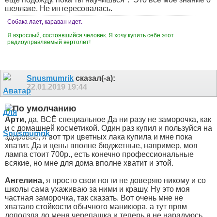
шеллаке. Не интересовалась.
Собака лает, караван идет.
Я взрослый, состоявшийся человек. Я хочу купить себе этот
радиоуправляемый вертолет!
Snusmumrik
сказал(-а):
22.01.2019
19:44
Арти
, да, ВСЁ специальное
Да ни разу не заморочка, как
и с домашней косметикой. Один раз купил и пользуйся на
здоровье, я вот три цветных лака купила и мне пока
хватит. Да и цены вполне бюджетные, например, моя
лампа стоит 700р., есть конечно профессиональные
всякие, но мне для дома вполне хватит и этой.
Ангелина
, я просто свои ногти не доверяю никому и со
школы сама ухаживаю за ними и крашу. Ну это моя
частная заморочка, так сказать. Вот очень мне не
хватало стойкости обычного маникюра, а тут прям
доползла до меня черепашка и теперь я не нарадуюсь