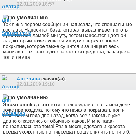
22.01.2019
18:57
Так я ж в первом сообщении написала, что специальные
составы. Наносится база, которая выравнивает ноготь,
сушится под лампой минуту, потом наносится цветной
лак, который тоже сушится минуту, сверху топовое
покрытие, которое также сушится и защищает весь
маникюр. Т.е., нам нужно всего три средства, база-цвет-
топ и лампа
Ангелина
сказал(-а):
22.01.2019
19:10
Snusmumrik
,да, что то вы припоздали
я, на самом деле,
тоже припоздала, потому что начала покрывать ногти
гель- лаком года два назад, когда все знакомые уже
давно отказались от обычных лаков. И мне тааак
понравилась эта тема! Раз в месяц сделала и красота -
всегда ухоженные ногти
всегда прошу спилить ногти в 0,