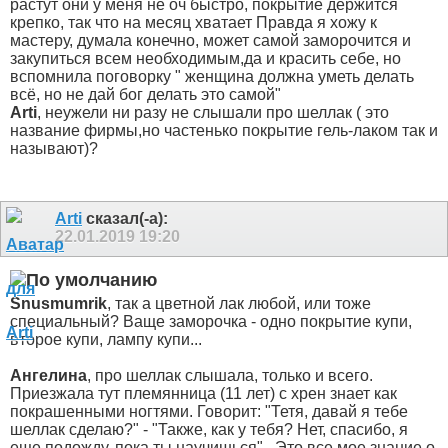
растут они у меня не оч быстро, покрытие держится
крепко, так что на месяц хватает
Правда я хожу к
мастеру, думала конечно, может самой заморочится и
закупиться всем необходимым,да и красить себе, но
вспомнила поговорку " женщина должна уметь делать
всё, но не дай бог делать это самой"
Arti
, неужели ни разу не слышали про шеллак ( это
название фирмы,но частенько покрытие гель-лаком так и
называют)?
Arti
сказал(-а):
22.01.2019
19:20
Snusmumrik
, так а цветной лак любой, или тоже
специальный? Ваще заморочка - одно покрытие купи,
второе купи, лампу купи...
Ангелина
, про шеллак слышала, только и всего.
Приезжала тут племянница (11 лет) с хрен знает как
покрашенными ногтями. Говорит: "Тетя, давай я тебе
шеллак сделаю?" - "Также, как у тебя? Нет, спасибо, я
еще подожду, пока ты научишься".
Это все мое знание о