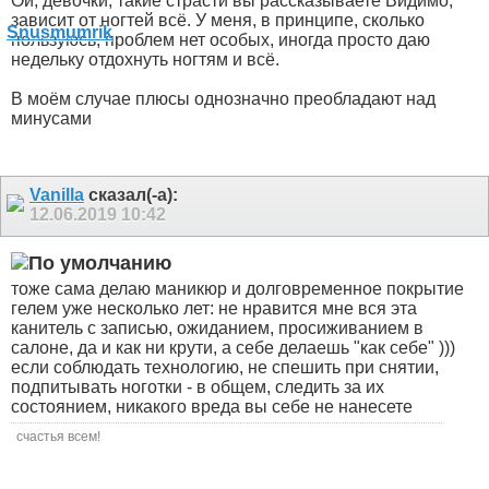
Ой, девочки, такие страсти вы рассказываете
Видимо,
зависит от ногтей всё. У меня, в принципе, сколько
пользуюсь, проблем нет особых, иногда просто даю
недельку отдохнуть ногтям и всё.
В моём случае плюсы однозначно преобладают над
минусами
Vanilla
сказал(-а):
12.06.2019
10:42
тоже сама делаю маникюр и долговременное покрытие
гелем уже несколько лет: не нравится мне вся эта
канитель с записью, ожиданием, просиживанием в
салоне, да и как ни крути, а себе делаешь "как себе" )))
если соблюдать технологию, не спешить при снятии,
подпитывать ноготки - в общем, следить за их
состоянием, никакого вреда вы себе не нанесете
счастья всем!