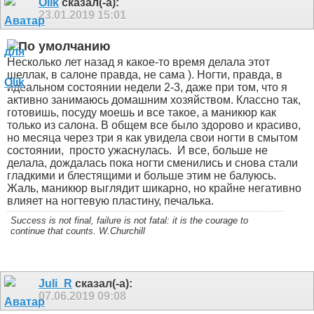
Olik
сказал(-а):
23.01.2019
15:01
Несколько лет назад я какое-то время делала этот
шеллак, в салоне правда, не сама ). Ногти, правда, в
идеальном состоянии недели 2-3, даже при том, что я
активно занимаюсь домашним хозяйством. Классно так,
готовишь, посуду моешь и все такое, а маникюр как
только из салона. В общем все было здорово и красиво,
но месяца через три я как увидела свои ногти в смытом
состоянии,
просто ужаснулась.
И все, больше не
делала, дождалась пока ногти сменились и снова стали
гладкими и блестящими и больше этим не балуюсь.
Жаль, маникюр выглядит шикарно, но крайне негативно
влияет на ногтевую пластину, печалька.
Success is not final, failure is not fatal: it is the courage to
continue that counts. W.Churchill
Juli_R
сказал(-а):
07.06.2019
09:08