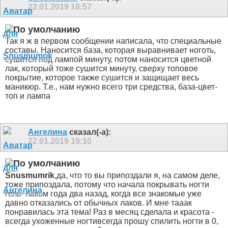
22.01.2019
18:57
Так я ж в первом сообщении написала, что специальные
составы. Наносится база, которая выравнивает ноготь,
сушится под лампой минуту, потом наносится цветной
лак, который тоже сушится минуту, сверху топовое
покрытие, которое также сушится и защищает весь
маникюр. Т.е., нам нужно всего три средства, база-цвет-
топ и лампа
Ангелина
сказал(-а):
22.01.2019
19:10
Snusmumrik
,да, что то вы припоздали
я, на самом деле,
тоже припоздала, потому что начала покрывать ногти
гель- лаком года два назад, когда все знакомые уже
давно отказались от обычных лаков. И мне тааак
понравилась эта тема! Раз в месяц сделала и красота -
всегда ухоженные ногти
всегда прошу спилить ногти в 0,