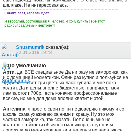
шеллаке. Не интересовалась.
Собака лает, караван идет.
Я взрослый, состоявшийся человек. Я хочу купить себе этот
радиоуправляемый вертолет!
Snusmumrik
сказал(-а):
22.01.2019
19:44
Арти
, да, ВСЁ специальное
Да ни разу не заморочка, как
и с домашней косметикой. Один раз купил и пользуйся на
здоровье, я вот три цветных лака купила и мне пока
хватит. Да и цены вполне бюджетные, например, моя
лампа стоит 700р., есть конечно профессиональные
всякие, но мне для дома вполне хватит и этой.
Ангелина
, я просто свои ногти не доверяю никому и со
школы сама ухаживаю за ними и крашу. Ну это моя
частная заморочка, так сказать. Вот очень мне не
хватало стойкости обычного маникюра, а тут прям
доползла до меня черепашка и теперь я не нарадуюсь