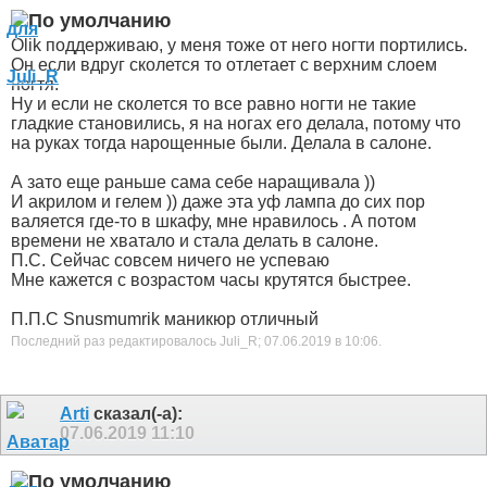
Olik поддерживаю, у меня тоже от него ногти портились.
Он если вдруг сколется то отлетает с верхним слоем
ногтя.
Ну и если не сколется то все равно ногти не такие
гладкие становились, я на ногах его делала, потому что
на руках тогда нарощенные были. Делала в салоне.
А зато еще раньше сама себе наращивала
))
И акрилом и гелем
)) даже эта уф лампа до сих пор
валяется где-то в шкафу, мне нравилось . А потом
времени не хватало и стала делать в салоне.
П.С. Сейчас совсем ничего не успеваю
Мне кажется с возрастом часы крутятся быстрее.
П.П.С Snusmumrik маникюр отличный
Последний раз редактировалось Juli_R; 07.06.2019 в
10:06
.
Arti
сказал(-а):
07.06.2019
11:10