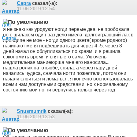
Capra
сказал(-а):
11.06.2019
12:54
я не знаю как уродуют ногди первые два, не пробовала,
но с шилаком один раз дело имела: долгоиграющий лак в
принципе не мое - ногди одного цвета( кроме родного)
начинают меня подбешивать дня через 4 -5. через 8
дней начал он облупливаться по краям, и я решила
сэкономить время и снять его сама. Уж очень
медлительная маниеюрша мне его наносила...
нашла ролик на ютьюбе, сняла. а через пару дней
начались чудеса, сначала ногти пожелтели, потом они
начали слоиться и ломаться. я конечно воспользовалась
всеми нам доступными средствами. но к нормальному
состоянию мои ногти вернулись только через год
Snusmumrik
сказал(-а):
11.06.2019
13:53