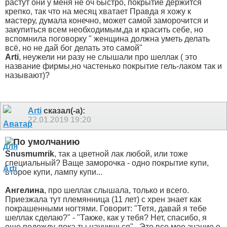
растут они у меня не оч быстро, покрытие держится
крепко, так что на месяц хватает
Правда я хожу к
мастеру, думала конечно, может самой заморочится и
закупиться всем необходимым,да и красить себе, но
вспомнила поговорку " женщина должна уметь делать
всё, но не дай бог делать это самой"
Arti
, неужели ни разу не слышали про шеллак ( это
название фирмы,но частенько покрытие гель-лаком так и
называют)?
Arti
сказал(-а):
22.01.2019
19:20
Snusmumrik
, так а цветной лак любой, или тоже
специальный? Ваще заморочка - одно покрытие купи,
второе купи, лампу купи...
Ангелина
, про шеллак слышала, только и всего.
Приезжала тут племянница (11 лет) с хрен знает как
покрашенными ногтями. Говорит: "Тетя, давай я тебе
шеллак сделаю?" - "Также, как у тебя? Нет, спасибо, я
еще подожду, пока ты научишься".
Это все мое знание о