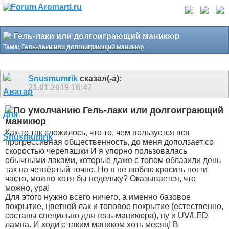
Гель-лаки или долгоиграющий маникюр
Тема:
Гель-лаки или долгоиграющий маникюр
Snusmumrik
сказал(-а):
21.01.2019
16:47
Гель-лаки или долгоиграющий
маникюр
Как-то так сложилось, что то, чем пользуется вся
прогрессивная общественность, до меня доползает со
скоростью черепашки
И я упорно пользовалась
обычными лаками, которые даже с топом облазили день
так на четвёртый точно. Но я не люблю красить ногти
часто, можно хотя бы недельку? Оказывается, что
можно, ура!
Для этого нужно всего ничего, а именно базовое
покрытие, цветной лак и топовое покрытие (естественно,
составы специльно для гель-маникюра), ну и UV/LED
лампа. И ходи с таким маником хоть месяц! В