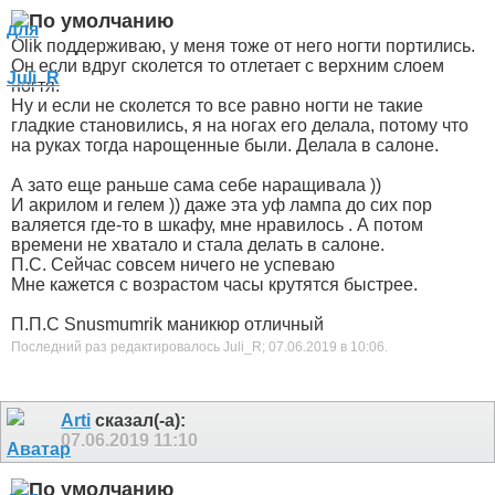
Olik поддерживаю, у меня тоже от него ногти портились.
Он если вдруг сколется то отлетает с верхним слоем
ногтя.
Ну и если не сколется то все равно ногти не такие
гладкие становились, я на ногах его делала, потому что
на руках тогда нарощенные были. Делала в салоне.
А зато еще раньше сама себе наращивала
))
И акрилом и гелем
)) даже эта уф лампа до сих пор
валяется где-то в шкафу, мне нравилось . А потом
времени не хватало и стала делать в салоне.
П.С. Сейчас совсем ничего не успеваю
Мне кажется с возрастом часы крутятся быстрее.
П.П.С Snusmumrik маникюр отличный
Последний раз редактировалось Juli_R; 07.06.2019 в
10:06
.
Arti
сказал(-а):
07.06.2019
11:10