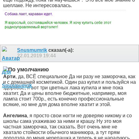
шеллаке. Не интересовалась.
Собака лает, караван идет.
Я взрослый, состоявшийся человек. Я хочу купить себе этот
радиоуправляемый вертолет!
Snusmumrik
сказал(-а):
22.01.2019
19:44
Арти
, да, ВСЁ специальное
Да ни разу не заморочка, как
и с домашней косметикой. Один раз купил и пользуйся на
здоровье, я вот три цветных лака купила и мне пока
хватит. Да и цены вполне бюджетные, например, моя
лампа стоит 700р., есть конечно профессиональные
всякие, но мне для дома вполне хватит и этой.
Ангелина
, я просто свои ногти не доверяю никому и со
школы сама ухаживаю за ними и крашу. Ну это моя
частная заморочка, так сказать. Вот очень мне не
хватало стойкости обычного маникюра, а тут прям
доползла до меня черепашка и теперь я не нарадуюсь