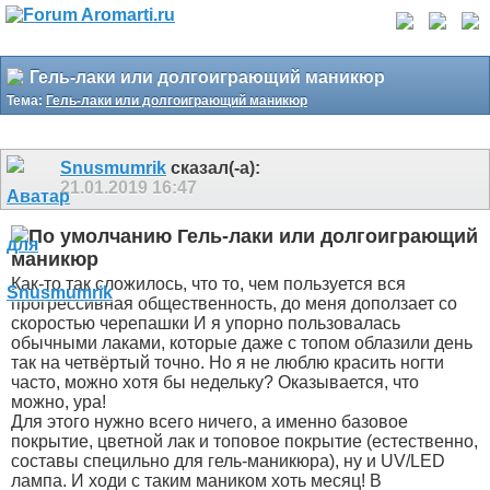
Гель-лаки или долгоиграющий маникюр
Тема:
Гель-лаки или долгоиграющий маникюр
Snusmumrik
сказал(-а):
21.01.2019
16:47
Гель-лаки или долгоиграющий
маникюр
Как-то так сложилось, что то, чем пользуется вся
прогрессивная общественность, до меня доползает со
скоростью черепашки
И я упорно пользовалась
обычными лаками, которые даже с топом облазили день
так на четвёртый точно. Но я не люблю красить ногти
часто, можно хотя бы недельку? Оказывается, что
можно, ура!
Для этого нужно всего ничего, а именно базовое
покрытие, цветной лак и топовое покрытие (естественно,
составы специльно для гель-маникюра), ну и UV/LED
лампа. И ходи с таким маником хоть месяц! В