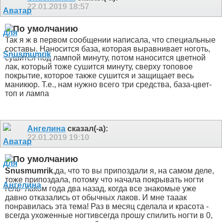
22.01.2019
18:57
Так я ж в первом сообщении написала, что специальные
составы. Наносится база, которая выравнивает ноготь,
сушится под лампой минуту, потом наносится цветной
лак, который тоже сушится минуту, сверху топовое
покрытие, которое также сушится и защищает весь
маникюр. Т.е., нам нужно всего три средства, база-цвет-
топ и лампа
Ангелина
сказал(-а):
22.01.2019
19:10
Snusmumrik
,да, что то вы припоздали
я, на самом деле,
тоже припоздала, потому что начала покрывать ногти
гель- лаком года два назад, когда все знакомые уже
давно отказались от обычных лаков. И мне тааак
понравилась эта тема! Раз в месяц сделала и красота -
всегда ухоженные ногти
всегда прошу спилить ногти в 0,