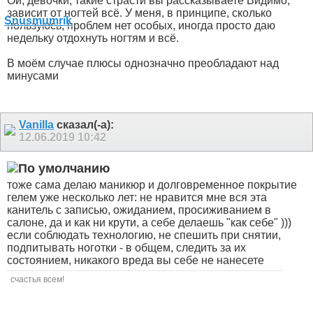
Ой, девочки, такие страсти вы рассказываете
Видимо,
зависит от ногтей всё. У меня, в принципе, сколько
пользуюсь, проблем нет особых, иногда просто даю
недельку отдохнуть ногтям и всё.
В моём случае плюсы однозначно преобладают над
минусами
Vanilla
сказал(-а):
12.06.2019
10:42
тоже сама делаю маникюр и долговременное покрытие
гелем уже несколько лет: не нравится мне вся эта
канитель с записью, ожиданием, просиживанием в
салоне, да и как ни крути, а себе делаешь "как себе" )))
если соблюдать технологию, не спешить при снятии,
подпитывать ноготки - в общем, следить за их
состоянием, никакого вреда вы себе не нанесете
счастья всем!