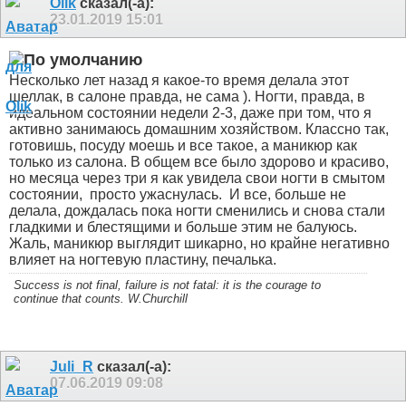
Olik
сказал(-а):
23.01.2019
15:01
Несколько лет назад я какое-то время делала этот
шеллак, в салоне правда, не сама ). Ногти, правда, в
идеальном состоянии недели 2-3, даже при том, что я
активно занимаюсь домашним хозяйством. Классно так,
готовишь, посуду моешь и все такое, а маникюр как
только из салона. В общем все было здорово и красиво,
но месяца через три я как увидела свои ногти в смытом
состоянии,
просто ужаснулась.
И все, больше не
делала, дождалась пока ногти сменились и снова стали
гладкими и блестящими и больше этим не балуюсь.
Жаль, маникюр выглядит шикарно, но крайне негативно
влияет на ногтевую пластину, печалька.
Success is not final, failure is not fatal: it is the courage to
continue that counts. W.Churchill
Juli_R
сказал(-а):
07.06.2019
09:08