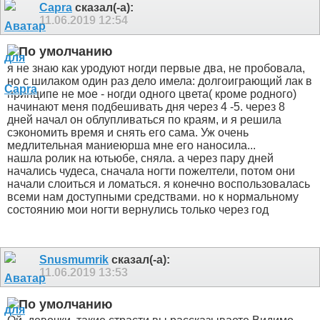
Capra
сказал(-а):
11.06.2019
12:54
я не знаю как уродуют ногди первые два, не пробовала,
но с шилаком один раз дело имела: долгоиграющий лак в
принципе не мое - ногди одного цвета( кроме родного)
начинают меня подбешивать дня через 4 -5. через 8
дней начал он облупливаться по краям, и я решила
сэкономить время и снять его сама. Уж очень
медлительная маниеюрша мне его наносила...
нашла ролик на ютьюбе, сняла. а через пару дней
начались чудеса, сначала ногти пожелтели, потом они
начали слоиться и ломаться. я конечно воспользовалась
всеми нам доступными средствами. но к нормальному
состоянию мои ногти вернулись только через год
Snusmumrik
сказал(-а):
11.06.2019
13:53