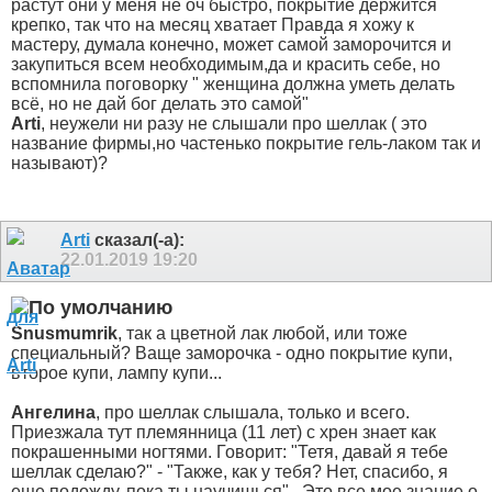
растут они у меня не оч быстро, покрытие держится
крепко, так что на месяц хватает
Правда я хожу к
мастеру, думала конечно, может самой заморочится и
закупиться всем необходимым,да и красить себе, но
вспомнила поговорку " женщина должна уметь делать
всё, но не дай бог делать это самой"
Arti
, неужели ни разу не слышали про шеллак ( это
название фирмы,но частенько покрытие гель-лаком так и
называют)?
Arti
сказал(-а):
22.01.2019
19:20
Snusmumrik
, так а цветной лак любой, или тоже
специальный? Ваще заморочка - одно покрытие купи,
второе купи, лампу купи...
Ангелина
, про шеллак слышала, только и всего.
Приезжала тут племянница (11 лет) с хрен знает как
покрашенными ногтями. Говорит: "Тетя, давай я тебе
шеллак сделаю?" - "Также, как у тебя? Нет, спасибо, я
еще подожду, пока ты научишься".
Это все мое знание о