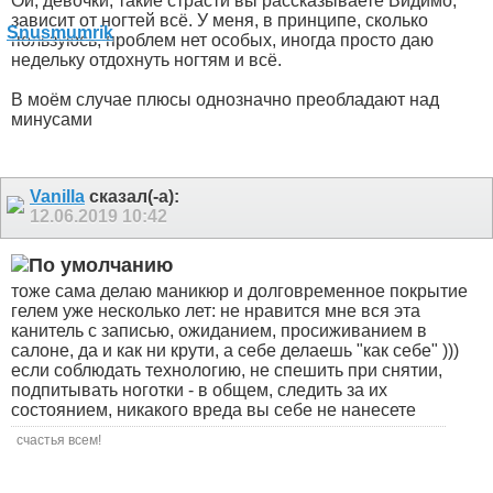
Ой, девочки, такие страсти вы рассказываете
Видимо,
зависит от ногтей всё. У меня, в принципе, сколько
пользуюсь, проблем нет особых, иногда просто даю
недельку отдохнуть ногтям и всё.
В моём случае плюсы однозначно преобладают над
минусами
Vanilla
сказал(-а):
12.06.2019
10:42
тоже сама делаю маникюр и долговременное покрытие
гелем уже несколько лет: не нравится мне вся эта
канитель с записью, ожиданием, просиживанием в
салоне, да и как ни крути, а себе делаешь "как себе" )))
если соблюдать технологию, не спешить при снятии,
подпитывать ноготки - в общем, следить за их
состоянием, никакого вреда вы себе не нанесете
счастья всем!