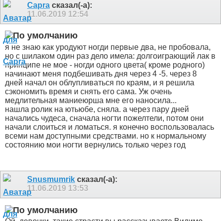
Capra
сказал(-а):
11.06.2019
12:54
я не знаю как уродуют ногди первые два, не пробовала,
но с шилаком один раз дело имела: долгоиграющий лак в
принципе не мое - ногди одного цвета( кроме родного)
начинают меня подбешивать дня через 4 -5. через 8
дней начал он облупливаться по краям, и я решила
сэкономить время и снять его сама. Уж очень
медлительная маниеюрша мне его наносила...
нашла ролик на ютьюбе, сняла. а через пару дней
начались чудеса, сначала ногти пожелтели, потом они
начали слоиться и ломаться. я конечно воспользовалась
всеми нам доступными средствами. но к нормальному
состоянию мои ногти вернулись только через год
Snusmumrik
сказал(-а):
11.06.2019
13:53