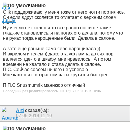
Olik поддерживаю, у меня тоже от него ногти портились.
Он если вдруг сколется то отлетает с верхним слоем
ногтя.
Ну и если не сколется то все равно ногти не такие
гладкие становились, я на ногах его делала, потому что
на руках тогда нарощенные были. Делала в салоне.
А зато еще раньше сама себе наращивала
))
И акрилом и гелем
)) даже эта уф лампа до сих пор
валяется где-то в шкафу, мне нравилось . А потом
времени не хватало и стала делать в салоне.
П.С. Сейчас совсем ничего не успеваю
Мне кажется с возрастом часы крутятся быстрее.
П.П.С Snusmumrik маникюр отличный
Последний раз редактировалось Juli_R; 07.06.2019 в
10:06
.
Arti
сказал(-а):
07.06.2019
11:10