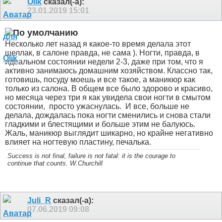
Olik
сказал(-а):
23.01.2019
15:01
Несколько лет назад я какое-то время делала этот
шеллак, в салоне правда, не сама ). Ногти, правда, в
идеальном состоянии недели 2-3, даже при том, что я
активно занимаюсь домашним хозяйством. Классно так,
готовишь, посуду моешь и все такое, а маникюр как
только из салона. В общем все было здорово и красиво,
но месяца через три я как увидела свои ногти в смытом
состоянии,
просто ужаснулась.
И все, больше не
делала, дождалась пока ногти сменились и снова стали
гладкими и блестящими и больше этим не балуюсь.
Жаль, маникюр выглядит шикарно, но крайне негативно
влияет на ногтевую пластину, печалька.
Success is not final, failure is not fatal: it is the courage to
continue that counts. W.Churchill
Juli_R
сказал(-а):
07.06.2019
09:08