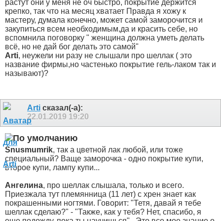
растут они у меня не оч быстро, покрытие держится
крепко, так что на месяц хватает
Правда я хожу к
мастеру, думала конечно, может самой заморочится и
закупиться всем необходимым,да и красить себе, но
вспомнила поговорку " женщина должна уметь делать
всё, но не дай бог делать это самой"
Arti
, неужели ни разу не слышали про шеллак ( это
название фирмы,но частенько покрытие гель-лаком так и
называют)?
Arti
сказал(-а):
22.01.2019
19:20
Snusmumrik
, так а цветной лак любой, или тоже
специальный? Ваще заморочка - одно покрытие купи,
второе купи, лампу купи...
Ангелина
, про шеллак слышала, только и всего.
Приезжала тут племянница (11 лет) с хрен знает как
покрашенными ногтями. Говорит: "Тетя, давай я тебе
шеллак сделаю?" - "Также, как у тебя? Нет, спасибо, я
еще подожду, пока ты научишься".
Это все мое знание о