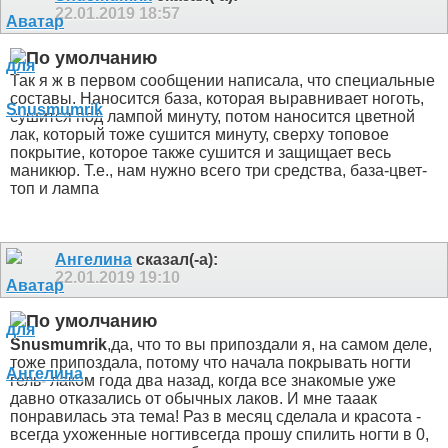
22.01.2019
18:57
Так я ж в первом сообщении написала, что специальные
составы. Наносится база, которая выравнивает ноготь,
сушится под лампой минуту, потом наносится цветной
лак, который тоже сушится минуту, сверху топовое
покрытие, которое также сушится и защищает весь
маникюр. Т.е., нам нужно всего три средства, база-цвет-
топ и лампа
Ангелина
сказал(-а):
22.01.2019
19:10
Snusmumrik
,да, что то вы припоздали
я, на самом деле,
тоже припоздала, потому что начала покрывать ногти
гель- лаком года два назад, когда все знакомые уже
давно отказались от обычных лаков. И мне тааак
понравилась эта тема! Раз в месяц сделала и красота -
всегда ухоженные ногти
всегда прошу спилить ногти в 0,