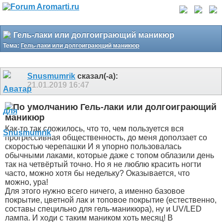
Гель-лаки или долгоиграющий маникюр
Тема:
Гель-лаки или долгоиграющий маникюр
Snusmumrik
сказал(-а):
21.01.2019
16:47
Гель-лаки или долгоиграющий
маникюр
Как-то так сложилось, что то, чем пользуется вся
прогрессивная общественность, до меня доползает со
скоростью черепашки
И я упорно пользовалась
обычными лаками, которые даже с топом облазили день
так на четвёртый точно. Но я не люблю красить ногти
часто, можно хотя бы недельку? Оказывается, что
можно, ура!
Для этого нужно всего ничего, а именно базовое
покрытие, цветной лак и топовое покрытие (естественно,
составы специльно для гель-маникюра), ну и UV/LED
лампа. И ходи с таким маником хоть месяц! В