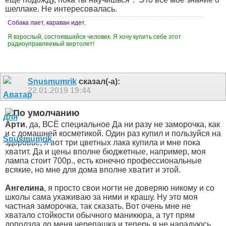
шеллаке. Не интересовалась.
Собака лает, караван идет.
Я взрослый, состоявшийся человек. Я хочу купить себе этот
радиоуправляемый вертолет!
Snusmumrik
сказал(-а):
22.01.2019
19:44
Арти
, да, ВСЁ специальное
Да ни разу не заморочка, как
и с домашней косметикой. Один раз купил и пользуйся на
здоровье, я вот три цветных лака купила и мне пока
хватит. Да и цены вполне бюджетные, например, моя
лампа стоит 700р., есть конечно профессиональные
всякие, но мне для дома вполне хватит и этой.
Ангелина
, я просто свои ногти не доверяю никому и со
школы сама ухаживаю за ними и крашу. Ну это моя
частная заморочка, так сказать. Вот очень мне не
хватало стойкости обычного маникюра, а тут прям
доползла до меня черепашка и теперь я не нарадуюсь