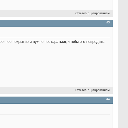
Ответить с цитированием
#3
рочное покрытие и нужно постараться, чтобы его повредить.
Ответить с цитированием
#4