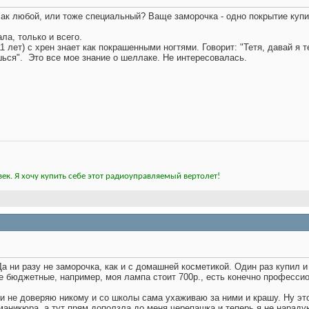
 лак любой, или тоже специальный? Ваще заморочка - одно покрытие купи,
ла, только и всего.
 лет) с хрен знает как покрашенными ногтями. Говорит: "Тетя, давай я т
шься".
Это все мое знание о шеллаке. Не интересовалась.
ек. Я хочу купить себе этот радиоуправляемый вертолет!
а ни разу не заморочка, как и с домашней косметикой. Один раз купил и
не бюджетные, например, моя лампа стоит 700р., есть конечно профессио
гти не доверяю никому и со школы сама ухаживаю за ними и крашу. Ну это
маникюра, а тут прям доползла до меня черепашка и теперь я не нарад