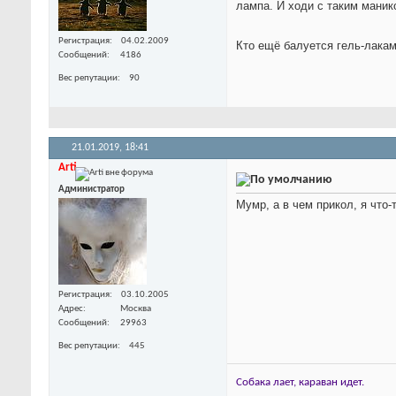
лампа. И ходи с таким манико
Регистрация
04.02.2009
Кто ещё балуется гель-лака
Сообщений
4186
Вес репутации
90
21.01.2019,
18:41
Arti
Администратор
Мумр, а в чем прикол, я что-
Регистрация
03.10.2005
Адрес
Москва
Сообщений
29963
Вес репутации
445
Собака лает, караван идет.