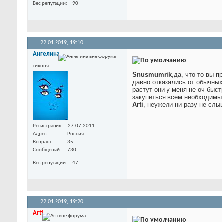
Вес репутации
90
22.01.2019,
19:10
Ангелина
тихоня
Snusmumrik
,да, что то вы 
давно отказались от обычных
растут они у меня не оч быст
закупиться всем необходимым
Arti
, неужели ни разу не слы
Регистрация
27.07.2011
Адрес
Россия
Возраст
35
Сообщений
730
Вес репутации
47
22.01.2019,
19:20
Arti