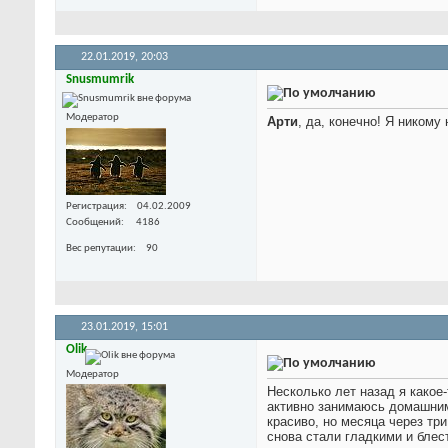
22.01.2019,
20:03
Snusmumrik
Модератор
Арти
, да, конечно! Я никому
Регистрация
04.02.2009
Сообщений
4186
Вес репутации
90
23.01.2019,
15:01
Olik
Модератор
Несколько лет назад я какое-
активно занимаюсь домашним 
красиво, но месяца через тр
снова стали гладкими и блес