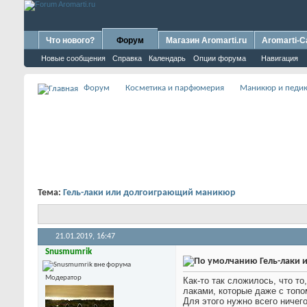
Что нового?
Форум
Магазин Aromarti.ru
Aromarti-C
Новые сообщения
Справка
Календарь
Опции форума
Навигация
Форум
Косметика и парфюмерия
Маникюр и педи
Тема:
Гель-лаки или долгоиграющий маникюр
21.01.2019,
16:47
Snusmumrik
Гель-лаки
Модератор
Как-то так сложилось, что т
лаками, которые даже с топо
Для этого нужно всего ничег