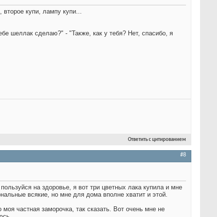
 второе купи, лампу купи...
ебе шеллак сделаю?" - "Также, как у тебя? Нет, спасибо, я
Ответить с цитированием
#8
 пользуйся на здоровье, я вот три цветных лака купила и мне
нальные всякие, но мне для дома вполне хватит и этой.
 моя частная заморочка, так сказать. Вот очень мне не
уюсь