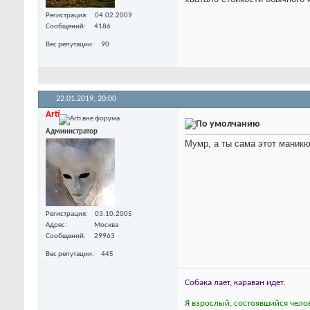
Регистрация
04.02.2009
Сообщений
4186
Вес репутации
90
22.01.2019,
20:00
Arti
Администратор
Мумр, а ты сама этот маник
Регистрация
03.10.2005
Адрес
Москва
Сообщений
29963
Вес репутации
445
Собака лает, караван идет.
Я взрослый, состоявшийся челов