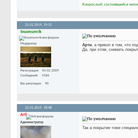
Я взрослый, состоявшийся челов
21.01.2019,
19:15
Snusmumrik
Модератор
Арти
, а прикол в том, что 
Да, при этом, снимать покры
Регистрация
04.02.2009
Сообщений
4186
Вес репутации
90
22.01.2019,
18:48
Arti
Администратор
Так а покрытие тоже специал