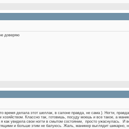
 не доверяю
то время делала этот шеллак, в салоне правда, не сама ). Ногти, правда
хозяйством. Классно так, готовишь, посуду моешь и все такое, а маник
и я как увидела свои ногти в смытом состоянии,
просто ужаснулась.
И в
тящими и больше этим не балуюсь. Жаль, маникюр выглядит шикарно, но