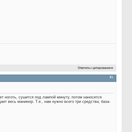
Ответить с цитированием
#5
ет ноготь, сушится под лампой минуту, потом наносится
ет весь маникюр. Т.е., нам нужно всего три средства, база-