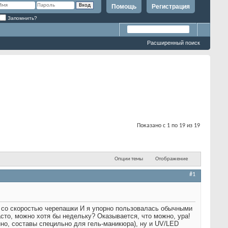
Помощь
Регистрация
Запомнить?
Расширенный поиск
Показано с 1 по 19 из 19
Опции темы
Отображение
#1
т со скоростью черепашки
И я упорно пользовалась обычными
асто, можно хотя бы недельку? Оказывается, что можно, ура!
енно, составы специльно для гель-маникюра), ну и UV/LED