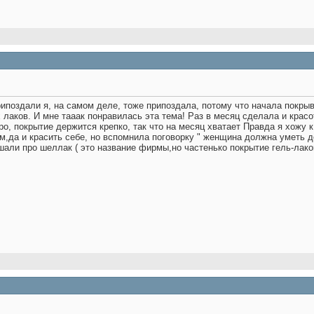
припоздали
я, на самом деле, тоже припоздала, потому что начала покрыва
 лаков. И мне тааак понравилась эта тема! Раз в месяц сделала и красо
ро, покрытие держится крепко, так что на месяц хватает
Правда я хожу к
,да и красить себе, но вспомнила поговорку " женщина должна уметь де
шали про шеллак ( это название фирмы,но частенько покрытие гель-лако