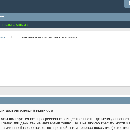
afe
Правила Форума
кюр
Гель-лаки или долгоиграющий маникюр
 или долгоиграющий маникюр
о, чем пользуется вся прогрессивная общественность, до меня доползае
м облазили день так на четвёртый точно. Но я не люблю красить ногти ч
о, а именно базовое покрытие, цветной лак и топовое покрытие (естеств