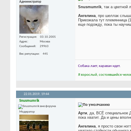
Администратор
Snusmumrik
, так а цветной
Ангелина
, про шеллак слыша
Приезжала тут племянница (11
еще подожду, пока ты научи
Регистрация
03.10.2005
Адрес
Москва
Сообщений
29963
Вес репутации
445
Собака лает, караван идет.
Я взрослый, состоявшийся челов
22.01.2019,
19:44
Snusmumrik
Модератор
Арти
, да, ВСЁ специальное
Д
пока хватит. Да и цены впол
Ангелина
, я просто свои но
хватало стойкости обычного 