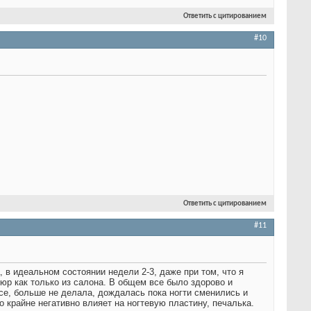
Ответить с цитированием
#10
Ответить с цитированием
#11
, в идеальном состоянии недели 2-3, даже при том, что я
юр как только из салона. В общем все было здорово и
се, больше не делала, дождалась пока ногти сменились и
 крайне негативно влияет на ногтевую пластину, печалька.