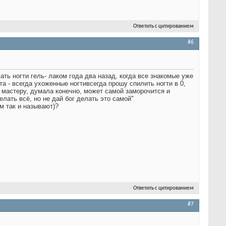
Ответить с цитированием
#6
ть ногти гель- лаком года два назад, когда все знакомые уже
та - всегда ухоженные ногти
всегда прошу спилить ногти в 0,
 мастеру, думала конечно, может самой заморочится и
лать всё, но не дай бог делать это самой"
м так и называют)?
Ответить с цитированием
#7