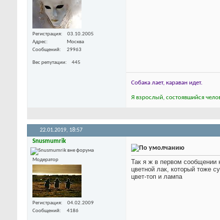
Регистрация
03.10.2005
Адрес
Москва
Сообщений
29963
Вес репутации
445
Собака лает, караван идет.
Я взрослый, состоявшийся челов
22.01.2019,
18:57
Snusmumrik
Модератор
Так я ж в первом сообщении 
цветной лак, который тоже с
цвет-топ и лампа
Регистрация
04.02.2009
Сообщений
4186