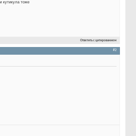
 и кутикула тоже
Ответить с цитированием
#2