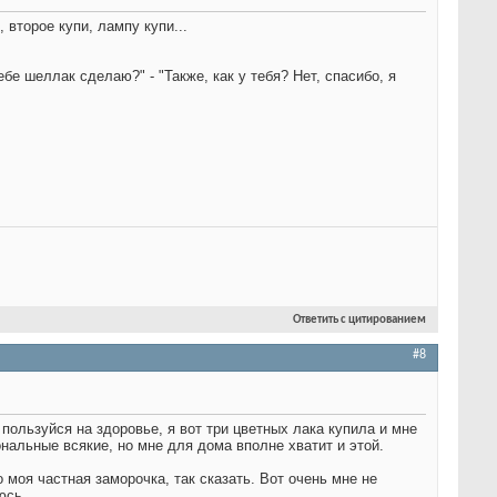
 второе купи, лампу купи...
ебе шеллак сделаю?" - "Также, как у тебя? Нет, спасибо, я
Ответить с цитированием
#8
 пользуйся на здоровье, я вот три цветных лака купила и мне
нальные всякие, но мне для дома вполне хватит и этой.
 моя частная заморочка, так сказать. Вот очень мне не
уюсь