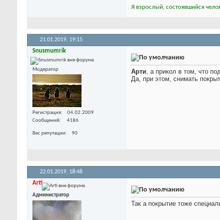
Я взрослый, состоявшийся челов
21.01.2019,
19:15
Snusmumrik
Модератор
Арти
, а прикол в том, что 
Да, при этом, снимать покры
Регистрация
04.02.2009
Сообщений
4186
Вес репутации
90
22.01.2019,
18:48
Arti
Администратор
Так а покрытие тоже специал