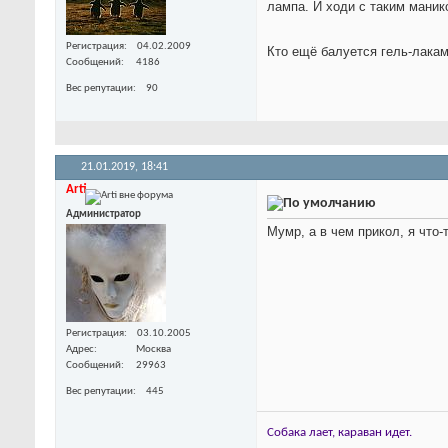
лампа. И ходи с таким манико
Регистрация
04.02.2009
Кто ещё балуется гель-лака
Сообщений
4186
Вес репутации
90
21.01.2019,
18:41
Arti
Администратор
Мумр, а в чем прикол, я что-
Регистрация
03.10.2005
Адрес
Москва
Сообщений
29963
Вес репутации
445
Собака лает, караван идет.