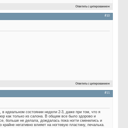
Ответить с цитированием
#10
Ответить с цитированием
#11
, в идеальном состоянии недели 2-3, даже при том, что я
юр как только из салона. В общем все было здорово и
се, больше не делала, дождалась пока ногти сменились и
 крайне негативно влияет на ногтевую пластину, печалька.