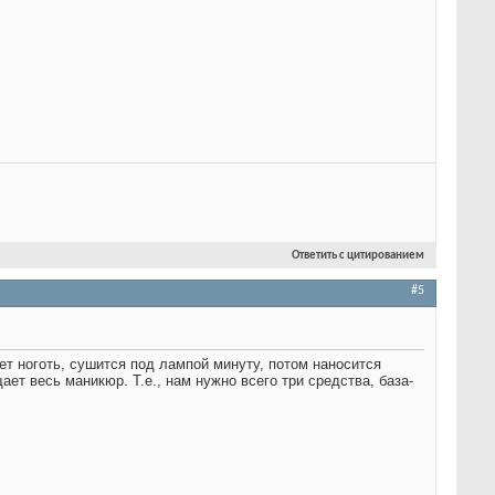
Ответить с цитированием
#5
ет ноготь, сушится под лампой минуту, потом наносится
ет весь маникюр. Т.е., нам нужно всего три средства, база-