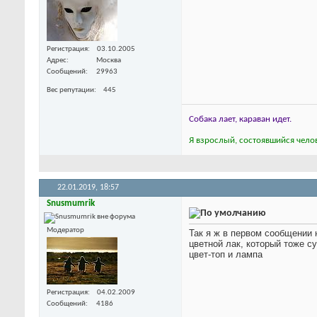
Регистрация
03.10.2005
Адрес
Москва
Сообщений
29963
Вес репутации
445
Собака лает, караван идет.
Я взрослый, состоявшийся челов
22.01.2019,
18:57
Snusmumrik
Модератор
Так я ж в первом сообщении 
цветной лак, который тоже с
цвет-топ и лампа
Регистрация
04.02.2009
Сообщений
4186