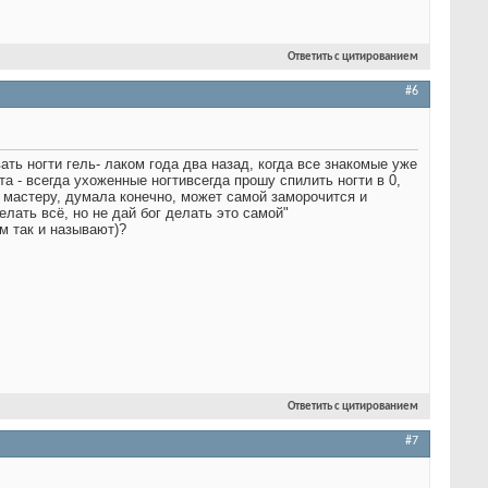
Ответить с цитированием
#6
ть ногти гель- лаком года два назад, когда все знакомые уже
та - всегда ухоженные ногти
всегда прошу спилить ногти в 0,
 мастеру, думала конечно, может самой заморочится и
лать всё, но не дай бог делать это самой"
м так и называют)?
Ответить с цитированием
#7