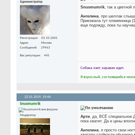
Администратор
Snusmumrik
, так а цветной
Ангелина
, про шеллак слыша
Приезжала тут племянница (11
еще подожду, пока ты научи
Регистрация
03.10.2005
Адрес
Москва
Сообщений
29963
Вес репутации
445
Собака лает, караван идет.
Я взрослый, состоявшийся челов
22.01.2019,
19:44
Snusmumrik
Модератор
Арти
, да, ВСЁ специальное
Д
пока хватит. Да и цены впол
Ангелина
, я просто свои но
хватало стойкости обычного 