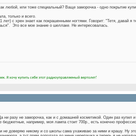
 лак любой, или тоже специальный? Ваще заморочка - одно покрытие купи,
ла, только и всего.
 лет) с хрен знает как покрашенными ногтями. Говорит: "Тетя, давай я т
шься".
Это все мое знание о шеллаке. Не интересовалась.
ек. Я хочу купить себе этот радиоуправляемый вертолет!
а ни разу не заморочка, как и с домашней косметикой. Один раз купил и
не бюджетные, например, моя лампа стоит 700р., есть конечно профессио
гти не доверяю никому и со школы сама ухаживаю за ними и крашу. Ну это
маникюра, а тут прям доползла до меня черепашка и теперь я не нарад