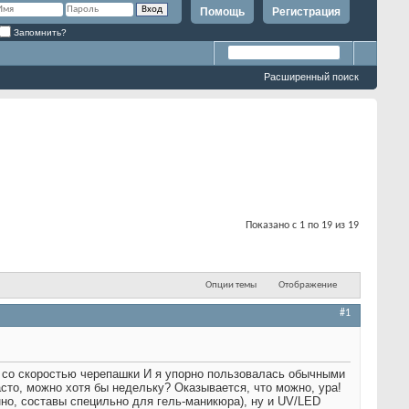
Помощь
Регистрация
Запомнить?
Расширенный поиск
Показано с 1 по 19 из 19
Опции темы
Отображение
#1
т со скоростью черепашки
И я упорно пользовалась обычными
асто, можно хотя бы недельку? Оказывается, что можно, ура!
енно, составы специльно для гель-маникюра), ну и UV/LED