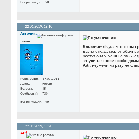
Вес репутации
90
22.01.2019,
19:10
Ангелина
тихоня
Snusmumrik
,да, что то вы 
давно отказались от обычных
растут они у меня не оч быст
закупиться всем необходимым
Arti
, неужели ни разу не слы
Регистрация
27.07.2011
Адрес
Россия
Возраст
35
Сообщений
730
Вес репутации
46
22.01.2019,
19:20
Arti