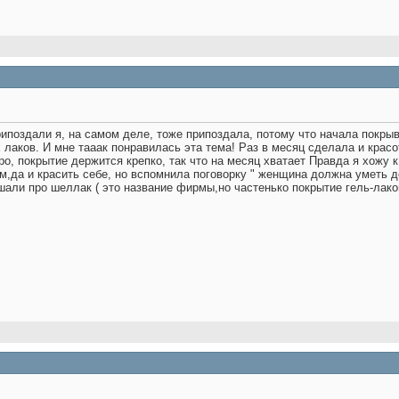
припоздали
я, на самом деле, тоже припоздала, потому что начала покрыва
 лаков. И мне тааак понравилась эта тема! Раз в месяц сделала и красо
ро, покрытие держится крепко, так что на месяц хватает
Правда я хожу к
,да и красить себе, но вспомнила поговорку " женщина должна уметь де
шали про шеллак ( это название фирмы,но частенько покрытие гель-лако