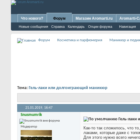
Что нового?
Форум
Магазин Aromarti.ru
Aromarti-C
Новые сообщения
Справка
Календарь
Опции форума
Навигация
Форум
Косметика и парфюмерия
Маникюр и педи
Тема:
Гель-лаки или долгоиграющий маникюр
21.01.2019,
16:47
Snusmumrik
Гель-лаки
Модератор
Как-то так сложилось, что т
лаками, которые даже с топо
Для этого нужно всего ничег