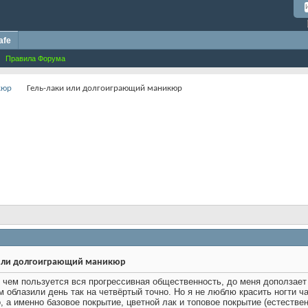
afe
Правила Форума
кюр
Гель-лаки или долгоиграющий маникюр
 или долгоиграющий маникюр
о, чем пользуется вся прогрессивная общественность, до меня доползае
м облазили день так на четвёртый точно. Но я не люблю красить ногти ч
о, а именно базовое покрытие, цветной лак и топовое покрытие (естеств