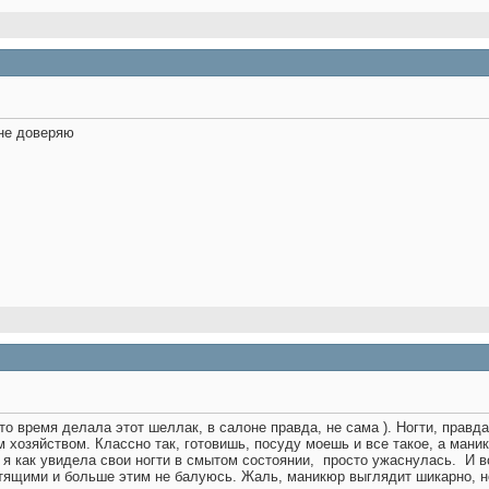
 не доверяю
то время делала этот шеллак, в салоне правда, не сама ). Ногти, правда
хозяйством. Классно так, готовишь, посуду моешь и все такое, а маник
и я как увидела свои ногти в смытом состоянии,
просто ужаснулась.
И в
тящими и больше этим не балуюсь. Жаль, маникюр выглядит шикарно, но