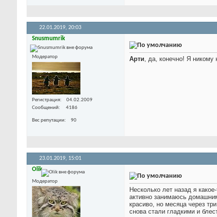
22.01.2019,
20:03
Snusmumrik
Модератор
Арти
, да, конечно! Я никому
Регистрация
04.02.2009
Сообщений
4186
Вес репутации
90
23.01.2019,
15:01
Olik
Модератор
Несколько лет назад я какое-
активно занимаюсь домашним 
красиво, но месяца через тр
снова стали гладкими и блес