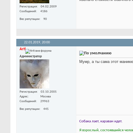
Регистрация
04.02.2009
Сообщений
4186
Вес репутации
90
22.01.2019,
20:00
Arti
Администратор
Мумр, а ты сама этот маник
Регистрация
03.10.2005
Адрес
Москва
Сообщений
29963
Вес репутации
445
Собака лает, караван идет.
Я взрослый, состоявшийся челов