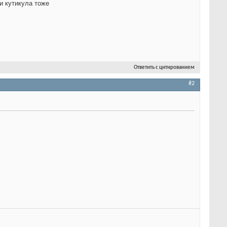
 и кутикула тоже
Ответить с цитированием
#2