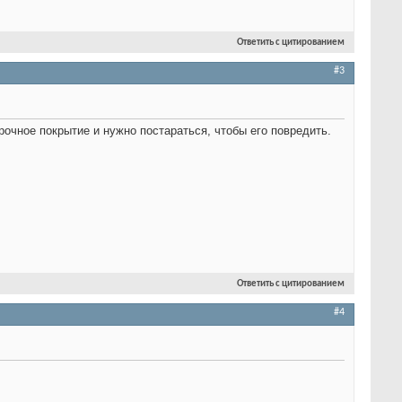
Ответить с цитированием
#3
рочное покрытие и нужно постараться, чтобы его повредить.
Ответить с цитированием
#4