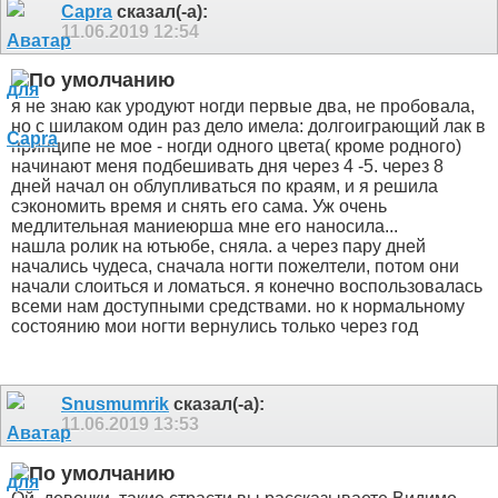
Capra
сказал(-а):
11.06.2019
12:54
я не знаю как уродуют ногди первые два, не пробовала,
но с шилаком один раз дело имела: долгоиграющий лак в
принципе не мое - ногди одного цвета( кроме родного)
начинают меня подбешивать дня через 4 -5. через 8
дней начал он облупливаться по краям, и я решила
сэкономить время и снять его сама. Уж очень
медлительная маниеюрша мне его наносила...
нашла ролик на ютьюбе, сняла. а через пару дней
начались чудеса, сначала ногти пожелтели, потом они
начали слоиться и ломаться. я конечно воспользовалась
всеми нам доступными средствами. но к нормальному
состоянию мои ногти вернулись только через год
Snusmumrik
сказал(-а):
11.06.2019
13:53