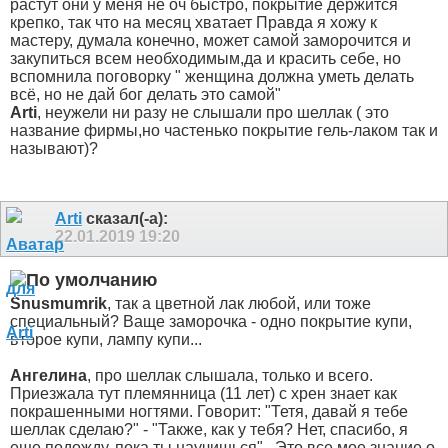
растут они у меня не оч быстро, покрытие держится
крепко, так что на месяц хватает
Правда я хожу к
мастеру, думала конечно, может самой заморочится и
закупиться всем необходимым,да и красить себе, но
вспомнила поговорку " женщина должна уметь делать
всё, но не дай бог делать это самой"
Arti
, неужели ни разу не слышали про шеллак ( это
название фирмы,но частенько покрытие гель-лаком так и
называют)?
Arti
сказал(-а):
22.01.2019
19:20
Snusmumrik
, так а цветной лак любой, или тоже
специальный? Ваще заморочка - одно покрытие купи,
второе купи, лампу купи...
Ангелина
, про шеллак слышала, только и всего.
Приезжала тут племянница (11 лет) с хрен знает как
покрашенными ногтями. Говорит: "Тетя, давай я тебе
шеллак сделаю?" - "Также, как у тебя? Нет, спасибо, я
еще подожду, пока ты научишься".
Это все мое знание о