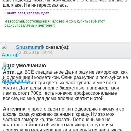
шеллаке. Не интересовалась.
Собака лает, караван идет.
Я взрослый, состоявшийся человек. Я хочу купить себе этот
радиоуправляемый вертолет!
Snusmumrik
сказал(-а):
22.01.2019
19:44
Арти
, да, ВСЁ специальное
Да ни разу не заморочка, как
и с домашней косметикой. Один раз купил и пользуйся на
здоровье, я вот три цветных лака купила и мне пока
хватит. Да и цены вполне бюджетные, например, моя
лампа стоит 700р., есть конечно профессиональные
всякие, но мне для дома вполне хватит и этой.
Ангелина
, я просто свои ногти не доверяю никому и со
школы сама ухаживаю за ними и крашу. Ну это моя
частная заморочка, так сказать. Вот очень мне не
хватало стойкости обычного маникюра, а тут прям
доползла до меня черепашка и теперь я не нарадуюсь