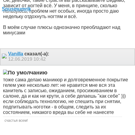
Ой, девочки, такие страсти вы рассказываете
Видимо,
зависит от ногтей всё. У меня, в принципе, сколько
пользуюсь, проблем нет особых, иногда просто даю
недельку отдохнуть ногтям и всё.
В моём случае плюсы однозначно преобладают над
минусами
Vanilla
сказал(-а):
12.06.2019
10:42
тоже сама делаю маникюр и долговременное покрытие
гелем уже несколько лет: не нравится мне вся эта
канитель с записью, ожиданием, просиживанием в
салоне, да и как ни крути, а себе делаешь "как себе" )))
если соблюдать технологию, не спешить при снятии,
подпитывать ноготки - в общем, следить за их
состоянием, никакого вреда вы себе не нанесете
счастья всем!