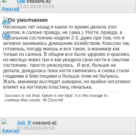
Olik
сказал(-а):
23.01.2019
15:01
Несколько лет назад я какое-то время делала этот
шеллак, в салоне правда, не сама ). Ногти, правда, в
идеальном состоянии недели 2-3, даже при том, что я
активно занимаюсь домашним хозяйством. Классно так,
готовишь, посуду моешь и все такое, а маникюр как
только из салона. В общем все было здорово и красиво,
но месяца через три я как увидела свои ногти в смытом
состоянии,
просто ужаснулась.
И все, больше не
делала, дождалась пока ногти сменились и снова стали
гладкими и блестящими и больше этим не балуюсь.
Жаль, маникюр выглядит шикарно, но крайне негативно
влияет на ногтевую пластину, печалька.
Success is not final, failure is not fatal: it is the courage to
continue that counts. W.Churchill
Juli_R
сказал(-а):
07.06.2019
09:08