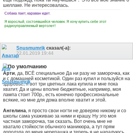
шеллаке. Не интересовалась.
Собака лает, караван идет.
Я взрослый, состоявшийся человек. Я хочу купить себе этот
радиоуправляемый вертолет!
Snusmumrik
сказал(-а):
22.01.2019
19:44
Арти
, да, ВСЁ специальное
Да ни разу не заморочка, как
и с домашней косметикой. Один раз купил и пользуйся на
здоровье, я вот три цветных лака купила и мне пока
хватит. Да и цены вполне бюджетные, например, моя
лампа стоит 700р., есть конечно профессиональные
всякие, но мне для дома вполне хватит и этой.
Ангелина
, я просто свои ногти не доверяю никому и со
школы сама ухаживаю за ними и крашу. Ну это моя
частная заморочка, так сказать. Вот очень мне не
хватало стойкости обычного маникюра, а тут прям
доползла до меня черепашка и теперь я не нарадуюсь