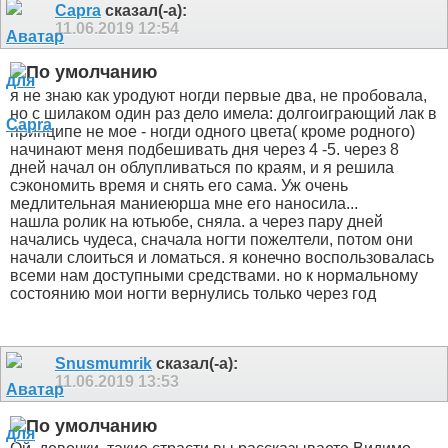
Capra
сказал(-а):
11.06.2019
12:54
я не знаю как уродуют ногди первые два, не пробовала,
но с шилаком один раз дело имела: долгоиграющий лак в
принципе не мое - ногди одного цвета( кроме родного)
начинают меня подбешивать дня через 4 -5. через 8
дней начал он облупливаться по краям, и я решила
сэкономить время и снять его сама. Уж очень
медлительная маниеюрша мне его наносила...
нашла ролик на ютьюбе, сняла. а через пару дней
начались чудеса, сначала ногти пожелтели, потом они
начали слоиться и ломаться. я конечно воспользовалась
всеми нам доступными средствами. но к нормальному
состоянию мои ногти вернулись только через год
Snusmumrik
сказал(-а):
11.06.2019
13:53