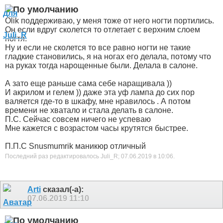
Olik поддерживаю, у меня тоже от него ногти портились.
Он если вдруг сколется то отлетает с верхним слоем
ногтя.
Ну и если не сколется то все равно ногти не такие
гладкие становились, я на ногах его делала, потому что
на руках тогда нарощенные были. Делала в салоне.
А зато еще раньше сама себе наращивала
))
И акрилом и гелем
)) даже эта уф лампа до сих пор
валяется где-то в шкафу, мне нравилось . А потом
времени не хватало и стала делать в салоне.
П.С. Сейчас совсем ничего не успеваю
Мне кажется с возрастом часы крутятся быстрее.
П.П.С Snusmumrik маникюр отличный
Последний раз редактировалось Juli_R; 07.06.2019 в
10:06
.
Arti
сказал(-а):
07.06.2019
11:10