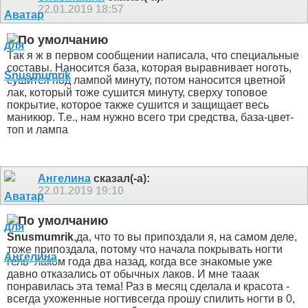
22.01.2019
18:57
Так я ж в первом сообщении написала, что специальные
составы. Наносится база, которая выравнивает ноготь,
сушится под лампой минуту, потом наносится цветной
лак, который тоже сушится минуту, сверху топовое
покрытие, которое также сушится и защищает весь
маникюр. Т.е., нам нужно всего три средства, база-цвет-
топ и лампа
Ангелина
сказал(-а):
22.01.2019
19:10
Snusmumrik
,да, что то вы припоздали
я, на самом деле,
тоже припоздала, потому что начала покрывать ногти
гель- лаком года два назад, когда все знакомые уже
давно отказались от обычных лаков. И мне тааак
понравилась эта тема! Раз в месяц сделала и красота -
всегда ухоженные ногти
всегда прошу спилить ногти в 0,