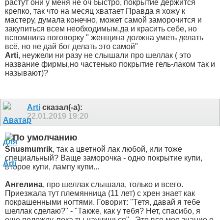
растут они у меня не оч быстро, покрытие держится
крепко, так что на месяц хватает
Правда я хожу к
мастеру, думала конечно, может самой заморочится и
закупиться всем необходимым,да и красить себе, но
вспомнила поговорку " женщина должна уметь делать
всё, но не дай бог делать это самой"
Arti
, неужели ни разу не слышали про шеллак ( это
название фирмы,но частенько покрытие гель-лаком так и
называют)?
Arti
сказал(-а):
22.01.2019
19:20
Snusmumrik
, так а цветной лак любой, или тоже
специальный? Ваще заморочка - одно покрытие купи,
второе купи, лампу купи...
Ангелина
, про шеллак слышала, только и всего.
Приезжала тут племянница (11 лет) с хрен знает как
покрашенными ногтями. Говорит: "Тетя, давай я тебе
шеллак сделаю?" - "Также, как у тебя? Нет, спасибо, я
еще подожду, пока ты научишься".
Это все мое знание о