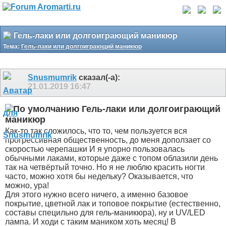
Гель-лаки или долгоиграющий маникюр
Тема:
Гель-лаки или долгоиграющий маникюр
Snusmumrik
сказал(-а):
21.01.2019
16:47
Гель-лаки или долгоиграющий
маникюр
Как-то так сложилось, что то, чем пользуется вся
прогрессивная общественность, до меня доползает со
скоростью черепашки
И я упорно пользовалась
обычными лаками, которые даже с топом облазили день
так на четвёртый точно. Но я не люблю красить ногти
часто, можно хотя бы недельку? Оказывается, что
можно, ура!
Для этого нужно всего ничего, а именно базовое
покрытие, цветной лак и топовое покрытие (естественно,
составы специльно для гель-маникюра), ну и UV/LED
лампа. И ходи с таким маником хоть месяц! В