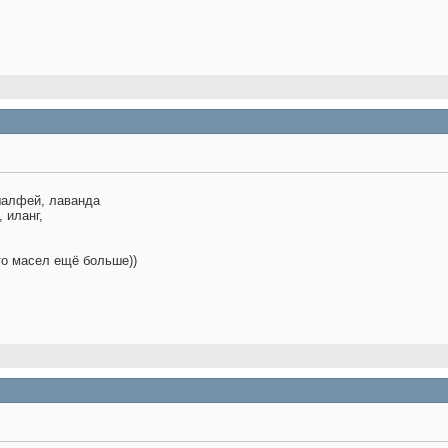
шалфей, лаванда
 иланг,
 то масел ещё больше))