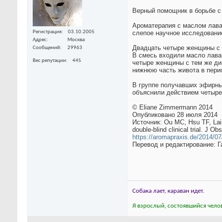
Верный помощник в борьбе с
Ароматерапия с маслом лава
Регистрация
03.10.2005
слепое научное исследование
Адрес
Москва
Двадцать четыре женщины с 
Сообщений
29963
В смесь входили масло лаванд
Вес репутации
445
четыре женщины с тем же диа
нижнюю часть живота в перио
В группе получавших эфирны
объяснили действием четыре
© Eliane Zimmermann 2014
Опубликовано 28 июля 2014
Источник: Ou MC, Hsu TF, Lai 
double-blind clinical trial. J 
https://aromapraxis.de/2014/07
Перевод и редактирование: 
Собака лает, караван идет.
Я взрослый, состоявшийся челов