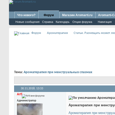
Что нового?
Форум
Магазин Aromarti.ru
Aromarti-C
Новые сообщения
Справка
Календарь
Опции форума
Навигация
Форум
Ароматерапия
Статьи. Размещать может 
Тема:
Ароматерапия при менструальных спазмах
30.11.2018,
13:33
Arti
Ароматерап
Администратор
Ароматерапия при менстру
Ароматерапия при менстрруа