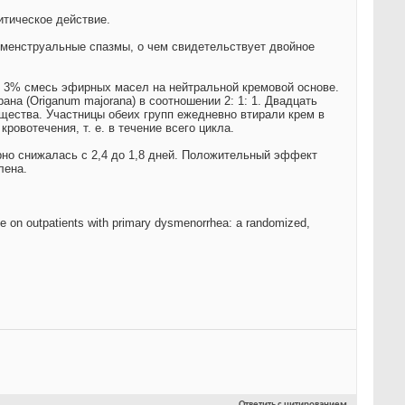
тическое действие.
менструальные спазмы, о чем свидетельствует двойное
 3% смесь эфирных масел на нейтральной кремовой основе.
рана (Origanum majorana) в соотношении 2: 1: 1. Двадцать
щества. Участницы обеих групп ежедневно втирали крем в
овотечения, т. е. в течение всего цикла.
но снижалась с 2,4 до 1,8 дней. Положительный эффект
лена.
e on outpatients with primary dysmenorrhea: a randomized,