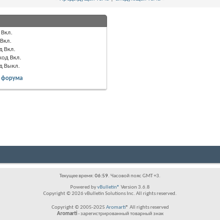
Вкл.
Вкл.
д
Вкл.
код
Вкл.
од
Выкл.
 форума
Текущее время:
06:59
. Часовой пояс GMT +3.
Powered by
vBulletin®
Version 3.6.8
Copyright © 2026 vBulletin Solutions Inc. All rights reserved.
Copyright © 2005-2025
Aromarti
® All rights reserved
Aromarti
- зарегистрированный товарный знак