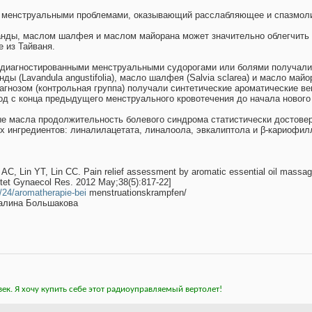
 менструальными проблемами, оказывающий расслабляющее и спазмоли
нды, маслом шалфея и маслом майорана может значительно облегчить 
 из Тайваня.
диагностированными менструальными судорогами или болями получали
ы (Lavandula angustifolia), масло шалфея (Salvia sclarea) и масло майо
гнозом (контрольная группа) получали синтетические ароматические ве
д с конца предыдущего менструального кровотечения до начала нового кр
е масла продолжительность болевого синдрома статистически достовер
х ингредиентов: линалилацетата, линалоола, эвкалиптола и β-кариофил
AC, Lin YT, Lin CC. Pain relief assessment by aromatic essential oil massag
Obstet Gynaecol Res. 2012 May;38(5):817-22]
/24/aromatherapie-bei
menstruationskrampfen/
Галина Большакова
ек. Я хочу купить себе этот радиоуправляемый вертолет!