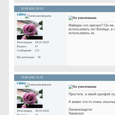
19.08.2020,
01:29
Lalana
Майоран это орегано? Он же
использовать их! Вообще, в
использовать их.
Регистрация
28.04.2020
Возраст
47
Сообщений
171
Вес репутации
18
19.08.2020,
01:35
Lalana
Простите, а какой шалфей лу
А может кто-то очень опытный
Линалилацетат
Регистрация
28.04.2020
Линалоол