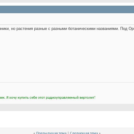
нники, но растения разные с разными ботаническими названиями. Под О
ек. Я хочу купить себе этот радиоуправляемый вертолет!
«
Предыдущая тема
|
Следующая тема
»