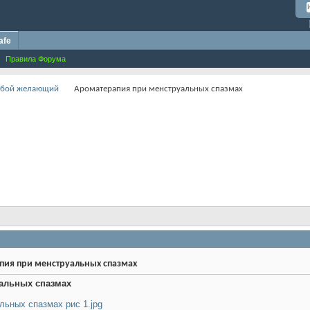
afe
Правила Форума
любой желающий
Ароматерапия при менструальных спазмах
ия при менструальных спазмах
альных спазмах
льных спазмах рис 1.jpg