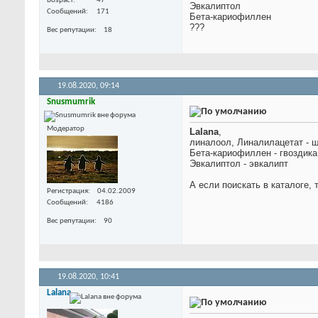
Возраст
47
Эвкалиптол
Сообщений
171
Бета-кариофиллен
???
Вес репутации
18
19.08.2020,
09:14
Snusmumrik
Модератор
Lalana
,
линалоол, Линалилацетат - 
Бета-кариофиллен - гвоздика,
Эвкалиптол - эвкалипт
А если поискать в каталоге,
Регистрация
04.02.2009
Сообщений
4186
Вес репутации
90
19.08.2020,
10:41
Lalana