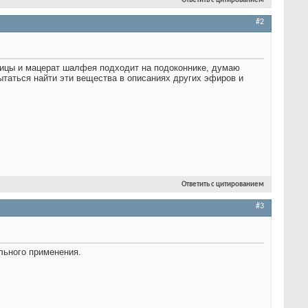
Ответить с цитированием
#2
шицы и мацерат шалфея подходит на подоконнике, думаю
таться найти эти вещества в описаниях других эфиров и
Ответить с цитированием
#3
ального применения.