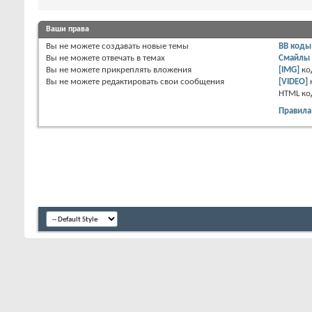
Ваши права
Вы
не можете
создавать новые темы
BB коды
Вы
не можете
отвечать в темах
Смайлы
Вы
не можете
прикреплять вложения
[IMG]
ко
Вы
не можете
редактировать свои сообщения
[VIDEO]
HTML к
Правила