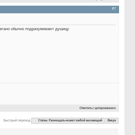
#7
регано обычно подразумевают душицу.
Ответить с цитированием
Быстрый переход
Статьи. Размещать может любой желающий
Вверх