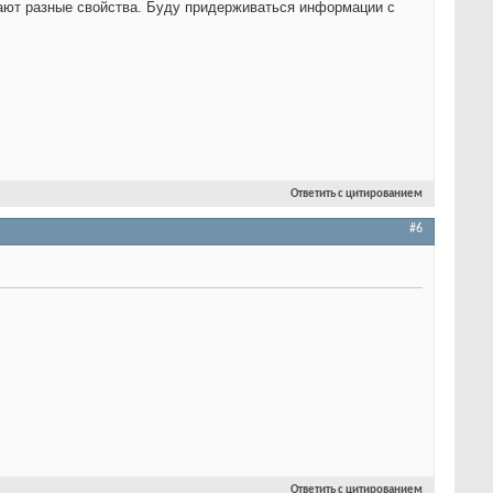
вают разные свойства. Буду придерживаться информации с
Ответить с цитированием
#6
Ответить с цитированием