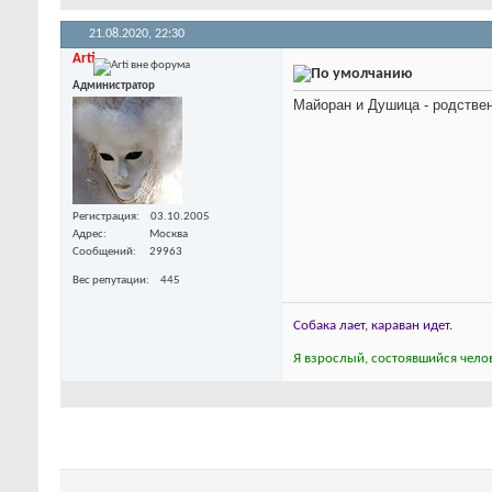
21.08.2020,
22:30
Arti
Администратор
Майоран и Душица - родстве
Регистрация
03.10.2005
Адрес
Москва
Сообщений
29963
Вес репутации
445
Собака лает, караван идет.
Я взрослый, состоявшийся челов