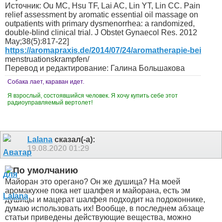
Источник: Ou MC, Hsu TF, Lai AC, Lin YT, Lin CC. Pain
relief assessment by aromatic essential oil massage on
outpatients with primary dysmenorrhea: a randomized,
double-blind clinical trial. J Obstet Gynaecol Res. 2012
May;38(5):817-22]
https://aromapraxis.de/2014/07/24/aromatherapie-bei
menstruationskrampfen/
Перевод и редактирование: Галина Большакова
Собака лает, караван идет.
Я взрослый, состоявшийся человек. Я хочу купить себе этот
радиоуправляемый вертолет!
Lalana
сказал(-а):
19.08.2020
01:29
Майоран это орегано? Он же душица? На моей
аромакухне пока нет шалфея и майорана, есть эм
душицы и мацерат шалфея подходит на подоконнике,
думаю использовать их! Вообще, в последнем абзаце
статьи приведены действующие вещества, можно