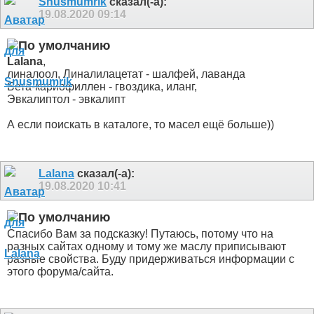
Snusmumrik
сказал(-а):
19.08.2020
09:14
Lalana
,
линалоол, Линалилацетат - шалфей, лаванда
Бета-кариофиллен - гвоздика, иланг,
Эвкалиптол - эвкалипт
А если поискать в каталоге, то масел ещё больше))
Lalana
сказал(-а):
19.08.2020
10:41
Спасибо Вам за подсказку! Путаюсь, потому что на
разных сайтах одному и тому же маслу приписывают
разные свойства. Буду придерживаться информации с
этого форума/сайта.