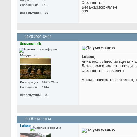
Возраст
47
Эвкалиптол
Сообщений
171
Бета-кариофиллен
???
Вес репутации
18
19.08.2020,
09:14
Snusmumrik
Модератор
Lalana
,
линалоол, Линалилацетат - 
Бета-кариофиллен - гвоздика,
Эвкалиптол - эвкалипт
А если поискать в каталоге,
Регистрация
04.02.2009
Сообщений
4186
Вес репутации
90
19.08.2020,
10:41
Lalana