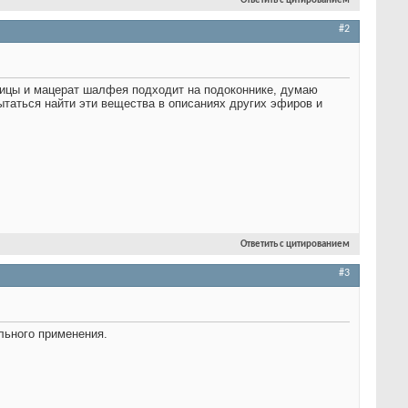
Ответить с цитированием
#2
шицы и мацерат шалфея подходит на подоконнике, думаю
таться найти эти вещества в описаниях других эфиров и
Ответить с цитированием
#3
ального применения.