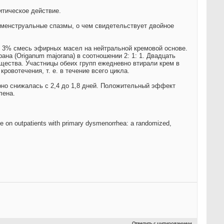
тическое действие.
менструальные спазмы, о чем свидетельствует двойное
 3% смесь эфирных масел на нейтральной кремовой основе.
рана (Origanum majorana) в соотношении 2: 1: 1. Двадцать
щества. Участницы обеих групп ежедневно втирали крем в
овотечения, т. е. в течение всего цикла.
но снижалась с 2,4 до 1,8 дней. Положительный эффект
лена.
e on outpatients with primary dysmenorrhea: a randomized,