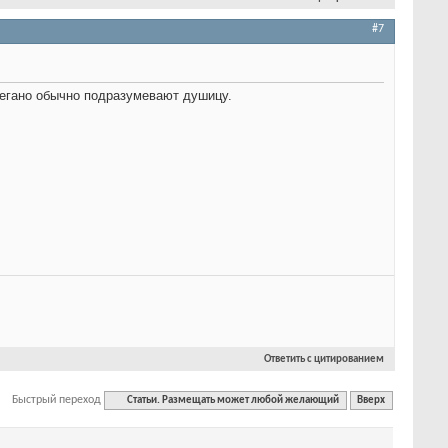
#7
регано обычно подразумевают душицу.
Ответить с цитированием
Быстрый переход
Статьи. Размещать может любой желающий
Вверх