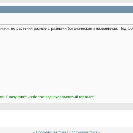
нники, но растения разные с разными ботаническими названиями. Под О
ек. Я хочу купить себе этот радиоуправляемый вертолет!
«
Предыдущая тема
|
Следующая тема
»