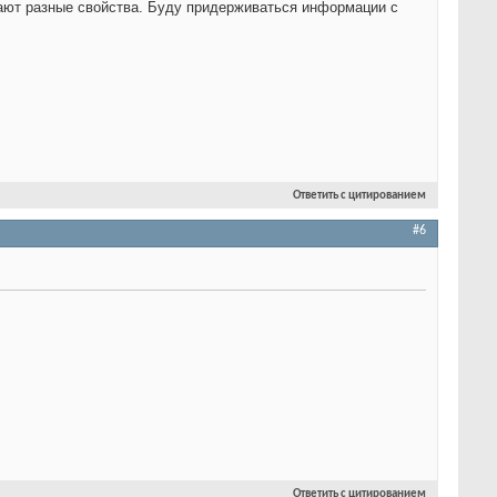
вают разные свойства. Буду придерживаться информации с
Ответить с цитированием
#6
Ответить с цитированием