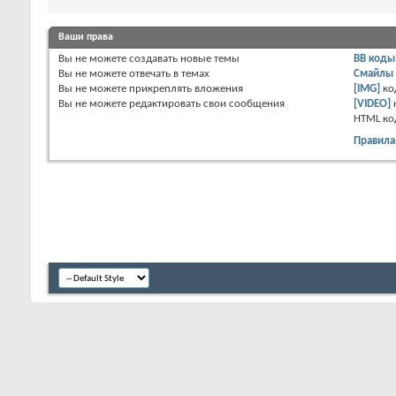
Ваши права
Вы
не можете
создавать новые темы
BB коды
Вы
не можете
отвечать в темах
Смайлы
Вы
не можете
прикреплять вложения
[IMG]
ко
Вы
не можете
редактировать свои сообщения
[VIDEO]
HTML к
Правила