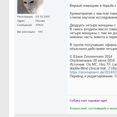
Верный помощник в борьбе с
Ароматерапия с маслом лава
Регистрация
03.10.2005
слепое научное исследование
Адрес
Москва
Двадцать четыре женщины с 
Сообщений
29963
В смесь входили масло лаванд
Вес репутации
445
четыре женщины с тем же диа
нижнюю часть живота в перио
В группе получавших эфирны
объяснили действием четыре
© Eliane Zimmermann 2014
Опубликовано 28 июля 2014
Источник: Ou MC, Hsu TF, Lai 
double-blind clinical trial. J 
https://aromapraxis.de/2014/07
Перевод и редактирование: 
Собака лает, караван идет.
Я взрослый, состоявшийся челов