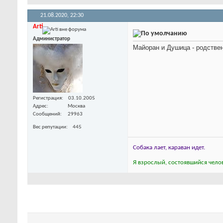
21.08.2020,
22:30
Arti
Администратор
Майоран и Душица - родстве
Регистрация
03.10.2005
Адрес
Москва
Сообщений
29963
Вес репутации
445
Собака лает, караван идет.
Я взрослый, состоявшийся челов