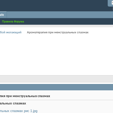
afe
Правила Форума
любой желающий
Ароматерапия при менструальных спазмах
ия при менструальных спазмах
альных спазмах
льных спазмах рис 1.jpg