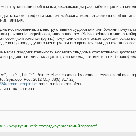
 менструальными проблемами, оказывающий расслабляющее и спазмоли
нды, маслом шалфея и маслом майорана может значительно облегчить 
 из Тайваня.
диагностированными менструальными судорогами или болями получали
ы (Lavandula angustifolia), масло шалфея (Salvia sclarea) и масло майо
гнозом (контрольная группа) получали синтетические ароматические ве
д с конца предыдущего менструального кровотечения до начала нового кр
е масла продолжительность болевого синдрома статистически достовер
х ингредиентов: линалилацетата, линалоола, эвкалиптола и β-кариофил
AC, Lin YT, Lin CC. Pain relief assessment by aromatic essential oil massag
Obstet Gynaecol Res. 2012 May;38(5):817-22]
/24/aromatherapie-bei
menstruationskrampfen/
Галина Большакова
ек. Я хочу купить себе этот радиоуправляемый вертолет!