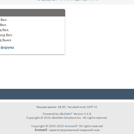
Вкл.
Вкл.
д
Вкл.
код
Вкл.
од
Выкл.
 форума
Текущее время:
16:31
. Часовой пояс GMT +3.
Powered by
vBulletin®
Version 3.6.8
Copyright © 2026 vBulletin Solutions Inc. All rights reserved.
Copyright © 2005-2025
Aromarti
® All rights reserved
Aromarti
- зарегистрированный товарный знак