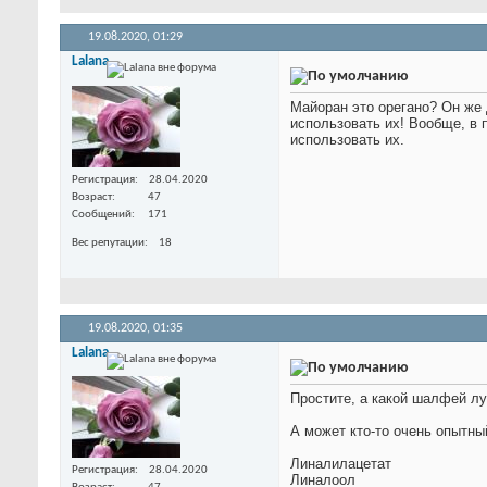
19.08.2020,
01:29
Lalana
Майоран это орегано? Он же
использовать их! Вообще, в
использовать их.
Регистрация
28.04.2020
Возраст
47
Сообщений
171
Вес репутации
18
19.08.2020,
01:35
Lalana
Простите, а какой шалфей лу
А может кто-то очень опытный
Линалилацетат
Регистрация
28.04.2020
Линалоол