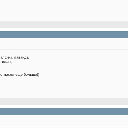
шалфей, лаванда
 иланг,
 то масел ещё больше))