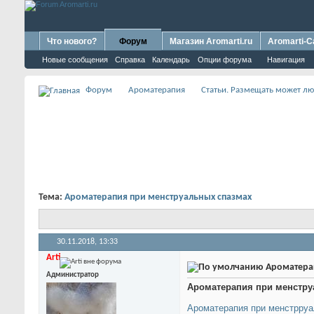
Что нового?
Форум
Магазин Aromarti.ru
Aromarti-C
Новые сообщения
Справка
Календарь
Опции форума
Навигация
Форум
Ароматерапия
Статьи. Размещать может 
Тема:
Ароматерапия при менструальных спазмах
30.11.2018,
13:33
Arti
Ароматерап
Администратор
Ароматерапия при менстру
Ароматерапия при менстрруа