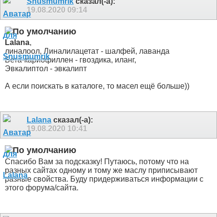
Snusmumrik
сказал(-а):
19.08.2020
09:14
Lalana
,
линалоол, Линалилацетат - шалфей, лаванда
Бета-кариофиллен - гвоздика, иланг,
Эвкалиптол - эвкалипт
А если поискать в каталоге, то масел ещё больше))
Lalana
сказал(-а):
19.08.2020
10:41
Спасибо Вам за подсказку! Путаюсь, потому что на
разных сайтах одному и тому же маслу приписывают
разные свойства. Буду придерживаться информации с
этого форума/сайта.