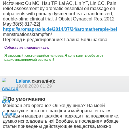
Источник: Ou MC, Hsu TF, Lai AC, Lin YT, Lin CC. Pain
relief assessment by aromatic essential oil massage on
outpatients with primary dysmenorrhea: a randomized,
double-blind clinical trial. J Obstet Gynaecol Res. 2012
May;38(5):817-22]
https://aromapraxis.de/2014/07/24/aromatherapie-bei
menstruationskrampfen/
Перевод и редактирование: Галина Большакова
Собака лает, караван идет.
Я взрослый, состоявшийся человек. Я хочу купить себе этот
радиоуправляемый вертолет!
Lalana
сказал(-а):
19.08.2020
01:29
Майоран это орегано? Он же душица? На моей
аромакухне пока нет шалфея и майорана, есть эм
душицы и мацерат шалфея подходит на подоконнике,
думаю использовать их! Вообще, в последнем абзаце
статьи приведены действующие вещества, можно