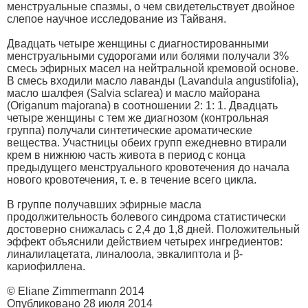
менструальные спазмы, о чем свидетельствует двойное
слепое научное исследование из Тайваня.
Двадцать четыре женщины с диагностированными
менструальными судорогами или болями получали 3%
смесь эфирных масел на нейтральной кремовой основе.
В смесь входили масло лаванды (Lavandula angustifolia),
масло шалфея (Salvia sclarea) и масло майорана
(Origanum majorana) в соотношении 2: 1: 1. Двадцать
четыре женщины с тем же диагнозом (контрольная
группа) получали синтетические ароматические
вещества. Участницы обеих групп ежедневно втирали
крем в нижнюю часть живота в период с конца
предыдущего менструального кровотечения до начала
нового кровотечения, т. е. в течение всего цикла.
В группе получавших эфирные масла
продолжительность болевого синдрома статистически
достоверно снижалась с 2,4 до 1,8 дней. Положительный
эффект объяснили действием четырех ингредиентов:
линалилацетата, линалоола, эвкалиптола и β-
кариофиллена.
© Eliane Zimmermann 2014
Опубликовано 28 июля 2014