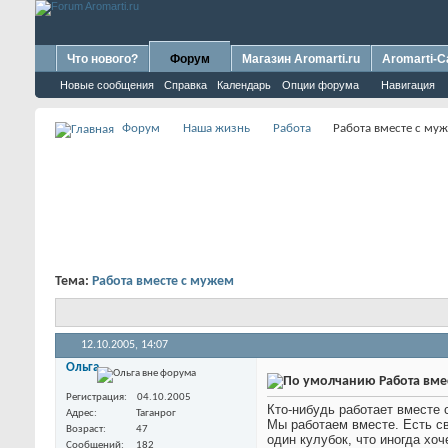
Что нового?
Форум
Магазин Aromarti.ru
Aromarti-C
Новые сообщения
Справка
Календарь
Опции форума
Навигация
Форум
Наша жизнь
Работа
Работа вместе с му
Тема:
Работа вместе с мужем
12.10.2005,
14:07
Ольга
Работа вме
Регистрация
04.10.2005
Кто-нибудь работает вместе
Адрес
Таганрог
Мы работаем вместе. Есть св
Возраст
47
один кулубок, что иногда хоч
Сообщений
182