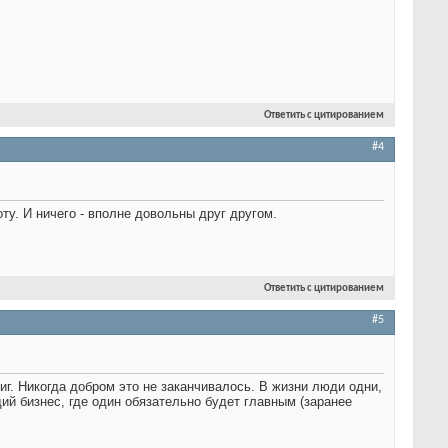
Ответить с цитированием
#4
ту. И ничего - вполне довольны друг другом.
Ответить с цитированием
#5
фиг. Никогда добром это не заканчивалось. В жизни люди одни,
щий бизнес, где один обязательно будет главным (заранее