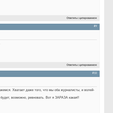
Ответить с цитированием
#9
.
Ответить с цитированием
#10
ажемся. Хватает даже того, что мы оба журналисты, и волей-
 будет, возможно, ревновать. Вот я ЗАРАЗА какая!!