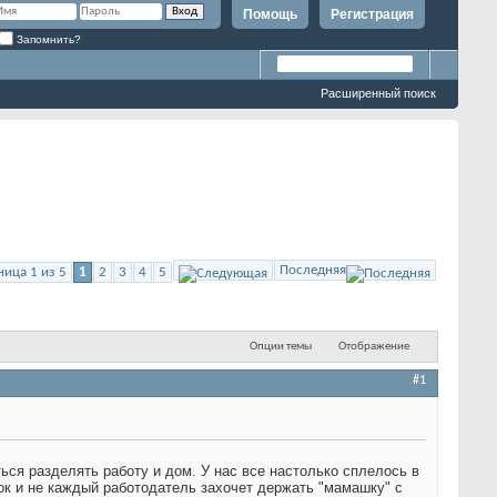
Помощь
Регистрация
Запомнить?
Расширенный поиск
Последняя
ница 1 из 5
1
2
3
4
5
Опции темы
Отображение
#1
ься разделять работу и дом. У нас все настолько сплелось в
енок и не каждый работодатель захочет держать "мамашку" с