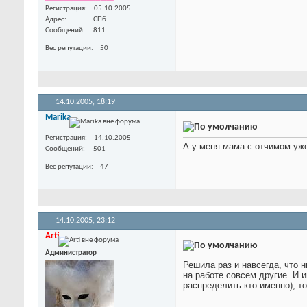
Регистрация
05.10.2005
Адрес
СПб
Сообщений
811
Вес репутации
50
14.10.2005,
18:19
Marika
Регистрация
14.10.2005
А у меня мама с отчимом уже
Сообщений
501
Вес репутации
47
14.10.2005,
23:12
Arti
Администратор
Решила раз и навсегда, что н
на работе совсем другие. И и
распределить кто именно), т