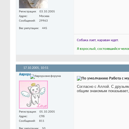
Регистрация
03.10.2005
Адрес
Москва
Сообщений
29963
Вес репутации
445
Собака лает, караван идет.
Я взрослый, состоявшийся челов
17.10.2005,
10:51
Аврора
Работа с м
Согласно с Аллой. С друзьям
общим знакомым показывает,
Регистрация
05.10.2005
Адрес
СПб
Сообщений
811
Вес репутации
50