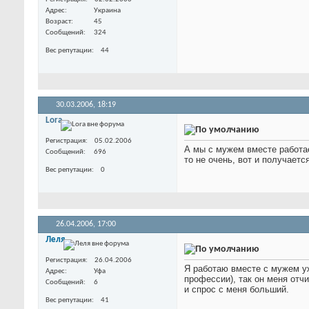
Адрес
Украина
Возраст
45
Сообщений
324
Вес репутации
44
30.03.2006,
18:19
Lora
Регистрация
05.02.2006
А мы с мужем вместе работае
Сообщений
696
то не очень, вот и получаетс
Вес репутации
0
26.04.2006,
17:00
Леля
Регистрация
26.04.2006
Я работаю вместе с мужем уж
Адрес
Уфа
профессии), так он меня отчи
Сообщений
6
и спрос с меня больший.
Вес репутации
41