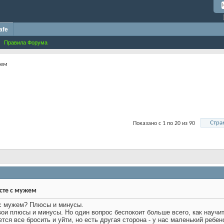
afe
Правила Форума
жем
Стра
Показано с 1 по 20 из 90
сте с мужем
 с мужем? Плюсы и минусы.
ои плюсы и минусы. Но один вопрос беспокоит больше всего, как научит
ется все бросить и уйти, но есть другая сторона - у нас маленький реб