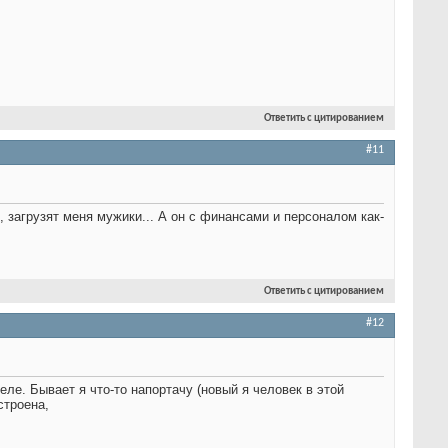
Ответить с цитированием
#11
 загрузят меня мужики... А он с финансами и персоналом как-
Ответить с цитированием
#12
еле. Бывает я что-то напортачу (новый я человек в этой
строена,