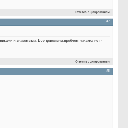
Ответить с цитированием
#7
нниками и знакомыми. Все довольны,проблем никаких нет -
Ответить с цитированием
#8