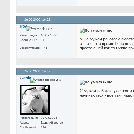
26.05.2006,
16:32
Troy
Регистрация
08.05.2006
мы с мужем работаем вместе 
Сообщений
34
от того, что время 12 ночи,
просто с ней как-то нужно пр
Вес репутации
41
26.05.2006,
16:37
Zvezda
С мужем работаю уже почти г
начинаються - все таки надо 
Регистрация
31.03.2006
Адрес
Дальний восток
Сообщений
124