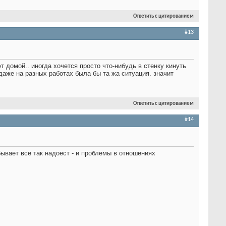
Ответить с цитированием
#13
домой.. иногда хочется просто что-нибудь в стенку кинуть
 даже на разных работах была бы та жа ситуация. значит
Ответить с цитированием
#14
бывает все так надоест - и проблемы в отношениях