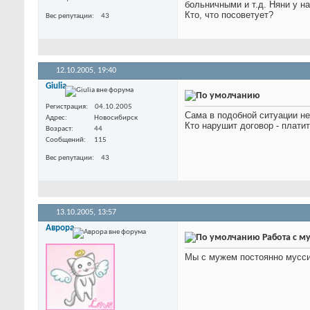
больничными и т.д. Няни у н
Кто, что посоветует?
Вес репутации
43
12.10.2005,
19:40
Giulia
Регистрация
04.10.2005
Сама в подобной ситуации не
Адрес
Новосибирск
Кто нарушит договор - плат
Возраст
44
Сообщений
115
Вес репутации
43
13.10.2005,
13:57
Аврора
Работа с м
Мы с мужем постоянно муссир