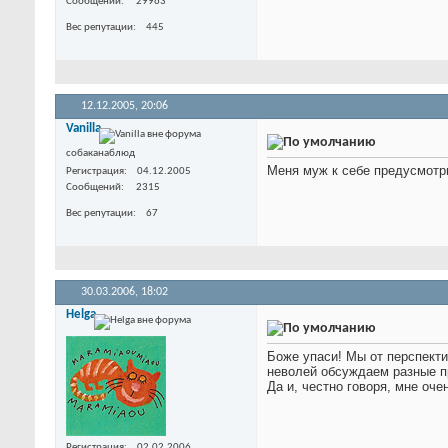
Сообщений
29963
Вес репутации
445
12.12.2005,
20:06
Vanilla
собаканаблюд
Меня муж к себе предусмотри
Регистрация
04.12.2005
Сообщений
2315
Вес репутации
67
30.03.2006,
18:02
Helga
Боже упаси! Мы от перспекти
неволей обсуждаем разные 
Да и, честно говоря, мне оч
Регистрация
02.02.2006