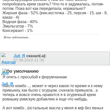
попробовать крем сваять? Что-то я задумалась, потом-
потом. Пока вот как переделала, нормально?
Жирная фаза - 52% (вин.косточка - 25, персик - 15, ши - 8,
какао - 4)
Водная фаза - 40%
Эмульгатор - 7%
Консервант - 1%
Вечно любопытная...
Juli_R
сказал(-а):
07.08.2018
21:36
Я опять с просьбой к форумчанкам
Масло комбо .... может я через какое-то время и к нему
привыкну, как было с огурцом, сначала привыкла , а
теперь и вовсе очень нравится я в огуречный крем
ромашку римскую добавляю и еще что нибудь.
А вот комбо , (остальные масла у меня в мф без явных