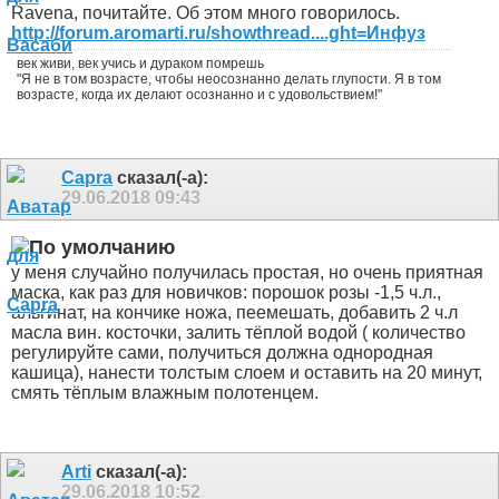
Ravena, почитайте. Об этом много говорилось.
http://forum.aromarti.ru/showthread....ght=Инфуз
век живи, век учись и дураком помрешь
"Я не в том возрасте, чтобы неосознанно делать глупости. Я в том
возрасте, когда их делают осознанно и с удовольствием!"
Capra
сказал(-а):
29.06.2018
09:43
у меня случайно получилась простая, но очень приятная
маска, как раз для новичков: порошок розы -1,5 ч.л.,
альгинат, на кончике ножа, пеемешать, добавить 2 ч.л
масла вин. косточки, залить тёплой водой ( количество
регулируйте сами, получиться должна однородная
кашица), нанести толстым слоем и оставить на 20 минут,
смять тёплым влажным полотенцем.
Arti
сказал(-а):
29.06.2018
10:52