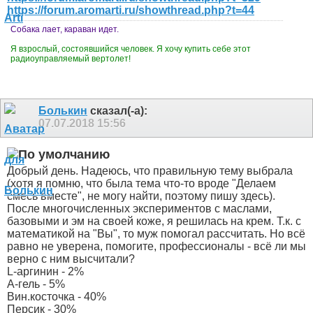
https://forum.aromarti.ru/showthread.php?t=44
Собака лает, караван идет.
Я взрослый, состоявшийся человек. Я хочу купить себе этот
радиоуправляемый вертолет!
Болькин
сказал(-а):
07.07.2018
15:56
Добрый день. Надеюсь, что правильную тему выбрала
(хотя я помню, что была тема что-то вроде "Делаем
смесь вместе", не могу найти, поэтому пишу здесь).
После многочисленных экспериментов с маслами,
базовыми и эм на своей коже, я решилась на крем. Т.к. с
математикой на "Вы", то муж помогал рассчитать. Но всё
равно не уверена, помогите, профессионалы - всё ли мы
верно с ним высчитали?
L-аргинин - 2%
А-гель - 5%
Вин.косточка - 40%
Персик - 30%