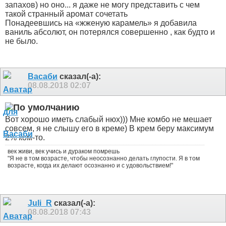
запахов) но оно... я даже не могу представить с чем
такой странный аромат сочетать
Понадеевшись на «жженую карамель» я добавила
ваниль абсолют, он потерялся совершенно , как будто и
не было.
Васаби
сказал(-а):
08.08.2018
02:07
Вот хорошо иметь слабый нюх))) Мне комбо не мешает
совсем, я не слышу его в креме) В крем беру максимум
2% ком-то.
век живи, век учись и дураком помрешь
"Я не в том возрасте, чтобы неосознанно делать глупости. Я в том
возрасте, когда их делают осознанно и с удовольствием!"
Juli_R
сказал(-а):
08.08.2018
07:43