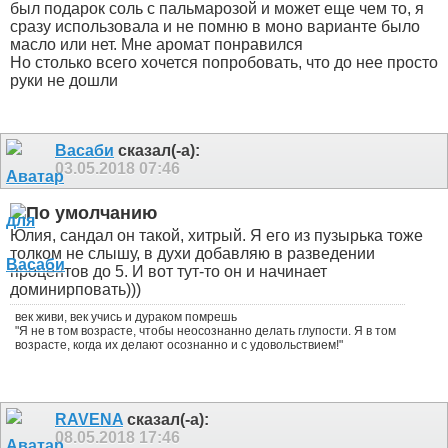
был подарок соль с пальмарозой и может еще чем то, я
сразу использовала и не помню в моно варианте было
масло или нет. Мне аромат понравился
Но столько всего хочется попробовать, что до нее просто
руки не дошли
Васаби
сказал(-а):
03.05.2018
07:46
Юлия, сандал он такой, хитрый. Я его из пузырька тоже
толком не слышу, в духи добавляю в разведении
процентов до 5. И вот тут-то он и начинает
доминирповать)))
век живи, век учись и дураком помрешь
"Я не в том возрасте, чтобы неосознанно делать глупости. Я в том
возрасте, когда их делают осознанно и с удовольствием!"
RAVENA
сказал(-а):
08.05.2018
17:46