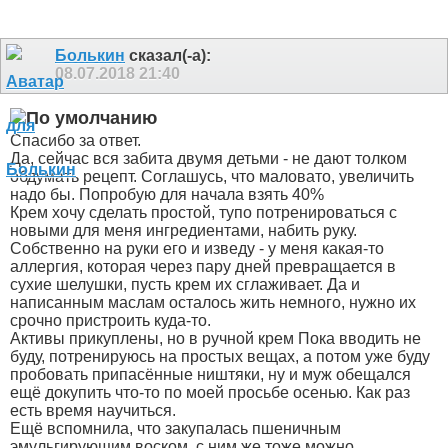
Болькин
сказал(-а):
08.07.2018
21:40
Спасибо за ответ.
Да, сейчас вся забита двумя детьми - не дают толком
обдумать рецепт. Соглашусь, что маловато, увеличить
надо бы. Попробую для начала взять 40%
Крем хочу сделать простой, тупо потренироваться с
новыми для меня ингредиентами, набить руку.
Собственно на руки его и изведу - у меня какая-то
аллергия, которая через пару дней превращается в
сухие шелушки, пусть крем их сглаживает. Да и
написанным маслам осталось жить немного, нужно их
срочно пристроить куда-то.
Активы прикуплены, но в ручной крем Пока вводить не
буду, потренируюсь на простых вещах, а потом уже буду
пробовать припасённые ништяки, ну и муж обещался
ещё докупить что-то по моей просьбе осенью. Как раз
есть время научиться.
Ещё вспомнила, что закупалась пшеничным
эмульгирующим воском, с ним же тоже можно