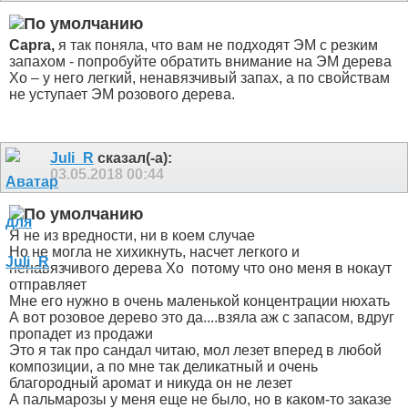
Capra,
я так поняла, что вам не подходят ЭМ с резким
запахом - попробуйте обратить внимание на ЭМ дерева
Хо – у него легкий, ненавязчивый запах, а по свойствам
не уступает ЭМ розового дерева.
Juli_R
сказал(-а):
03.05.2018
00:44
Я не из вредности, ни в коем случае
Но не могла не хихикнуть, насчет легкого и
ненавязчивого дерева Хо
потому что оно меня в нокаут
отправляет
Мне его нужно в очень маленькой концентрации нюхать
А вот розовое дерево это да....взяла аж с запасом, вдруг
пропадет из продажи
Это я так про сандал читаю, мол лезет вперед в любой
композиции, а по мне так деликатный и очень
благородный аромат и никуда он не лезет
А пальмарозы у меня еще не было, но в каком-то заказе