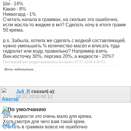
Ши - 14%
Какао - 8%
Никкогард - 1%
Считать начала в граммах, на сколько это ошибочно,
если масла-то жидкие в мл? Сделать хочу в итоге грамм
50 крема.
p.s. Забыла, хотела же сделать с водной составляющей,
нужно уменьшить % количество масел и вписать туда
гидролат или воду, правильно? Например взять
Вин.косточку 30%, персика 20%, а жидкости - 20%?
Последний раз редактировалось Болькин; 07.07.2018 в
16:01
.
Вечно любопытная...
Juli_R
сказал(-а):
08.07.2018
00:12
20% жидкости это очень мало для крема.
Хотя смотря для чего вам такой крем.
Считать в граммах вовсе не ошибочно