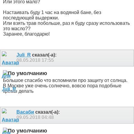
Или этого мало?
Настаивать буду 1 час на водяной бане, без
последующей выдержки.
Или взять трав побольше, раз я буду сразу использовать
это масло??
Заранее, благодарю!
Juli_R
сказал(-а):
08.05.2018
17:55
Большое спасибо что вспомнили про защиту от солнца.
В Москве уже очень солнечно, вовсю пора подобные
кремы делать
Васаби
сказал(-а):
09.05.2018
04:48