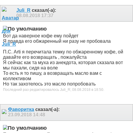
Juli_R
сказал(-а):
08.08.2018
17:37
Вот да наверное кофе ему пойдет
Я правда его обжаренный ни разу не пробовала
П.С. Arti я перечитала темку по обжаренному кофе, ой
давайте его возвращать , пожалуйста
Я сейчас как та муха из анекдота, которая сказала вот
мы пахали, сидя на воле
То есть я то пишу, а возвращать масло вам с
коллективом
Но так захотелось это масло попробовать
Последний раз редактировалось Juli_R; 08.08.2018 в
18:50
.
Фаворитка
сказал(-а):
23.09.2018
14:48