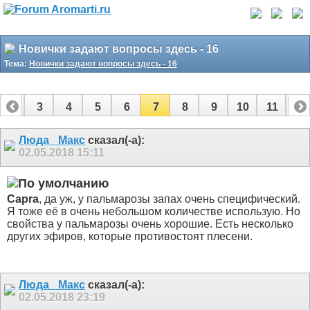
Новички задают вопросы здесь - 16
Тема:
Новички задают вопросы здесь - 16
2
3
4
5
6
7
8
9
10
11
12
14
15
16
17
Люда _Макс
сказал(-а):
02.05.2018
15:11
Capra
, да уж, у пальмарозы запах очень специфический.
Я тоже её в очень небольшом количестве использую. Но
свойства у пальмарозы очень хорошие. Есть несколько
других эфиров, которые противостоят плесени.
Люда _Макс
сказал(-а):
02.05.2018
23:19