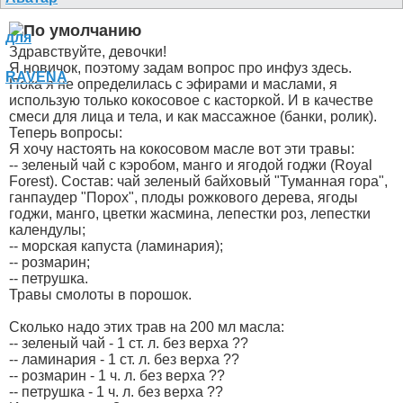
Здравствуйте, девочки!
Я новичок, поэтому задам вопрос про инфуз здесь.
Пока я не определилась с эфирами и маслами, я
использую только кокосовое с касторкой. И в качестве
смеси для лица и тела, и как массажное (банки, ролик).
Теперь вопросы:
Я хочу настоять на кокосовом масле вот эти травы:
-- зеленый чай с кэробом, манго и ягодой годжи (Royal
Forest). Состав: чай зеленый байховый "Туманная гора",
ганпаудер "Порох", плоды рожкового дерева, ягоды
годжи, манго, цветки жасмина, лепестки роз, лепестки
календулы;
-- морская капуста (ламинария);
-- розмарин;
-- петрушка.
Травы смолоты в порошок.
Сколько надо этих трав на 200 мл масла:
-- зеленый чай - 1 ст. л. без верха ??
-- ламинария - 1 ст. л. без верха ??
-- розмарин - 1 ч. л. без верха ??
-- петрушка - 1 ч. л. без верха ??