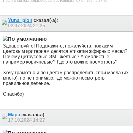
Последний раз редактировалось Fatiniass; 07.04.2024 в
17:46
.
Yuna_pion
сказал(-а):
02.07.2024
21:25
Здравствуйте! Подскажите, пожалуйста, пок аким
цветовым критериям делятся этикетки жфирных масел?
Почему цитрусовые ЭМ - желтые? А смолистые,
например коричневые? Где это можно посмотреть?
Хочу грамотно и по цветам распределить свои масла (их
много), но не понимаю, где можно посмотреть
правильное деление.
Спасибо)
Мара
сказал(-а):
17.10.2024
14:27