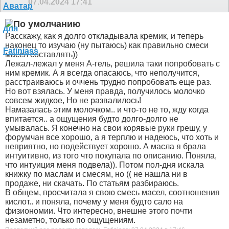
07.04.2024
17:41
Расскажу, как я долго откладывала кремик, и теперь
наконец то изучаю (ну пытаюсь) как правильно смеси
масел составлять))
Лежал-лежал у меня А-гель, решила таки попробовать с
ним кремик. А я всегда опасаюсь, что неполучится,
расстраиваюсь и оччень трудно попробовать еще раз.
Но вот взялась. У меня правда, получилось молочко
совсем жидкое, Но не развалилось!
Намазалась этим молочком.. и что-то не то, жду когда
впитается.. а ощущения будто долго-долго не
умывалась. Я конечно на свои корявые руки грешу, у
форумчан все хорошо, а я терплю и надеюсь, что хоть и
неприятно, но подействует хорошо. А масла я брала
интуитивно, из того что покупала по описанию. Поняла,
что интуиция меня подвела)). Потом пол-дня искала
книжку по маслам и смесям, но (( не нашла ни в
продаже, ни скачать. По статьям разбираюсь.
В общем, просчитала я свою смесь масел, соотношения
кислот.. и поняла, почему у меня будто сало на
физиономии. Что интересно, внешне этого почти
незаметно, только по ощущениям.