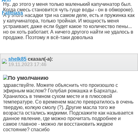
Ну.. до этого у меня только маленький капучинатор был.
Когда смесь становится чуть гуще воды - он в обмороке).
А у этого насадки три на самом деле, есть и пружинка как
у капучинатора, только тройная. И мощность меня
устраивает, даже если будет какое то количество пены...
но он хоть работает. А ничего другого найти не удалось в
продаже. Поэтому я всё-таки довольна
shelk85
сказал(-а):
19.11.2023
17:46
здравствуйте. Можете объяснить что произошло с
эфирным маслом? Голубая ромашка и Бархатцы.
Хранилось в темном сухом месте и в плюсовой
температуре. Со временем масло превратилось в очень
твердую, колкую смолу (?). Другие масла того же
возраста остались жидкими. Подскажите как называется
данное явление, где можно прочитать подробнее и
самое главное - можно ли восстановить жидкое
состояние? спасибо