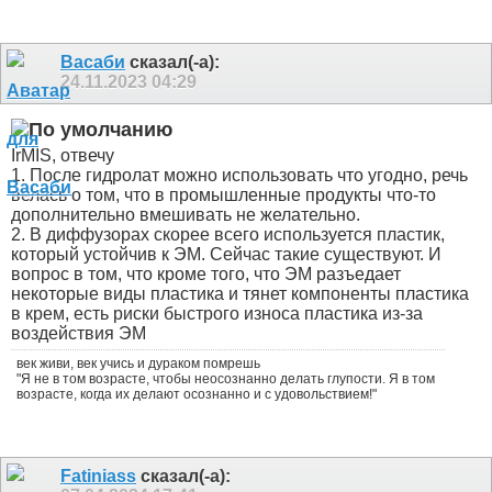
Васаби
сказал(-а):
24.11.2023
04:29
IrMIS, отвечу
1. После гидролат можно использовать что угодно, речь
велась о том, что в промышленные продукты что-то
дополнительно вмешивать не желательно.
2. В диффузорах скорее всего используется пластик,
который устойчив к ЭМ. Сейчас такие существуют. И
вопрос в том, что кроме того, что ЭМ разъедает
некоторые виды пластика и тянет компоненты пластика
в крем, есть риски быстрого износа пластика из-за
воздействия ЭМ
век живи, век учись и дураком помрешь
"Я не в том возрасте, чтобы неосознанно делать глупости. Я в том
возрасте, когда их делают осознанно и с удовольствием!"
Fatiniass
сказал(-а):