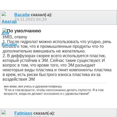
Васаби
сказал(-а):
24.11.2023
04:29
IrMIS, отвечу
1. После гидролат можно использовать что угодно, речь
велась о том, что в промышленные продукты что-то
дополнительно вмешивать не желательно.
2. В диффузорах скорее всего используется пластик,
который устойчив к ЭМ. Сейчас такие существуют. И
вопрос в том, что кроме того, что ЭМ разъедает
некоторые виды пластика и тянет компоненты пластика
в крем, есть риски быстрого износа пластика из-за
воздействия ЭМ
век живи, век учись и дураком помрешь
"Я не в том возрасте, чтобы неосознанно делать глупости. Я в том
возрасте, когда их делают осознанно и с удовольствием!"
Fatiniass
сказал(-а):