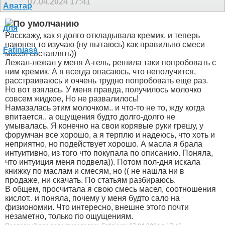
07.04.2024
17:41
Расскажу, как я долго откладывала кремик, и теперь
наконец то изучаю (ну пытаюсь) как правильно смеси
масел составлять))
Лежал-лежал у меня А-гель, решила таки попробовать с
ним кремик. А я всегда опасаюсь, что неполучится,
расстраиваюсь и оччень трудно попробовать еще раз.
Но вот взялась. У меня правда, получилось молочко
совсем жидкое, Но не развалилось!
Намазалась этим молочком.. и что-то не то, жду когда
впитается.. а ощущения будто долго-долго не
умывалась. Я конечно на свои корявые руки грешу, у
форумчан все хорошо, а я терплю и надеюсь, что хоть и
неприятно, но подействует хорошо. А масла я брала
интуитивно, из того что покупала по описанию. Поняла,
что интуиция меня подвела)). Потом пол-дня искала
книжку по маслам и смесям, но (( не нашла ни в
продаже, ни скачать. По статьям разбираюсь.
В общем, просчитала я свою смесь масел, соотношения
кислот.. и поняла, почему у меня будто сало на
физиономии. Что интересно, внешне этого почти
незаметно, только по ощущениям.