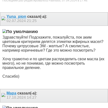
Последний раз редактировалось Fatiniass; 07.04.2024 в
17:46
.
Yuna_pion
сказал(-а):
02.07.2024
21:25
Здравствуйте! Подскажите, пожалуйста, пок аким
цветовым критериям делятся этикетки жфирных масел?
Почему цитрусовые ЭМ - желтые? А смолистые,
например коричневые? Где это можно посмотреть?
Хочу грамотно и по цветам распределить свои масла (их
много), но не понимаю, где можно посмотреть
правильное деление.
Спасибо)
Мара
сказал(-а):
17.10.2024
14:27