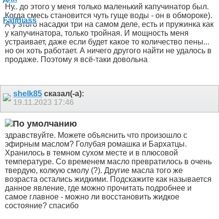
Ну.. до этого у меня только маленький капучинатор был.
Когда смесь становится чуть гуще воды - он в обмороке).
А у этого насадки три на самом деле, есть и пружинка как
у капучинатора, только тройная. И мощность меня
устраивает, даже если будет какое то количество пены...
но он хоть работает. А ничего другого найти не удалось в
продаже. Поэтому я всё-таки довольна
shelk85
сказал(-а):
19.11.2023
17:46
здравствуйте. Можете объяснить что произошло с
эфирным маслом? Голубая ромашка и Бархатцы.
Хранилось в темном сухом месте и в плюсовой
температуре. Со временем масло превратилось в очень
твердую, колкую смолу (?). Другие масла того же
возраста остались жидкими. Подскажите как называется
данное явление, где можно прочитать подробнее и
самое главное - можно ли восстановить жидкое
состояние? спасибо