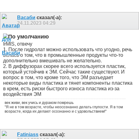
Васаби
сказал(-а):
24.11.2023
04:29
IrMIS, отвечу
1. После гидролат можно использовать что угодно, речь
велась о том, что в промышленные продукты что-то
дополнительно вмешивать не желательно.
2. В диффузорах скорее всего используется пластик,
который устойчив к ЭМ. Сейчас такие существуют. И
вопрос в том, что кроме того, что ЭМ разъедает
некоторые виды пластика и тянет компоненты пластика
в крем, есть риски быстрого износа пластика из-за
воздействия ЭМ
век живи, век учись и дураком помрешь
"Я не в том возрасте, чтобы неосознанно делать глупости. Я в том
возрасте, когда их делают осознанно и с удовольствием!"
Fatiniass
сказал(-а):