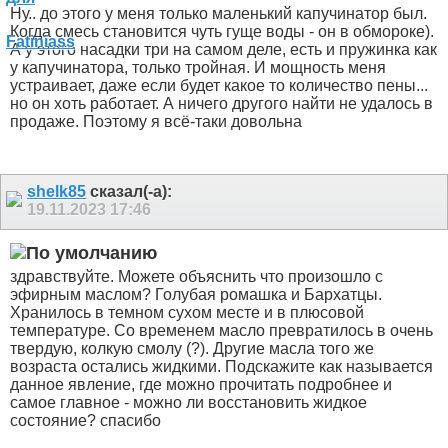
Ну.. до этого у меня только маленький капучинатор был.
Когда смесь становится чуть гуще воды - он в обмороке).
А у этого насадки три на самом деле, есть и пружинка как
у капучинатора, только тройная. И мощность меня
устраивает, даже если будет какое то количество пены...
но он хоть работает. А ничего другого найти не удалось в
продаже. Поэтому я всё-таки довольна
shelk85
сказал(-а):
19.11.2023
17:46
здравствуйте. Можете объяснить что произошло с
эфирным маслом? Голубая ромашка и Бархатцы.
Хранилось в темном сухом месте и в плюсовой
температуре. Со временем масло превратилось в очень
твердую, колкую смолу (?). Другие масла того же
возраста остались жидкими. Подскажите как называется
данное явление, где можно прочитать подробнее и
самое главное - можно ли восстановить жидкое
состояние? спасибо