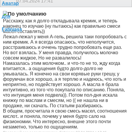
07.04.2024
17:41
Расскажу, как я долго откладывала кремик, и теперь
наконец то изучаю (ну пытаюсь) как правильно смеси
масел составлять))
Лежал-лежал у меня А-гель, решила таки попробовать с
ним кремик. А я всегда опасаюсь, что неполучится,
расстраиваюсь и оччень трудно попробовать еще раз.
Но вот взялась. У меня правда, получилось молочко
совсем жидкое, Но не развалилось!
Намазалась этим молочком.. и что-то не то, жду когда
впитается.. а ощущения будто долго-долго не
умывалась. Я конечно на свои корявые руки грешу, у
форумчан все хорошо, а я терплю и надеюсь, что хоть и
неприятно, но подействует хорошо. А масла я брала
интуитивно, из того что покупала по описанию. Поняла,
что интуиция меня подвела)). Потом пол-дня искала
книжку по маслам и смесям, но (( не нашла ни в
продаже, ни скачать. По статьям разбираюсь.
В общем, просчитала я свою смесь масел, соотношения
кислот.. и поняла, почему у меня будто сало на
физиономии. Что интересно, внешне этого почти
незаметно, только по ощущениям.