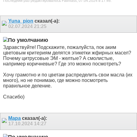
Последний раз редактировалось Fatiniass; 07.04.2024 в
17:46
.
Yuna_pion
сказал(-а):
02.07.2024
21:25
Здравствуйте! Подскажите, пожалуйста, пок аким
цветовым критериям делятся этикетки жфирных масел?
Почему цитрусовые ЭМ - желтые? А смолистые,
например коричневые? Где это можно посмотреть?
Хочу грамотно и по цветам распределить свои масла (их
много), но не понимаю, где можно посмотреть
правильное деление.
Спасибо)
Мара
сказал(-а):
17.10.2024
14:27